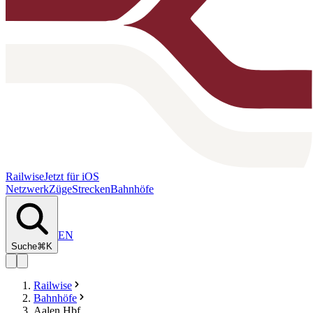
Railwise
Jetzt für iOS
Netzwerk
Züge
Strecken
Bahnhöfe
EN
Suche
⌘K
Railwise
Bahnhöfe
Aalen Hbf