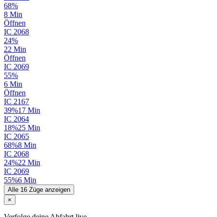
68%
8 Min
Öffnen
IC
2068
24%
22 Min
Öffnen
IC
2069
55%
6 Min
Öffnen
IC
2167
39%
17 Min
IC
2064
18%
25 Min
IC
2065
68%
8 Min
IC
2068
24%
22 Min
IC
2069
55%
6 Min
Alle 16 Züge anzeigen
×
Verfolge deine Abfahrt live