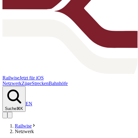
Railwise
Jetzt für iOS
Netzwerk
Züge
Strecken
Bahnhöfe
EN
Suche
⌘K
Railwise
Netzwerk