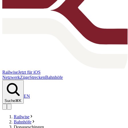
Railwise
Jetzt für iOS
Netzwerk
Züge
Strecken
Bahnhöfe
EN
Suche
⌘K
Railwise
Bahnhöfe
Donaueschingen