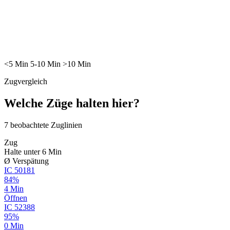
<5
Min
5-10
Min
>10
Min
Zugvergleich
Welche Züge halten hier?
7
beobachtete Zuglinien
Zug
Halte unter 6 Min
Ø Verspätung
IC
50181
84%
4 Min
Öffnen
IC
52388
95%
0 Min