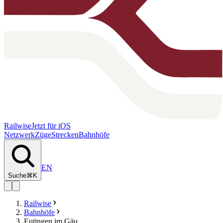
Railwise
Jetzt für iOS
Netzwerk
Züge
Strecken
Bahnhöfe
EN
Suche
⌘K
Railwise
Bahnhöfe
Eutingen im Gäu