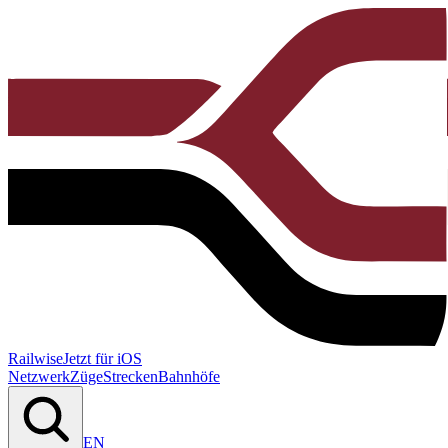
Railwise
Jetzt für iOS
Netzwerk
Züge
Strecken
Bahnhöfe
EN