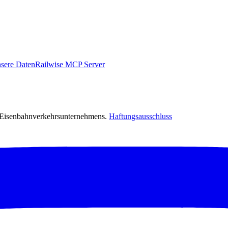
sere Daten
Railwise MCP Server
s Eisenbahnverkehrsunternehmens.
Haftungsausschluss