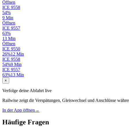
Öffnen
ICE
9558
54%
9 Min
Öffnen
ICE
9557
63%
13 Min
Öffnen
ICE
9550
26%
12 Min
ICE
9558
54%
9 Min
ICE
9557
63%
13 Min
×
Verfolge deine Abfahrt live
Railwise zeigt dir Verspätungen, Gleiswechsel und Anschlüsse währe
In der App öffnen
→
Häufige Fragen