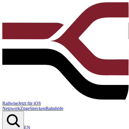
Railwise
Jetzt für iOS
Netzwerk
Züge
Strecken
Bahnhöfe
EN