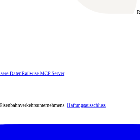
R
sere Daten
Railwise MCP Server
s Eisenbahnverkehrsunternehmens.
Haftungsausschluss