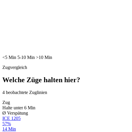
<5
Min
5-10
Min
>10
Min
Zugvergleich
Welche Züge halten hier?
4
beobachtete Zuglinien
Zug
Halte unter 6 Min
Ø Verspätung
ICE
1205
57%
14 Min