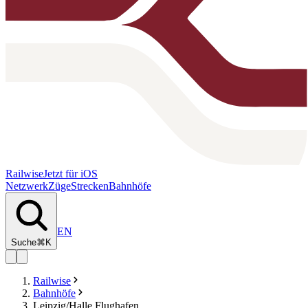
Railwise
Jetzt für iOS
Netzwerk
Züge
Strecken
Bahnhöfe
EN
Suche
⌘K
Railwise
Bahnhöfe
Leipzig/Halle Flughafen