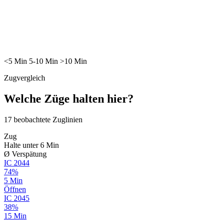
<5
Min
5-10
Min
>10
Min
Zugvergleich
Welche Züge halten hier?
17
beobachtete Zuglinien
Zug
Halte unter 6 Min
Ø Verspätung
IC
2044
74%
5 Min
Öffnen
IC
2045
38%
15 Min