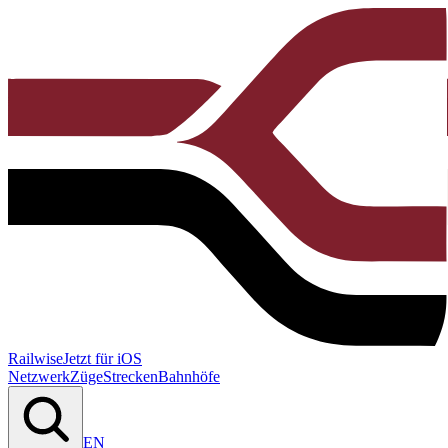
Railwise
Jetzt für iOS
Netzwerk
Züge
Strecken
Bahnhöfe
EN