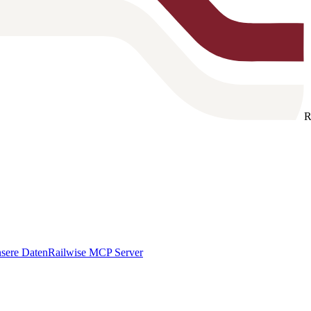
R
sere Daten
Railwise MCP Server