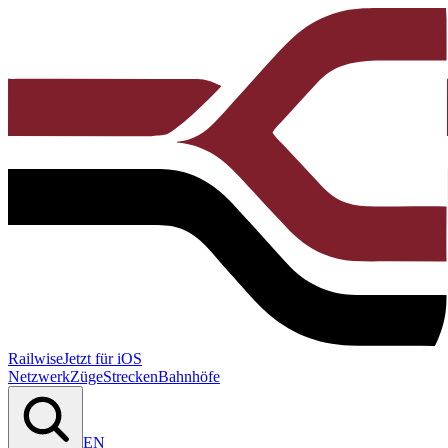
Railwise
Jetzt für iOS
Netzwerk
Züge
Strecken
Bahnhöfe
EN