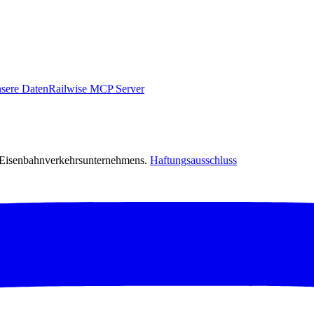
sere Daten
Railwise MCP Server
s Eisenbahnverkehrsunternehmens.
Haftungsausschluss