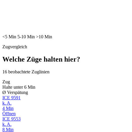
<5
Min
5-10
Min
>10
Min
Zugvergleich
Welche Züge halten hier?
16
beobachtete Zuglinien
Zug
Halte unter 6 Min
Ø Verspätung
ICE
9591
k. A.
4 Min
Öffnen
ICE
9553
k. A.
8 Min