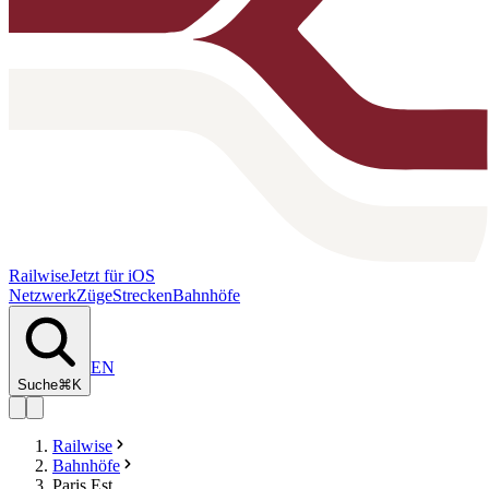
Railwise
Jetzt für iOS
Netzwerk
Züge
Strecken
Bahnhöfe
EN
Suche
⌘K
Railwise
Bahnhöfe
Paris Est