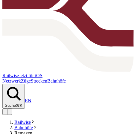
Railwise
Jetzt für iOS
Netzwerk
Züge
Strecken
Bahnhöfe
EN
Suche
⌘K
Railwise
Bahnhöfe
Remagen