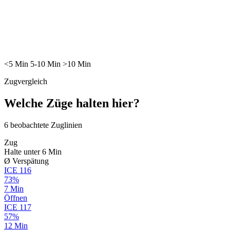
<5
Min
5-10
Min
>10
Min
Zugvergleich
Welche Züge halten hier?
6
beobachtete Zuglinien
Zug
Halte unter 6 Min
Ø Verspätung
ICE
116
73%
7 Min
Öffnen
ICE
117
57%
12 Min