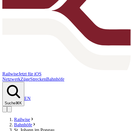
Railwise
Jetzt für iOS
Netzwerk
Züge
Strecken
Bahnhöfe
EN
Suche
⌘K
Railwise
Bahnhöfe
St. Johann im Pongau