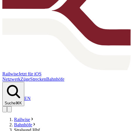
Railwise
Jetzt für iOS
Netzwerk
Züge
Strecken
Bahnhöfe
EN
Suche
⌘K
Railwise
Bahnhöfe
Stralsund Hbf