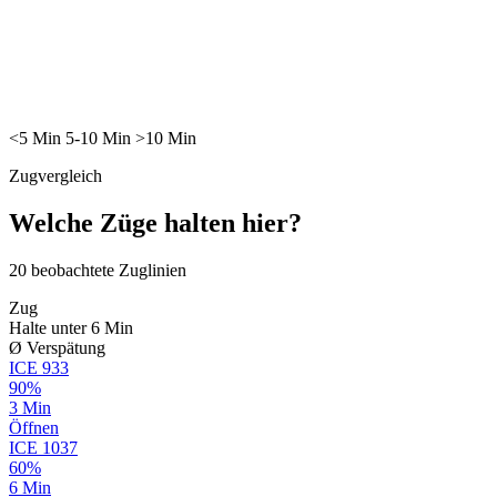
<5
Min
5-10
Min
>10
Min
Zugvergleich
Welche Züge halten hier?
20
beobachtete Zuglinien
Zug
Halte unter 6 Min
Ø Verspätung
ICE
933
90%
3 Min
Öffnen
ICE
1037
60%
6 Min