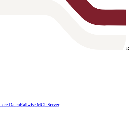
R
sere Daten
Railwise MCP Server