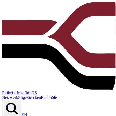
Railwise
Jetzt für iOS
Netzwerk
Züge
Strecken
Bahnhöfe
EN