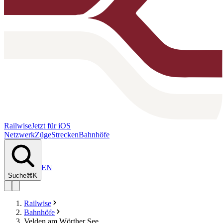
Railwise
Jetzt für iOS
Netzwerk
Züge
Strecken
Bahnhöfe
EN
Suche
⌘K
Railwise
Bahnhöfe
Velden am Wörther See