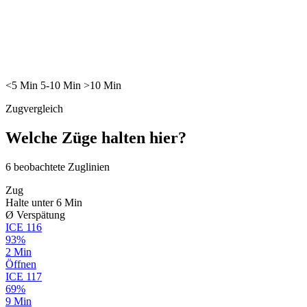
<5
Min
5-10
Min
>10
Min
Zugvergleich
Welche Züge halten hier?
6
beobachtete Zuglinien
Zug
Halte unter 6 Min
Ø Verspätung
ICE
116
93%
2 Min
Öffnen
ICE
117
69%
9 Min