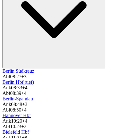
Berlin Südkreuz
Abf
08:27
+3
Berlin Hbf (tief)
Ank
08:33
+4
Abf
08:39
+4
Berlin-Spandau
Ank
08:48
+3
Abf
08:50
+4
Hannover Hbf
Ank
10:20
+4
Abf
10:23
+2
Bielefeld Hbf
Ank
11:21
+8