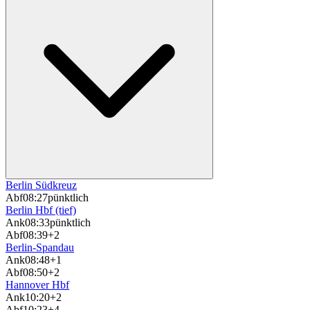
Berlin Südkreuz
Abf
08:27
pünktlich
Berlin Hbf (tief)
Ank
08:33
pünktlich
Abf
08:39
+2
Berlin-Spandau
Ank
08:48
+1
Abf
08:50
+2
Hannover Hbf
Ank
10:20
+2
Abf
10:23
+4