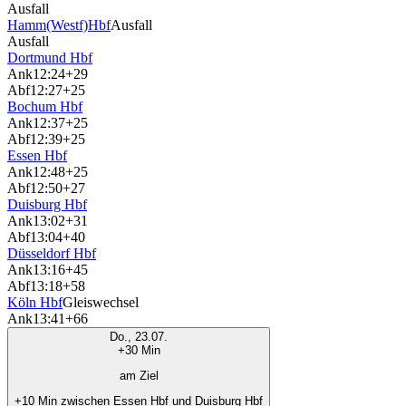
Ausfall
Hamm(Westf)Hbf
Ausfall
Ausfall
Dortmund Hbf
Ank
12:24
+29
Abf
12:27
+25
Bochum Hbf
Ank
12:37
+25
Abf
12:39
+25
Essen Hbf
Ank
12:48
+25
Abf
12:50
+27
Duisburg Hbf
Ank
13:02
+31
Abf
13:04
+40
Düsseldorf Hbf
Ank
13:16
+45
Abf
13:18
+58
Köln Hbf
Gleiswechsel
Ank
13:41
+66
Do., 23.07.
+30 Min
am Ziel
+10 Min zwischen Essen Hbf und Duisburg Hbf