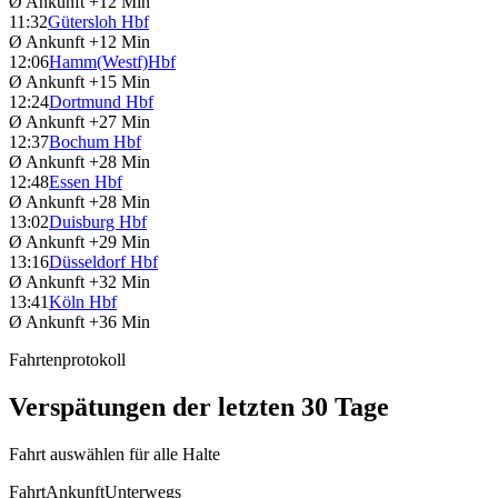
Ø Ankunft
+12 Min
11:32
Gütersloh Hbf
Ø Ankunft
+12 Min
12:06
Hamm(Westf)Hbf
Ø Ankunft
+15 Min
12:24
Dortmund Hbf
Ø Ankunft
+27 Min
12:37
Bochum Hbf
Ø Ankunft
+28 Min
12:48
Essen Hbf
Ø Ankunft
+28 Min
13:02
Duisburg Hbf
Ø Ankunft
+29 Min
13:16
Düsseldorf Hbf
Ø Ankunft
+32 Min
13:41
Köln Hbf
Ø Ankunft
+36 Min
Fahrtenprotokoll
Verspätungen der letzten 30 Tage
Fahrt auswählen für alle Halte
Fahrt
Ankunft
Unterwegs