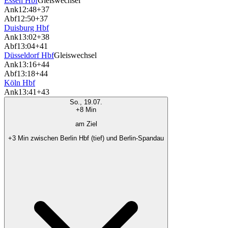
Essen Hbf
Gleiswechsel
Ank
12:48
+37
Abf
12:50
+37
Duisburg Hbf
Ank
13:02
+38
Abf
13:04
+41
Düsseldorf Hbf
Gleiswechsel
Ank
13:16
+44
Abf
13:18
+44
Köln Hbf
Ank
13:41
+43
So., 19.07.
+8 Min
am Ziel
+3 Min zwischen Berlin Hbf (tief) und Berlin-Spandau