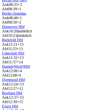
Berlin Hbf (tief)
Ank
08:33
+3
Abf
08:39
+1
Berlin-Spandau
Ank
08:48
+1
Abf
08:50
+2
Hannover Hbf
Ank
10:20
pünktlich
Abf
10:23
pünktlich
Bielefeld Hbf
Ank
11:21
+13
Abf
11:23
+13
Gütersloh Hbf
Ank
11:32
+13
Abf
11:37
+14
Hamm(Westf)Hbf
Ank
12:06
+4
Abf
12:08
+6
Dortmund Hbf
Ank
12:24
+13
Abf
12:27
+12
Bochum Hbf
Ank
12:37
+15
Abf
12:39
+15
Essen Hbf