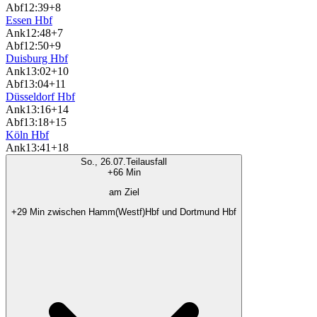
Abf
12:39
+8
Essen Hbf
Ank
12:48
+7
Abf
12:50
+9
Duisburg Hbf
Ank
13:02
+10
Abf
13:04
+11
Düsseldorf Hbf
Ank
13:16
+14
Abf
13:18
+15
Köln Hbf
Ank
13:41
+18
So., 26.07.
Teilausfall
+66 Min
am Ziel
+29 Min zwischen Hamm(Westf)Hbf und Dortmund Hbf