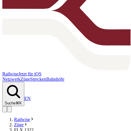
Railwise
Jetzt für iOS
Netzwerk
Züge
Strecken
Bahnhöfe
EN
Suche
⌘K
Railwise
Züge
FLX 1322