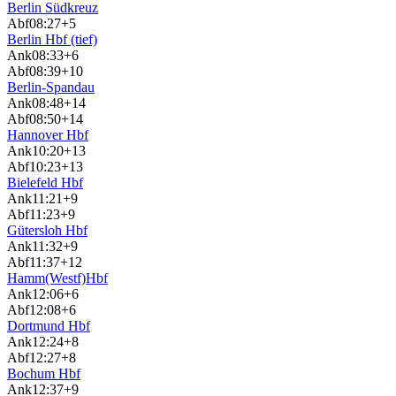
Berlin Südkreuz
Abf
08:27
+5
Berlin Hbf (tief)
Ank
08:33
+6
Abf
08:39
+10
Berlin-Spandau
Ank
08:48
+14
Abf
08:50
+14
Hannover Hbf
Ank
10:20
+13
Abf
10:23
+13
Bielefeld Hbf
Ank
11:21
+9
Abf
11:23
+9
Gütersloh Hbf
Ank
11:32
+9
Abf
11:37
+12
Hamm(Westf)Hbf
Ank
12:06
+6
Abf
12:08
+6
Dortmund Hbf
Ank
12:24
+8
Abf
12:27
+8
Bochum Hbf
Ank
12:37
+9