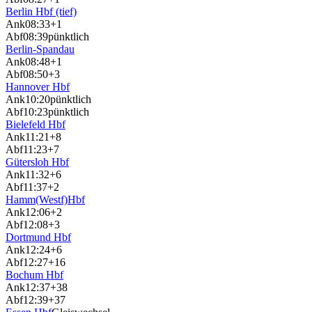
Berlin Hbf (tief)
Ank
08:33
+1
Abf
08:39
pünktlich
Berlin-Spandau
Ank
08:48
+1
Abf
08:50
+3
Hannover Hbf
Ank
10:20
pünktlich
Abf
10:23
pünktlich
Bielefeld Hbf
Ank
11:21
+8
Abf
11:23
+7
Gütersloh Hbf
Ank
11:32
+6
Abf
11:37
+2
Hamm(Westf)Hbf
Ank
12:06
+2
Abf
12:08
+3
Dortmund Hbf
Ank
12:24
+6
Abf
12:27
+16
Bochum Hbf
Ank
12:37
+38
Abf
12:39
+37