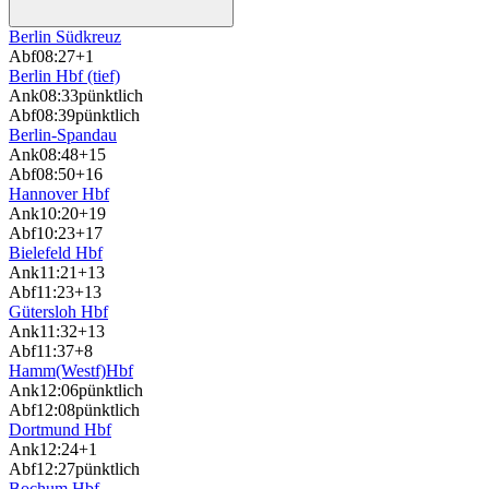
Berlin Südkreuz
Abf
08:27
+1
Berlin Hbf (tief)
Ank
08:33
pünktlich
Abf
08:39
pünktlich
Berlin-Spandau
Ank
08:48
+15
Abf
08:50
+16
Hannover Hbf
Ank
10:20
+19
Abf
10:23
+17
Bielefeld Hbf
Ank
11:21
+13
Abf
11:23
+13
Gütersloh Hbf
Ank
11:32
+13
Abf
11:37
+8
Hamm(Westf)Hbf
Ank
12:06
pünktlich
Abf
12:08
pünktlich
Dortmund Hbf
Ank
12:24
+1
Abf
12:27
pünktlich
Bochum Hbf