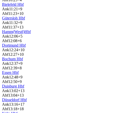
Bielefeld Hbf
Ank
11:21
+9
Abf
11:23
+10
Gütersloh Hbf
Ank
11:32
+9
Abf
11:37
+13
Hamm(Westf)Hbf
Ank
12:06
+5
Abf
12:08
+6
Dortmund Hbf
Ank
12:24
+10
Abf
12:27
+10
Bochum Hbf
Ank
12:37
+9
Abf
12:39
+8
Essen Hbf
Ank
12:48
+9
Abf
12:50
+9
Duisburg Hbf
Ank
13:02
+13
Abf
13:04
+13
Düsseldorf Hbf
Ank
13:16
+17
Abf
13:18
+18