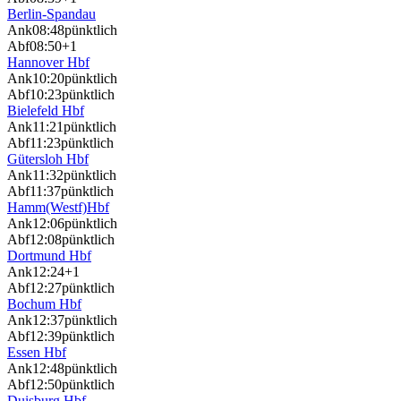
Berlin-Spandau
Ank
08:48
pünktlich
Abf
08:50
+1
Hannover Hbf
Ank
10:20
pünktlich
Abf
10:23
pünktlich
Bielefeld Hbf
Ank
11:21
pünktlich
Abf
11:23
pünktlich
Gütersloh Hbf
Ank
11:32
pünktlich
Abf
11:37
pünktlich
Hamm(Westf)Hbf
Ank
12:06
pünktlich
Abf
12:08
pünktlich
Dortmund Hbf
Ank
12:24
+1
Abf
12:27
pünktlich
Bochum Hbf
Ank
12:37
pünktlich
Abf
12:39
pünktlich
Essen Hbf
Ank
12:48
pünktlich
Abf
12:50
pünktlich
Duisburg Hbf