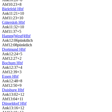
Abf
10:23
+8
Bielefeld Hbf
Ank
11:21
+10
Abf
11:23
+10
Gütersloh Hbf
Ank
11:32
+10
Abf
11:37
+5
Hamm(Westf)Hbf
Ank
12:06
pünktlich
Abf
12:08
pünktlich
Dortmund Hbf
Ank
12:24
+5
Abf
12:27
+2
Bochum Hbf
Ank
12:37
+4
Abf
12:39
+3
Essen Hbf
Ank
12:48
+8
Abf
12:50
+9
Duisburg Hbf
Ank
13:02
+12
Abf
13:04
+11
Düsseldorf Hbf
Ank
13:16
+12