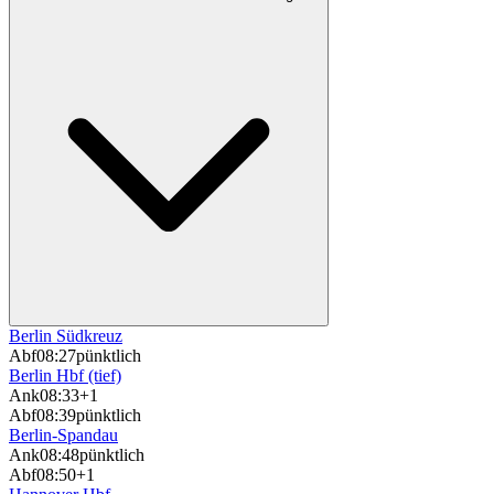
Berlin Südkreuz
Abf
08:27
pünktlich
Berlin Hbf (tief)
Ank
08:33
+1
Abf
08:39
pünktlich
Berlin-Spandau
Ank
08:48
pünktlich
Abf
08:50
+1