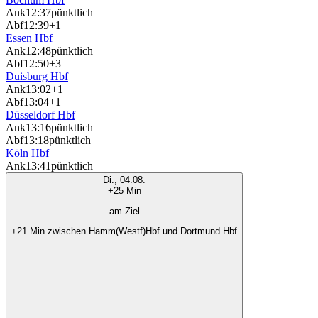
Ank
12:37
pünktlich
Abf
12:39
+1
Essen Hbf
Ank
12:48
pünktlich
Abf
12:50
+3
Duisburg Hbf
Ank
13:02
+1
Abf
13:04
+1
Düsseldorf Hbf
Ank
13:16
pünktlich
Abf
13:18
pünktlich
Köln Hbf
Ank
13:41
pünktlich
Di., 04.08.
+25 Min
am Ziel
+21 Min zwischen Hamm(Westf)Hbf und Dortmund Hbf