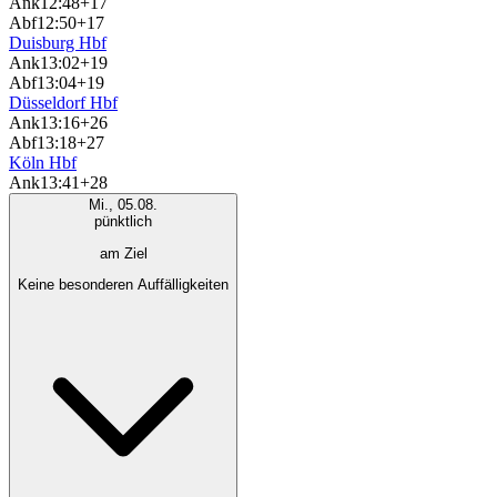
Ank
12:48
+17
Abf
12:50
+17
Duisburg Hbf
Ank
13:02
+19
Abf
13:04
+19
Düsseldorf Hbf
Ank
13:16
+26
Abf
13:18
+27
Köln Hbf
Ank
13:41
+28
Mi., 05.08.
pünktlich
am Ziel
Keine besonderen Auffälligkeiten