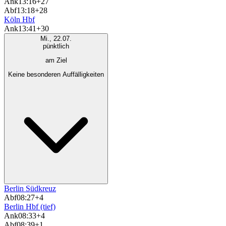
Ank
13:16
+27
Abf
13:18
+28
Köln Hbf
Ank
13:41
+30
Mi., 22.07.
pünktlich
am Ziel
Keine besonderen Auffälligkeiten
Berlin Südkreuz
Abf
08:27
+4
Berlin Hbf (tief)
Ank
08:33
+4
Abf
08:39
+1