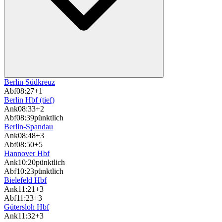
Berlin Südkreuz
Abf
08:27
+1
Berlin Hbf (tief)
Ank
08:33
+2
Abf
08:39
pünktlich
Berlin-Spandau
Ank
08:48
+3
Abf
08:50
+5
Hannover Hbf
Ank
10:20
pünktlich
Abf
10:23
pünktlich
Bielefeld Hbf
Ank
11:21
+3
Abf
11:23
+3
Gütersloh Hbf
Ank
11:32
+3