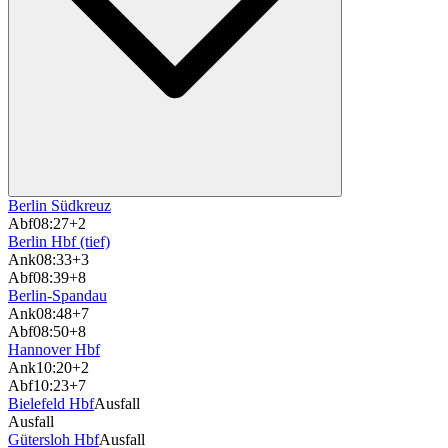
Berlin Südkreuz
Abf
08:27
+2
Berlin Hbf (tief)
Ank
08:33
+3
Abf
08:39
+8
Berlin-Spandau
Ank
08:48
+7
Abf
08:50
+8
Hannover Hbf
Ank
10:20
+2
Abf
10:23
+7
Bielefeld Hbf
Ausfall
Ausfall
Gütersloh Hbf
Ausfall