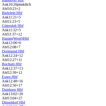
Hannover Hbf
Ank
10:20
pünktlich
Abf
10:23
+2
Bielefeld Hbf
Ank
11:21
+5
Abf
11:23
+5
Gütersloh Hbf
Ank
11:32
+5
Abf
11:37
+12
Hamm(Westf)Hbf
Ank
12:06
+6
Abf
12:08
+7
Dortmund Hbf
Ank
12:24
+12
Abf
12:27
+11
Bochum Hbf
Ank
12:37
+13
Abf
12:39
+12
Essen Hbf
Ank
12:48
+16
Abf
12:50
+17
Duisburg Hbf
Ank
13:02
+20
Abf
13:04
+27
Düsseldorf Hbf