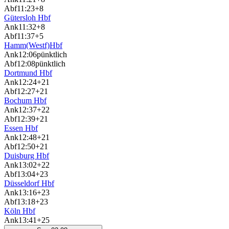
Abf
11:23
+8
Gütersloh Hbf
Ank
11:32
+8
Abf
11:37
+5
Hamm(Westf)Hbf
Ank
12:06
pünktlich
Abf
12:08
pünktlich
Dortmund Hbf
Ank
12:24
+21
Abf
12:27
+21
Bochum Hbf
Ank
12:37
+22
Abf
12:39
+21
Essen Hbf
Ank
12:48
+21
Abf
12:50
+21
Duisburg Hbf
Ank
13:02
+22
Abf
13:04
+23
Düsseldorf Hbf
Ank
13:16
+23
Abf
13:18
+23
Köln Hbf
Ank
13:41
+25