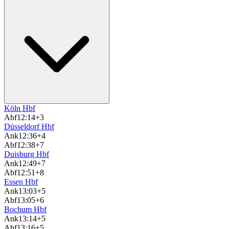
Köln Hbf
Abf
12:14
+3
Düsseldorf Hbf
Ank
12:36
+4
Abf
12:38
+7
Duisburg Hbf
Ank
12:49
+7
Abf
12:51
+8
Essen Hbf
Ank
13:03
+5
Abf
13:05
+6
Bochum Hbf
Ank
13:14
+5
Abf
13:16
+5