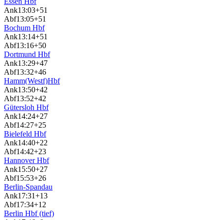
Essen Hbf
Ank
13:03
+51
Abf
13:05
+51
Bochum Hbf
Ank
13:14
+51
Abf
13:16
+50
Dortmund Hbf
Ank
13:29
+47
Abf
13:32
+46
Hamm(Westf)Hbf
Ank
13:50
+42
Abf
13:52
+42
Gütersloh Hbf
Ank
14:24
+27
Abf
14:27
+25
Bielefeld Hbf
Ank
14:40
+22
Abf
14:42
+23
Hannover Hbf
Ank
15:50
+27
Abf
15:53
+26
Berlin-Spandau
Ank
17:31
+13
Abf
17:34
+12
Berlin Hbf (tief)