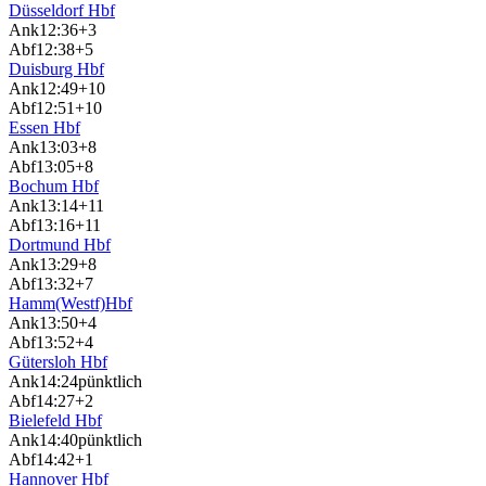
Düsseldorf Hbf
Ank
12:36
+3
Abf
12:38
+5
Duisburg Hbf
Ank
12:49
+10
Abf
12:51
+10
Essen Hbf
Ank
13:03
+8
Abf
13:05
+8
Bochum Hbf
Ank
13:14
+11
Abf
13:16
+11
Dortmund Hbf
Ank
13:29
+8
Abf
13:32
+7
Hamm(Westf)Hbf
Ank
13:50
+4
Abf
13:52
+4
Gütersloh Hbf
Ank
14:24
pünktlich
Abf
14:27
+2
Bielefeld Hbf
Ank
14:40
pünktlich
Abf
14:42
+1
Hannover Hbf