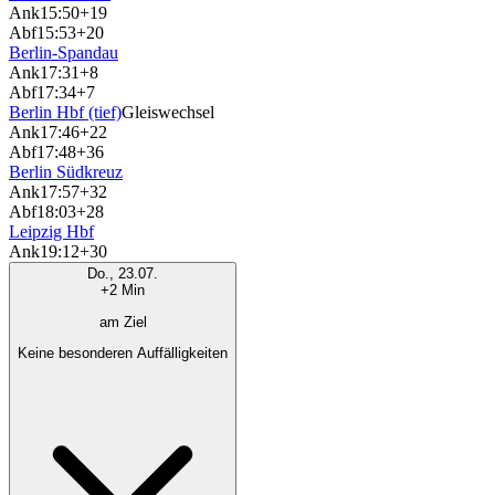
Ank
15:50
+19
Abf
15:53
+20
Berlin-Spandau
Ank
17:31
+8
Abf
17:34
+7
Berlin Hbf (tief)
Gleiswechsel
Ank
17:46
+22
Abf
17:48
+36
Berlin Südkreuz
Ank
17:57
+32
Abf
18:03
+28
Leipzig Hbf
Ank
19:12
+30
Do., 23.07.
+2 Min
am Ziel
Keine besonderen Auffälligkeiten