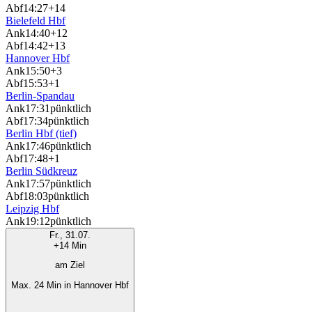
Abf
14:27
+14
Bielefeld Hbf
Ank
14:40
+12
Abf
14:42
+13
Hannover Hbf
Ank
15:50
+3
Abf
15:53
+1
Berlin-Spandau
Ank
17:31
pünktlich
Abf
17:34
pünktlich
Berlin Hbf (tief)
Ank
17:46
pünktlich
Abf
17:48
+1
Berlin Südkreuz
Ank
17:57
pünktlich
Abf
18:03
pünktlich
Leipzig Hbf
Ank
19:12
pünktlich
Fr., 31.07.
+14 Min
am Ziel
Max. 24 Min in Hannover Hbf