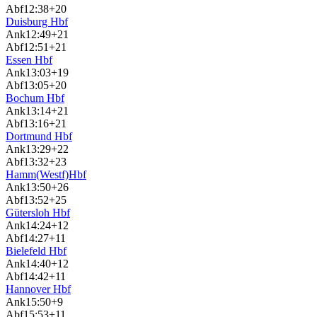
Abf
12:38
+20
Duisburg Hbf
Ank
12:49
+21
Abf
12:51
+21
Essen Hbf
Ank
13:03
+19
Abf
13:05
+20
Bochum Hbf
Ank
13:14
+21
Abf
13:16
+21
Dortmund Hbf
Ank
13:29
+22
Abf
13:32
+23
Hamm(Westf)Hbf
Ank
13:50
+26
Abf
13:52
+25
Gütersloh Hbf
Ank
14:24
+12
Abf
14:27
+11
Bielefeld Hbf
Ank
14:40
+12
Abf
14:42
+11
Hannover Hbf
Ank
15:50
+9
Abf
15:53
+11