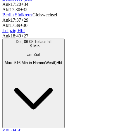
Ank
17:20
+34
Abf
17:30
+32
Berlin Südkreuz
Gleiswechsel
Ank
17:37
+29
Abf
17:39
+30
Leipzig Hbf
Ank
18:49
+27
Do., 06.08.
Teilausfall
+9 Min
am Ziel
Max. 516 Min in Hamm(Westf)Hbf
Köln Hbf