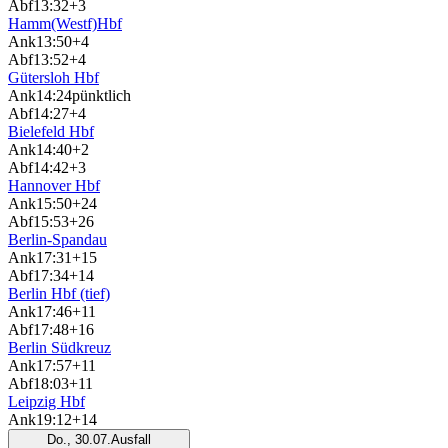
Abf
13:32
+3
Hamm(Westf)Hbf
Ank
13:50
+4
Abf
13:52
+4
Gütersloh Hbf
Ank
14:24
pünktlich
Abf
14:27
+4
Bielefeld Hbf
Ank
14:40
+2
Abf
14:42
+3
Hannover Hbf
Ank
15:50
+24
Abf
15:53
+26
Berlin-Spandau
Ank
17:31
+15
Abf
17:34
+14
Berlin Hbf (tief)
Ank
17:46
+11
Abf
17:48
+16
Berlin Südkreuz
Ank
17:57
+11
Abf
18:03
+11
Leipzig Hbf
Ank
19:12
+14
Do., 30.07.
Ausfall