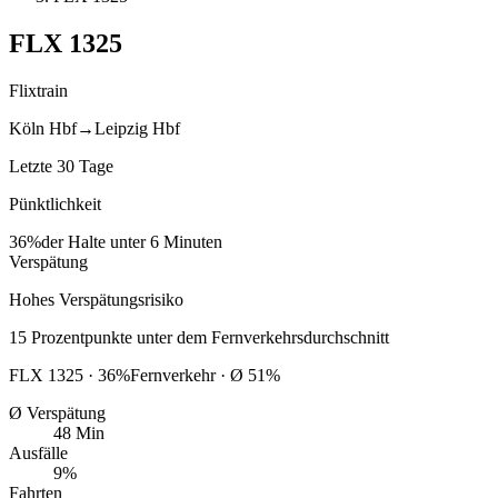
FLX
1325
Flixtrain
Köln Hbf
→
Leipzig Hbf
Letzte 30 Tage
Pünktlichkeit
36%
der Halte unter 6 Minuten
Verspätung
Hohes Verspätungsrisiko
15
Prozentpunkte
unter
dem Fernverkehrsdurchschnitt
FLX
1325
·
36
%
Fernverkehr · Ø
51
%
Ø Verspätung
48 Min
Ausfälle
9%
Fahrten