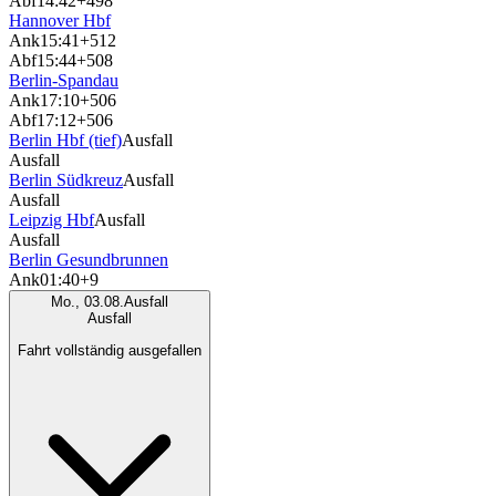
Abf
14:42
+498
Hannover Hbf
Ank
15:41
+512
Abf
15:44
+508
Berlin-Spandau
Ank
17:10
+506
Abf
17:12
+506
Berlin Hbf (tief)
Ausfall
Ausfall
Berlin Südkreuz
Ausfall
Ausfall
Leipzig Hbf
Ausfall
Ausfall
Berlin Gesundbrunnen
Ank
01:40
+9
Mo., 03.08.
Ausfall
Ausfall
Fahrt vollständig ausgefallen