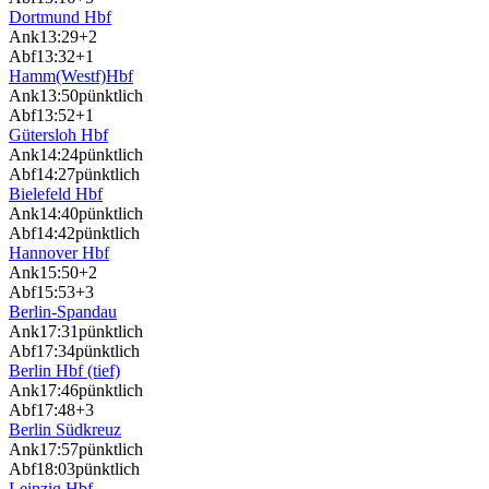
Dortmund Hbf
Ank
13:29
+2
Abf
13:32
+1
Hamm(Westf)Hbf
Ank
13:50
pünktlich
Abf
13:52
+1
Gütersloh Hbf
Ank
14:24
pünktlich
Abf
14:27
pünktlich
Bielefeld Hbf
Ank
14:40
pünktlich
Abf
14:42
pünktlich
Hannover Hbf
Ank
15:50
+2
Abf
15:53
+3
Berlin-Spandau
Ank
17:31
pünktlich
Abf
17:34
pünktlich
Berlin Hbf (tief)
Ank
17:46
pünktlich
Abf
17:48
+3
Berlin Südkreuz
Ank
17:57
pünktlich
Abf
18:03
pünktlich
Leipzig Hbf