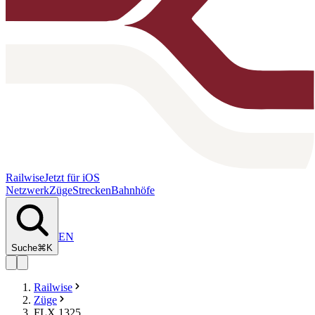
Railwise
Jetzt für iOS
Netzwerk
Züge
Strecken
Bahnhöfe
EN
Suche
⌘K
Railwise
Züge
FLX 1325