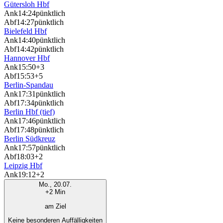
Gütersloh Hbf
Ank
14:24
pünktlich
Abf
14:27
pünktlich
Bielefeld Hbf
Ank
14:40
pünktlich
Abf
14:42
pünktlich
Hannover Hbf
Ank
15:50
+3
Abf
15:53
+5
Berlin-Spandau
Ank
17:31
pünktlich
Abf
17:34
pünktlich
Berlin Hbf (tief)
Ank
17:46
pünktlich
Abf
17:48
pünktlich
Berlin Südkreuz
Ank
17:57
pünktlich
Abf
18:03
+2
Leipzig Hbf
Ank
19:12
+2
Mo., 20.07.
+2 Min
am Ziel
Keine besonderen Auffälligkeiten