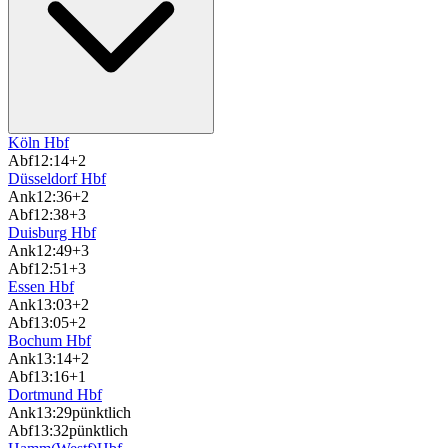
Köln Hbf
Abf
12:14
+2
Düsseldorf Hbf
Ank
12:36
+2
Abf
12:38
+3
Duisburg Hbf
Ank
12:49
+3
Abf
12:51
+3
Essen Hbf
Ank
13:03
+2
Abf
13:05
+2
Bochum Hbf
Ank
13:14
+2
Abf
13:16
+1
Dortmund Hbf
Ank
13:29
pünktlich
Abf
13:32
pünktlich