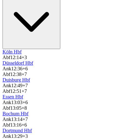
Köln Hbf
Abf
12:14
+3
Düsseldorf Hbf
Ank
12:36
+6
Abf
12:38
+7
Duisburg Hbf
Ank
12:49
+7
Abf
12:51
+7
Essen Hbf
Ank
13:03
+6
Abf
13:05
+8
Bochum Hbf
Ank
13:14
+7
Abf
13:16
+6
Dortmund Hbf
Ank
13:29
+3