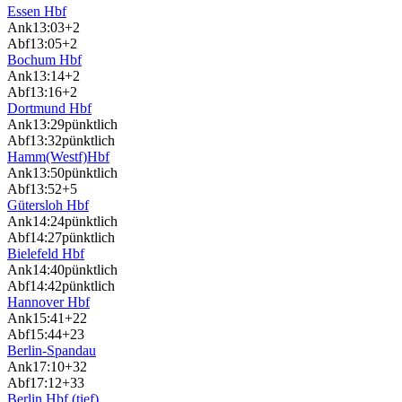
Essen Hbf
Ank
13:03
+2
Abf
13:05
+2
Bochum Hbf
Ank
13:14
+2
Abf
13:16
+2
Dortmund Hbf
Ank
13:29
pünktlich
Abf
13:32
pünktlich
Hamm(Westf)Hbf
Ank
13:50
pünktlich
Abf
13:52
+5
Gütersloh Hbf
Ank
14:24
pünktlich
Abf
14:27
pünktlich
Bielefeld Hbf
Ank
14:40
pünktlich
Abf
14:42
pünktlich
Hannover Hbf
Ank
15:41
+22
Abf
15:44
+23
Berlin-Spandau
Ank
17:10
+32
Abf
17:12
+33
Berlin Hbf (tief)