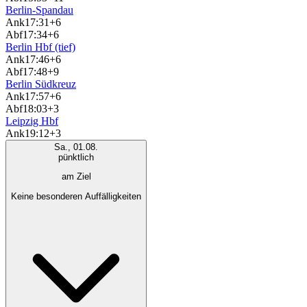
Berlin-Spandau
Ank
17:31
+6
Abf
17:34
+6
Berlin Hbf (tief)
Ank
17:46
+6
Abf
17:48
+9
Berlin Südkreuz
Ank
17:57
+6
Abf
18:03
+3
Leipzig Hbf
Ank
19:12
+3
Sa., 01.08.
pünktlich
am Ziel
Keine besonderen Auffälligkeiten