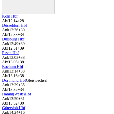
Köln Hbf
Abf
12:14
+28
Düsseldorf Hbf
Ank
12:36
+30
Abf
12:38
+34
Duisburg Hbf
Ank
12:49
+39
Abf
12:51
+39
Essen Hbf
Ank
13:03
+38
Abf
13:05
+38
Bochum Hbf
Ank
13:14
+38
Abf
13:16
+38
Dortmund Hbf
Gleiswechsel
Ank
13:29
+35
Abf
13:32
+34
Hamm(Westf)Hbf
Ank
13:50
+31
Abf
13:52
+30
Gütersloh Hbf
Ank
14:24
+16