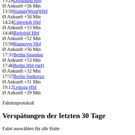
13:29
Dortmund Hbf
Ø Ankunft
+56 Min
13:50
Hamm(Westf)Hbf
Ø Ankunft
+58 Min
14:24
Gütersloh Hbf
Ø Ankunft
+53 Min
14:40
Bielefeld Hbf
Ø Ankunft
+52 Min
15:50
Hannover Hbf
Ø Ankunft
+56 Min
17:31
Berlin-Spandau
Ø Ankunft
+53 Min
17:46
Berlin Hbf (tief)
Ø Ankunft
+32 Min
17:57
Berlin Südkreuz
Ø Ankunft
+31 Min
19:12
Leipzig Hbf
Ø Ankunft
+29 Min
Fahrtenprotokoll
Verspätungen der letzten 30 Tage
Fahrt auswählen für alle Halte