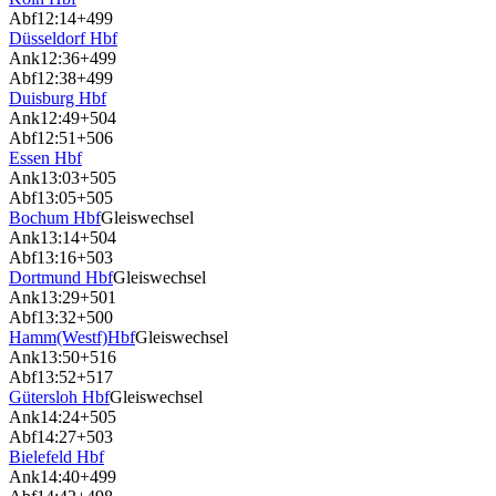
Abf
12:14
+499
Düsseldorf Hbf
Ank
12:36
+499
Abf
12:38
+499
Duisburg Hbf
Ank
12:49
+504
Abf
12:51
+506
Essen Hbf
Ank
13:03
+505
Abf
13:05
+505
Bochum Hbf
Gleiswechsel
Ank
13:14
+504
Abf
13:16
+503
Dortmund Hbf
Gleiswechsel
Ank
13:29
+501
Abf
13:32
+500
Hamm(Westf)Hbf
Gleiswechsel
Ank
13:50
+516
Abf
13:52
+517
Gütersloh Hbf
Gleiswechsel
Ank
14:24
+505
Abf
14:27
+503
Bielefeld Hbf
Ank
14:40
+499