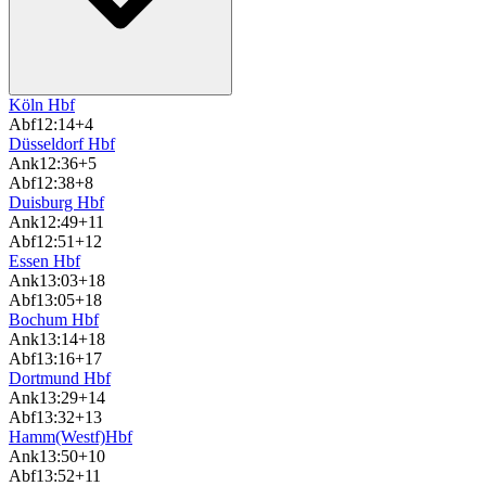
Köln Hbf
Abf
12:14
+4
Düsseldorf Hbf
Ank
12:36
+5
Abf
12:38
+8
Duisburg Hbf
Ank
12:49
+11
Abf
12:51
+12
Essen Hbf
Ank
13:03
+18
Abf
13:05
+18
Bochum Hbf
Ank
13:14
+18
Abf
13:16
+17
Dortmund Hbf
Ank
13:29
+14
Abf
13:32
+13
Hamm(Westf)Hbf
Ank
13:50
+10
Abf
13:52
+11