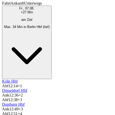
Fahrt
Ankunft
Unterwegs
Fr., 07.08.
+27 Min
am Ziel
Max. 34 Min in Berlin Hbf (tief)
Köln Hbf
Abf
12:14
+1
Düsseldorf Hbf
Ank
12:36
+2
Abf
12:38
+3
Duisburg Hbf
Ank
12:49
+3
Abf
12:51
+4