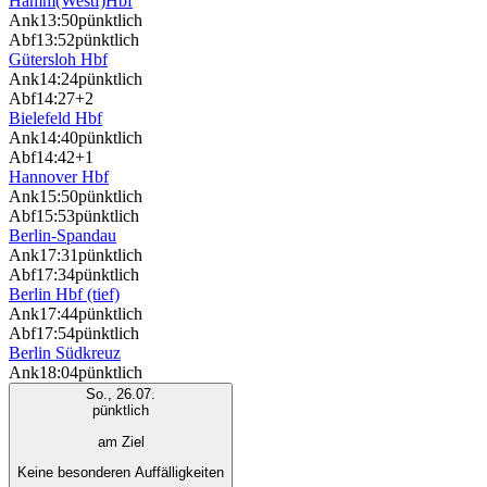
Hamm(Westf)Hbf
Ank
13:50
pünktlich
Abf
13:52
pünktlich
Gütersloh Hbf
Ank
14:24
pünktlich
Abf
14:27
+2
Bielefeld Hbf
Ank
14:40
pünktlich
Abf
14:42
+1
Hannover Hbf
Ank
15:50
pünktlich
Abf
15:53
pünktlich
Berlin-Spandau
Ank
17:31
pünktlich
Abf
17:34
pünktlich
Berlin Hbf (tief)
Ank
17:44
pünktlich
Abf
17:54
pünktlich
Berlin Südkreuz
Ank
18:04
pünktlich
So., 26.07.
pünktlich
am Ziel
Keine besonderen Auffälligkeiten