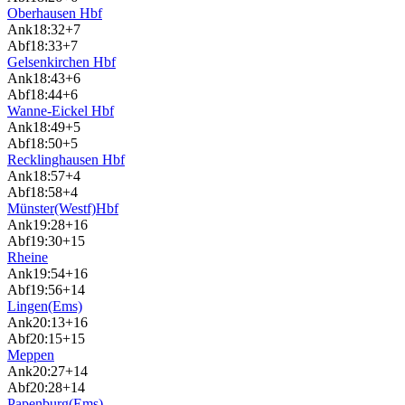
Oberhausen Hbf
Ank
18:32
+7
Abf
18:33
+7
Gelsenkirchen Hbf
Ank
18:43
+6
Abf
18:44
+6
Wanne-Eickel Hbf
Ank
18:49
+5
Abf
18:50
+5
Recklinghausen Hbf
Ank
18:57
+4
Abf
18:58
+4
Münster(Westf)Hbf
Ank
19:28
+16
Abf
19:30
+15
Rheine
Ank
19:54
+16
Abf
19:56
+14
Lingen(Ems)
Ank
20:13
+16
Abf
20:15
+15
Meppen
Ank
20:27
+14
Abf
20:28
+14
Papenburg(Ems)