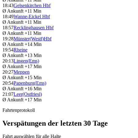
18:43
Gelsenkirchen Hbf
Ø Ankunft
+11 Min
18:49
Wanne-Eickel Hbf
Ø Ankunft
+11 Min
18:57
Recklinghausen Hbf
Ø Ankunft
+11 Min
19:28
Münster(Westf)Hbf
Ø Ankunft
+14 Min
19:54
Rheine
Ø Ankunft
+13 Min
20:13
Lingen(Ems)
Ø Ankunft
+17 Min
20:27
Meppen
Ø Ankunft
+15 Min
20:54
Papenburg(Ems)
Ø Ankunft
+16 Min
21:07
Leer(Ostfriesl)
Ø Ankunft
+17 Min
Fahrtenprotokoll
Verspätungen der letzten 30 Tage
Fahrt auswählen für alle Halte