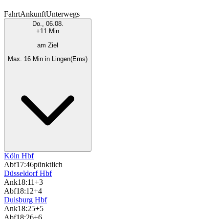
Fahrt
Ankunft
Unterwegs
Do., 06.08.
+11 Min
am Ziel
Max. 16 Min in Lingen(Ems)
Köln Hbf
Abf
17:46
pünktlich
Düsseldorf Hbf
Ank
18:11
+3
Abf
18:12
+4
Duisburg Hbf
Ank
18:25
+5
Abf
18:26
+6