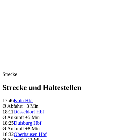
Strecke
Strecke und Haltestellen
17:46
Köln Hbf
Ø Abfahrt
+3 Min
18:11
Düsseldorf Hbf
Ø Ankunft
+5 Min
18:25
Duisburg Hbf
Ø Ankunft
+8 Min
18:32
Oberhausen Hbf
Ø Ankunft
+11 Min