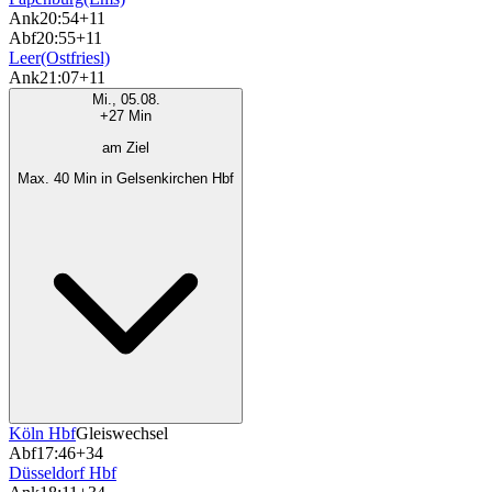
Ank
20:54
+11
Abf
20:55
+11
Leer(Ostfriesl)
Ank
21:07
+11
Mi., 05.08.
+27 Min
am Ziel
Max. 40 Min in Gelsenkirchen Hbf
Köln Hbf
Gleiswechsel
Abf
17:46
+34
Düsseldorf Hbf