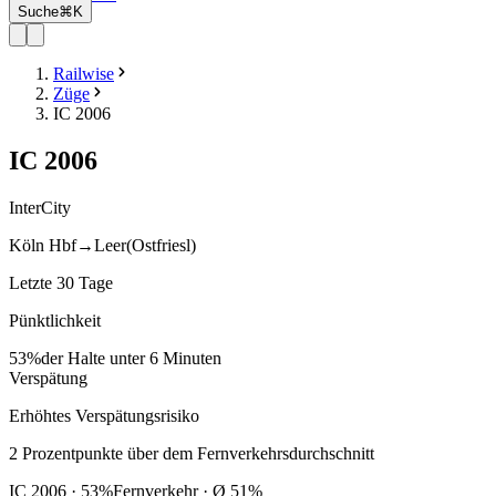
Suche
⌘K
Railwise
Züge
IC 2006
IC
2006
InterCity
Köln Hbf
→
Leer(Ostfriesl)
Letzte 30 Tage
Pünktlichkeit
53%
der Halte unter 6 Minuten
Verspätung
Erhöhtes Verspätungsrisiko
2
Prozentpunkte
über
dem Fernverkehrsdurchschnitt
IC
2006
·
53
%
Fernverkehr · Ø
51
%