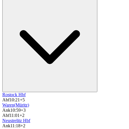
Rostock Hbf
Abf
10:21
+5
Waren(Müritz)
Ank
10:59
+3
Abf
11:01
+2
Neustrelitz Hbf
Ank
11:18
+2