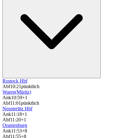
Rostock Hbf
Abf
10:21
pünktlich
Waren(Müritz)
Ank
10:59
+1
Abf
11:01
pünktlich
Neustrelitz Hbf
Ank
11:18
+1
Abf
11:20
+1
Oranienburg
Ank
11:53
+8
Abf
11:55
+8