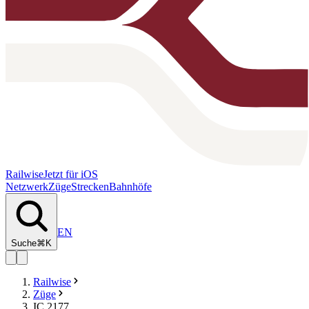
Railwise
Jetzt für iOS
Netzwerk
Züge
Strecken
Bahnhöfe
EN
Suche
⌘K
Railwise
Züge
IC 2177