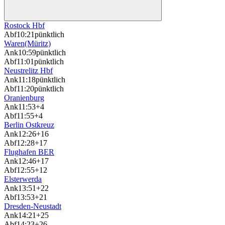
Rostock Hbf
Abf
10:21
pünktlich
Waren(Müritz)
Ank
10:59
pünktlich
Abf
11:01
pünktlich
Neustrelitz Hbf
Ank
11:18
pünktlich
Abf
11:20
pünktlich
Oranienburg
Ank
11:53
+4
Abf
11:55
+4
Berlin Ostkreuz
Ank
12:26
+16
Abf
12:28
+17
Flughafen BER
Ank
12:46
+17
Abf
12:55
+12
Elsterwerda
Ank
13:51
+22
Abf
13:53
+21
Dresden-Neustadt
Ank
14:21
+25
Abf
14:23
+26