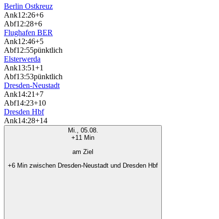
Berlin Ostkreuz
Ank
12:26
+6
Abf
12:28
+6
Flughafen BER
Ank
12:46
+5
Abf
12:55
pünktlich
Elsterwerda
Ank
13:51
+1
Abf
13:53
pünktlich
Dresden-Neustadt
Ank
14:21
+7
Abf
14:23
+10
Dresden Hbf
Ank
14:28
+14
Mi., 05.08.
+11 Min
am Ziel
+6 Min zwischen Dresden-Neustadt und Dresden Hbf