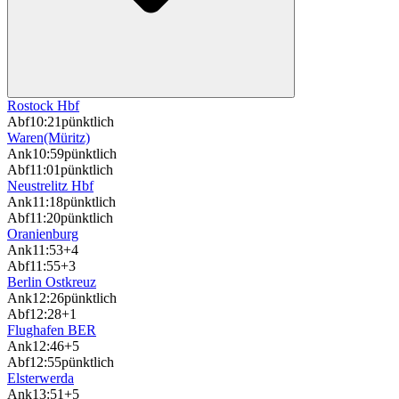
Rostock Hbf
Abf
10:21
pünktlich
Waren(Müritz)
Ank
10:59
pünktlich
Abf
11:01
pünktlich
Neustrelitz Hbf
Ank
11:18
pünktlich
Abf
11:20
pünktlich
Oranienburg
Ank
11:53
+4
Abf
11:55
+3
Berlin Ostkreuz
Ank
12:26
pünktlich
Abf
12:28
+1
Flughafen BER
Ank
12:46
+5
Abf
12:55
pünktlich
Elsterwerda
Ank
13:51
+5