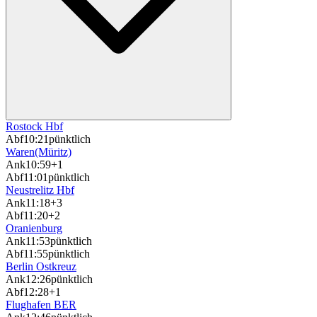
Rostock Hbf
Abf
10:21
pünktlich
Waren(Müritz)
Ank
10:59
+1
Abf
11:01
pünktlich
Neustrelitz Hbf
Ank
11:18
+3
Abf
11:20
+2
Oranienburg
Ank
11:53
pünktlich
Abf
11:55
pünktlich
Berlin Ostkreuz
Ank
12:26
pünktlich
Abf
12:28
+1
Flughafen BER