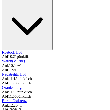
Rostock Hbf
Abf
10:21
pünktlich
Waren(Müritz)
Ank
10:59
+1
Abf
11:01
+1
Neustrelitz Hbf
Ank
11:18
pünktlich
Abf
11:20
pünktlich
Oranienburg
Ank
11:53
pünktlich
Abf
11:55
pünktlich
Berlin Ostkreuz
Ank
12:26
+1
Abf
12:28
+2