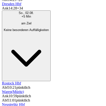
Dresden Hbf
Ank
14:28
+34
So., 02.08.
+5 Min
am Ziel
Keine besonderen Auffälligkeiten
Rostock Hbf
Abf
10:21
pünktlich
Waren(Müritz)
Ank
10:59
pünktlich
Abf
11:01
pünktlich
Neustrelitz Hbf