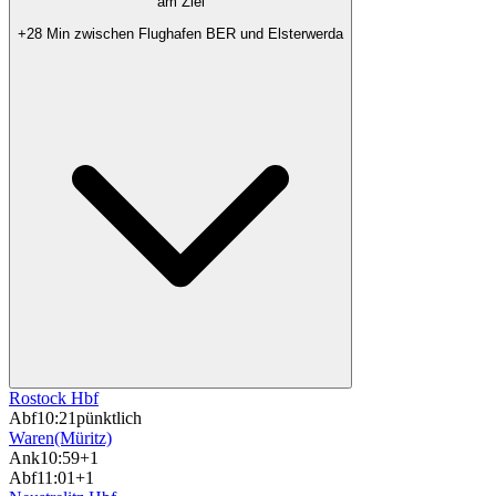
am Ziel
+28 Min zwischen Flughafen BER und Elsterwerda
Rostock Hbf
Abf
10:21
pünktlich
Waren(Müritz)
Ank
10:59
+1
Abf
11:01
+1