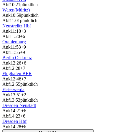
Abf
10:21
pünktlich
Waren(Müritz)
Ank
10:59
pünktlich
Abf
11:01
pünktlich
Neustrelitz Hbf
Ank
11:18
+3
Abf
11:20
+6
Oranienburg
Ank
11:53
+9
Abf
11:55
+9
Berlin Ostkreuz
Ank
12:26
+6
Abf
12:28
+7
Flughafen BER
Ank
12:46
+7
Abf
12:55
pünktlich
Elsterwerda
Ank
13:51
+2
Abf
13:53
pünktlich
Dresden-Neustadt
Ank
14:21
+6
Abf
14:23
+6
Dresden Hbf
Ank
14:28
+6