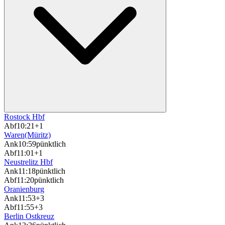
Rostock Hbf
Abf
10:21
+1
Waren(Müritz)
Ank
10:59
pünktlich
Abf
11:01
+1
Neustrelitz Hbf
Ank
11:18
pünktlich
Abf
11:20
pünktlich
Oranienburg
Ank
11:53
+3
Abf
11:55
+3
Berlin Ostkreuz