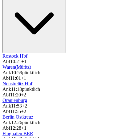
Rostock Hbf
Abf
10:21
+1
Waren(Müritz)
Ank
10:59
pünktlich
Abf
11:01
+1
Neustrelitz Hbf
Ank
11:18
pünktlich
Abf
11:20
+2
Oranienburg
Ank
11:53
+2
Abf
11:55
+2
Berlin Ostkreuz
Ank
12:26
pünktlich
Abf
12:28
+1
Flughafen BER