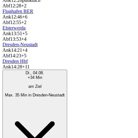
Ank
12:26
pünktlich
Abf
12:28
+2
Flughafen BER
Ank
12:46
+6
Abf
12:55
+2
Elsterwerda
Ank
13:51
+5
Abf
13:53
+4
Dresden-Neustadt
Ank
14:21
+4
Abf
14:23
+5
Dresden Hbf
Ank
14:28
+11
Di., 04.08.
+34 Min
am Ziel
Max. 35 Min in Dresden-Neustadt