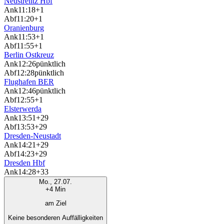
Neustrelitz Hbf
Ank
11:18
+1
Abf
11:20
+1
Oranienburg
Ank
11:53
+1
Abf
11:55
+1
Berlin Ostkreuz
Ank
12:26
pünktlich
Abf
12:28
pünktlich
Flughafen BER
Ank
12:46
pünktlich
Abf
12:55
+1
Elsterwerda
Ank
13:51
+29
Abf
13:53
+29
Dresden-Neustadt
Ank
14:21
+29
Abf
14:23
+29
Dresden Hbf
Ank
14:28
+33
Mo., 27.07.
+4 Min
am Ziel
Keine besonderen Auffälligkeiten