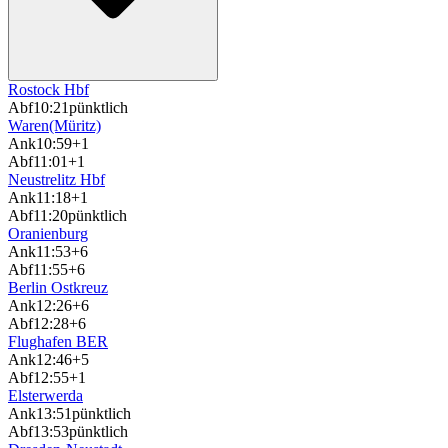
Rostock Hbf
Abf
10:21
pünktlich
Waren(Müritz)
Ank
10:59
+1
Abf
11:01
+1
Neustrelitz Hbf
Ank
11:18
+1
Abf
11:20
pünktlich
Oranienburg
Ank
11:53
+6
Abf
11:55
+6
Berlin Ostkreuz
Ank
12:26
+6
Abf
12:28
+6
Flughafen BER
Ank
12:46
+5
Abf
12:55
+1
Elsterwerda
Ank
13:51
pünktlich
Abf
13:53
pünktlich