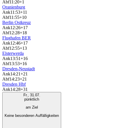
Abf
11:20
+1
Oranienburg
Ank
11:53
+11
Abf
11:55
+10
Berlin Ostkreuz
Ank
12:26
+17
Abf
12:28
+18
Flughafen BER
Ank
12:46
+17
Abf
12:55
+13
Elsterwerda
Ank
13:51
+16
Abf
13:53
+16
Dresden-Neustadt
Ank
14:21
+21
Abf
14:23
+21
Dresden Hbf
Ank
14:28
+31
Fr., 31.07.
pünktlich
am Ziel
Keine besonderen Auffälligkeiten