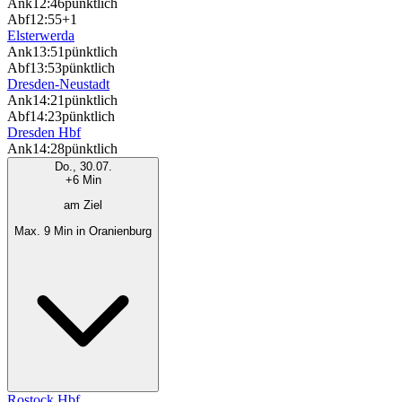
Ank
12:46
pünktlich
Abf
12:55
+1
Elsterwerda
Ank
13:51
pünktlich
Abf
13:53
pünktlich
Dresden-Neustadt
Ank
14:21
pünktlich
Abf
14:23
pünktlich
Dresden Hbf
Ank
14:28
pünktlich
Do., 30.07.
+6 Min
am Ziel
Max. 9 Min in Oranienburg
Rostock Hbf