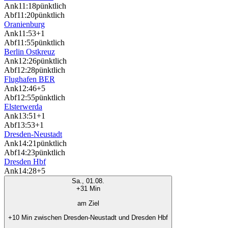
Ank
11:18
pünktlich
Abf
11:20
pünktlich
Oranienburg
Ank
11:53
+1
Abf
11:55
pünktlich
Berlin Ostkreuz
Ank
12:26
pünktlich
Abf
12:28
pünktlich
Flughafen BER
Ank
12:46
+5
Abf
12:55
pünktlich
Elsterwerda
Ank
13:51
+1
Abf
13:53
+1
Dresden-Neustadt
Ank
14:21
pünktlich
Abf
14:23
pünktlich
Dresden Hbf
Ank
14:28
+5
Sa., 01.08.
+31 Min
am Ziel
+10 Min zwischen Dresden-Neustadt und Dresden Hbf