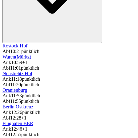
Rostock Hbf
Abf
10:21
pünktlich
Waren(Müritz)
Ank
10:59
+1
Abf
11:01
pünktlich
Neustrelitz Hbf
Ank
11:18
pünktlich
Abf
11:20
pünktlich
Oranienburg
Ank
11:53
pünktlich
Abf
11:55
pünktlich
Berlin Ostkreuz
Ank
12:26
pünktlich
Abf
12:28
+1
Flughafen BER
Ank
12:46
+1
Abf
12:55
pünktlich