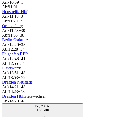
Ank
10:59
+1
Abf
11:01
+1
Neustrelitz Hbf
Ank
11:18
+3
Abf
11:20
+2
Oranienburg
Ank
11:53
+39
Abf
11:55
+38
Berlin Ostkreuz
Ank
12:26
+33
Abf
12:28
+34
Flughafen BER
Ank
12:46
+41
Abf
12:55
+34
Elsterwerda
Ank
13:51
+48
Abf
13:53
+46
Dresden-Neustadt
Ank
14:21
+48
Abf
14:23
+48
Dresden Hbf
Gleiswechsel
Ank
14:28
+48
Di., 28.07.
+33 Min