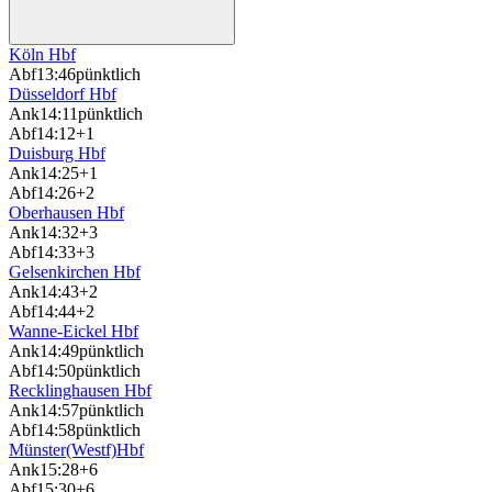
Köln Hbf
Abf
13:46
pünktlich
Düsseldorf Hbf
Ank
14:11
pünktlich
Abf
14:12
+1
Duisburg Hbf
Ank
14:25
+1
Abf
14:26
+2
Oberhausen Hbf
Ank
14:32
+3
Abf
14:33
+3
Gelsenkirchen Hbf
Ank
14:43
+2
Abf
14:44
+2
Wanne-Eickel Hbf
Ank
14:49
pünktlich
Abf
14:50
pünktlich
Recklinghausen Hbf
Ank
14:57
pünktlich
Abf
14:58
pünktlich
Münster(Westf)Hbf
Ank
15:28
+6
Abf
15:30
+6