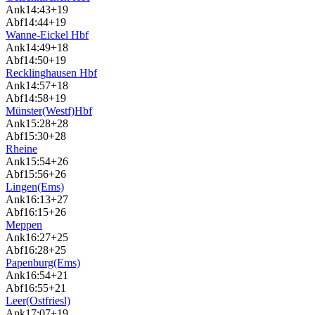
Ank
14:43
+19
Abf
14:44
+19
Wanne-Eickel Hbf
Ank
14:49
+18
Abf
14:50
+19
Recklinghausen Hbf
Ank
14:57
+18
Abf
14:58
+19
Münster(Westf)Hbf
Ank
15:28
+28
Abf
15:30
+28
Rheine
Ank
15:54
+26
Abf
15:56
+26
Lingen(Ems)
Ank
16:13
+27
Abf
16:15
+26
Meppen
Ank
16:27
+25
Abf
16:28
+25
Papenburg(Ems)
Ank
16:54
+21
Abf
16:55
+21
Leer(Ostfriesl)
Ank
17:07
+19