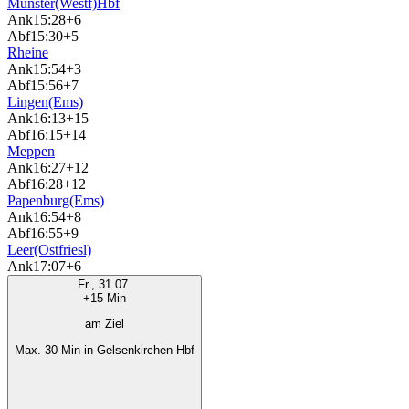
Münster(Westf)Hbf
Ank
15:28
+6
Abf
15:30
+5
Rheine
Ank
15:54
+3
Abf
15:56
+7
Lingen(Ems)
Ank
16:13
+15
Abf
16:15
+14
Meppen
Ank
16:27
+12
Abf
16:28
+12
Papenburg(Ems)
Ank
16:54
+8
Abf
16:55
+9
Leer(Ostfriesl)
Ank
17:07
+6
Fr., 31.07.
+15 Min
am Ziel
Max. 30 Min in Gelsenkirchen Hbf