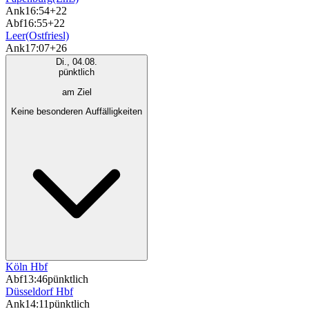
Ank
16:54
+22
Abf
16:55
+22
Leer(Ostfriesl)
Ank
17:07
+26
Di., 04.08.
pünktlich
am Ziel
Keine besonderen Auffälligkeiten
Köln Hbf
Abf
13:46
pünktlich
Düsseldorf Hbf
Ank
14:11
pünktlich