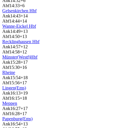
Ank
14:32
+6
Abf
14:33
+6
Gelsenkirchen Hbf
Ank
14:43
+14
Abf
14:44
+14
Wanne-Eickel Hbf
Ank
14:49
+13
Abf
14:50
+13
Recklinghausen Hbf
Ank
14:57
+12
Abf
14:58
+12
Münster(Westf)Hbf
Ank
15:28
+17
Abf
15:30
+16
Rheine
Ank
15:54
+18
Abf
15:56
+17
Lingen(Ems)
Ank
16:13
+19
Abf
16:15
+18
Meppen
Ank
16:27
+17
Abf
16:28
+17
Papenburg(Ems)
Ank
16:54
+13