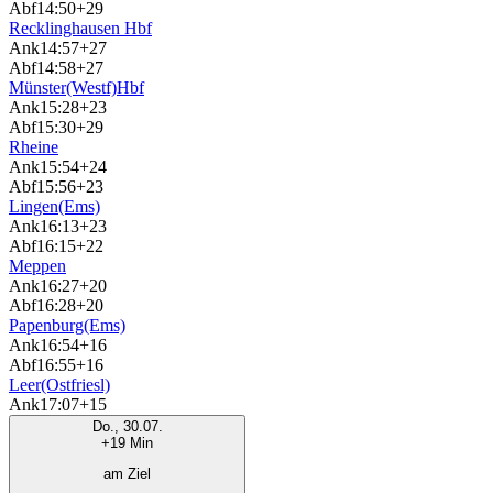
Abf
14:50
+29
Recklinghausen Hbf
Ank
14:57
+27
Abf
14:58
+27
Münster(Westf)Hbf
Ank
15:28
+23
Abf
15:30
+29
Rheine
Ank
15:54
+24
Abf
15:56
+23
Lingen(Ems)
Ank
16:13
+23
Abf
16:15
+22
Meppen
Ank
16:27
+20
Abf
16:28
+20
Papenburg(Ems)
Ank
16:54
+16
Abf
16:55
+16
Leer(Ostfriesl)
Ank
17:07
+15
Do., 30.07.
+19 Min
am Ziel