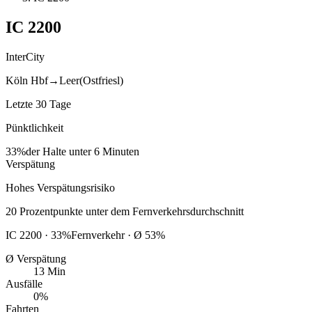
IC
2200
InterCity
Köln Hbf
→
Leer(Ostfriesl)
Letzte 30 Tage
Pünktlichkeit
33%
der Halte unter 6 Minuten
Verspätung
Hohes Verspätungsrisiko
20
Prozentpunkte
unter
dem Fernverkehrsdurchschnitt
IC
2200
·
33
%
Fernverkehr · Ø
53
%
Ø Verspätung
13 Min
Ausfälle
0%
Fahrten