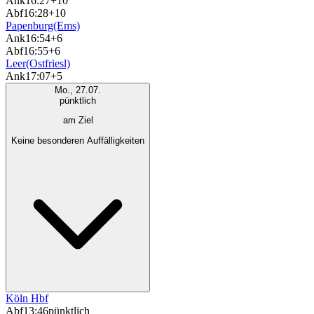
Ank
16:27
+10
Abf
16:28
+10
Papenburg(Ems)
Ank
16:54
+6
Abf
16:55
+6
Leer(Ostfriesl)
Ank
17:07
+5
Mo., 27.07.
pünktlich
am Ziel
Keine besonderen Auffälligkeiten
Köln Hbf
Abf
13:46
pünktlich