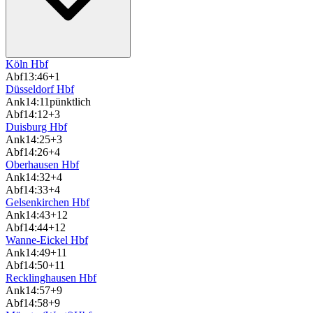
Köln Hbf
Abf
13:46
+1
Düsseldorf Hbf
Ank
14:11
pünktlich
Abf
14:12
+3
Duisburg Hbf
Ank
14:25
+3
Abf
14:26
+4
Oberhausen Hbf
Ank
14:32
+4
Abf
14:33
+4
Gelsenkirchen Hbf
Ank
14:43
+12
Abf
14:44
+12
Wanne-Eickel Hbf
Ank
14:49
+11
Abf
14:50
+11
Recklinghausen Hbf
Ank
14:57
+9
Abf
14:58
+9