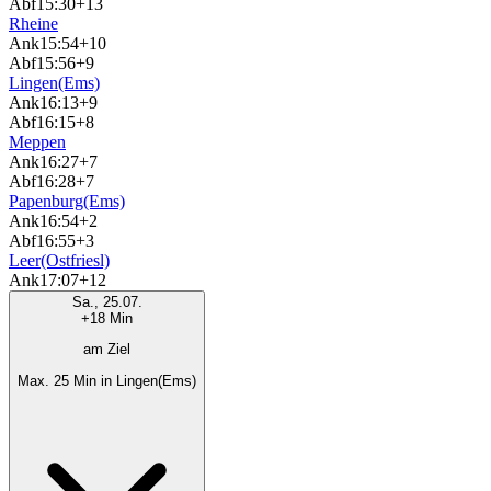
Abf
15:30
+13
Rheine
Ank
15:54
+10
Abf
15:56
+9
Lingen(Ems)
Ank
16:13
+9
Abf
16:15
+8
Meppen
Ank
16:27
+7
Abf
16:28
+7
Papenburg(Ems)
Ank
16:54
+2
Abf
16:55
+3
Leer(Ostfriesl)
Ank
17:07
+12
Sa., 25.07.
+18 Min
am Ziel
Max. 25 Min in Lingen(Ems)