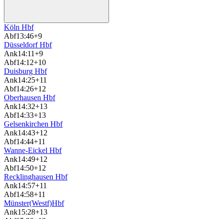
Köln Hbf
Abf
13:46
+9
Düsseldorf Hbf
Ank
14:11
+9
Abf
14:12
+10
Duisburg Hbf
Ank
14:25
+11
Abf
14:26
+12
Oberhausen Hbf
Ank
14:32
+13
Abf
14:33
+13
Gelsenkirchen Hbf
Ank
14:43
+12
Abf
14:44
+11
Wanne-Eickel Hbf
Ank
14:49
+12
Abf
14:50
+12
Recklinghausen Hbf
Ank
14:57
+11
Abf
14:58
+11
Münster(Westf)Hbf
Ank
15:28
+13