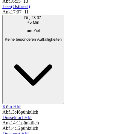
Abf
16:55
+13
Leer(Ostfriesl)
Ank
17:07
+11
Di., 28.07.
+5 Min
am Ziel
Keine besonderen Auffälligkeiten
Köln Hbf
Abf
13:46
pünktlich
Düsseldorf Hbf
Ank
14:11
pünktlich
Abf
14:12
pünktlich
Duisburg Hbf