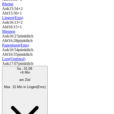
Rheine
Ank
15:54
+2
Abf
15:56
+1
Lingen(Ems)
Ank
16:13
+2
Abf
16:15
+1
Meppen
Ank
16:27
pünktlich
Abf
16:28
pünktlich
Papenburg(Ems)
Ank
16:54
pünktlich
Abf
16:55
pünktlich
Leer(Ostfriesl)
Ank
17:07
pünktlich
Sa., 01.08.
+6 Min
am Ziel
Max. 15 Min in Lingen(Ems)