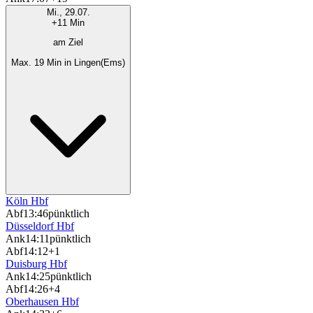
Mi., 29.07.
+11 Min
am Ziel
Max. 19 Min in Lingen(Ems)
Köln Hbf
Abf
13:46
pünktlich
Düsseldorf Hbf
Ank
14:11
pünktlich
Abf
14:12
+1
Duisburg Hbf
Ank
14:25
pünktlich
Abf
14:26
+4
Oberhausen Hbf