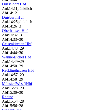
Düsseldorf Hbf
Ank
14:11
pünktlich
Abf
14:12
+1
Duisburg Hbf
Ank
14:25
pünktlich
Abf
14:26
+3
Oberhausen Hbf
Ank
14:32
+3
Abf
14:33
+30
Gelsenkirchen Hbf
Ank
14:43
+29
Abf
14:44
+30
Wanne-Eickel Hbf
Ank
14:49
+29
Abf
14:50
+29
Recklinghausen Hbf
Ank
14:57
+29
Abf
14:58
+29
Münster(Westf)Hbf
Ank
15:28
+29
Abf
15:30
+30
Rheine
Ank
15:54
+28
Abf
15:56
+28