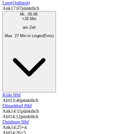
Leer(Ostfriesl)
Ank
17:07
pünktlich
Mi., 05.08.
+26 Min
am Ziel
Max. 27 Min in Lingen(Ems)
Köln Hbf
Abf
13:46
pünktlich
Düsseldorf Hbf
Ank
14:11
pünktlich
Abf
14:12
pünktlich
Duisburg Hbf
Ank
14:25
+4
Abf
14:26
+5