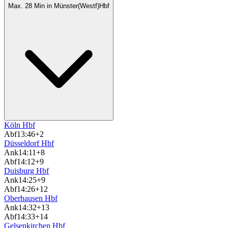
Max. 28 Min in Münster(Westf)Hbf
Köln Hbf
Abf
13:46
+2
Düsseldorf Hbf
Ank
14:11
+8
Abf
14:12
+9
Duisburg Hbf
Ank
14:25
+9
Abf
14:26
+12
Oberhausen Hbf
Ank
14:32
+13
Abf
14:33
+14
Gelsenkirchen Hbf