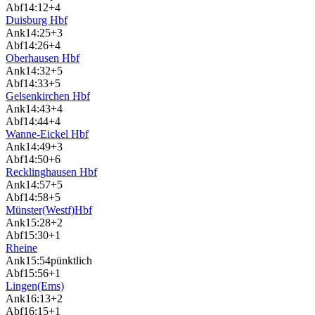
Abf
14:12
+4
Duisburg Hbf
Ank
14:25
+3
Abf
14:26
+4
Oberhausen Hbf
Ank
14:32
+5
Abf
14:33
+5
Gelsenkirchen Hbf
Ank
14:43
+4
Abf
14:44
+4
Wanne-Eickel Hbf
Ank
14:49
+3
Abf
14:50
+6
Recklinghausen Hbf
Ank
14:57
+5
Abf
14:58
+5
Münster(Westf)Hbf
Ank
15:28
+2
Abf
15:30
+1
Rheine
Ank
15:54
pünktlich
Abf
15:56
+1
Lingen(Ems)
Ank
16:13
+2
Abf
16:15
+1