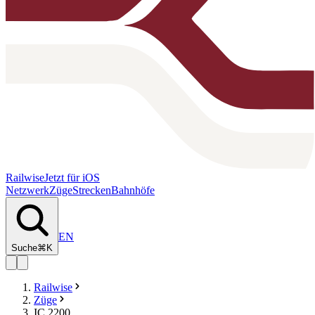
Railwise
Jetzt für iOS
Netzwerk
Züge
Strecken
Bahnhöfe
EN
Suche
⌘K
Railwise
Züge
IC 2200