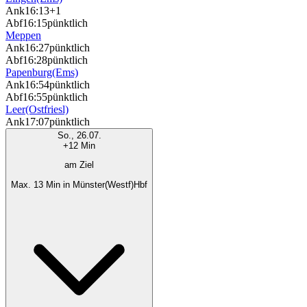
Ank
16:13
+1
Abf
16:15
pünktlich
Meppen
Ank
16:27
pünktlich
Abf
16:28
pünktlich
Papenburg(Ems)
Ank
16:54
pünktlich
Abf
16:55
pünktlich
Leer(Ostfriesl)
Ank
17:07
pünktlich
So., 26.07.
+12 Min
am Ziel
Max. 13 Min in Münster(Westf)Hbf