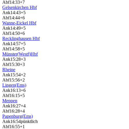
Abf
14:33
+7
Gelsenkirchen Hbf
Ank
14:43
+5
Abf
14:44
+6
Wanne-Eickel Hbf
Ank
14:49
+5
Abf
14:50
+6
Recklinghausen Hbf
Ank
14:57
+5
Abf
14:58
+5
Münster(Westf)Hbf
Ank
15:28
+3
Abf
15:30
+3
Rheine
Ank
15:54
+2
Abf
15:56
+2
Lingen(Ems)
Ank
16:13
+6
Abf
16:15
+5
Meppen
Ank
16:27
+4
Abf
16:28
+4
Papenburg(Ems)
Ank
16:54
pünktlich
Abf
16:55
+1