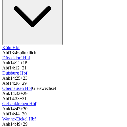
Köln Hbf
Abf
13:46
pünktlich
Düsseldorf Hbf
Ank
14:11
+18
Abf
14:12
+21
Duisburg Hbf
Ank
14:25
+23
Abf
14:26
+29
Oberhausen Hbf
Gleiswechsel
Ank
14:32
+29
Abf
14:33
+31
Gelsenkirchen Hbf
Ank
14:43
+30
Abf
14:44
+30
Wanne-Eickel Hbf
Ank
14:49
+29