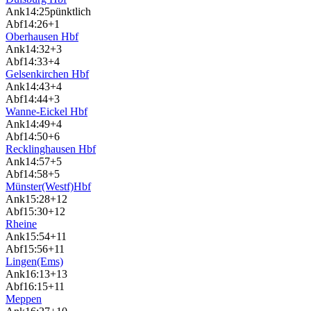
Ank
14:25
pünktlich
Abf
14:26
+1
Oberhausen Hbf
Ank
14:32
+3
Abf
14:33
+4
Gelsenkirchen Hbf
Ank
14:43
+4
Abf
14:44
+3
Wanne-Eickel Hbf
Ank
14:49
+4
Abf
14:50
+6
Recklinghausen Hbf
Ank
14:57
+5
Abf
14:58
+5
Münster(Westf)Hbf
Ank
15:28
+12
Abf
15:30
+12
Rheine
Ank
15:54
+11
Abf
15:56
+11
Lingen(Ems)
Ank
16:13
+13
Abf
16:15
+11
Meppen