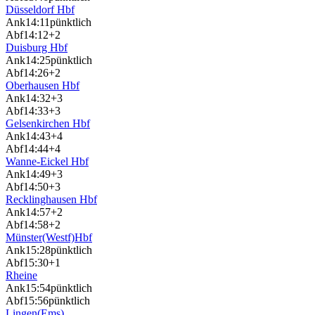
Düsseldorf Hbf
Ank
14:11
pünktlich
Abf
14:12
+2
Duisburg Hbf
Ank
14:25
pünktlich
Abf
14:26
+2
Oberhausen Hbf
Ank
14:32
+3
Abf
14:33
+3
Gelsenkirchen Hbf
Ank
14:43
+4
Abf
14:44
+4
Wanne-Eickel Hbf
Ank
14:49
+3
Abf
14:50
+3
Recklinghausen Hbf
Ank
14:57
+2
Abf
14:58
+2
Münster(Westf)Hbf
Ank
15:28
pünktlich
Abf
15:30
+1
Rheine
Ank
15:54
pünktlich
Abf
15:56
pünktlich
Lingen(Ems)