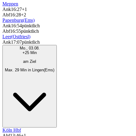
Meppen
Ank
16:27
+1
Abf
16:28
+2
Papenburg(Ems)
Ank
16:54
pünktlich
Abf
16:55
pünktlich
Leer(Ostfriesl)
Ank
17:07
pünktlich
Mo., 03.08.
+25 Min
am Ziel
Max. 29 Min in Lingen(Ems)
Köln Hbf
Abf
13:46
+1