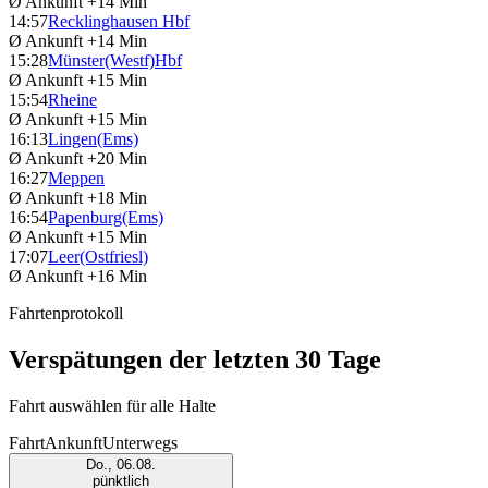
Ø Ankunft
+14 Min
14:57
Recklinghausen Hbf
Ø Ankunft
+14 Min
15:28
Münster(Westf)Hbf
Ø Ankunft
+15 Min
15:54
Rheine
Ø Ankunft
+15 Min
16:13
Lingen(Ems)
Ø Ankunft
+20 Min
16:27
Meppen
Ø Ankunft
+18 Min
16:54
Papenburg(Ems)
Ø Ankunft
+15 Min
17:07
Leer(Ostfriesl)
Ø Ankunft
+16 Min
Fahrtenprotokoll
Verspätungen der letzten 30 Tage
Fahrt auswählen für alle Halte
Fahrt
Ankunft
Unterwegs
Do., 06.08.
pünktlich