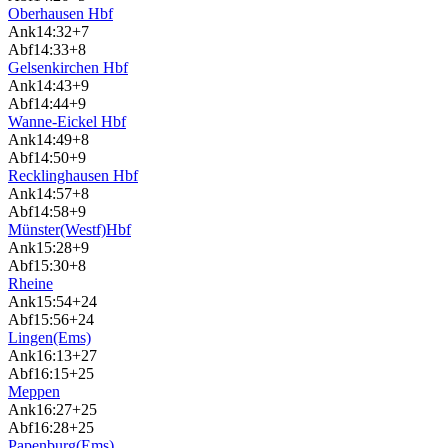
Oberhausen Hbf
Ank
14:32
+7
Abf
14:33
+8
Gelsenkirchen Hbf
Ank
14:43
+9
Abf
14:44
+9
Wanne-Eickel Hbf
Ank
14:49
+8
Abf
14:50
+9
Recklinghausen Hbf
Ank
14:57
+8
Abf
14:58
+9
Münster(Westf)Hbf
Ank
15:28
+9
Abf
15:30
+8
Rheine
Ank
15:54
+24
Abf
15:56
+24
Lingen(Ems)
Ank
16:13
+27
Abf
16:15
+25
Meppen
Ank
16:27
+25
Abf
16:28
+25
Papenburg(Ems)