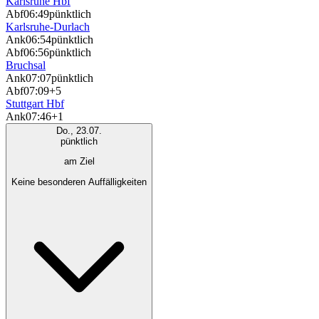
Karlsruhe Hbf
Abf
06:49
pünktlich
Karlsruhe-Durlach
Ank
06:54
pünktlich
Abf
06:56
pünktlich
Bruchsal
Ank
07:07
pünktlich
Abf
07:09
+5
Stuttgart Hbf
Ank
07:46
+1
Do., 23.07.
pünktlich
am Ziel
Keine besonderen Auffälligkeiten