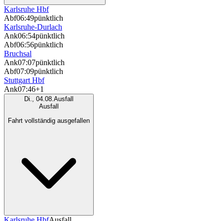
Karlsruhe Hbf
Abf
06:49
pünktlich
Karlsruhe-Durlach
Ank
06:54
pünktlich
Abf
06:56
pünktlich
Bruchsal
Ank
07:07
pünktlich
Abf
07:09
pünktlich
Stuttgart Hbf
Ank
07:46
+1
Di., 04.08.
Ausfall
Ausfall
Fahrt vollständig ausgefallen
Karlsruhe Hbf
Ausfall