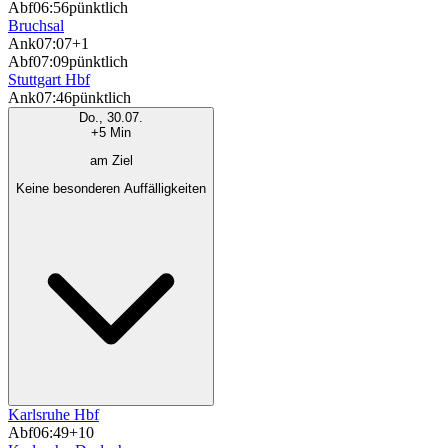
Abf
06:56
pünktlich
Bruchsal
Ank
07:07
+1
Abf
07:09
pünktlich
Stuttgart Hbf
Ank
07:46
pünktlich
Do., 30.07.
+5 Min
am Ziel
Keine besonderen Auffälligkeiten
Karlsruhe Hbf
Abf
06:49
+10