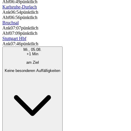
Abf
06:49
pünktlich
Karlsruhe-Durlach
Ank
06:54
pünktlich
Abf
06:56
pünktlich
Bruchsal
Ank
07:07
pünktlich
Abf
07:09
pünktlich
Stuttgart Hbf
Ank
07:46
pünktlich
Mi., 05.08.
+1 Min
am Ziel
Keine besonderen Auffälligkeiten