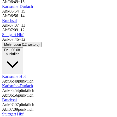
Abf
06:49
+15
Karlsruhe-Durlach
Ank
06:54
+15
Abf
06:56
+14
Bruchsal
Ank
07:07
+13
Abf
07:09
+12
Stuttgart Hbf
Ank
07:46
+12
Mehr laden (12 weitere)
Do., 06.08.
pünktlich
Karlsruhe Hbf
Abf
06:49
pünktlich
Karlsruhe-Durlach
Ank
06:54
pünktlich
Abf
06:56
pünktlich
Bruchsal
Ank
07:07
pünktlich
Abf
07:09
pünktlich
Stuttgart Hbf