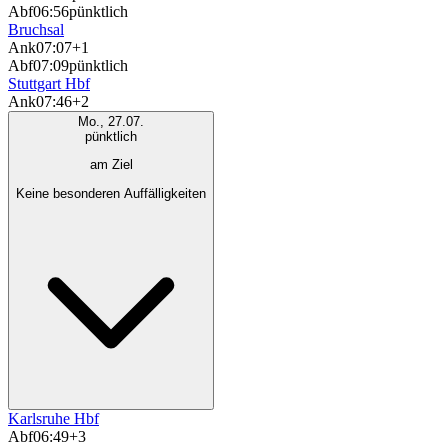
Abf
06:56
pünktlich
Bruchsal
Ank
07:07
+1
Abf
07:09
pünktlich
Stuttgart Hbf
Ank
07:46
+2
Mo., 27.07.
pünktlich
am Ziel
Keine besonderen Auffälligkeiten
Karlsruhe Hbf
Abf
06:49
+3