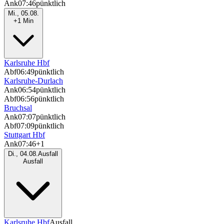
Ank
07:46
pünktlich
Mi., 05.08.
+1 Min
Karlsruhe Hbf
Abf
06:49
pünktlich
Karlsruhe-Durlach
Ank
06:54
pünktlich
Abf
06:56
pünktlich
Bruchsal
Ank
07:07
pünktlich
Abf
07:09
pünktlich
Stuttgart Hbf
Ank
07:46
+1
Di., 04.08.
Ausfall
Ausfall
Karlsruhe Hbf
Ausfall