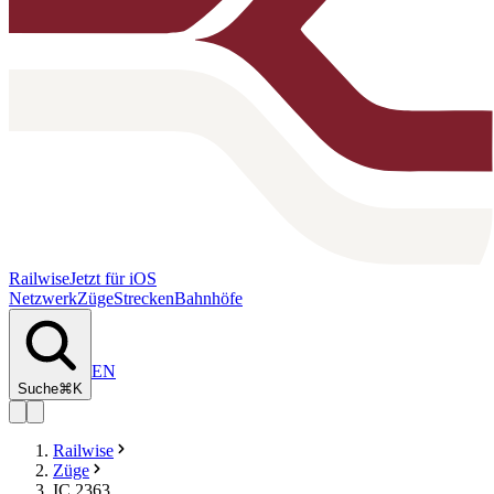
Railwise
Jetzt für iOS
Netzwerk
Züge
Strecken
Bahnhöfe
EN
Suche
⌘K
Railwise
Züge
IC 2363