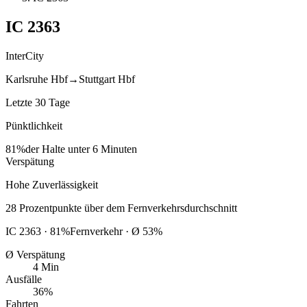
IC
2363
InterCity
Karlsruhe Hbf
→
Stuttgart Hbf
Letzte 30 Tage
Pünktlichkeit
81%
der Halte unter 6 Minuten
Verspätung
Hohe Zuverlässigkeit
28
Prozentpunkte
über
dem Fernverkehrsdurchschnitt
IC
2363
·
81
%
Fernverkehr · Ø
53
%
Ø Verspätung
4 Min
Ausfälle
36%
Fahrten