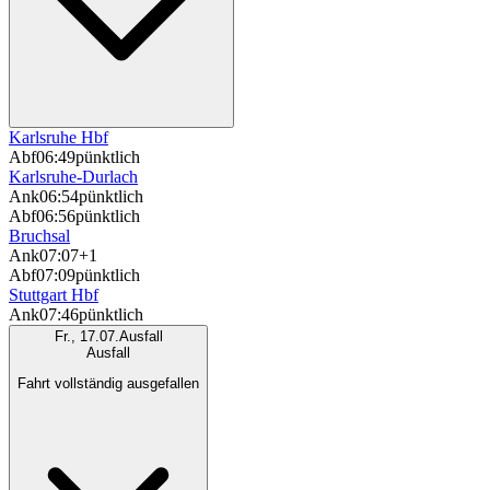
Karlsruhe Hbf
Abf
06:49
pünktlich
Karlsruhe-Durlach
Ank
06:54
pünktlich
Abf
06:56
pünktlich
Bruchsal
Ank
07:07
+1
Abf
07:09
pünktlich
Stuttgart Hbf
Ank
07:46
pünktlich
Fr., 17.07.
Ausfall
Ausfall
Fahrt vollständig ausgefallen