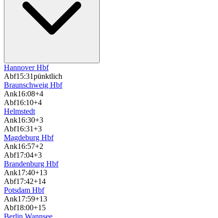
Hannover Hbf
Abf
15:31
pünktlich
Braunschweig Hbf
Ank
16:08
+4
Abf
16:10
+4
Helmstedt
Ank
16:30
+3
Abf
16:31
+3
Magdeburg Hbf
Ank
16:57
+2
Abf
17:04
+3
Brandenburg Hbf
Ank
17:40
+13
Abf
17:42
+14
Potsdam Hbf
Ank
17:59
+13
Abf
18:00
+15
Berlin Wannsee