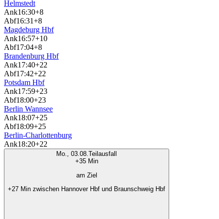
Helmstedt
Ank
16:30
+8
Abf
16:31
+8
Magdeburg Hbf
Ank
16:57
+10
Abf
17:04
+8
Brandenburg Hbf
Ank
17:40
+22
Abf
17:42
+22
Potsdam Hbf
Ank
17:59
+23
Abf
18:00
+23
Berlin Wannsee
Ank
18:07
+25
Abf
18:09
+25
Berlin-Charlottenburg
Ank
18:20
+22
Mo., 03.08.
Teilausfall
+35 Min
am Ziel
+27 Min zwischen Hannover Hbf und Braunschweig Hbf