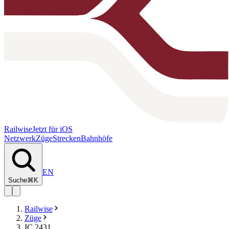
Railwise
Jetzt für iOS
Netzwerk
Züge
Strecken
Bahnhöfe
EN
Suche
⌘K
Railwise
Züge
IC 2431