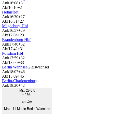
Ank
16:08
+3
Abf
16:10
+2
Helmstedt
Ank
16:30
+27
Abf
16:31
+27
Magdeburg Hbf
Ank
16:57
+29
Abf
17:04
+23
Brandenburg Hbf
Ank
17:40
+32
Abf
17:42
+31
Potsdam Hbf
Ank
17:59
+32
Abf
18:00
+33
Berlin Wannsee
Gleiswechsel
Ank
18:07
+46
Abf
18:09
+45
Berlin-Charlottenburg
Ank
18:20
+42
Mi., 29.07.
+7 Min
am Ziel
Max. 11 Min in Berlin Wannsee