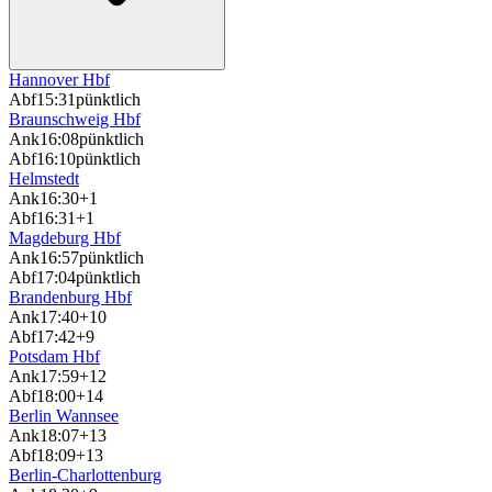
Hannover Hbf
Abf
15:31
pünktlich
Braunschweig Hbf
Ank
16:08
pünktlich
Abf
16:10
pünktlich
Helmstedt
Ank
16:30
+1
Abf
16:31
+1
Magdeburg Hbf
Ank
16:57
pünktlich
Abf
17:04
pünktlich
Brandenburg Hbf
Ank
17:40
+10
Abf
17:42
+9
Potsdam Hbf
Ank
17:59
+12
Abf
18:00
+14
Berlin Wannsee
Ank
18:07
+13
Abf
18:09
+13
Berlin-Charlottenburg