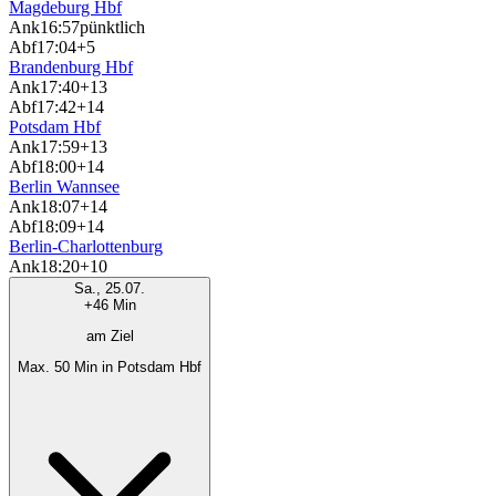
Magdeburg Hbf
Ank
16:57
pünktlich
Abf
17:04
+5
Brandenburg Hbf
Ank
17:40
+13
Abf
17:42
+14
Potsdam Hbf
Ank
17:59
+13
Abf
18:00
+14
Berlin Wannsee
Ank
18:07
+14
Abf
18:09
+14
Berlin-Charlottenburg
Ank
18:20
+10
Sa., 25.07.
+46 Min
am Ziel
Max. 50 Min in Potsdam Hbf