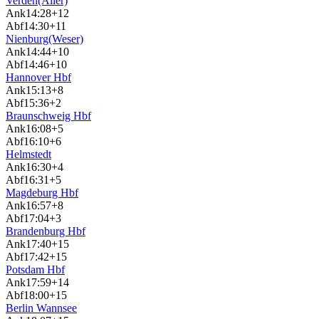
Verden(Aller)
Ank
14:28
+12
Abf
14:30
+11
Nienburg(Weser)
Ank
14:44
+10
Abf
14:46
+10
Hannover Hbf
Ank
15:13
+8
Abf
15:36
+2
Braunschweig Hbf
Ank
16:08
+5
Abf
16:10
+6
Helmstedt
Ank
16:30
+4
Abf
16:31
+5
Magdeburg Hbf
Ank
16:57
+8
Abf
17:04
+3
Brandenburg Hbf
Ank
17:40
+15
Abf
17:42
+15
Potsdam Hbf
Ank
17:59
+14
Abf
18:00
+15
Berlin Wannsee