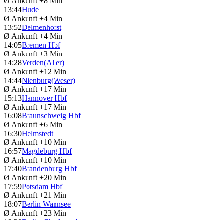
Ø Ankunft
+8 Min
13:44
Hude
Ø Ankunft
+4 Min
13:52
Delmenhorst
Ø Ankunft
+4 Min
14:05
Bremen Hbf
Ø Ankunft
+3 Min
14:28
Verden(Aller)
Ø Ankunft
+12 Min
14:44
Nienburg(Weser)
Ø Ankunft
+17 Min
15:13
Hannover Hbf
Ø Ankunft
+17 Min
16:08
Braunschweig Hbf
Ø Ankunft
+6 Min
16:30
Helmstedt
Ø Ankunft
+10 Min
16:57
Magdeburg Hbf
Ø Ankunft
+10 Min
17:40
Brandenburg Hbf
Ø Ankunft
+20 Min
17:59
Potsdam Hbf
Ø Ankunft
+21 Min
18:07
Berlin Wannsee
Ø Ankunft
+23 Min