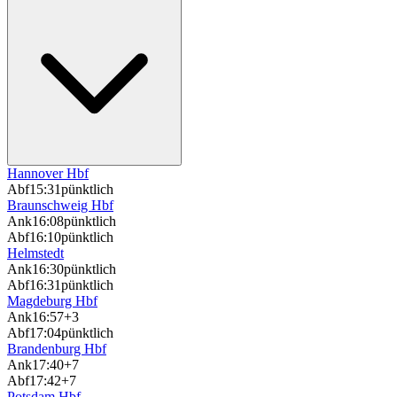
Hannover Hbf
Abf
15:31
pünktlich
Braunschweig Hbf
Ank
16:08
pünktlich
Abf
16:10
pünktlich
Helmstedt
Ank
16:30
pünktlich
Abf
16:31
pünktlich
Magdeburg Hbf
Ank
16:57
+3
Abf
17:04
pünktlich
Brandenburg Hbf
Ank
17:40
+7
Abf
17:42
+7
Potsdam Hbf