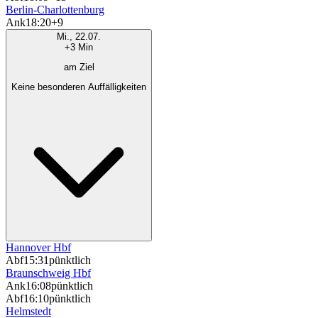
Berlin-Charlottenburg
Ank
18:20
+9
Mi., 22.07.
+3 Min
am Ziel
Keine besonderen Auffälligkeiten
Hannover Hbf
Abf
15:31
pünktlich
Braunschweig Hbf
Ank
16:08
pünktlich
Abf
16:10
pünktlich
Helmstedt