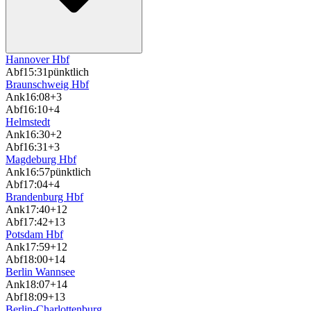
Hannover Hbf
Abf
15:31
pünktlich
Braunschweig Hbf
Ank
16:08
+3
Abf
16:10
+4
Helmstedt
Ank
16:30
+2
Abf
16:31
+3
Magdeburg Hbf
Ank
16:57
pünktlich
Abf
17:04
+4
Brandenburg Hbf
Ank
17:40
+12
Abf
17:42
+13
Potsdam Hbf
Ank
17:59
+12
Abf
18:00
+14
Berlin Wannsee
Ank
18:07
+14
Abf
18:09
+13
Berlin-Charlottenburg