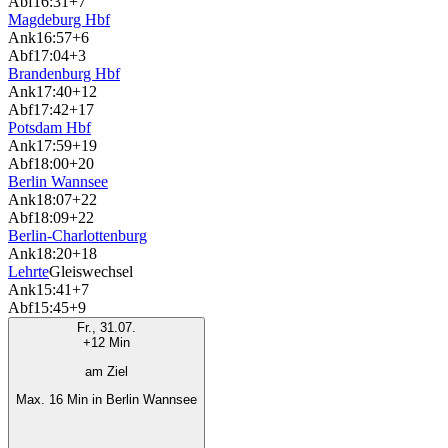
Abf
16:31
+7
Magdeburg Hbf
Ank
16:57
+6
Abf
17:04
+3
Brandenburg Hbf
Ank
17:40
+12
Abf
17:42
+17
Potsdam Hbf
Ank
17:59
+19
Abf
18:00
+20
Berlin Wannsee
Ank
18:07
+22
Abf
18:09
+22
Berlin-Charlottenburg
Ank
18:20
+18
Lehrte
Gleiswechsel
Ank
15:41
+7
Abf
15:45
+9
Fr., 31.07.
+12 Min
am Ziel
Max. 16 Min in Berlin Wannsee