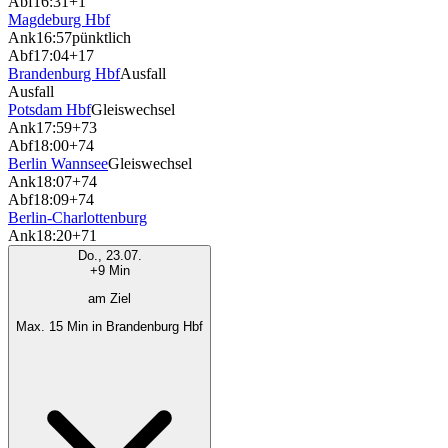
Abf
16:31
+1
Magdeburg Hbf
Ank
16:57
pünktlich
Abf
17:04
+17
Brandenburg Hbf
Ausfall
Ausfall
Potsdam Hbf
Gleiswechsel
Ank
17:59
+73
Abf
18:00
+74
Berlin Wannsee
Gleiswechsel
Ank
18:07
+74
Abf
18:09
+74
Berlin-Charlottenburg
Ank
18:20
+71
Do., 23.07.
+9 Min
am Ziel
Max. 15 Min in Brandenburg Hbf