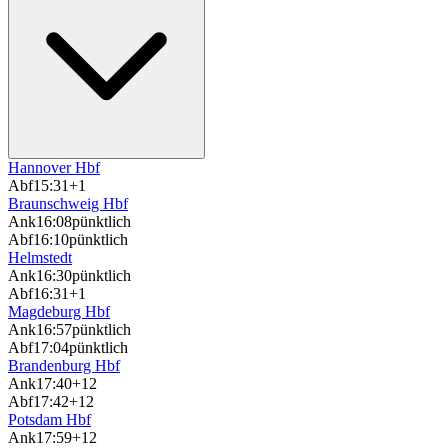
Hannover Hbf
Abf
15:31
+1
Braunschweig Hbf
Ank
16:08
pünktlich
Abf
16:10
pünktlich
Helmstedt
Ank
16:30
pünktlich
Abf
16:31
+1
Magdeburg Hbf
Ank
16:57
pünktlich
Abf
17:04
pünktlich
Brandenburg Hbf
Ank
17:40
+12
Abf
17:42
+12
Potsdam Hbf
Ank
17:59
+12