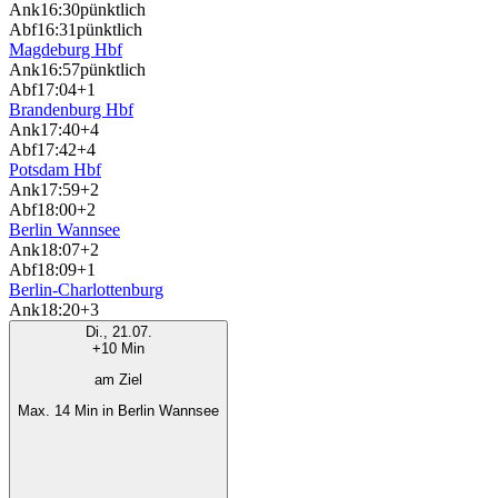
Ank
16:30
pünktlich
Abf
16:31
pünktlich
Magdeburg Hbf
Ank
16:57
pünktlich
Abf
17:04
+1
Brandenburg Hbf
Ank
17:40
+4
Abf
17:42
+4
Potsdam Hbf
Ank
17:59
+2
Abf
18:00
+2
Berlin Wannsee
Ank
18:07
+2
Abf
18:09
+1
Berlin-Charlottenburg
Ank
18:20
+3
Di., 21.07.
+10 Min
am Ziel
Max. 14 Min in Berlin Wannsee