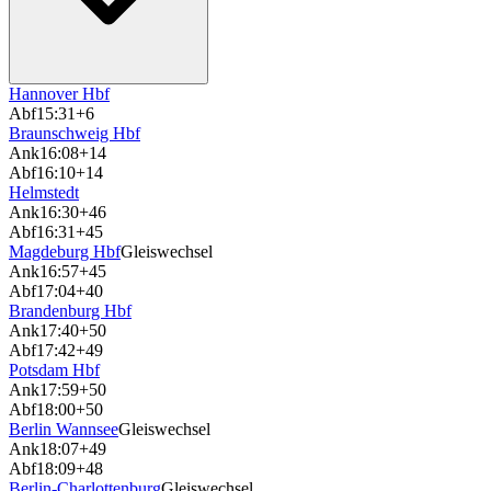
Hannover Hbf
Abf
15:31
+6
Braunschweig Hbf
Ank
16:08
+14
Abf
16:10
+14
Helmstedt
Ank
16:30
+46
Abf
16:31
+45
Magdeburg Hbf
Gleiswechsel
Ank
16:57
+45
Abf
17:04
+40
Brandenburg Hbf
Ank
17:40
+50
Abf
17:42
+49
Potsdam Hbf
Ank
17:59
+50
Abf
18:00
+50
Berlin Wannsee
Gleiswechsel
Ank
18:07
+49
Abf
18:09
+48
Berlin-Charlottenburg
Gleiswechsel