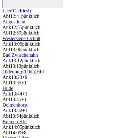
Leer(Ostfriesl)
Abf
12:41
pünktlich
Augustfehn
Ank
12:55
pünktlich
Abf
12:59
pünktlich
Westerstede-Ocholt
Ank
13:05
pünktlich
Abf
13:06
pünktlich
Bad Zwischenahn
Ank
13:12
pünktlich
Abf
13:13
pünktlich
Oldenburg(Oldb)Hbf
Ank
13:23
+9
Abf
13:35
+1
Hude
Ank
13:44
+1
Abf
13:45
+1
Delmenhorst
Ank
13:52
+1
Abf
13:54
pünktlich
Bremen Hbf
Ank
14:05
pünktlich
Abf
14:09
+8