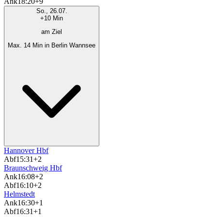
Ank
18:20
+9
So., 26.07.
+10 Min
am Ziel
Max. 14 Min in Berlin Wannsee
Hannover Hbf
Abf
15:31
+2
Braunschweig Hbf
Ank
16:08
+2
Abf
16:10
+2
Helmstedt
Ank
16:30
+1
Abf
16:31
+1