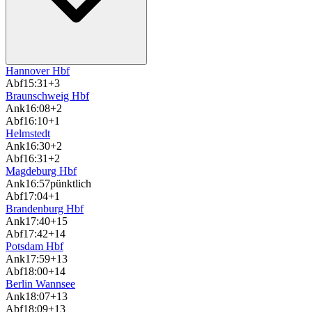
Hannover Hbf
Abf
15:31
+3
Braunschweig Hbf
Ank
16:08
+2
Abf
16:10
+1
Helmstedt
Ank
16:30
+2
Abf
16:31
+2
Magdeburg Hbf
Ank
16:57
pünktlich
Abf
17:04
+1
Brandenburg Hbf
Ank
17:40
+15
Abf
17:42
+14
Potsdam Hbf
Ank
17:59
+13
Abf
18:00
+14
Berlin Wannsee
Ank
18:07
+13
Abf
18:09
+13