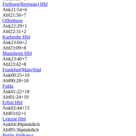
Freiburg(Breisgau) Hbf
Ank
21:54
+6
Abf
21:56
+7
Offenburg
Ank
22:29
+1
Abf
22:31
+2
Karlsruhe Hbf
Ank
23:04
+2
Abf
23:09
+8
Mannheim Hbf
Ank
23:40
+7
Abf
23:42
+8
Frankfurt(Main)Süd
Ank
00:25
+10
Abf
00:28
+18
Fulda
Ank
01:22
+18
Abf
01:24
+19
Erfurt Hbf
Ank
02:44
+15
Abf
03:02
+1
Leipzig Hbf
Ank
04:49
pünktlich
Abf
05:36
pünktlich
Berlin Südkreuz