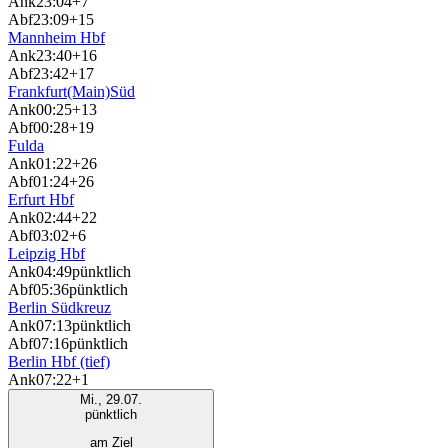
Ank
23:04
+7
Abf
23:09
+15
Mannheim Hbf
Ank
23:40
+16
Abf
23:42
+17
Frankfurt(Main)Süd
Ank
00:25
+13
Abf
00:28
+19
Fulda
Ank
01:22
+26
Abf
01:24
+26
Erfurt Hbf
Ank
02:44
+22
Abf
03:02
+6
Leipzig Hbf
Ank
04:49
pünktlich
Abf
05:36
pünktlich
Berlin Südkreuz
Ank
07:13
pünktlich
Abf
07:16
pünktlich
Berlin Hbf (tief)
Ank
07:22
+1
Mi., 29.07.
pünktlich
am Ziel