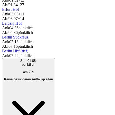
Ank
01:32
+27
Abf
01:34
+27
Erfurt Hbf
Ank
03:05
+11
Abf
03:07
+14
Leipzig Hbf
Ank
04:36
pünktlich
Abf
05:36
pünktlich
Berlin Südkreuz
Ank
07:13
pünktlich
Abf
07:16
pünktlich
Berlin Hbf (tief)
Ank
07:22
pünktlich
Sa., 01.08.
pünktlich
am Ziel
Keine besonderen Auffälligkeiten