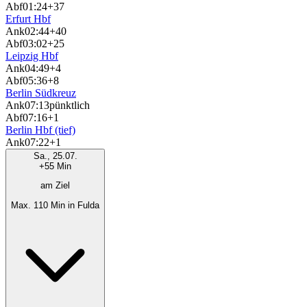
Abf
01:24
+37
Erfurt Hbf
Ank
02:44
+40
Abf
03:02
+25
Leipzig Hbf
Ank
04:49
+4
Abf
05:36
+8
Berlin Südkreuz
Ank
07:13
pünktlich
Abf
07:16
+1
Berlin Hbf (tief)
Ank
07:22
+1
Sa., 25.07.
+55 Min
am Ziel
Max. 110 Min in Fulda