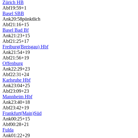
Zürich HB
Abf
19:59
+1
Basel SBB
Ank
20:58
pünktlich
Abf
21:16
+15
Basel Bad Bf
Ank
21:23
+15
Abf
21:25
+17
Freiburg(Breisgau) Hbf
Ank
21:54
+19
Abf
21:56
+19
Offenburg
Ank
22:29
+23
Abf
22:31
+24
Karlsruhe Hbf
Ank
23:04
+25
Abf
23:09
+23
Mannheim Hbf
Ank
23:40
+18
Abf
23:42
+19
Frankfurt(Main)Süd
Ank
00:25
+15
Abf
00:28
+21
Fulda
Ank
01:22
+29