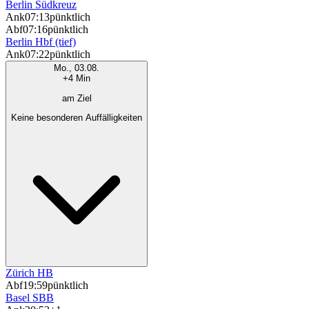
Berlin Südkreuz
Ank
07:13
pünktlich
Abf
07:16
pünktlich
Berlin Hbf (tief)
Ank
07:22
pünktlich
Mo., 03.08.
+4 Min
am Ziel
Keine besonderen Auffälligkeiten
Zürich HB
Abf
19:59
pünktlich
Basel SBB