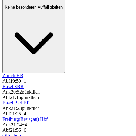
Keine besonderen Auffälligkeiten
Zürich HB
Abf
19:59
+1
Basel SBB
Ank
20:52
pünktlich
Abf
21:16
pünktlich
Basel Bad Bf
Ank
21:23
pünktlich
Abf
21:25
+4
Freiburg(Breisgau) Hbf
Ank
21:54
+4
Abf
21:56
+6
Offenburg