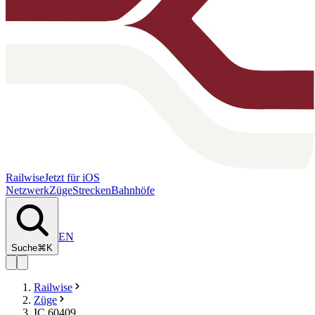
Railwise
Jetzt für iOS
Netzwerk
Züge
Strecken
Bahnhöfe
EN
Suche
⌘K
Railwise
Züge
IC 60409