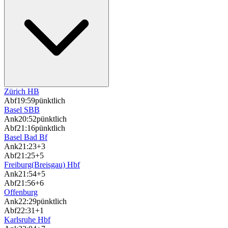
Zürich HB
Abf
19:59
pünktlich
Basel SBB
Ank
20:52
pünktlich
Abf
21:16
pünktlich
Basel Bad Bf
Ank
21:23
+3
Abf
21:25
+5
Freiburg(Breisgau) Hbf
Ank
21:54
+5
Abf
21:56
+6
Offenburg
Ank
22:29
pünktlich
Abf
22:31
+1
Karlsruhe Hbf