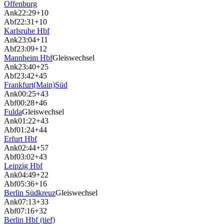
Offenburg
Ank
22:29
+10
Abf
22:31
+10
Karlsruhe Hbf
Ank
23:04
+11
Abf
23:09
+12
Mannheim Hbf
Gleiswechsel
Ank
23:40
+25
Abf
23:42
+45
Frankfurt(Main)Süd
Ank
00:25
+43
Abf
00:28
+46
Fulda
Gleiswechsel
Ank
01:22
+43
Abf
01:24
+44
Erfurt Hbf
Ank
02:44
+57
Abf
03:02
+43
Leipzig Hbf
Ank
04:49
+22
Abf
05:36
+16
Berlin Südkreuz
Gleiswechsel
Ank
07:13
+33
Abf
07:16
+32
Berlin Hbf (tief)