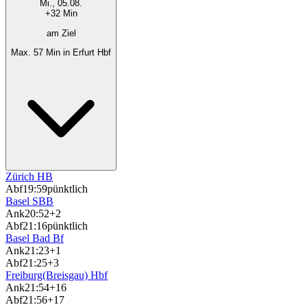
Mi., 05.08.
+32 Min
am Ziel
Max. 57 Min in Erfurt Hbf
Zürich HB
Abf
19:59
pünktlich
Basel SBB
Ank
20:52
+2
Abf
21:16
pünktlich
Basel Bad Bf
Ank
21:23
+1
Abf
21:25
+3
Freiburg(Breisgau) Hbf
Ank
21:54
+16
Abf
21:56
+17