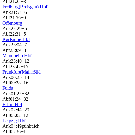
Abf
21:25
+3
Freiburg(Breisgau) Hbf
Ank
21:54
+6
Abf
21:56
+9
Offenburg
Ank
22:29
+5
Abf
22:31
+5
Karlsruhe Hbf
Ank
23:04
+7
Abf
23:09
+8
Mannheim Hbf
Ank
23:40
+12
Abf
23:42
+15
Frankfurt(Main)Süd
Ank
00:25
+14
Abf
00:28
+16
Fulda
Ank
01:22
+32
Abf
01:24
+32
Erfurt Hbf
Ank
02:44
+29
Abf
03:02
+12
Leipzig Hbf
Ank
04:49
pünktlich
Abf
05:36
+1