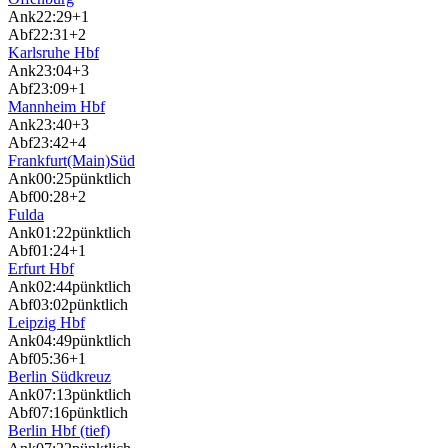
Ank
22:29
+1
Abf
22:31
+2
Karlsruhe Hbf
Ank
23:04
+3
Abf
23:09
+1
Mannheim Hbf
Ank
23:40
+3
Abf
23:42
+4
Frankfurt(Main)Süd
Ank
00:25
pünktlich
Abf
00:28
+2
Fulda
Ank
01:22
pünktlich
Abf
01:24
+1
Erfurt Hbf
Ank
02:44
pünktlich
Abf
03:02
pünktlich
Leipzig Hbf
Ank
04:49
pünktlich
Abf
05:36
+1
Berlin Südkreuz
Ank
07:13
pünktlich
Abf
07:16
pünktlich
Berlin Hbf (tief)