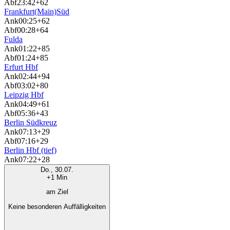
Abf
23:42
+62
Frankfurt(Main)Süd
Ank
00:25
+62
Abf
00:28
+64
Fulda
Ank
01:22
+85
Abf
01:24
+85
Erfurt Hbf
Ank
02:44
+94
Abf
03:02
+80
Leipzig Hbf
Ank
04:49
+61
Abf
05:36
+43
Berlin Südkreuz
Ank
07:13
+29
Abf
07:16
+29
Berlin Hbf (tief)
Ank
07:22
+28
Do., 30.07.
+1 Min
am Ziel
Keine besonderen Auffälligkeiten