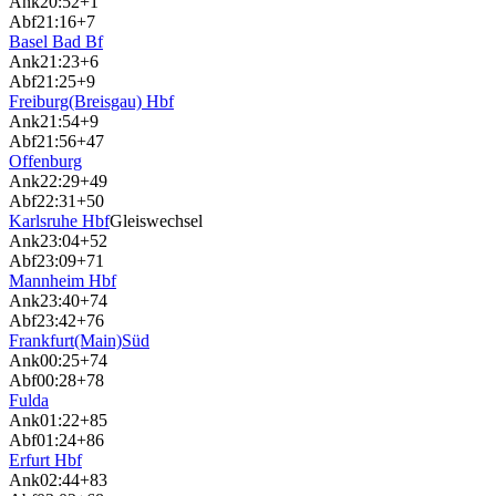
Ank
20:52
+1
Abf
21:16
+7
Basel Bad Bf
Ank
21:23
+6
Abf
21:25
+9
Freiburg(Breisgau) Hbf
Ank
21:54
+9
Abf
21:56
+47
Offenburg
Ank
22:29
+49
Abf
22:31
+50
Karlsruhe Hbf
Gleiswechsel
Ank
23:04
+52
Abf
23:09
+71
Mannheim Hbf
Ank
23:40
+74
Abf
23:42
+76
Frankfurt(Main)Süd
Ank
00:25
+74
Abf
00:28
+78
Fulda
Ank
01:22
+85
Abf
01:24
+86
Erfurt Hbf
Ank
02:44
+83