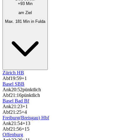
+93 Min
am Ziel
Max. 181 Min in Fulda
Zürich HB
Abf
19:59
+1
Basel SBB
Ank
20:52
pünktlich
Abf
21:16
pünktlich
Basel Bad Bf
Ank
21:23
+1
Abf
21:25
+4
Freiburg(Breisgau) Hbf
Ank
21:54
+13
Abf
21:56
+15
Offenburg