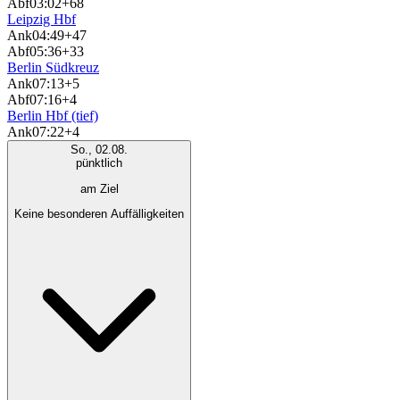
Abf
03:02
+68
Leipzig Hbf
Ank
04:49
+47
Abf
05:36
+33
Berlin Südkreuz
Ank
07:13
+5
Abf
07:16
+4
Berlin Hbf (tief)
Ank
07:22
+4
So., 02.08.
pünktlich
am Ziel
Keine besonderen Auffälligkeiten