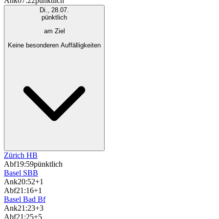
Ank
07:22
pünktlich
Di., 28.07.
pünktlich
am Ziel
Keine besonderen Auffälligkeiten
Zürich HB
Abf
19:59
pünktlich
Basel SBB
Ank
20:52
+1
Abf
21:16
+1
Basel Bad Bf
Ank
21:23
+3
Abf
21:25
+5