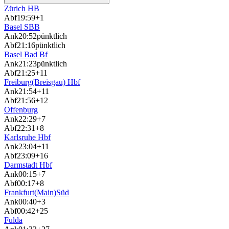
Zürich HB
Abf
19:59
+1
Basel SBB
Ank
20:52
pünktlich
Abf
21:16
pünktlich
Basel Bad Bf
Ank
21:23
pünktlich
Abf
21:25
+11
Freiburg(Breisgau) Hbf
Ank
21:54
+11
Abf
21:56
+12
Offenburg
Ank
22:29
+7
Abf
22:31
+8
Karlsruhe Hbf
Ank
23:04
+11
Abf
23:09
+16
Darmstadt Hbf
Ank
00:15
+7
Abf
00:17
+8
Frankfurt(Main)Süd
Ank
00:40
+3
Abf
00:42
+25
Fulda