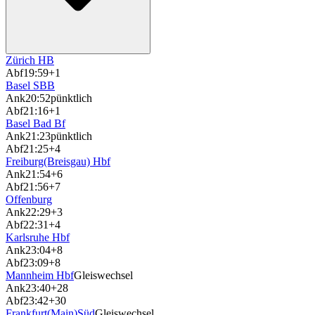
Zürich HB
Abf
19:59
+1
Basel SBB
Ank
20:52
pünktlich
Abf
21:16
+1
Basel Bad Bf
Ank
21:23
pünktlich
Abf
21:25
+4
Freiburg(Breisgau) Hbf
Ank
21:54
+6
Abf
21:56
+7
Offenburg
Ank
22:29
+3
Abf
22:31
+4
Karlsruhe Hbf
Ank
23:04
+8
Abf
23:09
+8
Mannheim Hbf
Gleiswechsel
Ank
23:40
+28
Abf
23:42
+30
Frankfurt(Main)Süd
Gleiswechsel