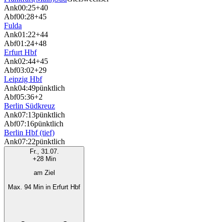
Ank
00:25
+40
Abf
00:28
+45
Fulda
Ank
01:22
+44
Abf
01:24
+48
Erfurt Hbf
Ank
02:44
+45
Abf
03:02
+29
Leipzig Hbf
Ank
04:49
pünktlich
Abf
05:36
+2
Berlin Südkreuz
Ank
07:13
pünktlich
Abf
07:16
pünktlich
Berlin Hbf (tief)
Ank
07:22
pünktlich
Fr., 31.07.
+28 Min
am Ziel
Max. 94 Min in Erfurt Hbf