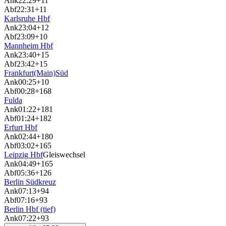
Ank
22:29
+11
Abf
22:31
+11
Karlsruhe Hbf
Ank
23:04
+12
Abf
23:09
+10
Mannheim Hbf
Ank
23:40
+15
Abf
23:42
+15
Frankfurt(Main)Süd
Ank
00:25
+10
Abf
00:28
+168
Fulda
Ank
01:22
+181
Abf
01:24
+182
Erfurt Hbf
Ank
02:44
+180
Abf
03:02
+165
Leipzig Hbf
Gleiswechsel
Ank
04:49
+165
Abf
05:36
+126
Berlin Südkreuz
Ank
07:13
+94
Abf
07:16
+93
Berlin Hbf (tief)
Ank
07:22
+93