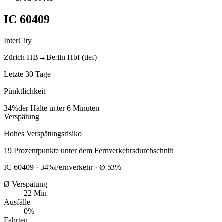
IC
60409
InterCity
Zürich HB
→
Berlin Hbf (tief)
Letzte 30 Tage
Pünktlichkeit
34%
der Halte unter 6 Minuten
Verspätung
Hohes Verspätungsrisiko
19
Prozentpunkte
unter
dem Fernverkehrsdurchschnitt
IC
60409
·
34
%
Fernverkehr · Ø
53
%
Ø Verspätung
22 Min
Ausfälle
0%
Fahrten