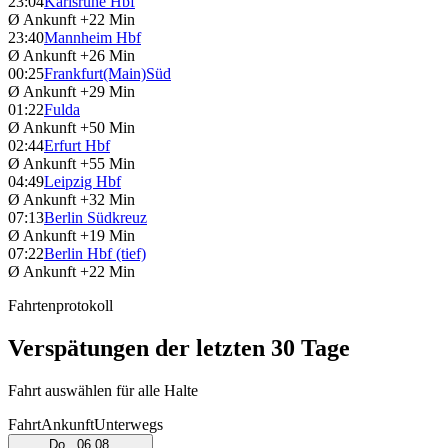
23:04
Karlsruhe Hbf
Ø Ankunft
+22 Min
23:40
Mannheim Hbf
Ø Ankunft
+26 Min
00:25
Frankfurt(Main)Süd
Ø Ankunft
+29 Min
01:22
Fulda
Ø Ankunft
+50 Min
02:44
Erfurt Hbf
Ø Ankunft
+55 Min
04:49
Leipzig Hbf
Ø Ankunft
+32 Min
07:13
Berlin Südkreuz
Ø Ankunft
+19 Min
07:22
Berlin Hbf (tief)
Ø Ankunft
+22 Min
Fahrtenprotokoll
Verspätungen der letzten 30 Tage
Fahrt auswählen für alle Halte
Fahrt
Ankunft
Unterwegs
Do., 06.08.