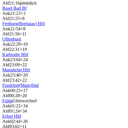
Abf
21:16
pünktlich
Basel Bad Bf
Ank
21:23
+3
Abf
21:25
+8
Freiburg(Breisgau) Hbf
Ank
21:54
+8
Abf
21:56
+11
Offenburg
Ank
22:29
+19
Abf
22:31
+19
Karlsruhe Hbf
Ank
23:04
+24
Abf
23:09
+22
Mannheim Hbf
Ank
23:40
+20
Abf
23:42
+22
Frankfurt(Main)Süd
Ank
00:25
+17
Abf
00:28
+20
Fulda
Gleiswechsel
Ank
01:22
+34
Abf
01:24
+34
Erfurt Hbf
Ank
02:44
+26
Abf
03:02
+11