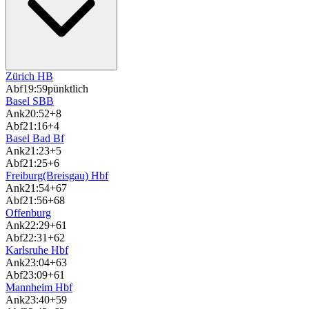
Zürich HB
Abf
19:59
pünktlich
Basel SBB
Ank
20:52
+8
Abf
21:16
+4
Basel Bad Bf
Ank
21:23
+5
Abf
21:25
+6
Freiburg(Breisgau) Hbf
Ank
21:54
+67
Abf
21:56
+68
Offenburg
Ank
22:29
+61
Abf
22:31
+62
Karlsruhe Hbf
Ank
23:04
+63
Abf
23:09
+61
Mannheim Hbf
Ank
23:40
+59