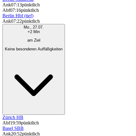
Ank
07:13
pünktlich
Abf
07:16
pünktlich
Berlin Hbf (tief)
Ank
07:22
pünktlich
Mo., 27.07.
+2 Min
am Ziel
Keine besonderen Auffälligkeiten
Zürich HB
Abf
19:59
pünktlich
Basel SBB
Ank
20:52
pünktlich