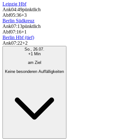
Leipzig Hbf
Ank
04:49
pünktlich
Abf
05:36
+3
Berlin Südkreuz
Ank
07:13
pünktlich
Abf
07:16
+1
Berlin Hbf (tief)
Ank
07:22
+2
So., 26.07.
+1 Min
am Ziel
Keine besonderen Auffälligkeiten