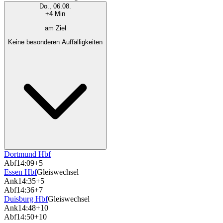
Do., 06.08.
+4 Min
am Ziel
Keine besonderen Auffälligkeiten
Dortmund Hbf
Abf
14:09
+5
Essen Hbf
Gleiswechsel
Ank
14:35
+5
Abf
14:36
+7
Duisburg Hbf
Gleiswechsel
Ank
14:48
+10
Abf
14:50
+10