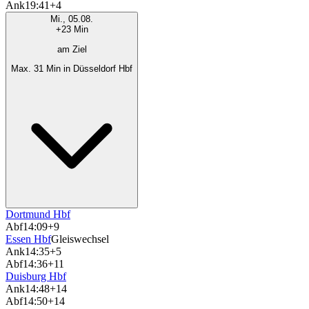
Ank
19:41
+4
Mi., 05.08.
+23 Min
am Ziel
Max. 31 Min in Düsseldorf Hbf
Dortmund Hbf
Abf
14:09
+9
Essen Hbf
Gleiswechsel
Ank
14:35
+5
Abf
14:36
+11
Duisburg Hbf
Ank
14:48
+14
Abf
14:50
+14