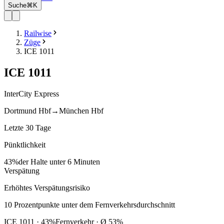
Suche
⌘K
Railwise
Züge
ICE 1011
ICE
1011
InterCity Express
Dortmund Hbf
→
München Hbf
Letzte 30 Tage
Pünktlichkeit
43%
der Halte unter 6 Minuten
Verspätung
Erhöhtes Verspätungsrisiko
10
Prozentpunkte
unter
dem Fernverkehrsdurchschnitt
ICE
1011
·
43
%
Fernverkehr · Ø
53
%