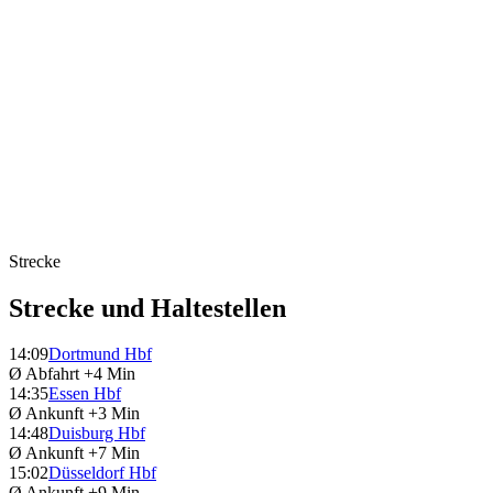
Strecke
Strecke und Haltestellen
14:09
Dortmund Hbf
Ø Abfahrt
+4 Min
14:35
Essen Hbf
Ø Ankunft
+3 Min
14:48
Duisburg Hbf
Ø Ankunft
+7 Min
15:02
Düsseldorf Hbf
Ø Ankunft
+9 Min