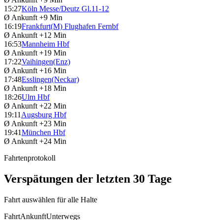
15:27
Köln Messe/Deutz Gl.11-12
Ø Ankunft
+9 Min
16:19
Frankfurt(M) Flughafen Fernbf
Ø Ankunft
+12 Min
16:53
Mannheim Hbf
Ø Ankunft
+19 Min
17:22
Vaihingen(Enz)
Ø Ankunft
+16 Min
17:48
Esslingen(Neckar)
Ø Ankunft
+18 Min
18:26
Ulm Hbf
Ø Ankunft
+22 Min
19:11
Augsburg Hbf
Ø Ankunft
+23 Min
19:41
München Hbf
Ø Ankunft
+24 Min
Fahrtenprotokoll
Verspätungen der letzten 30 Tage
Fahrt auswählen für alle Halte
Fahrt
Ankunft
Unterwegs