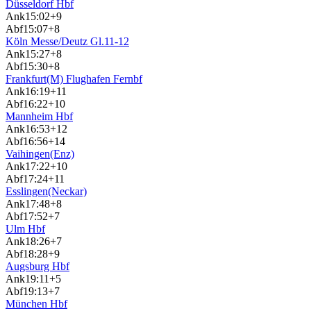
Düsseldorf Hbf
Ank
15:02
+9
Abf
15:07
+8
Köln Messe/Deutz Gl.11-12
Ank
15:27
+8
Abf
15:30
+8
Frankfurt(M) Flughafen Fernbf
Ank
16:19
+11
Abf
16:22
+10
Mannheim Hbf
Ank
16:53
+12
Abf
16:56
+14
Vaihingen(Enz)
Ank
17:22
+10
Abf
17:24
+11
Esslingen(Neckar)
Ank
17:48
+8
Abf
17:52
+7
Ulm Hbf
Ank
18:26
+7
Abf
18:28
+9
Augsburg Hbf
Ank
19:11
+5
Abf
19:13
+7
München Hbf