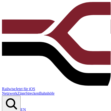
Railwise
Jetzt für iOS
Netzwerk
Züge
Strecken
Bahnhöfe
EN