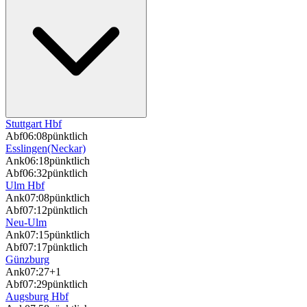
Stuttgart Hbf
Abf
06:08
pünktlich
Esslingen(Neckar)
Ank
06:18
pünktlich
Abf
06:32
pünktlich
Ulm Hbf
Ank
07:08
pünktlich
Abf
07:12
pünktlich
Neu-Ulm
Ank
07:15
pünktlich
Abf
07:17
pünktlich
Günzburg
Ank
07:27
+1
Abf
07:29
pünktlich
Augsburg Hbf