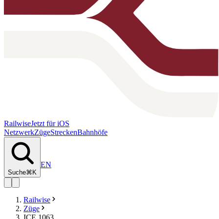
Railwise
Jetzt für iOS
Netzwerk
Züge
Strecken
Bahnhöfe
EN
Suche
⌘K
Railwise
Züge
ICE 1063