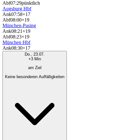
Abf
07:29
pünktlich
Augsburg Hbf
Ank
07:58
+17
Abf
08:00
+19
München-Pasing
Ank
08:21
+19
Abf
08:23
+19
München Hbf
Ank
08:30
+17
Do., 23.07.
+3 Min
am Ziel
Keine besonderen Auffälligkeiten