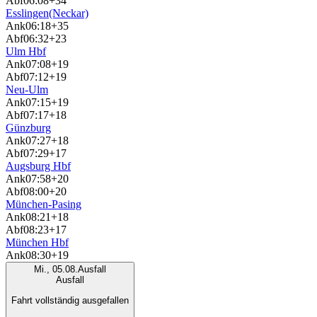
Abf
06:08
+34
Esslingen(Neckar)
Ank
06:18
+35
Abf
06:32
+23
Ulm Hbf
Ank
07:08
+19
Abf
07:12
+19
Neu-Ulm
Ank
07:15
+19
Abf
07:17
+18
Günzburg
Ank
07:27
+18
Abf
07:29
+17
Augsburg Hbf
Ank
07:58
+20
Abf
08:00
+20
München-Pasing
Ank
08:21
+18
Abf
08:23
+17
München Hbf
Ank
08:30
+19
Mi., 05.08.
Ausfall
Ausfall
Fahrt vollständig ausgefallen