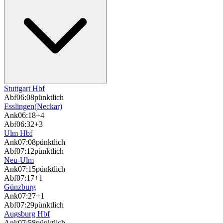
Stuttgart Hbf
Abf
06:08
pünktlich
Esslingen(Neckar)
Ank
06:18
+4
Abf
06:32
+3
Ulm Hbf
Ank
07:08
pünktlich
Abf
07:12
pünktlich
Neu-Ulm
Ank
07:15
pünktlich
Abf
07:17
+1
Günzburg
Ank
07:27
+1
Abf
07:29
pünktlich
Augsburg Hbf
Ank
07:58
pünktlich