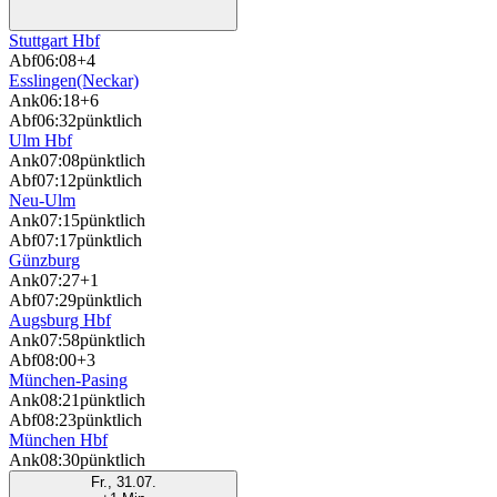
Stuttgart Hbf
Abf
06:08
+4
Esslingen(Neckar)
Ank
06:18
+6
Abf
06:32
pünktlich
Ulm Hbf
Ank
07:08
pünktlich
Abf
07:12
pünktlich
Neu-Ulm
Ank
07:15
pünktlich
Abf
07:17
pünktlich
Günzburg
Ank
07:27
+1
Abf
07:29
pünktlich
Augsburg Hbf
Ank
07:58
pünktlich
Abf
08:00
+3
München-Pasing
Ank
08:21
pünktlich
Abf
08:23
pünktlich
München Hbf
Ank
08:30
pünktlich
Fr., 31.07.