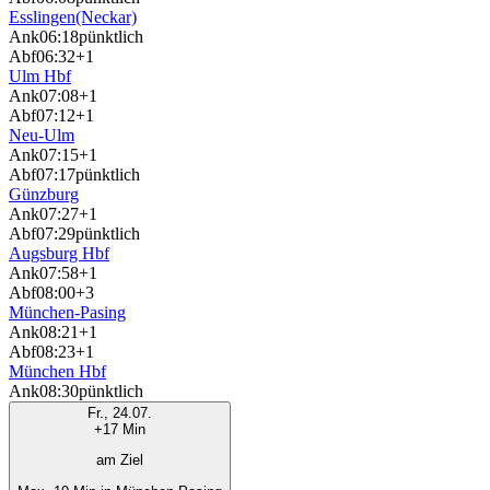
Esslingen(Neckar)
Ank
06:18
pünktlich
Abf
06:32
+1
Ulm Hbf
Ank
07:08
+1
Abf
07:12
+1
Neu-Ulm
Ank
07:15
+1
Abf
07:17
pünktlich
Günzburg
Ank
07:27
+1
Abf
07:29
pünktlich
Augsburg Hbf
Ank
07:58
+1
Abf
08:00
+3
München-Pasing
Ank
08:21
+1
Abf
08:23
+1
München Hbf
Ank
08:30
pünktlich
Fr., 24.07.
+17 Min
am Ziel