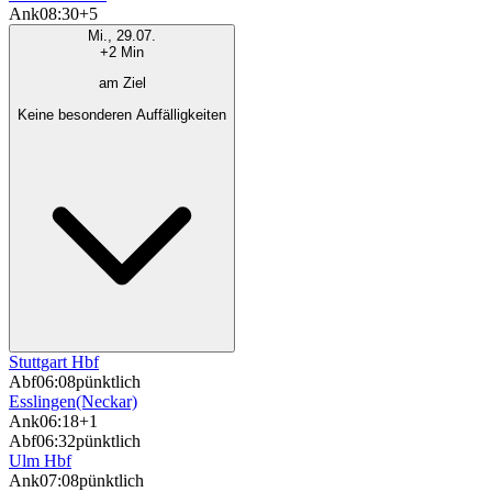
Ank
08:30
+5
Mi., 29.07.
+2 Min
am Ziel
Keine besonderen Auffälligkeiten
Stuttgart Hbf
Abf
06:08
pünktlich
Esslingen(Neckar)
Ank
06:18
+1
Abf
06:32
pünktlich
Ulm Hbf
Ank
07:08
pünktlich