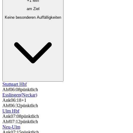
+1 Min
am Ziel
Keine besonderen Auffälligkeiten
Stuttgart Hbf
Abf
06:08
pünktlich
Esslingen(Neckar)
Ank
06:18
+1
Abf
06:32
pünktlich
Ulm Hbf
Ank
07:08
pünktlich
Abf
07:12
pünktlich
Neu-Ulm
Ank
07:15
pünktlich