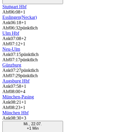
Stuttgart Hbf
Abf
06:08
+1
Esslingen(Neckar)
Ank
06:18
+1
Abf
06:32
pünktlich
Ulm Hbf
Ank
07:08
+2
Abf
07:12
+1
Neu-Ulm
Ank
07:15
pünktlich
Abf
07:17
pünktlich
Günzburg
Ank
07:27
pünktlich
Abf
07:29
pünktlich
Augsburg Hbf
Ank
07:58
+1
Abf
08:00
+4
München-Pasing
Ank
08:21
+1
Abf
08:23
+1
München Hbf
Ank
08:30
+3
Mi., 22.07.
+1 Min