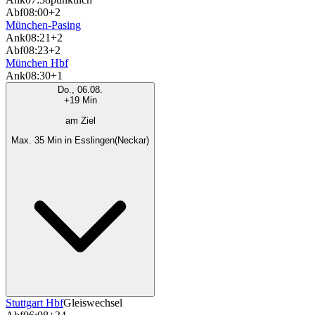
Abf
08:00
+2
München-Pasing
Ank
08:21
+2
Abf
08:23
+2
München Hbf
Ank
08:30
+1
Do., 06.08.
+19 Min
am Ziel
Max. 35 Min in Esslingen(Neckar)
Stuttgart Hbf
Gleiswechsel