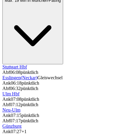
Max. 19 Min in München-Pasing
Stuttgart Hbf
Abf
06:08
pünktlich
Esslingen(Neckar)
Gleiswechsel
Ank
06:18
pünktlich
Abf
06:32
pünktlich
Ulm Hbf
Ank
07:08
pünktlich
Abf
07:12
pünktlich
Neu-Ulm
Ank
07:15
pünktlich
Abf
07:17
pünktlich
Günzburg
Ank
07:27
+1