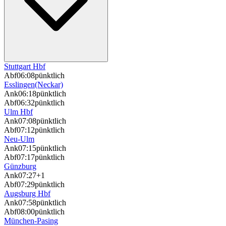
Stuttgart Hbf
Abf
06:08
pünktlich
Esslingen(Neckar)
Ank
06:18
pünktlich
Abf
06:32
pünktlich
Ulm Hbf
Ank
07:08
pünktlich
Abf
07:12
pünktlich
Neu-Ulm
Ank
07:15
pünktlich
Abf
07:17
pünktlich
Günzburg
Ank
07:27
+1
Abf
07:29
pünktlich
Augsburg Hbf
Ank
07:58
pünktlich
Abf
08:00
pünktlich
München-Pasing