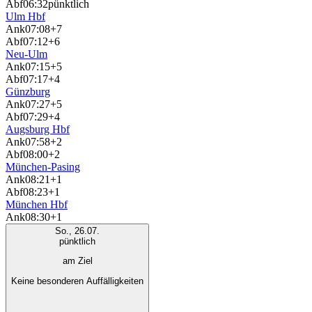
Abf
06:32
pünktlich
Ulm Hbf
Ank
07:08
+7
Abf
07:12
+6
Neu-Ulm
Ank
07:15
+5
Abf
07:17
+4
Günzburg
Ank
07:27
+5
Abf
07:29
+4
Augsburg Hbf
Ank
07:58
+2
Abf
08:00
+2
München-Pasing
Ank
08:21
+1
Abf
08:23
+1
München Hbf
Ank
08:30
+1
So., 26.07.
pünktlich
am Ziel
Keine besonderen Auffälligkeiten