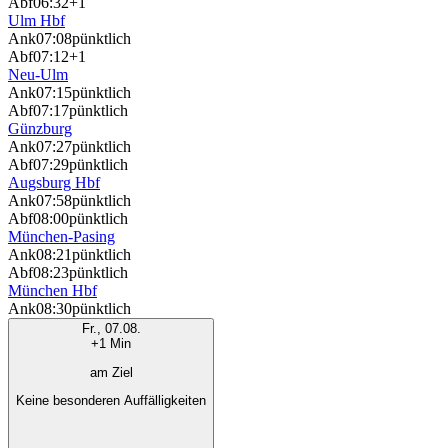
Abf
06:32
+1
Ulm Hbf
Ank
07:08
pünktlich
Abf
07:12
+1
Neu-Ulm
Ank
07:15
pünktlich
Abf
07:17
pünktlich
Günzburg
Ank
07:27
pünktlich
Abf
07:29
pünktlich
Augsburg Hbf
Ank
07:58
pünktlich
Abf
08:00
pünktlich
München-Pasing
Ank
08:21
pünktlich
Abf
08:23
pünktlich
München Hbf
Ank
08:30
pünktlich
Fr., 07.08.
+1 Min
am Ziel
Keine besonderen Auffälligkeiten