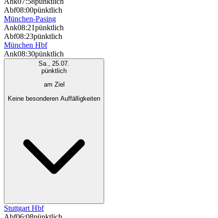
Ank
07:58
pünktlich
Abf
08:00
pünktlich
München-Pasing
Ank
08:21
pünktlich
Abf
08:23
pünktlich
München Hbf
Ank
08:30
pünktlich
Sa., 25.07.
pünktlich
am Ziel
Keine besonderen Auffälligkeiten
Stuttgart Hbf
Abf
06:08
pünktlich