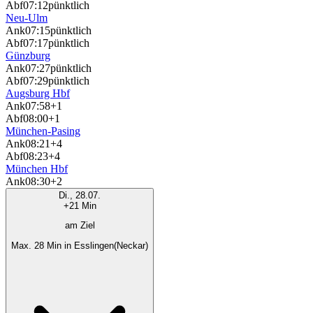
Abf
07:12
pünktlich
Neu-Ulm
Ank
07:15
pünktlich
Abf
07:17
pünktlich
Günzburg
Ank
07:27
pünktlich
Abf
07:29
pünktlich
Augsburg Hbf
Ank
07:58
+1
Abf
08:00
+1
München-Pasing
Ank
08:21
+4
Abf
08:23
+4
München Hbf
Ank
08:30
+2
Di., 28.07.
+21 Min
am Ziel
Max. 28 Min in Esslingen(Neckar)