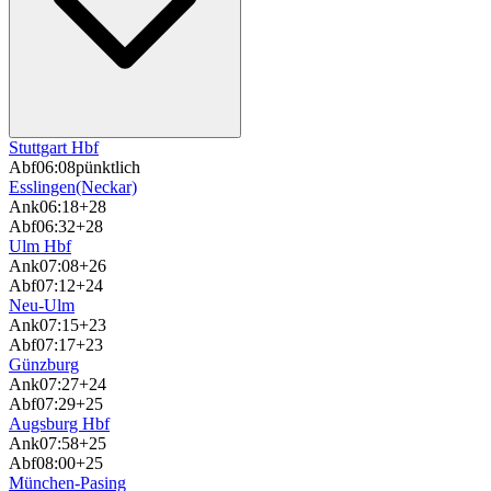
Stuttgart Hbf
Abf
06:08
pünktlich
Esslingen(Neckar)
Ank
06:18
+28
Abf
06:32
+28
Ulm Hbf
Ank
07:08
+26
Abf
07:12
+24
Neu-Ulm
Ank
07:15
+23
Abf
07:17
+23
Günzburg
Ank
07:27
+24
Abf
07:29
+25
Augsburg Hbf
Ank
07:58
+25
Abf
08:00
+25
München-Pasing