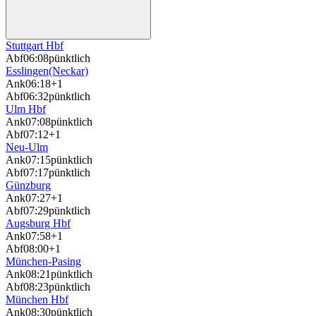
Stuttgart Hbf
Abf
06:08
pünktlich
Esslingen(Neckar)
Ank
06:18
+1
Abf
06:32
pünktlich
Ulm Hbf
Ank
07:08
pünktlich
Abf
07:12
+1
Neu-Ulm
Ank
07:15
pünktlich
Abf
07:17
pünktlich
Günzburg
Ank
07:27
+1
Abf
07:29
pünktlich
Augsburg Hbf
Ank
07:58
+1
Abf
08:00
+1
München-Pasing
Ank
08:21
pünktlich
Abf
08:23
pünktlich
München Hbf
Ank
08:30
pünktlich