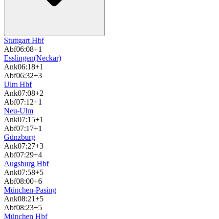
Stuttgart Hbf
Abf
06:08
+1
Esslingen(Neckar)
Ank
06:18
+1
Abf
06:32
+3
Ulm Hbf
Ank
07:08
+2
Abf
07:12
+1
Neu-Ulm
Ank
07:15
+1
Abf
07:17
+1
Günzburg
Ank
07:27
+3
Abf
07:29
+4
Augsburg Hbf
Ank
07:58
+5
Abf
08:00
+6
München-Pasing
Ank
08:21
+5
Abf
08:23
+5
München Hbf