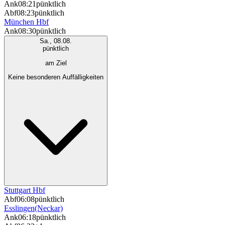
Ank
08:21
pünktlich
Abf
08:23
pünktlich
München Hbf
Ank
08:30
pünktlich
Sa., 08.08.
pünktlich
am Ziel
Keine besonderen Auffälligkeiten
Stuttgart Hbf
Abf
06:08
pünktlich
Esslingen(Neckar)
Ank
06:18
pünktlich