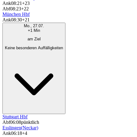
Ank
08:21
+23
Abf
08:23
+22
München Hbf
Ank
08:30
+21
Mo., 27.07.
+1 Min
am Ziel
Keine besonderen Auffälligkeiten
Stuttgart Hbf
Abf
06:08
pünktlich
Esslingen(Neckar)
Ank
06:18
+4