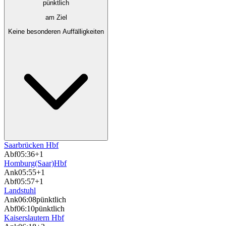
pünktlich
am Ziel
Keine besonderen Auffälligkeiten
Saarbrücken Hbf
Abf
05:36
+1
Homburg(Saar)Hbf
Ank
05:55
+1
Abf
05:57
+1
Landstuhl
Ank
06:08
pünktlich
Abf
06:10
pünktlich
Kaiserslautern Hbf