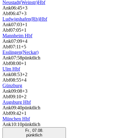
Neustadt(Weinstr)Hbf
Ank
06:45
+3
Abf
06:47
+3
Ludwigshafen(Rh)Hbf
Ank
07:03
+1
Abf
07:05
+1
Mannheim Hbf
Ank
07:09
+4
Abf
07:11
+5
Esslingen(Neckar)
Ank
07:58
pünktlich
Abf
08:00
+1
Ulm Hbf
Ank
08:53
+2
Abf
08:55
+4
Günzburg
Ank
09:08
+3
Abf
09:10
+2
Augsburg Hbf
Ank
09:40
pünktlich
Abf
09:42
+1
München Hbf
Ank
10:10
pünktlich
Fr., 07.08.
pünktlich