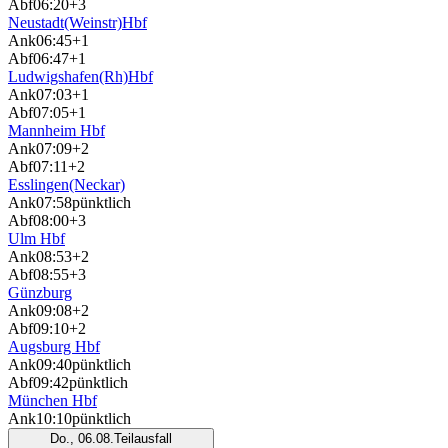
Abf
06:20
+3
Neustadt(Weinstr)Hbf
Ank
06:45
+1
Abf
06:47
+1
Ludwigshafen(Rh)Hbf
Ank
07:03
+1
Abf
07:05
+1
Mannheim Hbf
Ank
07:09
+2
Abf
07:11
+2
Esslingen(Neckar)
Ank
07:58
pünktlich
Abf
08:00
+3
Ulm Hbf
Ank
08:53
+2
Abf
08:55
+3
Günzburg
Ank
09:08
+2
Abf
09:10
+2
Augsburg Hbf
Ank
09:40
pünktlich
Abf
09:42
pünktlich
München Hbf
Ank
10:10
pünktlich
Do., 06.08.
Teilausfall