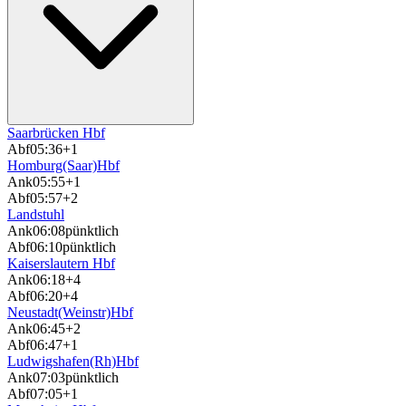
Saarbrücken Hbf
Abf
05:36
+1
Homburg(Saar)Hbf
Ank
05:55
+1
Abf
05:57
+2
Landstuhl
Ank
06:08
pünktlich
Abf
06:10
pünktlich
Kaiserslautern Hbf
Ank
06:18
+4
Abf
06:20
+4
Neustadt(Weinstr)Hbf
Ank
06:45
+2
Abf
06:47
+1
Ludwigshafen(Rh)Hbf
Ank
07:03
pünktlich
Abf
07:05
+1