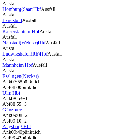
Ausfall
Homburg(Saar)Hbf
Ausfall
Ausfall
Landstuhl
Ausfall
Ausfall
Kaiserslautern Hbf
Ausfall
Ausfall
Neustadt(Weinstr)Hbf
Ausfall
Ausfall
Ludwigshafen(Rh)Hbf
Ausfall
Ausfall
Mannheim Hbf
Ausfall
Ausfall
Esslingen(Neckar)
Ank
07:58
pünktlich
Abf
08:00
pünktlich
Ulm Hbf
Ank
08:53
+1
Abf
08:55
+3
Günzburg
Ank
09:08
+2
Abf
09:10
+2
Augsburg Hbf
Ank
09:40
pünktlich
Abf
09:42
pünktlich