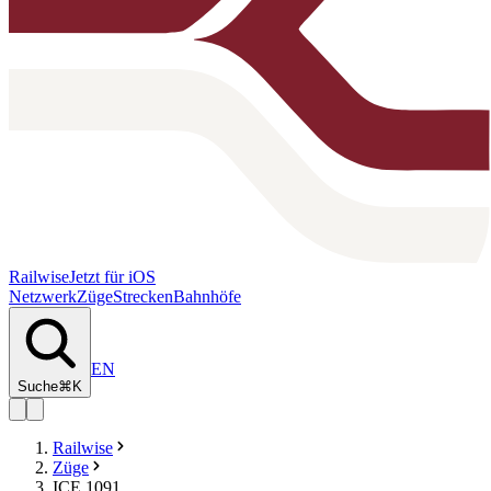
Railwise
Jetzt für iOS
Netzwerk
Züge
Strecken
Bahnhöfe
EN
Suche
⌘K
Railwise
Züge
ICE 1091