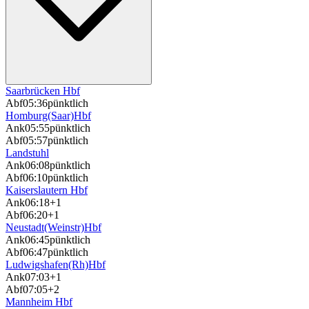
Saarbrücken Hbf
Abf
05:36
pünktlich
Homburg(Saar)Hbf
Ank
05:55
pünktlich
Abf
05:57
pünktlich
Landstuhl
Ank
06:08
pünktlich
Abf
06:10
pünktlich
Kaiserslautern Hbf
Ank
06:18
+1
Abf
06:20
+1
Neustadt(Weinstr)Hbf
Ank
06:45
pünktlich
Abf
06:47
pünktlich
Ludwigshafen(Rh)Hbf
Ank
07:03
+1
Abf
07:05
+2
Mannheim Hbf