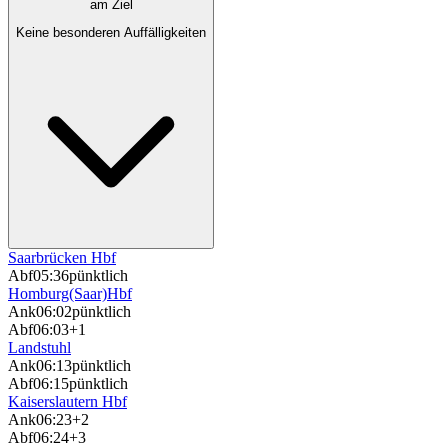
am Ziel
Keine besonderen Auffälligkeiten
Saarbrücken Hbf
Abf
05:36
pünktlich
Homburg(Saar)Hbf
Ank
06:02
pünktlich
Abf
06:03
+1
Landstuhl
Ank
06:13
pünktlich
Abf
06:15
pünktlich
Kaiserslautern Hbf
Ank
06:23
+2
Abf
06:24
+3