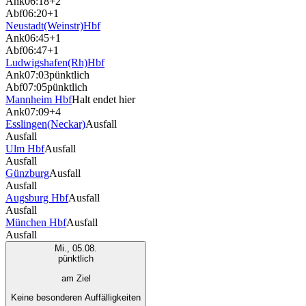
Ank
06:18
+2
Abf
06:20
+1
Neustadt(Weinstr)Hbf
Ank
06:45
+1
Abf
06:47
+1
Ludwigshafen(Rh)Hbf
Ank
07:03
pünktlich
Abf
07:05
pünktlich
Mannheim Hbf
Halt endet hier
Ank
07:09
+4
Esslingen(Neckar)
Ausfall
Ausfall
Ulm Hbf
Ausfall
Ausfall
Günzburg
Ausfall
Ausfall
Augsburg Hbf
Ausfall
Ausfall
München Hbf
Ausfall
Ausfall
Mi., 05.08.
pünktlich
am Ziel
Keine besonderen Auffälligkeiten