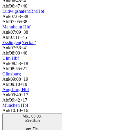
Ank
06:45
+41
Abf
06:47
+40
Ludwigshafen(Rh)Hbf
Ank
07:03
+38
Abf
07:05
+38
Mannheim Hbf
Ank
07:09
+38
Abf
07:11
+45
Esslingen(Neckar)
Ank
07:58
+41
Abf
08:00
+40
Ulm Hbf
Ank
08:53
+18
Abf
08:55
+21
Günzburg
Ank
09:08
+19
Abf
09:10
+19
Augsburg Hbf
Ank
09:40
+17
Abf
09:42
+17
München Hbf
Ank
10:10
+16
Mo., 03.08.
pünktlich
am Ziel