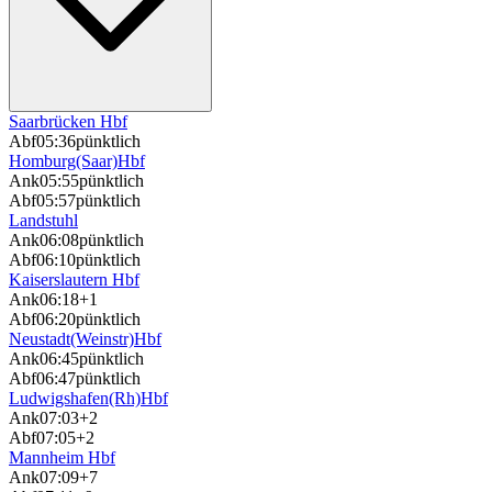
Saarbrücken Hbf
Abf
05:36
pünktlich
Homburg(Saar)Hbf
Ank
05:55
pünktlich
Abf
05:57
pünktlich
Landstuhl
Ank
06:08
pünktlich
Abf
06:10
pünktlich
Kaiserslautern Hbf
Ank
06:18
+1
Abf
06:20
pünktlich
Neustadt(Weinstr)Hbf
Ank
06:45
pünktlich
Abf
06:47
pünktlich
Ludwigshafen(Rh)Hbf
Ank
07:03
+2
Abf
07:05
+2
Mannheim Hbf
Ank
07:09
+7