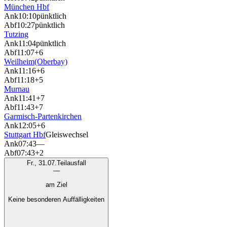
München Hbf
Ank
10:10
pünktlich
Abf
10:27
pünktlich
Tutzing
Ank
11:04
pünktlich
Abf
11:07
+6
Weilheim(Oberbay)
Ank
11:16
+6
Abf
11:18
+5
Murnau
Ank
11:41
+7
Abf
11:43
+7
Garmisch-Partenkirchen
Ank
12:05
+6
Stuttgart Hbf
Gleiswechsel
Ank
07:43
—
Abf
07:43
+2
Fr., 31.07.
Teilausfall
—
am Ziel
Keine besonderen Auffälligkeiten