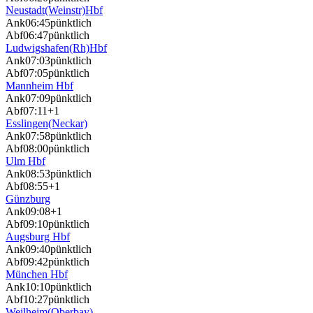
Neustadt(Weinstr)Hbf
Ank
06:45
pünktlich
Abf
06:47
pünktlich
Ludwigshafen(Rh)Hbf
Ank
07:03
pünktlich
Abf
07:05
pünktlich
Mannheim Hbf
Ank
07:09
pünktlich
Abf
07:11
+1
Esslingen(Neckar)
Ank
07:58
pünktlich
Abf
08:00
pünktlich
Ulm Hbf
Ank
08:53
pünktlich
Abf
08:55
+1
Günzburg
Ank
09:08
+1
Abf
09:10
pünktlich
Augsburg Hbf
Ank
09:40
pünktlich
Abf
09:42
pünktlich
München Hbf
Ank
10:10
pünktlich
Abf
10:27
pünktlich
Weilheim(Oberbay)