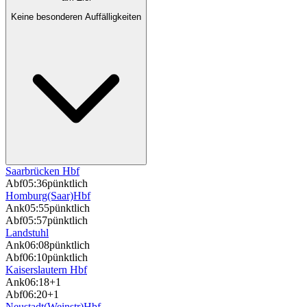
Keine besonderen Auffälligkeiten
Saarbrücken Hbf
Abf
05:36
pünktlich
Homburg(Saar)Hbf
Ank
05:55
pünktlich
Abf
05:57
pünktlich
Landstuhl
Ank
06:08
pünktlich
Abf
06:10
pünktlich
Kaiserslautern Hbf
Ank
06:18
+1
Abf
06:20
+1
Neustadt(Weinstr)Hbf