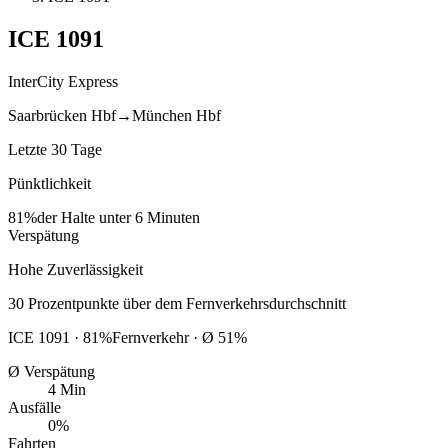
ICE
1091
InterCity Express
Saarbrücken Hbf
→
München Hbf
Letzte 30 Tage
Pünktlichkeit
81%
der Halte unter 6 Minuten
Verspätung
Hohe Zuverlässigkeit
30
Prozentpunkte
über
dem Fernverkehrsdurchschnitt
ICE
1091
·
81
%
Fernverkehr · Ø
51
%
Ø Verspätung
4 Min
Ausfälle
0%
Fahrten