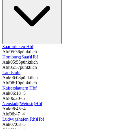
Saarbrücken Hbf
Abf
05:36
pünktlich
Homburg(Saar)Hbf
Ank
05:55
pünktlich
Abf
05:57
pünktlich
Landstuhl
Ank
06:08
pünktlich
Abf
06:10
pünktlich
Kaiserslautern Hbf
Ank
06:18
+5
Abf
06:20
+5
Neustadt(Weinstr)Hbf
Ank
06:45
+4
Abf
06:47
+4
Ludwigshafen(Rh)Hbf
Ank
07:03
+5