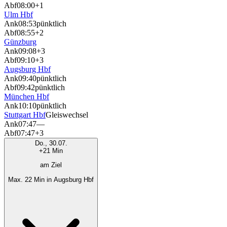
Abf
08:00
+1
Ulm Hbf
Ank
08:53
pünktlich
Abf
08:55
+2
Günzburg
Ank
09:08
+3
Abf
09:10
+3
Augsburg Hbf
Ank
09:40
pünktlich
Abf
09:42
pünktlich
München Hbf
Ank
10:10
pünktlich
Stuttgart Hbf
Gleiswechsel
Ank
07:47
—
Abf
07:47
+3
Do., 30.07.
+21 Min
am Ziel
Max. 22 Min in Augsburg Hbf