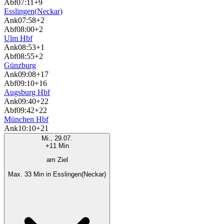
Abf
07:11
+9
Esslingen(Neckar)
Ank
07:58
+2
Abf
08:00
+2
Ulm Hbf
Ank
08:53
+1
Abf
08:55
+2
Günzburg
Ank
09:08
+17
Abf
09:10
+16
Augsburg Hbf
Ank
09:40
+22
Abf
09:42
+22
München Hbf
Ank
10:10
+21
Mi., 29.07.
+11 Min
am Ziel
Max. 33 Min in Esslingen(Neckar)