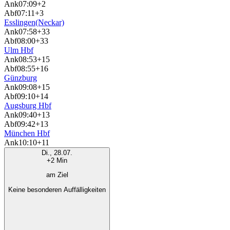
Ank
07:09
+2
Abf
07:11
+3
Esslingen(Neckar)
Ank
07:58
+33
Abf
08:00
+33
Ulm Hbf
Ank
08:53
+15
Abf
08:55
+16
Günzburg
Ank
09:08
+15
Abf
09:10
+14
Augsburg Hbf
Ank
09:40
+13
Abf
09:42
+13
München Hbf
Ank
10:10
+11
Di., 28.07.
+2 Min
am Ziel
Keine besonderen Auffälligkeiten