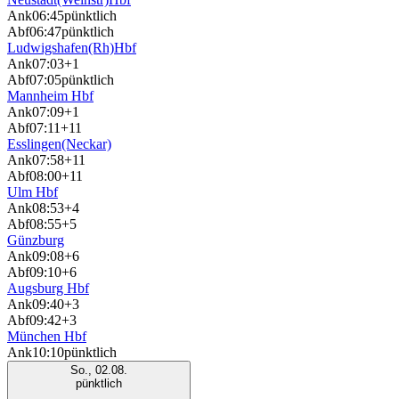
Ank
06:45
pünktlich
Abf
06:47
pünktlich
Ludwigshafen(Rh)Hbf
Ank
07:03
+1
Abf
07:05
pünktlich
Mannheim Hbf
Ank
07:09
+1
Abf
07:11
+11
Esslingen(Neckar)
Ank
07:58
+11
Abf
08:00
+11
Ulm Hbf
Ank
08:53
+4
Abf
08:55
+5
Günzburg
Ank
09:08
+6
Abf
09:10
+6
Augsburg Hbf
Ank
09:40
+3
Abf
09:42
+3
München Hbf
Ank
10:10
pünktlich
So., 02.08.
pünktlich