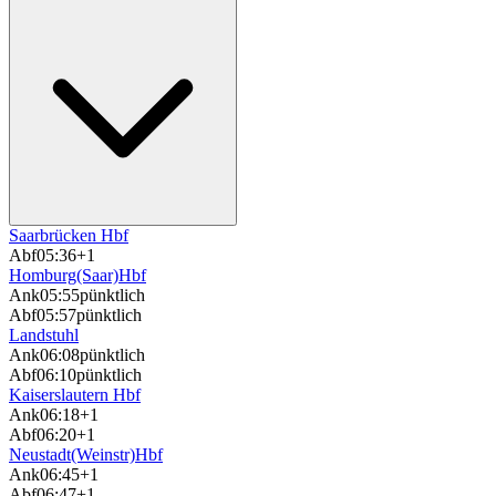
Saarbrücken Hbf
Abf
05:36
+1
Homburg(Saar)Hbf
Ank
05:55
pünktlich
Abf
05:57
pünktlich
Landstuhl
Ank
06:08
pünktlich
Abf
06:10
pünktlich
Kaiserslautern Hbf
Ank
06:18
+1
Abf
06:20
+1
Neustadt(Weinstr)Hbf
Ank
06:45
+1
Abf
06:47
+1