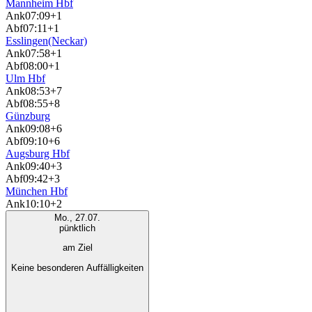
Mannheim Hbf
Ank
07:09
+1
Abf
07:11
+1
Esslingen(Neckar)
Ank
07:58
+1
Abf
08:00
+1
Ulm Hbf
Ank
08:53
+7
Abf
08:55
+8
Günzburg
Ank
09:08
+6
Abf
09:10
+6
Augsburg Hbf
Ank
09:40
+3
Abf
09:42
+3
München Hbf
Ank
10:10
+2
Mo., 27.07.
pünktlich
am Ziel
Keine besonderen Auffälligkeiten