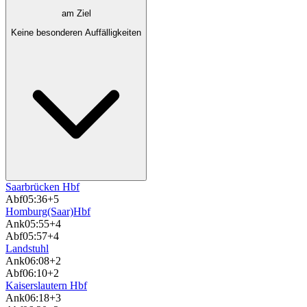
am Ziel
Keine besonderen Auffälligkeiten
Saarbrücken Hbf
Abf
05:36
+5
Homburg(Saar)Hbf
Ank
05:55
+4
Abf
05:57
+4
Landstuhl
Ank
06:08
+2
Abf
06:10
+2
Kaiserslautern Hbf
Ank
06:18
+3