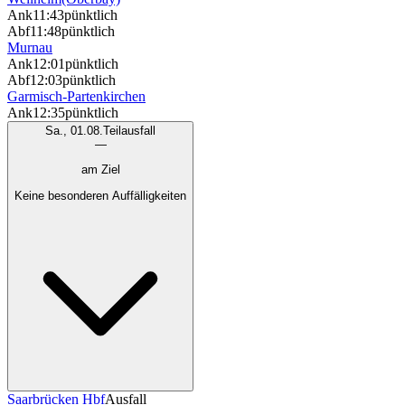
Ank
11:43
pünktlich
Abf
11:48
pünktlich
Murnau
Ank
12:01
pünktlich
Abf
12:03
pünktlich
Garmisch-Partenkirchen
Ank
12:35
pünktlich
Sa., 01.08.
Teilausfall
—
am Ziel
Keine besonderen Auffälligkeiten
Saarbrücken Hbf
Ausfall