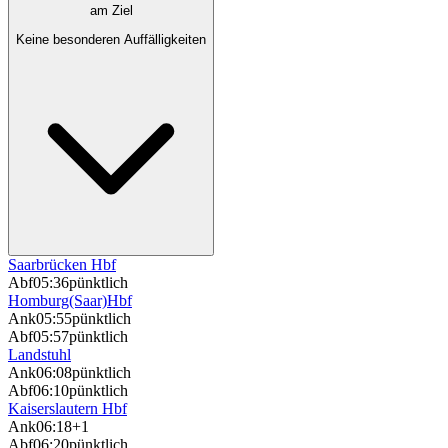
am Ziel
Keine besonderen Auffälligkeiten
Saarbrücken Hbf
Abf
05:36
pünktlich
Homburg(Saar)Hbf
Ank
05:55
pünktlich
Abf
05:57
pünktlich
Landstuhl
Ank
06:08
pünktlich
Abf
06:10
pünktlich
Kaiserslautern Hbf
Ank
06:18
+1
Abf
06:20
pünktlich