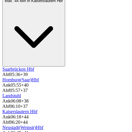
Max. 44 Min in Kaiserslautern Hbf
Saarbrücken Hbf
Abf
05:36
+39
Homburg(Saar)Hbf
Ank
05:55
+40
Abf
05:57
+37
Landstuhl
Ank
06:08
+38
Abf
06:10
+37
Kaiserslautern Hbf
Ank
06:18
+44
Abf
06:20
+44
Neustadt(Weinstr)Hbf