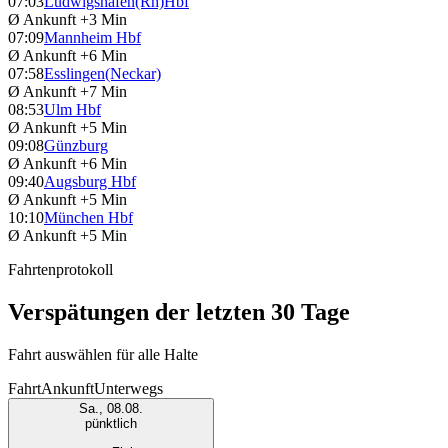
07:03
Ludwigshafen(Rh)Hbf
Ø Ankunft
+3 Min
07:09
Mannheim Hbf
Ø Ankunft
+6 Min
07:58
Esslingen(Neckar)
Ø Ankunft
+7 Min
08:53
Ulm Hbf
Ø Ankunft
+5 Min
09:08
Günzburg
Ø Ankunft
+6 Min
09:40
Augsburg Hbf
Ø Ankunft
+5 Min
10:10
München Hbf
Ø Ankunft
+5 Min
Fahrtenprotokoll
Verspätungen der letzten 30 Tage
Fahrt auswählen für alle Halte
Fahrt
Ankunft
Unterwegs
Sa., 08.08.
pünktlich