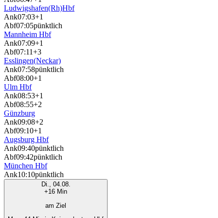
Ludwigshafen(Rh)Hbf
Ank
07:03
+1
Abf
07:05
pünktlich
Mannheim Hbf
Ank
07:09
+1
Abf
07:11
+3
Esslingen(Neckar)
Ank
07:58
pünktlich
Abf
08:00
+1
Ulm Hbf
Ank
08:53
+1
Abf
08:55
+2
Günzburg
Ank
09:08
+2
Abf
09:10
+1
Augsburg Hbf
Ank
09:40
pünktlich
Abf
09:42
pünktlich
München Hbf
Ank
10:10
pünktlich
Di., 04.08.
+16 Min
am Ziel