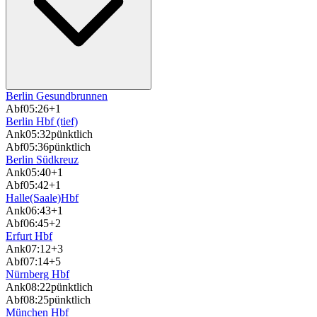
Berlin Gesundbrunnen
Abf
05:26
+1
Berlin Hbf (tief)
Ank
05:32
pünktlich
Abf
05:36
pünktlich
Berlin Südkreuz
Ank
05:40
+1
Abf
05:42
+1
Halle(Saale)Hbf
Ank
06:43
+1
Abf
06:45
+2
Erfurt Hbf
Ank
07:12
+3
Abf
07:14
+5
Nürnberg Hbf
Ank
08:22
pünktlich
Abf
08:25
pünktlich
München Hbf