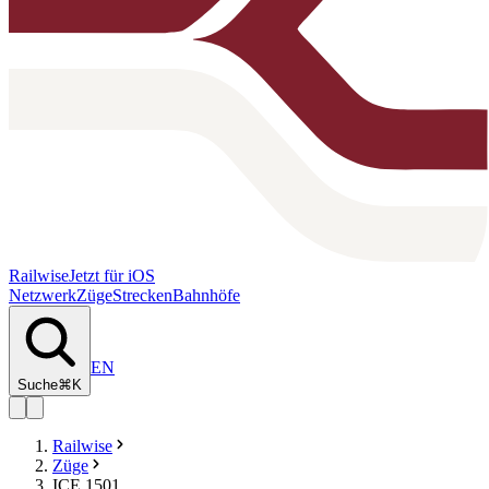
Railwise
Jetzt für iOS
Netzwerk
Züge
Strecken
Bahnhöfe
EN
Suche
⌘K
Railwise
Züge
ICE 1501