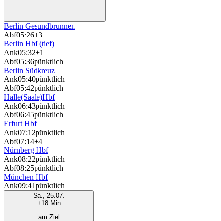
Berlin Gesundbrunnen
Abf
05:26
+3
Berlin Hbf (tief)
Ank
05:32
+1
Abf
05:36
pünktlich
Berlin Südkreuz
Ank
05:40
pünktlich
Abf
05:42
pünktlich
Halle(Saale)Hbf
Ank
06:43
pünktlich
Abf
06:45
pünktlich
Erfurt Hbf
Ank
07:12
pünktlich
Abf
07:14
+4
Nürnberg Hbf
Ank
08:22
pünktlich
Abf
08:25
pünktlich
München Hbf
Ank
09:41
pünktlich
Sa., 25.07.
+18 Min
am Ziel