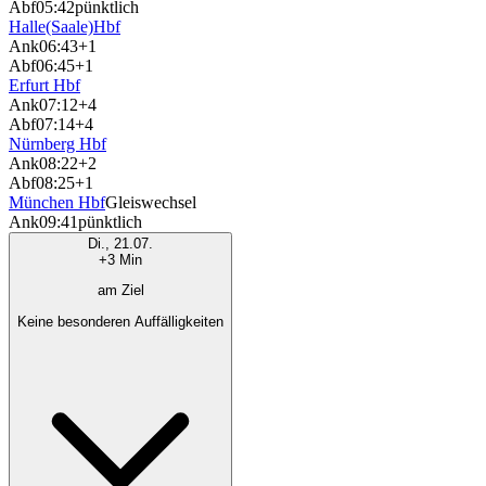
Abf
05:42
pünktlich
Halle(Saale)Hbf
Ank
06:43
+1
Abf
06:45
+1
Erfurt Hbf
Ank
07:12
+4
Abf
07:14
+4
Nürnberg Hbf
Ank
08:22
+2
Abf
08:25
+1
München Hbf
Gleiswechsel
Ank
09:41
pünktlich
Di., 21.07.
+3 Min
am Ziel
Keine besonderen Auffälligkeiten