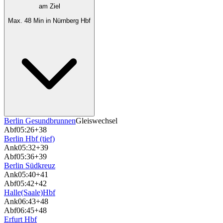
am Ziel
Max. 48 Min in Nürnberg Hbf
Berlin Gesundbrunnen
Gleiswechsel
Abf
05:26
+38
Berlin Hbf (tief)
Ank
05:32
+39
Abf
05:36
+39
Berlin Südkreuz
Ank
05:40
+41
Abf
05:42
+42
Halle(Saale)Hbf
Ank
06:43
+48
Abf
06:45
+48
Erfurt Hbf