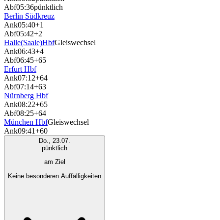
Abf
05:36
pünktlich
Berlin Südkreuz
Ank
05:40
+1
Abf
05:42
+2
Halle(Saale)Hbf
Gleiswechsel
Ank
06:43
+4
Abf
06:45
+65
Erfurt Hbf
Ank
07:12
+64
Abf
07:14
+63
Nürnberg Hbf
Ank
08:22
+65
Abf
08:25
+64
München Hbf
Gleiswechsel
Ank
09:41
+60
Do., 23.07.
pünktlich
am Ziel
Keine besonderen Auffälligkeiten