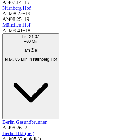
Abf
07:14
+15
Nürnberg Hbf
Ank
08:22
+19
Abf
08:25
+19
München Hbf
Ank
09:41
+18
Fr., 24.07.
+60 Min
am Ziel
Max. 65 Min in Nürnberg Hbf
Berlin Gesundbrunnen
Abf
05:26
+2
Berlin Hbf (tief)
Ank
05:32
pünktlich