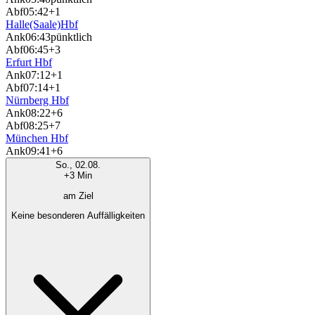
Abf
05:42
+1
Halle(Saale)Hbf
Ank
06:43
pünktlich
Abf
06:45
+3
Erfurt Hbf
Ank
07:12
+1
Abf
07:14
+1
Nürnberg Hbf
Ank
08:22
+6
Abf
08:25
+7
München Hbf
Ank
09:41
+6
So., 02.08.
+3 Min
am Ziel
Keine besonderen Auffälligkeiten