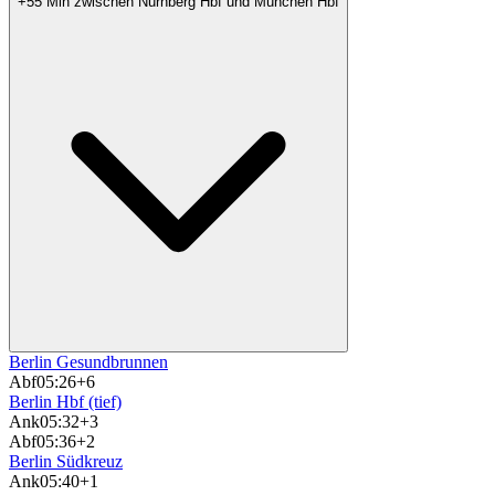
+55 Min zwischen Nürnberg Hbf und München Hbf
Berlin Gesundbrunnen
Abf
05:26
+6
Berlin Hbf (tief)
Ank
05:32
+3
Abf
05:36
+2
Berlin Südkreuz
Ank
05:40
+1