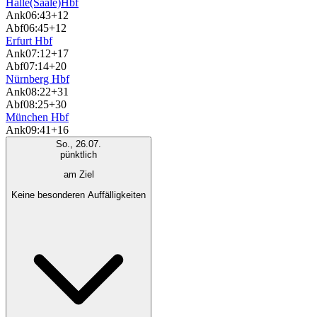
Halle(Saale)Hbf
Ank
06:43
+12
Abf
06:45
+12
Erfurt Hbf
Ank
07:12
+17
Abf
07:14
+20
Nürnberg Hbf
Ank
08:22
+31
Abf
08:25
+30
München Hbf
Ank
09:41
+16
So., 26.07.
pünktlich
am Ziel
Keine besonderen Auffälligkeiten