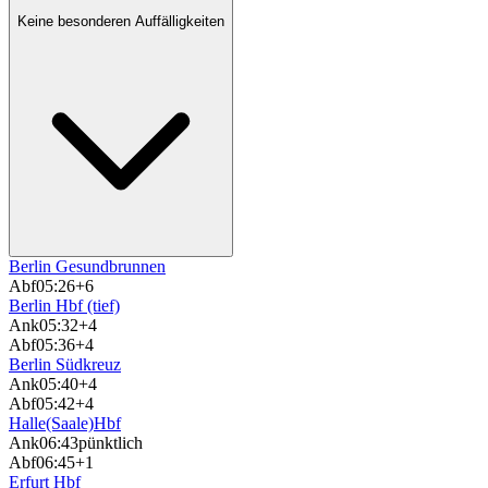
Keine besonderen Auffälligkeiten
Berlin Gesundbrunnen
Abf
05:26
+6
Berlin Hbf (tief)
Ank
05:32
+4
Abf
05:36
+4
Berlin Südkreuz
Ank
05:40
+4
Abf
05:42
+4
Halle(Saale)Hbf
Ank
06:43
pünktlich
Abf
06:45
+1
Erfurt Hbf