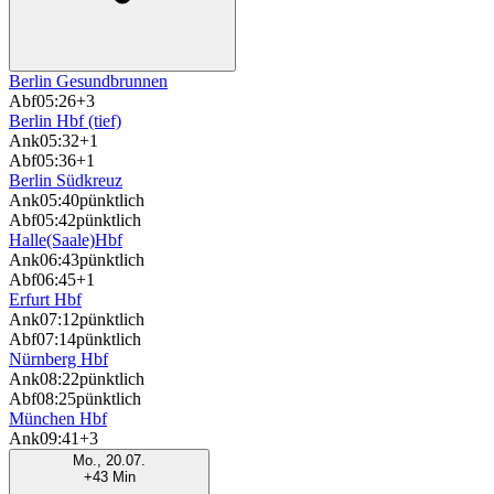
Berlin Gesundbrunnen
Abf
05:26
+3
Berlin Hbf (tief)
Ank
05:32
+1
Abf
05:36
+1
Berlin Südkreuz
Ank
05:40
pünktlich
Abf
05:42
pünktlich
Halle(Saale)Hbf
Ank
06:43
pünktlich
Abf
06:45
+1
Erfurt Hbf
Ank
07:12
pünktlich
Abf
07:14
pünktlich
Nürnberg Hbf
Ank
08:22
pünktlich
Abf
08:25
pünktlich
München Hbf
Ank
09:41
+3
Mo., 20.07.
+43 Min