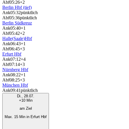
Abf
05:26
+2
Berlin Hbf (tief)
Ank
05:32
pünktlich
Abf
05:36
pünktlich
Berlin Südkreuz
Ank
05:40
+1
Abf
05:42
+2
Halle(Saale)Hbf
Ank
06:43
+1
Abf
06:45
+3
Erfurt Hbf
Ank
07:12
+4
Abf
07:14
+3
Nürnberg Hbf
Ank
08:22
+1
Abf
08:25
+3
München Hbf
Ank
09:41
pünktlich
Di., 28.07.
+10 Min
am Ziel
Max. 15 Min in Erfurt Hbf