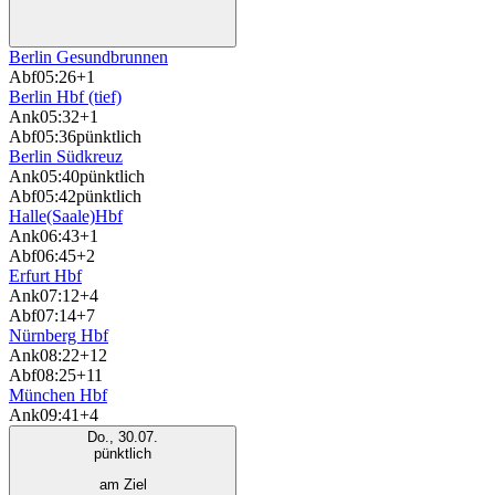
Berlin Gesundbrunnen
Abf
05:26
+1
Berlin Hbf (tief)
Ank
05:32
+1
Abf
05:36
pünktlich
Berlin Südkreuz
Ank
05:40
pünktlich
Abf
05:42
pünktlich
Halle(Saale)Hbf
Ank
06:43
+1
Abf
06:45
+2
Erfurt Hbf
Ank
07:12
+4
Abf
07:14
+7
Nürnberg Hbf
Ank
08:22
+12
Abf
08:25
+11
München Hbf
Ank
09:41
+4
Do., 30.07.
pünktlich
am Ziel