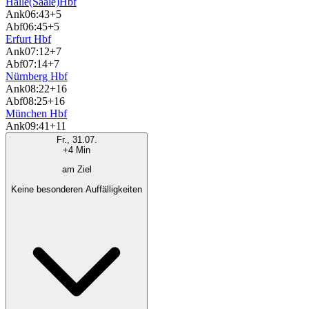
Halle(Saale)Hbf
Ank
06:43
+5
Abf
06:45
+5
Erfurt Hbf
Ank
07:12
+7
Abf
07:14
+7
Nürnberg Hbf
Ank
08:22
+16
Abf
08:25
+16
München Hbf
Ank
09:41
+11
Fr., 31.07.
+4 Min
am Ziel
Keine besonderen Auffälligkeiten