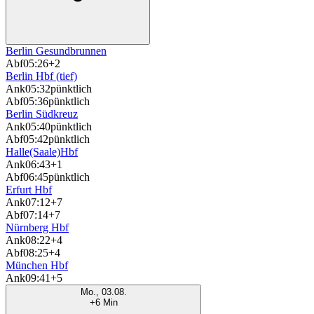
Berlin Gesundbrunnen
Abf
05:26
+2
Berlin Hbf (tief)
Ank
05:32
pünktlich
Abf
05:36
pünktlich
Berlin Südkreuz
Ank
05:40
pünktlich
Abf
05:42
pünktlich
Halle(Saale)Hbf
Ank
06:43
+1
Abf
06:45
pünktlich
Erfurt Hbf
Ank
07:12
+7
Abf
07:14
+7
Nürnberg Hbf
Ank
08:22
+4
Abf
08:25
+4
München Hbf
Ank
09:41
+5
Mo., 03.08.
+6 Min