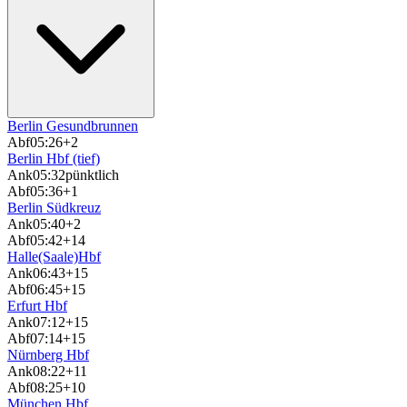
Berlin Gesundbrunnen
Abf
05:26
+2
Berlin Hbf (tief)
Ank
05:32
pünktlich
Abf
05:36
+1
Berlin Südkreuz
Ank
05:40
+2
Abf
05:42
+14
Halle(Saale)Hbf
Ank
06:43
+15
Abf
06:45
+15
Erfurt Hbf
Ank
07:12
+15
Abf
07:14
+15
Nürnberg Hbf
Ank
08:22
+11
Abf
08:25
+10
München Hbf