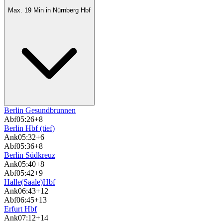
Max. 19 Min in Nürnberg Hbf
Berlin Gesundbrunnen
Abf
05:26
+8
Berlin Hbf (tief)
Ank
05:32
+6
Abf
05:36
+8
Berlin Südkreuz
Ank
05:40
+8
Abf
05:42
+9
Halle(Saale)Hbf
Ank
06:43
+12
Abf
06:45
+13
Erfurt Hbf
Ank
07:12
+14