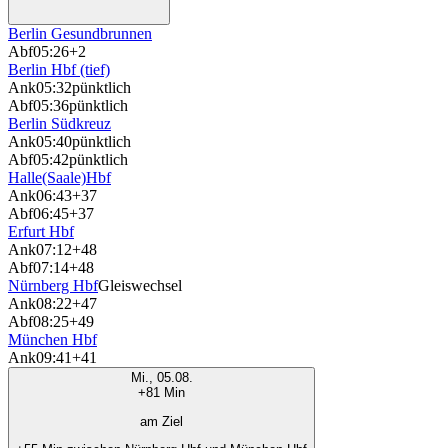
Berlin Gesundbrunnen
Abf
05:26
+2
Berlin Hbf (tief)
Ank
05:32
pünktlich
Abf
05:36
pünktlich
Berlin Südkreuz
Ank
05:40
pünktlich
Abf
05:42
pünktlich
Halle(Saale)Hbf
Ank
06:43
+37
Abf
06:45
+37
Erfurt Hbf
Ank
07:12
+48
Abf
07:14
+48
Nürnberg Hbf
Gleiswechsel
Ank
08:22
+47
Abf
08:25
+49
München Hbf
Ank
09:41
+41
Mi., 05.08.
+81 Min
am Ziel