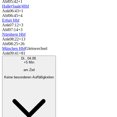
Abf
05:42
+1
Halle(Saale)Hbf
Ank
06:43
+1
Abf
06:45
+4
Erfurt Hbf
Ank
07:12
+3
Abf
07:14
+3
Nürnberg Hbf
Ank
08:22
+13
Abf
08:25
+26
München Hbf
Gleiswechsel
Ank
09:41
+81
Di., 04.08.
+5 Min
am Ziel
Keine besonderen Auffälligkeiten