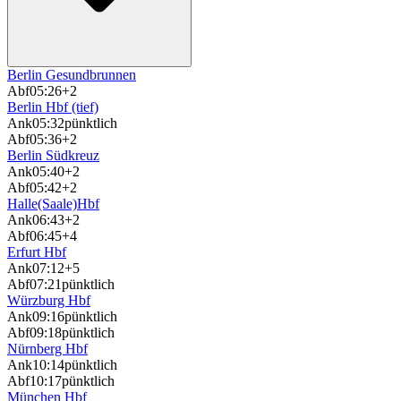
Berlin Gesundbrunnen
Abf
05:26
+2
Berlin Hbf (tief)
Ank
05:32
pünktlich
Abf
05:36
+2
Berlin Südkreuz
Ank
05:40
+2
Abf
05:42
+2
Halle(Saale)Hbf
Ank
06:43
+2
Abf
06:45
+4
Erfurt Hbf
Ank
07:12
+5
Abf
07:21
pünktlich
Würzburg Hbf
Ank
09:16
pünktlich
Abf
09:18
pünktlich
Nürnberg Hbf
Ank
10:14
pünktlich
Abf
10:17
pünktlich
München Hbf