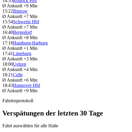
14:55
Rostock Hbf
Ø Ankunft
+9 Min
15:22
Bützow
Ø Ankunft
+7 Min
15:54
Schwerin Hbf
Ø Ankunft
+7 Min
16:40
Bergedorf
Ø Ankunft
+8 Min
17:18
Hamburg-Harburg
Ø Ankunft
+1 Min
17:41
Lüneburg
Ø Ankunft
+3 Min
18:00
Uelzen
Ø Ankunft
+4 Min
18:21
Celle
Ø Ankunft
+6 Min
18:43
Hannover Hbf
Ø Ankunft
+9 Min
Fahrtenprotokoll
Verspätungen der letzten 30 Tage
Fahrt auswählen für alle Halte