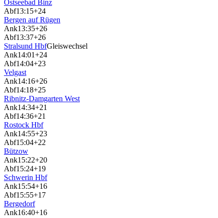
Ostseebad Binz
Abf
13:15
+24
Bergen auf Rügen
Ank
13:35
+26
Abf
13:37
+26
Stralsund Hbf
Gleiswechsel
Ank
14:01
+24
Abf
14:04
+23
Velgast
Ank
14:16
+26
Abf
14:18
+25
Ribnitz-Damgarten West
Ank
14:34
+21
Abf
14:36
+21
Rostock Hbf
Ank
14:55
+23
Abf
15:04
+22
Bützow
Ank
15:22
+20
Abf
15:24
+19
Schwerin Hbf
Ank
15:54
+16
Abf
15:55
+17
Bergedorf
Ank
16:40
+16