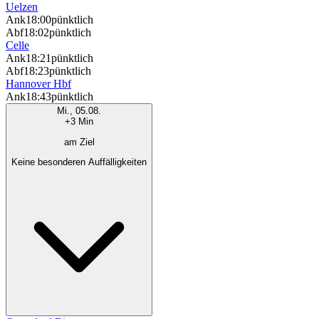
Uelzen
Ank
18:00
pünktlich
Abf
18:02
pünktlich
Celle
Ank
18:21
pünktlich
Abf
18:23
pünktlich
Hannover Hbf
Ank
18:43
pünktlich
Mi., 05.08.
+3 Min
am Ziel
Keine besonderen Auffälligkeiten