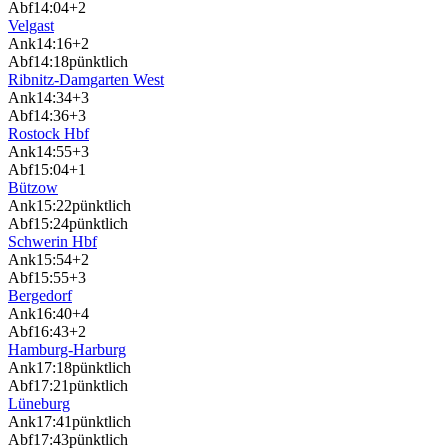
Abf
14:04
+2
Velgast
Ank
14:16
+2
Abf
14:18
pünktlich
Ribnitz-Damgarten West
Ank
14:34
+3
Abf
14:36
+3
Rostock Hbf
Ank
14:55
+3
Abf
15:04
+1
Bützow
Ank
15:22
pünktlich
Abf
15:24
pünktlich
Schwerin Hbf
Ank
15:54
+2
Abf
15:55
+3
Bergedorf
Ank
16:40
+4
Abf
16:43
+2
Hamburg-Harburg
Ank
17:18
pünktlich
Abf
17:21
pünktlich
Lüneburg
Ank
17:41
pünktlich
Abf
17:43
pünktlich