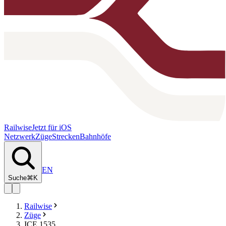
Railwise
Jetzt für iOS
Netzwerk
Züge
Strecken
Bahnhöfe
EN
Suche
⌘K
Railwise
Züge
ICE 1535