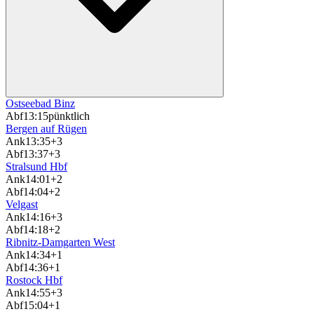
Ostseebad Binz
Abf
13:15
pünktlich
Bergen auf Rügen
Ank
13:35
+3
Abf
13:37
+3
Stralsund Hbf
Ank
14:01
+2
Abf
14:04
+2
Velgast
Ank
14:16
+3
Abf
14:18
+2
Ribnitz-Damgarten West
Ank
14:34
+1
Abf
14:36
+1
Rostock Hbf
Ank
14:55
+3
Abf
15:04
+1