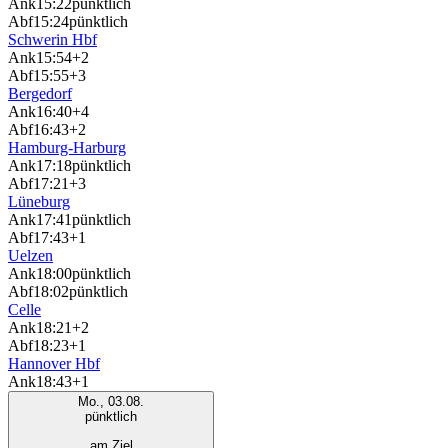
Ank
15:22
pünktlich
Abf
15:24
pünktlich
Schwerin Hbf
Ank
15:54
+2
Abf
15:55
+3
Bergedorf
Ank
16:40
+4
Abf
16:43
+2
Hamburg-Harburg
Ank
17:18
pünktlich
Abf
17:21
+3
Lüneburg
Ank
17:41
pünktlich
Abf
17:43
+1
Uelzen
Ank
18:00
pünktlich
Abf
18:02
pünktlich
Celle
Ank
18:21
+2
Abf
18:23
+1
Hannover Hbf
Ank
18:43
+1
Mo., 03.08.
pünktlich
am Ziel