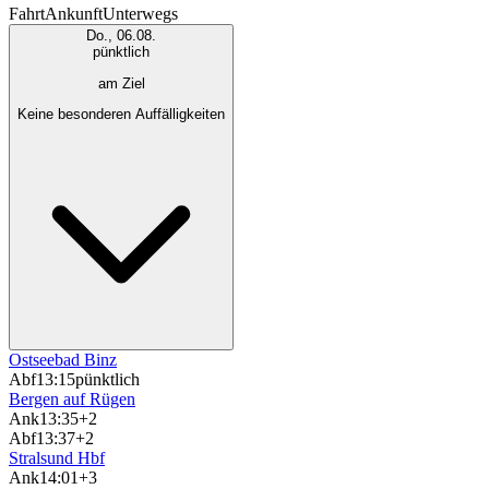
Fahrt
Ankunft
Unterwegs
Do., 06.08.
pünktlich
am Ziel
Keine besonderen Auffälligkeiten
Ostseebad Binz
Abf
13:15
pünktlich
Bergen auf Rügen
Ank
13:35
+2
Abf
13:37
+2
Stralsund Hbf
Ank
14:01
+3