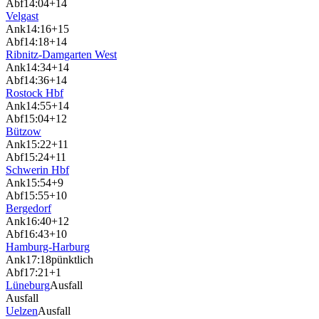
Abf
14:04
+14
Velgast
Ank
14:16
+15
Abf
14:18
+14
Ribnitz-Damgarten West
Ank
14:34
+14
Abf
14:36
+14
Rostock Hbf
Ank
14:55
+14
Abf
15:04
+12
Bützow
Ank
15:22
+11
Abf
15:24
+11
Schwerin Hbf
Ank
15:54
+9
Abf
15:55
+10
Bergedorf
Ank
16:40
+12
Abf
16:43
+10
Hamburg-Harburg
Ank
17:18
pünktlich
Abf
17:21
+1
Lüneburg
Ausfall
Ausfall
Uelzen
Ausfall