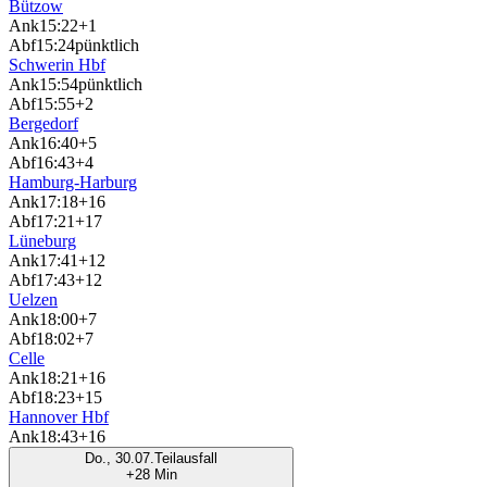
Bützow
Ank
15:22
+1
Abf
15:24
pünktlich
Schwerin Hbf
Ank
15:54
pünktlich
Abf
15:55
+2
Bergedorf
Ank
16:40
+5
Abf
16:43
+4
Hamburg-Harburg
Ank
17:18
+16
Abf
17:21
+17
Lüneburg
Ank
17:41
+12
Abf
17:43
+12
Uelzen
Ank
18:00
+7
Abf
18:02
+7
Celle
Ank
18:21
+16
Abf
18:23
+15
Hannover Hbf
Ank
18:43
+16
Do., 30.07.
Teilausfall
+28 Min