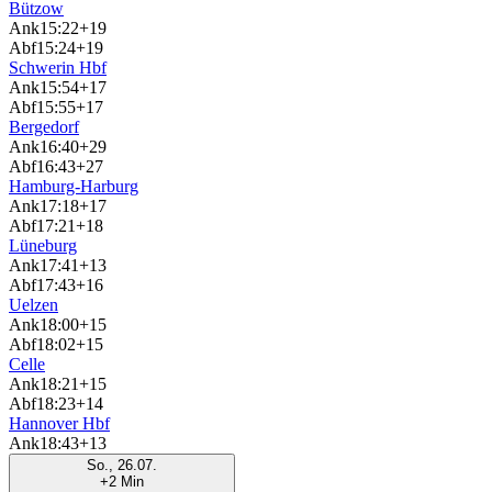
Bützow
Ank
15:22
+19
Abf
15:24
+19
Schwerin Hbf
Ank
15:54
+17
Abf
15:55
+17
Bergedorf
Ank
16:40
+29
Abf
16:43
+27
Hamburg-Harburg
Ank
17:18
+17
Abf
17:21
+18
Lüneburg
Ank
17:41
+13
Abf
17:43
+16
Uelzen
Ank
18:00
+15
Abf
18:02
+15
Celle
Ank
18:21
+15
Abf
18:23
+14
Hannover Hbf
Ank
18:43
+13
So., 26.07.
+2 Min