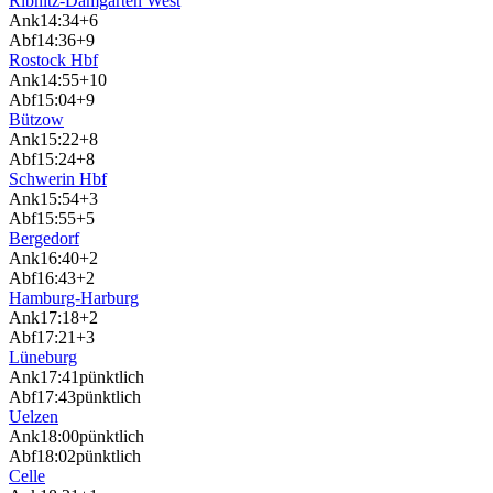
Ribnitz-Damgarten West
Ank
14:34
+6
Abf
14:36
+9
Rostock Hbf
Ank
14:55
+10
Abf
15:04
+9
Bützow
Ank
15:22
+8
Abf
15:24
+8
Schwerin Hbf
Ank
15:54
+3
Abf
15:55
+5
Bergedorf
Ank
16:40
+2
Abf
16:43
+2
Hamburg-Harburg
Ank
17:18
+2
Abf
17:21
+3
Lüneburg
Ank
17:41
pünktlich
Abf
17:43
pünktlich
Uelzen
Ank
18:00
pünktlich
Abf
18:02
pünktlich
Celle