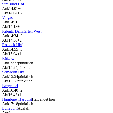
Stralsund Hbf
Ank
14:01
+6
Abf
14:04
+6
Velgast
Ank
14:16
+5
Abf
14:18
+4
Ribnitz-Damgarten West
Ank
14:34
+2
Abf
14:36
+2
Rostock Hbf
Ank
14:55
+3
Abf
15:04
+1
Bützow
Ank
15:22
pünktlich
Abf
15:24
pünktlich
Schwerin Hbf
Ank
15:54
pünktlich
Abf
15:58
pünktlich
Bergedorf
Ank
16:40
+2
Abf
16:43
+1
Hamburg-Harburg
Halt endet hier
Ank
17:18
pünktlich
Lüneburg
Ausfall
Ausfall