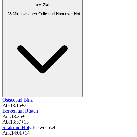
am Ziel
+28 Min zwischen Celle und Hannover Hbf
Ostseebad Binz
Abf
13:15
+7
Bergen auf Rügen
Ank
13:35
+11
Abf
13:37
+13
Stralsund Hbf
Gleiswechsel
Ank
14:01
+14