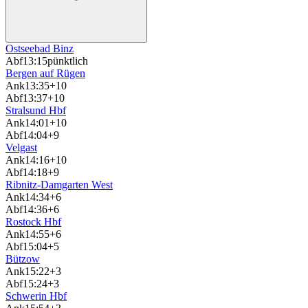
Ostseebad Binz
Abf
13:15
pünktlich
Bergen auf Rügen
Ank
13:35
+10
Abf
13:37
+10
Stralsund Hbf
Ank
14:01
+10
Abf
14:04
+9
Velgast
Ank
14:16
+10
Abf
14:18
+9
Ribnitz-Damgarten West
Ank
14:34
+6
Abf
14:36
+6
Rostock Hbf
Ank
14:55
+6
Abf
15:04
+5
Bützow
Ank
15:22
+3
Abf
15:24
+3
Schwerin Hbf