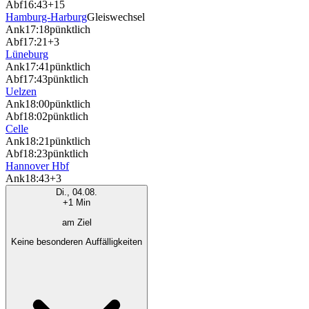
Abf
16:43
+15
Hamburg-Harburg
Gleiswechsel
Ank
17:18
pünktlich
Abf
17:21
+3
Lüneburg
Ank
17:41
pünktlich
Abf
17:43
pünktlich
Uelzen
Ank
18:00
pünktlich
Abf
18:02
pünktlich
Celle
Ank
18:21
pünktlich
Abf
18:23
pünktlich
Hannover Hbf
Ank
18:43
+3
Di., 04.08.
+1 Min
am Ziel
Keine besonderen Auffälligkeiten