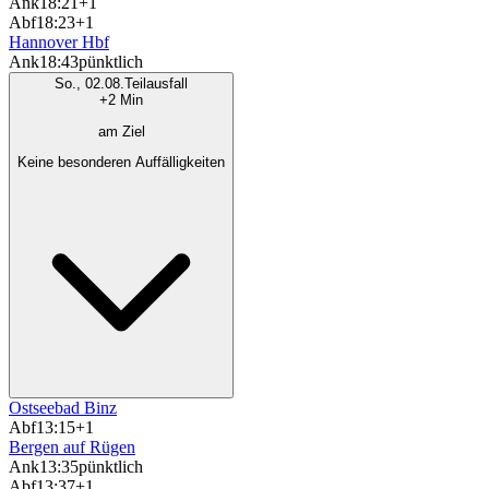
Ank
18:21
+1
Abf
18:23
+1
Hannover Hbf
Ank
18:43
pünktlich
So., 02.08.
Teilausfall
+2 Min
am Ziel
Keine besonderen Auffälligkeiten
Ostseebad Binz
Abf
13:15
+1
Bergen auf Rügen
Ank
13:35
pünktlich
Abf
13:37
+1