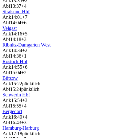
Ank
13:35
+2
Abf
13:37
+4
Stralsund Hbf
Ank
14:01
+7
Abf
14:04
+6
Velgast
Ank
14:16
+5
Abf
14:18
+3
Ribnitz-Damgarten West
Ank
14:34
+2
Abf
14:36
+1
Rostock Hbf
Ank
14:55
+6
Abf
15:04
+2
Bützow
Ank
15:22
pünktlich
Abf
15:24
pünktlich
Schwerin Hbf
Ank
15:54
+3
Abf
15:55
+4
Bergedorf
Ank
16:40
+4
Abf
16:43
+3
Hamburg-Harburg
Ank
17:18
pünktlich