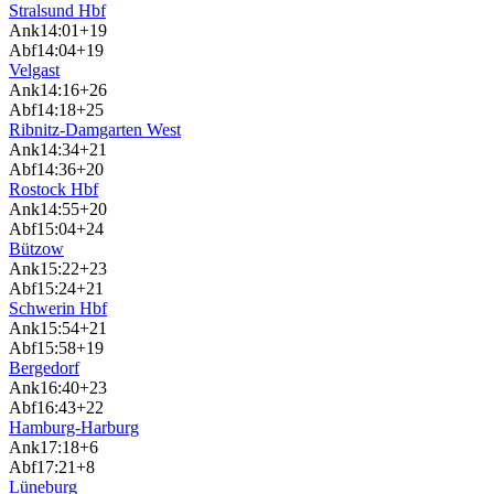
Stralsund Hbf
Ank
14:01
+19
Abf
14:04
+19
Velgast
Ank
14:16
+26
Abf
14:18
+25
Ribnitz-Damgarten West
Ank
14:34
+21
Abf
14:36
+20
Rostock Hbf
Ank
14:55
+20
Abf
15:04
+24
Bützow
Ank
15:22
+23
Abf
15:24
+21
Schwerin Hbf
Ank
15:54
+21
Abf
15:58
+19
Bergedorf
Ank
16:40
+23
Abf
16:43
+22
Hamburg-Harburg
Ank
17:18
+6
Abf
17:21
+8
Lüneburg