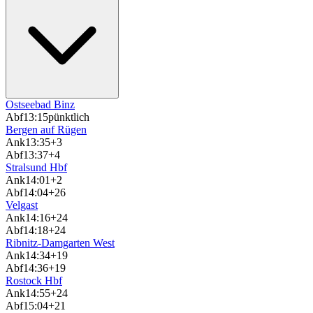
Ostseebad Binz
Abf
13:15
pünktlich
Bergen auf Rügen
Ank
13:35
+3
Abf
13:37
+4
Stralsund Hbf
Ank
14:01
+2
Abf
14:04
+26
Velgast
Ank
14:16
+24
Abf
14:18
+24
Ribnitz-Damgarten West
Ank
14:34
+19
Abf
14:36
+19
Rostock Hbf
Ank
14:55
+24
Abf
15:04
+21