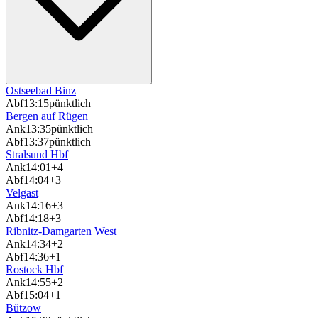
Ostseebad Binz
Abf
13:15
pünktlich
Bergen auf Rügen
Ank
13:35
pünktlich
Abf
13:37
pünktlich
Stralsund Hbf
Ank
14:01
+4
Abf
14:04
+3
Velgast
Ank
14:16
+3
Abf
14:18
+3
Ribnitz-Damgarten West
Ank
14:34
+2
Abf
14:36
+1
Rostock Hbf
Ank
14:55
+2
Abf
15:04
+1
Bützow