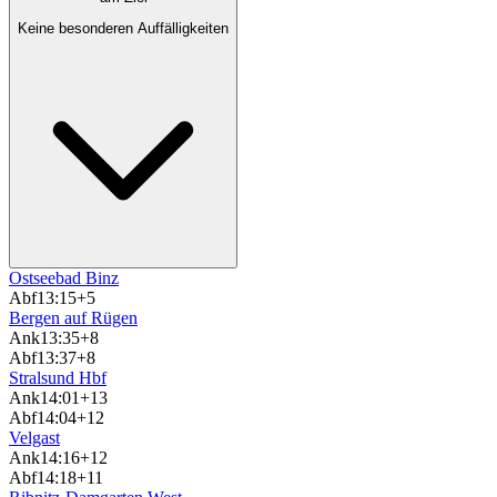
Keine besonderen Auffälligkeiten
Ostseebad Binz
Abf
13:15
+5
Bergen auf Rügen
Ank
13:35
+8
Abf
13:37
+8
Stralsund Hbf
Ank
14:01
+13
Abf
14:04
+12
Velgast
Ank
14:16
+12
Abf
14:18
+11