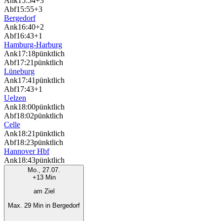
Ank
15:54
+3
Abf
15:55
+3
Bergedorf
Ank
16:40
+2
Abf
16:43
+1
Hamburg-Harburg
Ank
17:18
pünktlich
Abf
17:21
pünktlich
Lüneburg
Ank
17:41
pünktlich
Abf
17:43
+1
Uelzen
Ank
18:00
pünktlich
Abf
18:02
pünktlich
Celle
Ank
18:21
pünktlich
Abf
18:23
pünktlich
Hannover Hbf
Ank
18:43
pünktlich
Mo., 27.07.
+13 Min
am Ziel
Max. 29 Min in Bergedorf