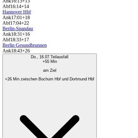
Ank
16:13
+13
Abf
16:14
+14
Hannover Hbf
Ank
17:01
+18
Abf
17:04
+22
Berlin-Spandau
Ank
18:31
+16
Abf
18:33
+17
Berlin Gesundbrunnen
Ank
18:43
+26
Do., 16.07.
Teilausfall
+55 Min
am Ziel
+26 Min zwischen Bochum Hbf und Dortmund Hbf