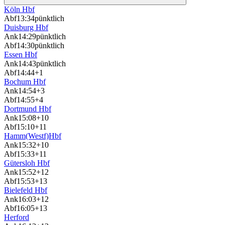
Köln Hbf
Abf
13:34
pünktlich
Duisburg Hbf
Ank
14:29
pünktlich
Abf
14:30
pünktlich
Essen Hbf
Ank
14:43
pünktlich
Abf
14:44
+1
Bochum Hbf
Ank
14:54
+3
Abf
14:55
+4
Dortmund Hbf
Ank
15:08
+10
Abf
15:10
+11
Hamm(Westf)Hbf
Ank
15:32
+10
Abf
15:33
+11
Gütersloh Hbf
Ank
15:52
+12
Abf
15:53
+13
Bielefeld Hbf
Ank
16:03
+12
Abf
16:05
+13
Herford