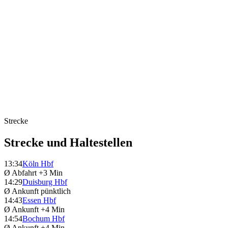
Strecke
Strecke und Haltestellen
13:34
Köln Hbf
Ø Abfahrt
+3 Min
14:29
Duisburg Hbf
Ø Ankunft
pünktlich
14:43
Essen Hbf
Ø Ankunft
+4 Min
14:54
Bochum Hbf
Ø Ankunft
+4 Min