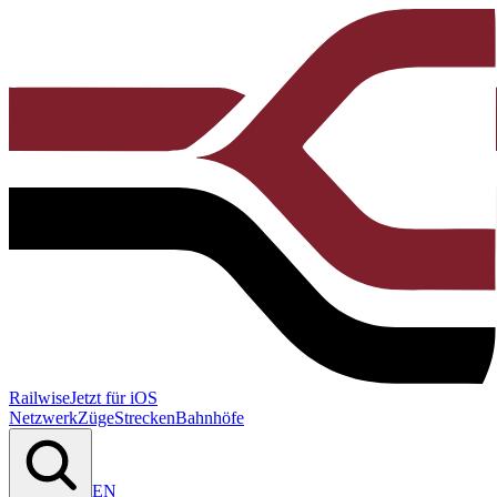
Railwise
Jetzt für iOS
Netzwerk
Züge
Strecken
Bahnhöfe
EN