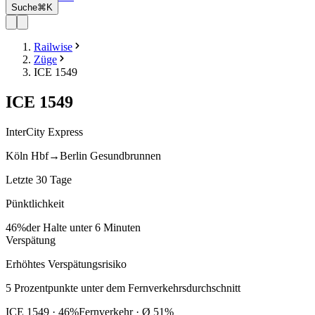
Suche
⌘K
Railwise
Züge
ICE 1549
ICE
1549
InterCity Express
Köln Hbf
→
Berlin Gesundbrunnen
Letzte 30 Tage
Pünktlichkeit
46%
der Halte unter 6 Minuten
Verspätung
Erhöhtes Verspätungsrisiko
5
Prozentpunkte
unter
dem Fernverkehrsdurchschnitt
ICE
1549
·
46
%
Fernverkehr · Ø
51
%