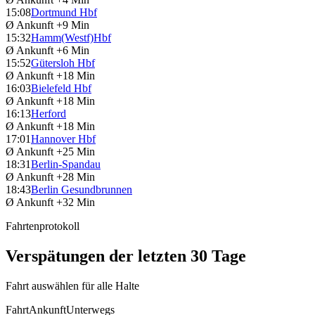
15:08
Dortmund Hbf
Ø Ankunft
+9 Min
15:32
Hamm(Westf)Hbf
Ø Ankunft
+6 Min
15:52
Gütersloh Hbf
Ø Ankunft
+18 Min
16:03
Bielefeld Hbf
Ø Ankunft
+18 Min
16:13
Herford
Ø Ankunft
+18 Min
17:01
Hannover Hbf
Ø Ankunft
+25 Min
18:31
Berlin-Spandau
Ø Ankunft
+28 Min
18:43
Berlin Gesundbrunnen
Ø Ankunft
+32 Min
Fahrtenprotokoll
Verspätungen der letzten 30 Tage
Fahrt auswählen für alle Halte
Fahrt
Ankunft
Unterwegs