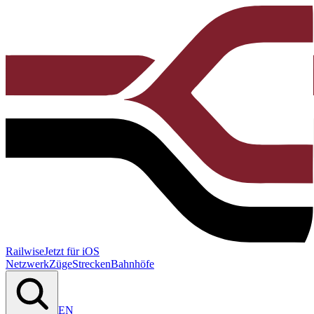
Railwise
Jetzt für iOS
Netzwerk
Züge
Strecken
Bahnhöfe
EN