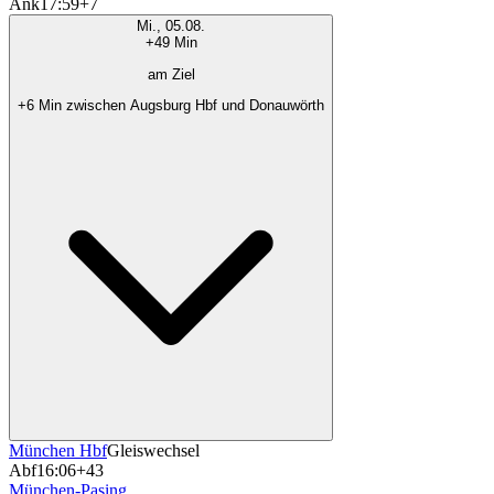
Ank
17:59
+7
Mi., 05.08.
+49 Min
am Ziel
+6 Min zwischen Augsburg Hbf und Donauwörth
München Hbf
Gleiswechsel
Abf
16:06
+43
München-Pasing