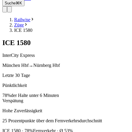
Suche
⌘K
Railwise
Züge
ICE 1580
ICE
1580
InterCity Express
München Hbf
→
Nürnberg Hbf
Letzte 30 Tage
Pünktlichkeit
78%
der Halte unter 6 Minuten
Verspätung
Hohe Zuverlässigkeit
25
Prozentpunkte
über
dem Fernverkehrsdurchschnitt
ICE
1580
·
78
%
Fernverkehr · Ø
53
%