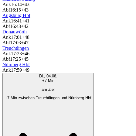
Ank
16:14
+43
Abf
16:15
+43
Augsburg Hbf
Ank
16:41
+41
Abf
16:43
+42
Donauwörth
Ank
17:01
+48
Abf
17:03
+47
Treuchtlingen
Ank
17:23
+46
Abf
17:25
+45
Nürnberg Hbf
Ank
17:59
+49
Di., 04.08.
+7 Min
am Ziel
+7 Min zwischen Treuchtlingen und Nürnberg Hbf