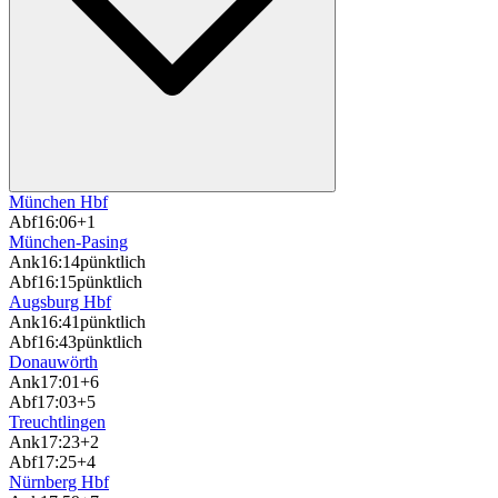
München Hbf
Abf
16:06
+1
München-Pasing
Ank
16:14
pünktlich
Abf
16:15
pünktlich
Augsburg Hbf
Ank
16:41
pünktlich
Abf
16:43
pünktlich
Donauwörth
Ank
17:01
+6
Abf
17:03
+5
Treuchtlingen
Ank
17:23
+2
Abf
17:25
+4
Nürnberg Hbf