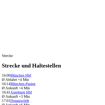
Strecke
Strecke und Haltestellen
16:06
München Hbf
Ø Abfahrt
+4 Min
16:14
München-Pasing
Ø Ankunft
+4 Min
16:41
Augsburg Hbf
Ø Ankunft
+3 Min
17:01
Donauwörth
Ø Ankunft
+6 Min