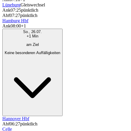
Lüneburg
Gleiswechsel
Ank
07:25
pünktlich
Abf
07:27
pünktlich
Hamburg Hbf
Ank
08:00
+1
So., 26.07.
+1 Min
am Ziel
Keine besonderen Auffälligkeiten
Hannover Hbf
Abf
06:27
pünktlich
Celle