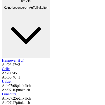
am Ziel
Keine besonderen Auffälligkeiten
Hannover Hbf
Abf
06:27
+2
Celle
Ank
06:45
+1
Abf
06:46
+1
Uelzen
Ank
07:08
pünktlich
Abf
07:10
pünktlich
Lüneburg
Ank
07:25
pünktlich
Abf
07:27
pünktlich