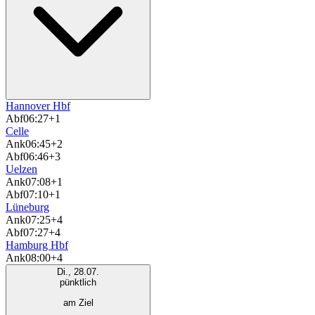
Hannover Hbf
Abf
06:27
+1
Celle
Ank
06:45
+2
Abf
06:46
+3
Uelzen
Ank
07:08
+1
Abf
07:10
+1
Lüneburg
Ank
07:25
+4
Abf
07:27
+4
Hamburg Hbf
Ank
08:00
+4
Di., 28.07.
pünktlich
am Ziel