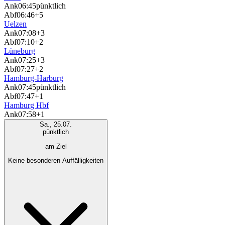
Ank
06:45
pünktlich
Abf
06:46
+5
Uelzen
Ank
07:08
+3
Abf
07:10
+2
Lüneburg
Ank
07:25
+3
Abf
07:27
+2
Hamburg-Harburg
Ank
07:45
pünktlich
Abf
07:47
+1
Hamburg Hbf
Ank
07:58
+1
Sa., 25.07.
pünktlich
am Ziel
Keine besonderen Auffälligkeiten