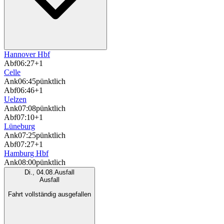
Hannover Hbf
Abf
06:27
+1
Celle
Ank
06:45
pünktlich
Abf
06:46
+1
Uelzen
Ank
07:08
pünktlich
Abf
07:10
+1
Lüneburg
Ank
07:25
pünktlich
Abf
07:27
+1
Hamburg Hbf
Ank
08:00
pünktlich
Di., 04.08.
Ausfall
Ausfall
Fahrt vollständig ausgefallen