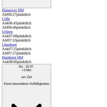
Hannover Hbf
Abf
06:27
pünktlich
Celle
Ank
06:45
pünktlich
Abf
06:46
pünktlich
Uelzen
Ank
07:08
pünktlich
Abf
07:10
pünktlich
Lüneburg
Ank
07:25
pünktlich
Abf
07:27
pünktlich
Hamburg Hbf
Ank
08:00
pünktlich
Do., 16.07.
+3 Min
am Ziel
Keine besonderen Auffälligkeiten