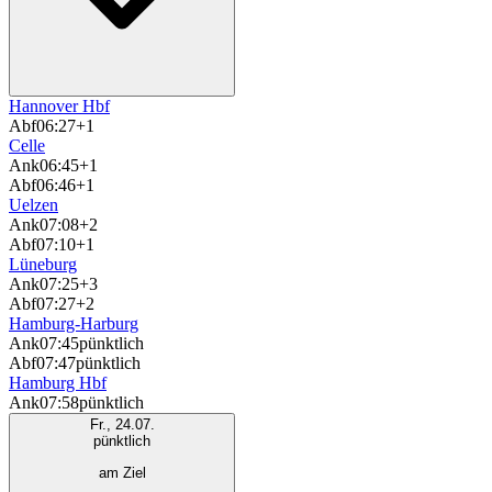
Hannover Hbf
Abf
06:27
+1
Celle
Ank
06:45
+1
Abf
06:46
+1
Uelzen
Ank
07:08
+2
Abf
07:10
+1
Lüneburg
Ank
07:25
+3
Abf
07:27
+2
Hamburg-Harburg
Ank
07:45
pünktlich
Abf
07:47
pünktlich
Hamburg Hbf
Ank
07:58
pünktlich
Fr., 24.07.
pünktlich
am Ziel