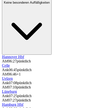
Keine besonderen Auffälligkeiten
Hannover Hbf
Abf
06:27
pünktlich
Celle
Ank
06:45
pünktlich
Abf
06:46
+1
Uelzen
Ank
07:08
pünktlich
Abf
07:10
pünktlich
Lüneburg
Ank
07:25
pünktlich
Abf
07:27
pünktlich
Hamburg Hbf