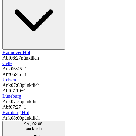
Hannover Hbf
Abf
06:27
pünktlich
Celle
Ank
06:45
+1
Abf
06:46
+3
Uelzen
Ank
07:08
pünktlich
Abf
07:10
+1
Lüneburg
Ank
07:25
pünktlich
Abf
07:27
+1
Hamburg Hbf
Ank
08:00
pünktlich
So., 02.08.
pünktlich