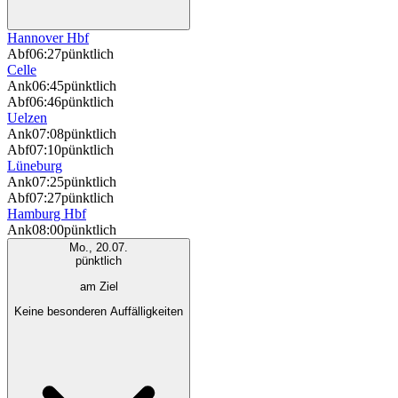
Hannover Hbf
Abf
06:27
pünktlich
Celle
Ank
06:45
pünktlich
Abf
06:46
pünktlich
Uelzen
Ank
07:08
pünktlich
Abf
07:10
pünktlich
Lüneburg
Ank
07:25
pünktlich
Abf
07:27
pünktlich
Hamburg Hbf
Ank
08:00
pünktlich
Mo., 20.07.
pünktlich
am Ziel
Keine besonderen Auffälligkeiten