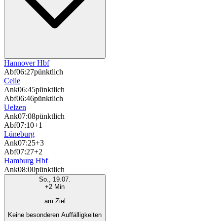
Hannover Hbf
Abf
06:27
pünktlich
Celle
Ank
06:45
pünktlich
Abf
06:46
pünktlich
Uelzen
Ank
07:08
pünktlich
Abf
07:10
+1
Lüneburg
Ank
07:25
+3
Abf
07:27
+2
Hamburg Hbf
Ank
08:00
pünktlich
So., 19.07.
+2 Min
am Ziel
Keine besonderen Auffälligkeiten