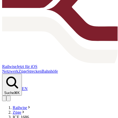
Railwise
Jetzt für iOS
Netzwerk
Züge
Strecken
Bahnhöfe
EN
Suche
⌘K
Railwise
Züge
ICE 1686