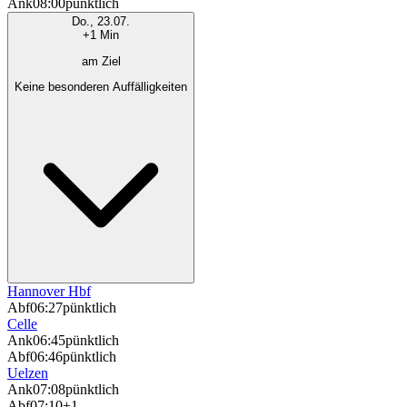
Ank
08:00
pünktlich
Do., 23.07.
+1 Min
am Ziel
Keine besonderen Auffälligkeiten
Hannover Hbf
Abf
06:27
pünktlich
Celle
Ank
06:45
pünktlich
Abf
06:46
pünktlich
Uelzen
Ank
07:08
pünktlich
Abf
07:10
+1