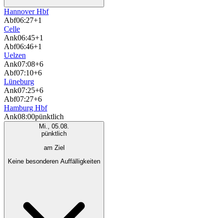
Hannover Hbf
Abf
06:27
+1
Celle
Ank
06:45
+1
Abf
06:46
+1
Uelzen
Ank
07:08
+6
Abf
07:10
+6
Lüneburg
Ank
07:25
+6
Abf
07:27
+6
Hamburg Hbf
Ank
08:00
pünktlich
Mi., 05.08.
pünktlich
am Ziel
Keine besonderen Auffälligkeiten