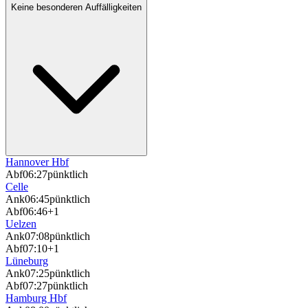
Keine besonderen Auffälligkeiten
Hannover Hbf
Abf
06:27
pünktlich
Celle
Ank
06:45
pünktlich
Abf
06:46
+1
Uelzen
Ank
07:08
pünktlich
Abf
07:10
+1
Lüneburg
Ank
07:25
pünktlich
Abf
07:27
pünktlich
Hamburg Hbf