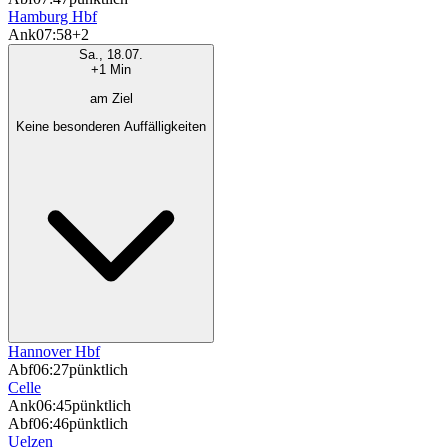
Hamburg Hbf
Ank
07:58
+2
Sa., 18.07.
+1 Min
am Ziel
Keine besonderen Auffälligkeiten
Hannover Hbf
Abf
06:27
pünktlich
Celle
Ank
06:45
pünktlich
Abf
06:46
pünktlich
Uelzen