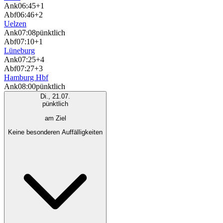
Ank
06:45
+1
Abf
06:46
+2
Uelzen
Ank
07:08
pünktlich
Abf
07:10
+1
Lüneburg
Ank
07:25
+4
Abf
07:27
+3
Hamburg Hbf
Ank
08:00
pünktlich
Di., 21.07.
pünktlich
am Ziel
Keine besonderen Auffälligkeiten