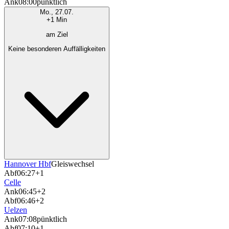
Ank
08:00
pünktlich
Mo., 27.07.
+1 Min
am Ziel
Keine besonderen Auffälligkeiten
Hannover Hbf
Gleiswechsel
Abf
06:27
+1
Celle
Ank
06:45
+2
Abf
06:46
+2
Uelzen
Ank
07:08
pünktlich
Abf
07:10
+1