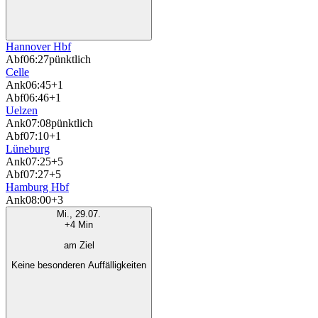
Hannover Hbf
Abf
06:27
pünktlich
Celle
Ank
06:45
+1
Abf
06:46
+1
Uelzen
Ank
07:08
pünktlich
Abf
07:10
+1
Lüneburg
Ank
07:25
+5
Abf
07:27
+5
Hamburg Hbf
Ank
08:00
+3
Mi., 29.07.
+4 Min
am Ziel
Keine besonderen Auffälligkeiten