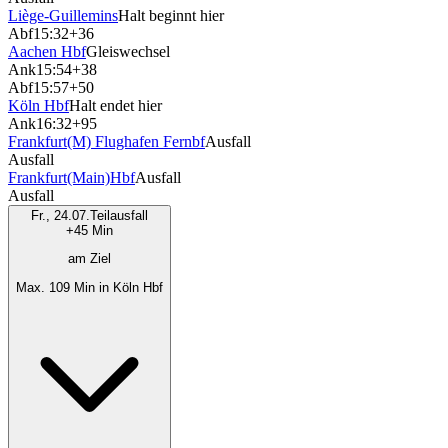
Liège-Guillemins
Halt beginnt hier
Abf
15:32
+36
Aachen Hbf
Gleiswechsel
Ank
15:54
+38
Abf
15:57
+50
Köln Hbf
Halt endet hier
Ank
16:32
+95
Frankfurt(M) Flughafen Fernbf
Ausfall
Ausfall
Frankfurt(Main)Hbf
Ausfall
Ausfall
Fr., 24.07.
Teilausfall
+45 Min
am Ziel
Max. 109 Min in Köln Hbf