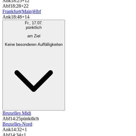
Ank
18:25
+12
Abf
18:28
+22
Frankfurt(Main)Hbf
Ank
18:48
+14
Fr., 17.07.
pünktlich
am Ziel
Keine besonderen Auffälligkeiten
Bruxelles Midi
Abf
14:25
pünktlich
Bruxelles-Nord
Ank
14:32
+1
Abf
14:34
+1