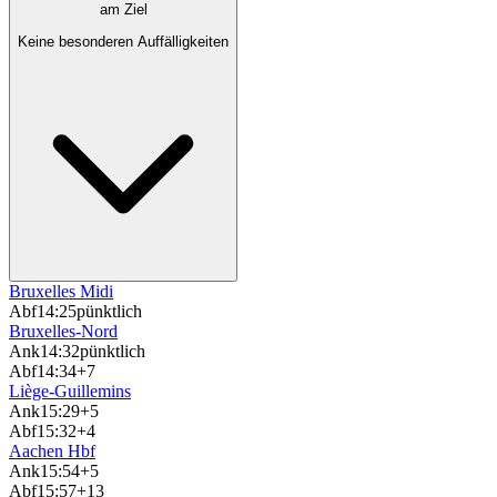
am Ziel
Keine besonderen Auffälligkeiten
Bruxelles Midi
Abf
14:25
pünktlich
Bruxelles-Nord
Ank
14:32
pünktlich
Abf
14:34
+7
Liège-Guillemins
Ank
15:29
+5
Abf
15:32
+4
Aachen Hbf
Ank
15:54
+5
Abf
15:57
+13