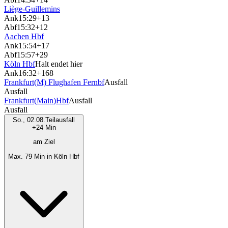
Liège-Guillemins
Ank
15:29
+13
Abf
15:32
+12
Aachen Hbf
Ank
15:54
+17
Abf
15:57
+29
Köln Hbf
Halt endet hier
Ank
16:32
+168
Frankfurt(M) Flughafen Fernbf
Ausfall
Ausfall
Frankfurt(Main)Hbf
Ausfall
Ausfall
So., 02.08.
Teilausfall
+24 Min
am Ziel
Max. 79 Min in Köln Hbf