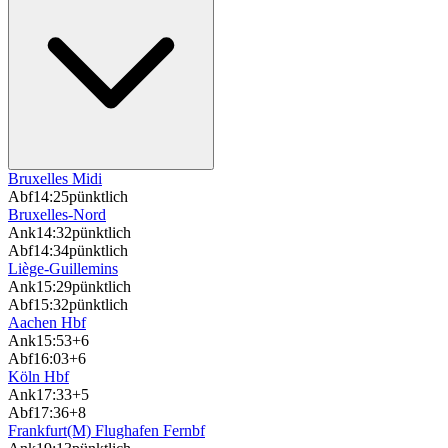
Bruxelles Midi
Abf
14:25
pünktlich
Bruxelles-Nord
Ank
14:32
pünktlich
Abf
14:34
pünktlich
Liège-Guillemins
Ank
15:29
pünktlich
Abf
15:32
pünktlich
Aachen Hbf
Ank
15:53
+6
Abf
16:03
+6
Köln Hbf
Ank
17:33
+5
Abf
17:36
+8
Frankfurt(M) Flughafen Fernbf