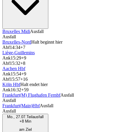
Bruxelles Midi
Ausfall
Ausfall
Bruxelles-Nord
Halt beginnt hier
Abf
14:34
+7
Liège-Guillemins
Ank
15:29
+9
Abf
15:32
+8
Aachen Hbf
Ank
15:54
+9
Abf
15:57
+16
Köln Hbf
Halt endet hier
Ank
16:32
+59
Frankfurt(M) Flughafen Fernbf
Ausfall
Ausfall
Frankfurt(Main)Hbf
Ausfall
Ausfall
Mo., 27.07.
Teilausfall
+8 Min
am Ziel