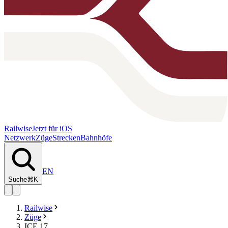
Railwise
Jetzt für iOS
Netzwerk
Züge
Strecken
Bahnhöfe
EN
Suche
⌘K
Railwise
Züge
ICE 17