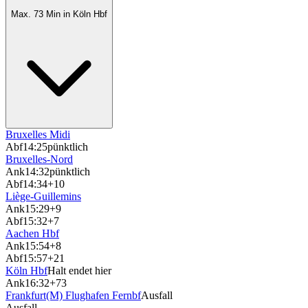
Max. 73 Min in Köln Hbf
Bruxelles Midi
Abf
14:25
pünktlich
Bruxelles-Nord
Ank
14:32
pünktlich
Abf
14:34
+10
Liège-Guillemins
Ank
15:29
+9
Abf
15:32
+7
Aachen Hbf
Ank
15:54
+8
Abf
15:57
+21
Köln Hbf
Halt endet hier
Ank
16:32
+73
Frankfurt(M) Flughafen Fernbf
Ausfall
Ausfall