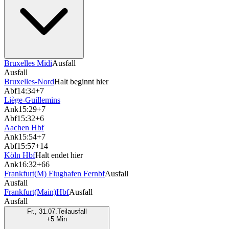
Bruxelles Midi
Ausfall
Ausfall
Bruxelles-Nord
Halt beginnt hier
Abf
14:34
+7
Liège-Guillemins
Ank
15:29
+7
Abf
15:32
+6
Aachen Hbf
Ank
15:54
+7
Abf
15:57
+14
Köln Hbf
Halt endet hier
Ank
16:32
+66
Frankfurt(M) Flughafen Fernbf
Ausfall
Ausfall
Frankfurt(Main)Hbf
Ausfall
Ausfall
Fr., 31.07.
Teilausfall
+5 Min