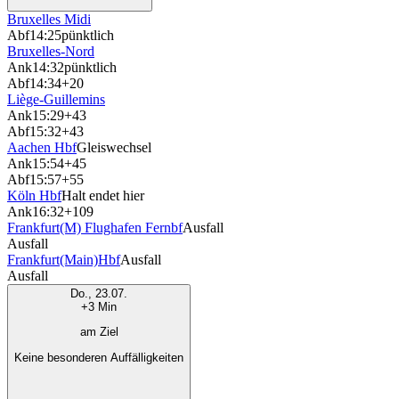
Bruxelles Midi
Abf
14:25
pünktlich
Bruxelles-Nord
Ank
14:32
pünktlich
Abf
14:34
+20
Liège-Guillemins
Ank
15:29
+43
Abf
15:32
+43
Aachen Hbf
Gleiswechsel
Ank
15:54
+45
Abf
15:57
+55
Köln Hbf
Halt endet hier
Ank
16:32
+109
Frankfurt(M) Flughafen Fernbf
Ausfall
Ausfall
Frankfurt(Main)Hbf
Ausfall
Ausfall
Do., 23.07.
+3 Min
am Ziel
Keine besonderen Auffälligkeiten