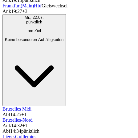
Ank
19:13
pünktlich
Frankfurt(Main)Hbf
Gleiswechsel
Ank
19:27
+3
Mi., 22.07.
pünktlich
am Ziel
Keine besonderen Auffälligkeiten
Bruxelles Midi
Abf
14:25
+1
Bruxelles-Nord
Ank
14:32
+1
Abf
14:34
pünktlich
Liège-Guillemins