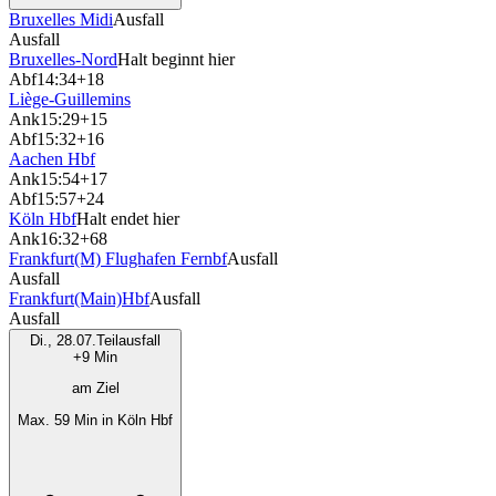
Bruxelles Midi
Ausfall
Ausfall
Bruxelles-Nord
Halt beginnt hier
Abf
14:34
+18
Liège-Guillemins
Ank
15:29
+15
Abf
15:32
+16
Aachen Hbf
Ank
15:54
+17
Abf
15:57
+24
Köln Hbf
Halt endet hier
Ank
16:32
+68
Frankfurt(M) Flughafen Fernbf
Ausfall
Ausfall
Frankfurt(Main)Hbf
Ausfall
Ausfall
Di., 28.07.
Teilausfall
+9 Min
am Ziel
Max. 59 Min in Köln Hbf