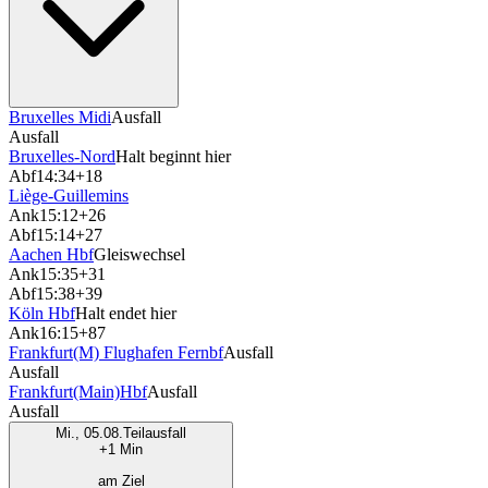
Bruxelles Midi
Ausfall
Ausfall
Bruxelles-Nord
Halt beginnt hier
Abf
14:34
+18
Liège-Guillemins
Ank
15:12
+26
Abf
15:14
+27
Aachen Hbf
Gleiswechsel
Ank
15:35
+31
Abf
15:38
+39
Köln Hbf
Halt endet hier
Ank
16:15
+87
Frankfurt(M) Flughafen Fernbf
Ausfall
Ausfall
Frankfurt(Main)Hbf
Ausfall
Ausfall
Mi., 05.08.
Teilausfall
+1 Min
am Ziel