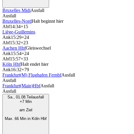
Bruxelles Midi
Ausfall
Ausfall
Bruxelles-Nord
Halt beginnt hier
Abf
14:34
+15
Liège-Guillemins
Ank
15:29
+24
Abf
15:32
+23
Aachen Hbf
Gleiswechsel
Ank
15:54
+24
Abf
15:57
+33
Köln Hbf
Halt endet hier
Ank
16:32
+79
Frankfurt(M) Flughafen Fernbf
Ausfall
Ausfall
Frankfurt(Main)Hbf
Ausfall
Ausfall
Sa., 01.08.
Teilausfall
+7 Min
am Ziel
Max. 66 Min in Köln Hbf