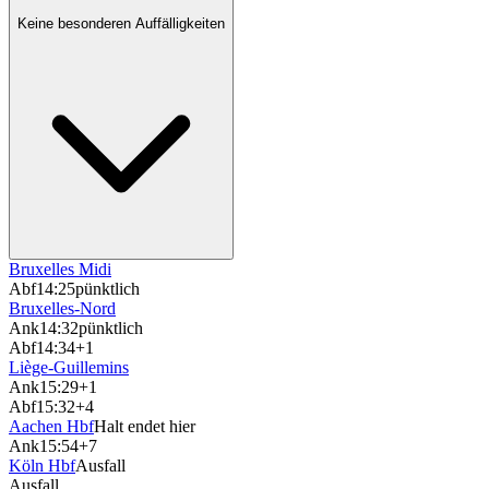
Keine besonderen Auffälligkeiten
Bruxelles Midi
Abf
14:25
pünktlich
Bruxelles-Nord
Ank
14:32
pünktlich
Abf
14:34
+1
Liège-Guillemins
Ank
15:29
+1
Abf
15:32
+4
Aachen Hbf
Halt endet hier
Ank
15:54
+7
Köln Hbf
Ausfall
Ausfall