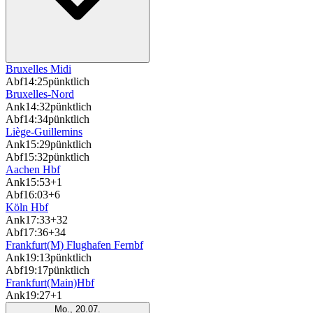
Bruxelles Midi
Abf
14:25
pünktlich
Bruxelles-Nord
Ank
14:32
pünktlich
Abf
14:34
pünktlich
Liège-Guillemins
Ank
15:29
pünktlich
Abf
15:32
pünktlich
Aachen Hbf
Ank
15:53
+1
Abf
16:03
+6
Köln Hbf
Ank
17:33
+32
Abf
17:36
+34
Frankfurt(M) Flughafen Fernbf
Ank
19:13
pünktlich
Abf
19:17
pünktlich
Frankfurt(Main)Hbf
Ank
19:27
+1
Mo., 20.07.