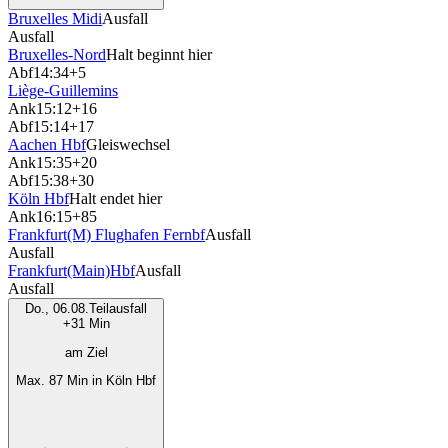
Bruxelles Midi
Ausfall
Ausfall
Bruxelles-Nord
Halt beginnt hier
Abf
14:34
+5
Liège-Guillemins
Ank
15:12
+16
Abf
15:14
+17
Aachen Hbf
Gleiswechsel
Ank
15:35
+20
Abf
15:38
+30
Köln Hbf
Halt endet hier
Ank
16:15
+85
Frankfurt(M) Flughafen Fernbf
Ausfall
Ausfall
Frankfurt(Main)Hbf
Ausfall
Ausfall
Do., 06.08.
Teilausfall
+31 Min
am Ziel
Max. 87 Min in Köln Hbf