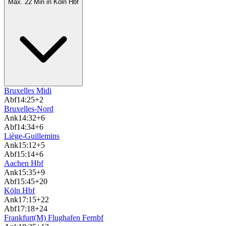
Max. 22 Min in Köln Hbf
Bruxelles Midi
Abf
14:25
+2
Bruxelles-Nord
Ank
14:32
+6
Abf
14:34
+6
Liège-Guillemins
Ank
15:12
+5
Abf
15:14
+6
Aachen Hbf
Ank
15:35
+9
Abf
15:45
+20
Köln Hbf
Ank
17:15
+22
Abf
17:18
+24
Frankfurt(M) Flughafen Fernbf