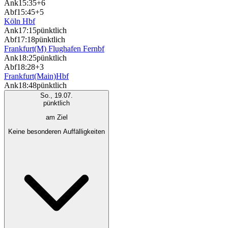
Ank
15:35
+6
Abf
15:45
+5
Köln Hbf
Ank
17:15
pünktlich
Abf
17:18
pünktlich
Frankfurt(M) Flughafen Fernbf
Ank
18:25
pünktlich
Abf
18:28
+3
Frankfurt(Main)Hbf
Ank
18:48
pünktlich
So., 19.07.
pünktlich
am Ziel
Keine besonderen Auffälligkeiten