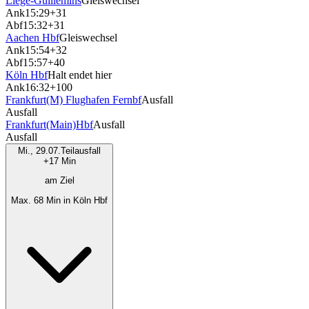
Liège-Guillemins
Gleiswechsel
Ank
15:29
+31
Abf
15:32
+31
Aachen Hbf
Gleiswechsel
Ank
15:54
+32
Abf
15:57
+40
Köln Hbf
Halt endet hier
Ank
16:32
+100
Frankfurt(M) Flughafen Fernbf
Ausfall
Ausfall
Frankfurt(Main)Hbf
Ausfall
Ausfall
Mi., 29.07.
Teilausfall
+17 Min
am Ziel
Max. 68 Min in Köln Hbf