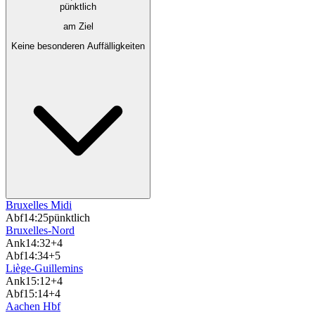
pünktlich
am Ziel
Keine besonderen Auffälligkeiten
Bruxelles Midi
Abf
14:25
pünktlich
Bruxelles-Nord
Ank
14:32
+4
Abf
14:34
+5
Liège-Guillemins
Ank
15:12
+4
Abf
15:14
+4
Aachen Hbf