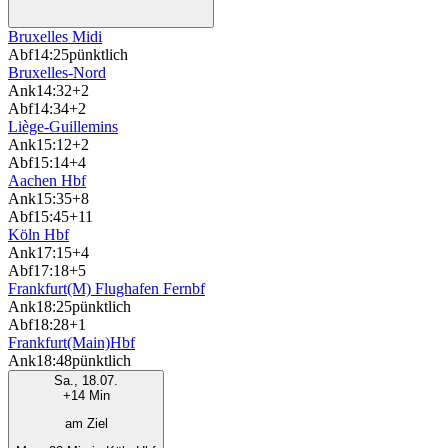
Bruxelles Midi
Abf
14:25
pünktlich
Bruxelles-Nord
Ank
14:32
+2
Abf
14:34
+2
Liège-Guillemins
Ank
15:12
+2
Abf
15:14
+4
Aachen Hbf
Ank
15:35
+8
Abf
15:45
+11
Köln Hbf
Ank
17:15
+4
Abf
17:18
+5
Frankfurt(M) Flughafen Fernbf
Ank
18:25
pünktlich
Abf
18:28
+1
Frankfurt(Main)Hbf
Ank
18:48
pünktlich
Sa., 18.07.
+14 Min
am Ziel