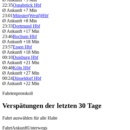
22:35
Osnabrück Hbf
Ø Ankunft
+7 Min
23:01
Münster(Westf)Hbf
Ø Ankunft
+8 Min
23:33
Dortmund Hbf
Ø Ankunft
+17 Min
23:46
Bochum Hbf
Ø Ankunft
+18 Min
23:57
Essen Hbf
Ø Ankunft
+18 Min
00:10
Duisburg Hbf
Ø Ankunft
+21 Min
00:48
Köln Hbf
Ø Ankunft
+27 Min
00:24
Düsseldorf Hbf
Ø Ankunft
+22 Min
Fahrtenprotokoll
Verspätungen der letzten 30 Tage
Fahrt auswählen für alle Halte
Fahrt
Ankunft
Unterwegs