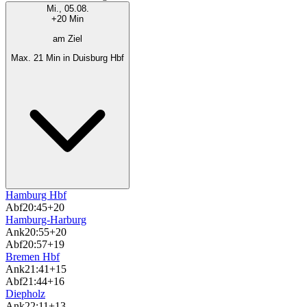
Mi., 05.08.
+20 Min
am Ziel
Max. 21 Min in Duisburg Hbf
Hamburg Hbf
Abf
20:45
+20
Hamburg-Harburg
Ank
20:55
+20
Abf
20:57
+19
Bremen Hbf
Ank
21:41
+15
Abf
21:44
+16
Diepholz
Ank
22:11
+13