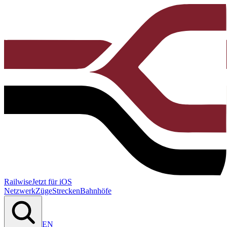
Railwise
Jetzt für iOS
Netzwerk
Züge
Strecken
Bahnhöfe
EN