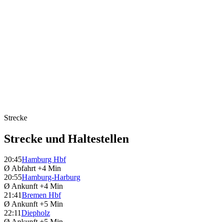
Strecke
Strecke und Haltestellen
20:45
Hamburg Hbf
Ø Abfahrt
+4 Min
20:55
Hamburg-Harburg
Ø Ankunft
+4 Min
21:41
Bremen Hbf
Ø Ankunft
+5 Min
22:11
Diepholz
Ø Ankunft
+5 Min