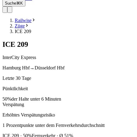
Suche
⌘K
Railwise
Züge
ICE 209
ICE
209
InterCity Express
Hamburg Hbf
→
Düsseldorf Hbf
Letzte 30 Tage
Pünktlichkeit
50%
der Halte unter 6 Minuten
Verspätung
Erhöhtes Verspätungsrisiko
1
Prozentpunkte
unter
dem Fernverkehrsdurchschnitt
ICE
209
·
50
%
Fernverkehr · Ø
51
%