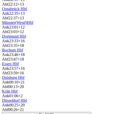
Abf
22:12
+13
Osnabrück Hbf
Ank
22:35
+13
Abf
22:37
+13
Münster(Westf)Hbf
Ank
23:01
+12
Abf
23:03
+12
Dortmund Hbf
Ank
23:33
+16
Abf
23:35
+18
Bochum Hbf
Ank
23:46
+18
Abf
23:47
+18
Essen Hbf
Ank
23:57
+16
Abf
23:59
+16
Duisburg Hbf
Ank
00:10
+21
Abf
00:13
+20
Köln Hbf
Ank
01:06
+2
Düsseldorf Hbf
Ank
00:25
+20
Abf
00:26
+21