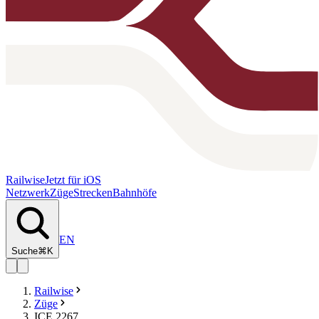
Railwise
Jetzt für iOS
Netzwerk
Züge
Strecken
Bahnhöfe
EN
Suche
⌘K
Railwise
Züge
ICE 2267