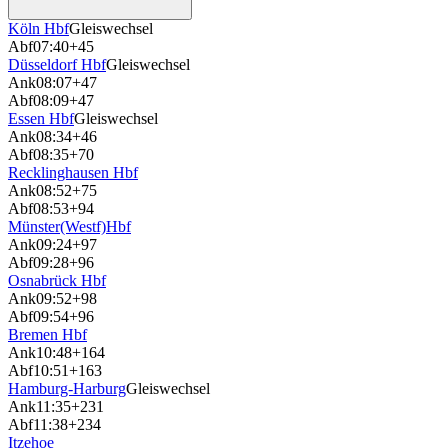
Köln Hbf
Gleiswechsel
Abf
07:40
+45
Düsseldorf Hbf
Gleiswechsel
Ank
08:07
+47
Abf
08:09
+47
Essen Hbf
Gleiswechsel
Ank
08:34
+46
Abf
08:35
+70
Recklinghausen Hbf
Ank
08:52
+75
Abf
08:53
+94
Münster(Westf)Hbf
Ank
09:24
+97
Abf
09:28
+96
Osnabrück Hbf
Ank
09:52
+98
Abf
09:54
+96
Bremen Hbf
Ank
10:48
+164
Abf
10:51
+163
Hamburg-Harburg
Gleiswechsel
Ank
11:35
+231
Abf
11:38
+234
Itzehoe