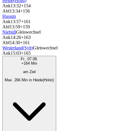
Heide(Holst)
Ank
13:32
+154
Abf
13:34
+156
Husum
Ank
13:57
+161
Abf
13:59
+159
Niebüll
Gleiswechsel
Ank
14:26
+163
Abf
14:30
+161
Westerland(Sylt)
Gleiswechsel
Ank
15:03
+165
Fr., 07.08.
+164 Min
am Ziel
Max. 266 Min in Heide(Holst)