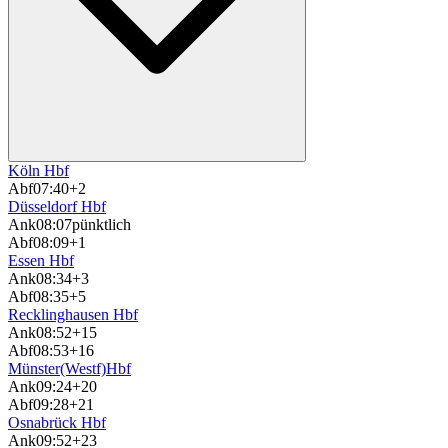
Köln Hbf
Abf
07:40
+2
Düsseldorf Hbf
Ank
08:07
pünktlich
Abf
08:09
+1
Essen Hbf
Ank
08:34
+3
Abf
08:35
+5
Recklinghausen Hbf
Ank
08:52
+15
Abf
08:53
+16
Münster(Westf)Hbf
Ank
09:24
+20
Abf
09:28
+21
Osnabrück Hbf
Ank
09:52
+23