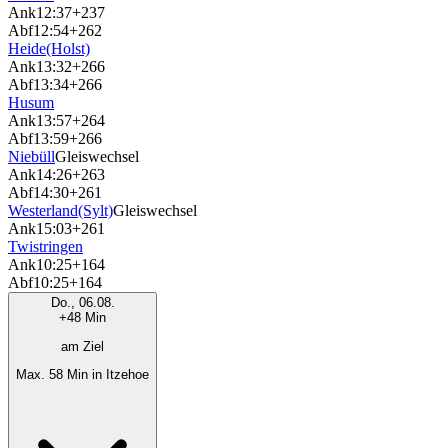
Ank
12:37
+237
Abf
12:54
+262
Heide(Holst)
Ank
13:32
+266
Abf
13:34
+266
Husum
Ank
13:57
+264
Abf
13:59
+266
Niebüll
Gleiswechsel
Ank
14:26
+263
Abf
14:30
+261
Westerland(Sylt)
Gleiswechsel
Ank
15:03
+261
Twistringen
Ank
10:25
+164
Abf
10:25
+164
Do., 06.08.
+48 Min
am Ziel
Max. 58 Min in Itzehoe