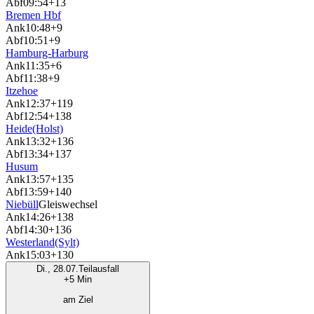
Abf
09:54
+13
Bremen Hbf
Ank
10:48
+9
Abf
10:51
+9
Hamburg-Harburg
Ank
11:35
+6
Abf
11:38
+9
Itzehoe
Ank
12:37
+119
Abf
12:54
+138
Heide(Holst)
Ank
13:32
+136
Abf
13:34
+137
Husum
Ank
13:57
+135
Abf
13:59
+140
Niebüll
Gleiswechsel
Ank
14:26
+138
Abf
14:30
+136
Westerland(Sylt)
Ank
15:03
+130
Di., 28.07.
Teilausfall
+5 Min
am Ziel