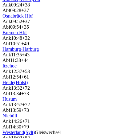
Ank
09:24
+38
Abf
09:28
+37
Osnabrück Hbf
Ank
09:52
+37
Abf
09:54
+35
Bremen Hbf
Ank
10:48
+32
Abf
10:51
+49
Hamburg-Harburg
Ank
11:35
+43
Abf
11:38
+44
Itzehoe
Ank
12:37
+53
Abf
12:54
+61
Heide(Holst)
Ank
13:32
+72
Abf
13:34
+73
Husum
Ank
13:57
+72
Abf
13:59
+73
Niebüll
Ank
14:26
+71
Abf
14:30
+79
Westerland(Sylt)
Gleiswechsel
Ank
15:03
+82