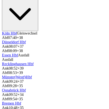
Köln Hbf
Gleiswechsel
Abf
07:40
+38
Düsseldorf Hbf
Ank
08:07
+37
Abf
08:09
+38
Essen Hbf
Ausfall
Ausfall
Recklinghausen Hbf
Ank
08:52
+39
Abf
08:53
+39
Münster(Westf)Hbf
Ank
09:24
+37
Abf
09:28
+35
Osnabrück Hbf
Ank
09:52
+34
Abf
09:54
+35
Bremen Hbf
Ank
10:48
+35