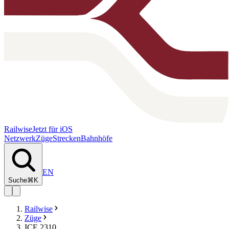
Railwise
Jetzt für iOS
Netzwerk
Züge
Strecken
Bahnhöfe
EN
Suche
⌘K
Railwise
Züge
ICE 2310