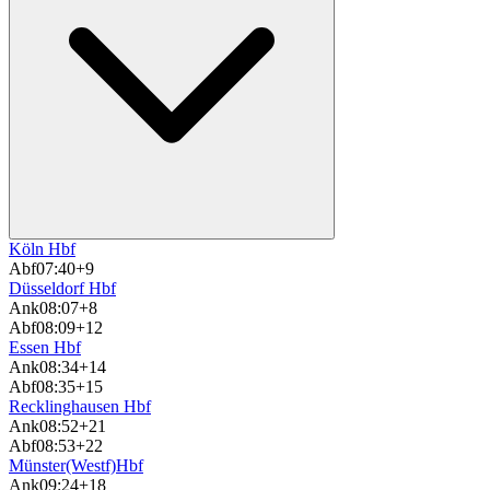
Köln Hbf
Abf
07:40
+9
Düsseldorf Hbf
Ank
08:07
+8
Abf
08:09
+12
Essen Hbf
Ank
08:34
+14
Abf
08:35
+15
Recklinghausen Hbf
Ank
08:52
+21
Abf
08:53
+22
Münster(Westf)Hbf
Ank
09:24
+18