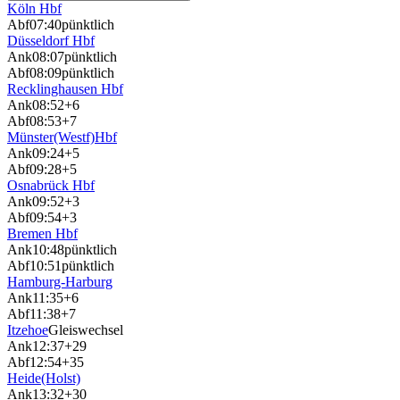
Köln Hbf
Abf
07:40
pünktlich
Düsseldorf Hbf
Ank
08:07
pünktlich
Abf
08:09
pünktlich
Recklinghausen Hbf
Ank
08:52
+6
Abf
08:53
+7
Münster(Westf)Hbf
Ank
09:24
+5
Abf
09:28
+5
Osnabrück Hbf
Ank
09:52
+3
Abf
09:54
+3
Bremen Hbf
Ank
10:48
pünktlich
Abf
10:51
pünktlich
Hamburg-Harburg
Ank
11:35
+6
Abf
11:38
+7
Itzehoe
Gleiswechsel
Ank
12:37
+29
Abf
12:54
+35
Heide(Holst)
Ank
13:32
+30