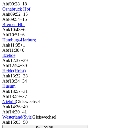
Abf
09:28
+18
Osnabrück Hbf
Ank
09:52
+15
Abf
09:54
+15
Bremen Hbf
Ank
10:48
+6
Abf
10:51
+6
Hamburg-Harburg
Ank
11:35
+1
Abf
11:38
+6
Itzehoe
Ank
12:37
+29
Abf
12:54
+39
Heide(Holst)
Ank
13:32
+33
Abf
13:34
+34
Husum
Ank
13:57
+31
Abf
13:59
+37
Niebüll
Gleiswechsel
Ank
14:26
+40
Abf
14:30
+41
Westerland(Sylt)
Gleiswechsel
Ank
15:03
+50
So., 02.08.