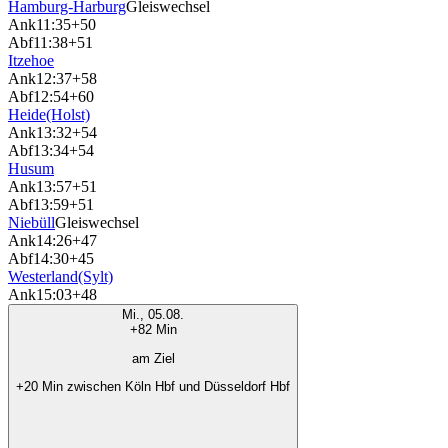
Hamburg-Harburg
Gleiswechsel
Ank
11:35
+50
Abf
11:38
+51
Itzehoe
Ank
12:37
+58
Abf
12:54
+60
Heide(Holst)
Ank
13:32
+54
Abf
13:34
+54
Husum
Ank
13:57
+51
Abf
13:59
+51
Niebüll
Gleiswechsel
Ank
14:26
+47
Abf
14:30
+45
Westerland(Sylt)
Ank
15:03
+48
Mi., 05.08.
+82 Min
am Ziel
+20 Min zwischen Köln Hbf und Düsseldorf Hbf