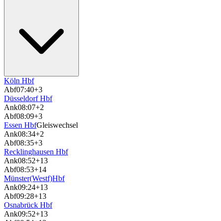
Köln Hbf
Abf
07:40
+3
Düsseldorf Hbf
Ank
08:07
+2
Abf
08:09
+3
Essen Hbf
Gleiswechsel
Ank
08:34
+2
Abf
08:35
+3
Recklinghausen Hbf
Ank
08:52
+13
Abf
08:53
+14
Münster(Westf)Hbf
Ank
09:24
+13
Abf
09:28
+13
Osnabrück Hbf
Ank
09:52
+13