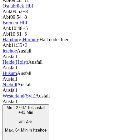
Abf
09:28
+11
Osnabrück Hbf
Ank
09:52
+8
Abf
09:54
+8
Bremen Hbf
Ank
10:48
+5
Abf
10:51
+5
Hamburg-Harburg
Halt endet hier
Ank
11:35
+3
Itzehoe
Ausfall
Ausfall
Heide(Holst)
Ausfall
Ausfall
Husum
Ausfall
Ausfall
Niebüll
Ausfall
Ausfall
Westerland(Sylt)
Ausfall
Ausfall
Mo., 27.07.
Teilausfall
+43 Min
am Ziel
Max. 64 Min in Itzehoe