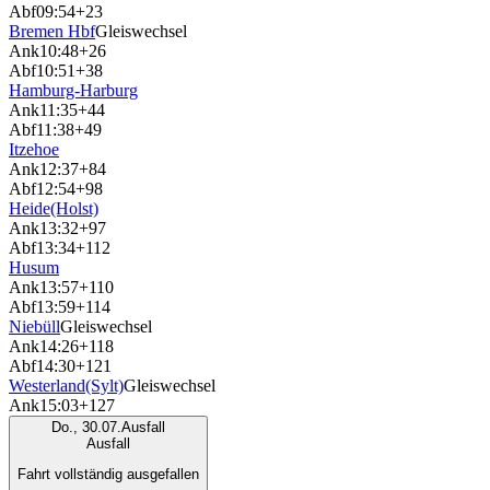
Abf
09:54
+23
Bremen Hbf
Gleiswechsel
Ank
10:48
+26
Abf
10:51
+38
Hamburg-Harburg
Ank
11:35
+44
Abf
11:38
+49
Itzehoe
Ank
12:37
+84
Abf
12:54
+98
Heide(Holst)
Ank
13:32
+97
Abf
13:34
+112
Husum
Ank
13:57
+110
Abf
13:59
+114
Niebüll
Gleiswechsel
Ank
14:26
+118
Abf
14:30
+121
Westerland(Sylt)
Gleiswechsel
Ank
15:03
+127
Do., 30.07.
Ausfall
Ausfall
Fahrt vollständig ausgefallen