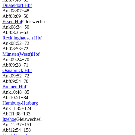
Düsseldorf Hbf
Ank
08:07
+48
Abf
08:09
+50
Essen Hbf
Gleiswechsel
Ank
08:34
+50
Abf
08:35
+63
Recklinghausen Hbf
Ank
08:52
+72
Abf
08:53
+72
Münster(Westf)Hbf
Ank
09:24
+70
Abf
09:28
+71
Osnabrück Hbf
Ank
09:52
+72
Abf
09:54
+70
Bremen Hbf
Ank
10:48
+85
Abf
10:51
+84
Hamburg-Harburg
Ank
11:35
+124
Abf
11:38
+133
Itzehoe
Gleiswechsel
Ank
12:37
+151
Abf
12:54
+158