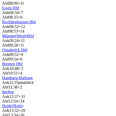
Abf
08:09
+11
Essen Hbf
Ank
08:34
+7
Abf
08:35
+8
Recklinghausen Hbf
Ank
08:52
+12
Abf
08:53
+14
Münster(Westf)Hbf
Ank
09:24
+11
Abf
09:28
+11
Osnabrück Hbf
Ank
09:52
+9
Abf
09:54
+9
Bremen Hbf
Ank
10:48
+3
Abf
10:51
+4
Hamburg-Harburg
Ank
11:35
pünktlich
Abf
11:38
+2
Itzehoe
Ank
12:37
+31
Abf
12:54
+34
Heide(Holst)
Ank
13:32
+29
Abf
13:34
+30