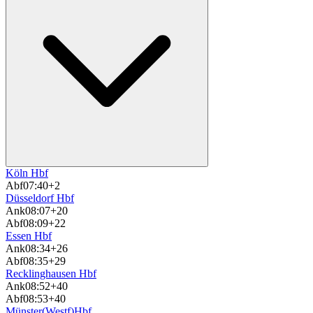
Köln Hbf
Abf
07:40
+2
Düsseldorf Hbf
Ank
08:07
+20
Abf
08:09
+22
Essen Hbf
Ank
08:34
+26
Abf
08:35
+29
Recklinghausen Hbf
Ank
08:52
+40
Abf
08:53
+40
Münster(Westf)Hbf