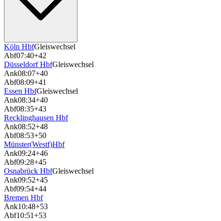
Köln Hbf
Gleiswechsel
Abf
07:40
+42
Düsseldorf Hbf
Gleiswechsel
Ank
08:07
+40
Abf
08:09
+41
Essen Hbf
Gleiswechsel
Ank
08:34
+40
Abf
08:35
+43
Recklinghausen Hbf
Ank
08:52
+48
Abf
08:53
+50
Münster(Westf)Hbf
Ank
09:24
+46
Abf
09:28
+45
Osnabrück Hbf
Gleiswechsel
Ank
09:52
+45
Abf
09:54
+44
Bremen Hbf
Ank
10:48
+53
Abf
10:51
+53