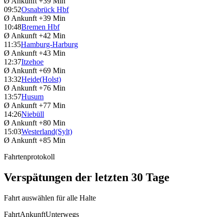
Ø Ankunft
+39 Min
09:52
Osnabrück Hbf
Ø Ankunft
+39 Min
10:48
Bremen Hbf
Ø Ankunft
+42 Min
11:35
Hamburg-Harburg
Ø Ankunft
+43 Min
12:37
Itzehoe
Ø Ankunft
+69 Min
13:32
Heide(Holst)
Ø Ankunft
+76 Min
13:57
Husum
Ø Ankunft
+77 Min
14:26
Niebüll
Ø Ankunft
+80 Min
15:03
Westerland(Sylt)
Ø Ankunft
+85 Min
Fahrtenprotokoll
Verspätungen der letzten 30 Tage
Fahrt auswählen für alle Halte
Fahrt
Ankunft
Unterwegs