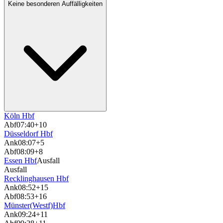
Keine besonderen Auffälligkeiten
Köln Hbf
Abf
07:40
+10
Düsseldorf Hbf
Ank
08:07
+5
Abf
08:09
+8
Essen Hbf
Ausfall
Ausfall
Recklinghausen Hbf
Ank
08:52
+15
Abf
08:53
+16
Münster(Westf)Hbf
Ank
09:24
+11