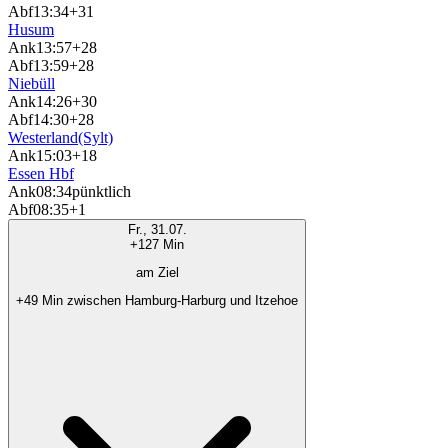
Abf
13:34
+31
Husum
Ank
13:57
+28
Abf
13:59
+28
Niebüll
Ank
14:26
+30
Abf
14:30
+28
Westerland(Sylt)
Ank
15:03
+18
Essen Hbf
Ank
08:34
pünktlich
Abf
08:35
+1
Fr., 31.07.
+127 Min
am Ziel
+49 Min zwischen Hamburg-Harburg und Itzehoe