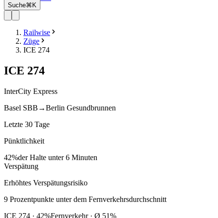
Suche
⌘K
Railwise
Züge
ICE 274
ICE
274
InterCity Express
Basel SBB
→
Berlin Gesundbrunnen
Letzte 30 Tage
Pünktlichkeit
42%
der Halte unter 6 Minuten
Verspätung
Erhöhtes Verspätungsrisiko
9
Prozentpunkte
unter
dem Fernverkehrsdurchschnitt
ICE
274
·
42
%
Fernverkehr · Ø
51
%