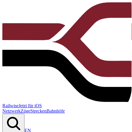
Railwise
Jetzt für iOS
Netzwerk
Züge
Strecken
Bahnhöfe
EN