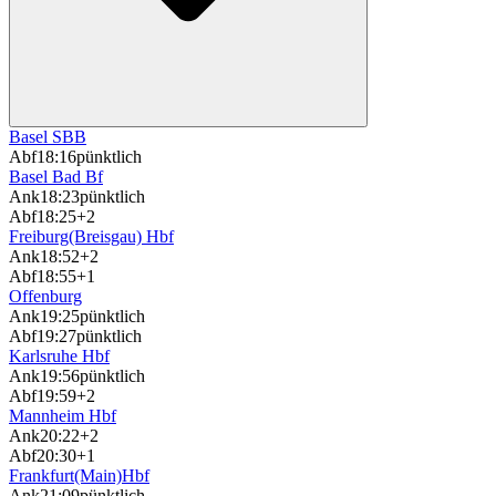
Basel SBB
Abf
18:16
pünktlich
Basel Bad Bf
Ank
18:23
pünktlich
Abf
18:25
+2
Freiburg(Breisgau) Hbf
Ank
18:52
+2
Abf
18:55
+1
Offenburg
Ank
19:25
pünktlich
Abf
19:27
pünktlich
Karlsruhe Hbf
Ank
19:56
pünktlich
Abf
19:59
+2
Mannheim Hbf
Ank
20:22
+2
Abf
20:30
+1
Frankfurt(Main)Hbf
Ank
21:09
pünktlich