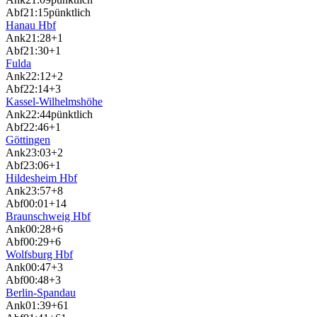
Abf
21:15
pünktlich
Hanau Hbf
Ank
21:28
+1
Abf
21:30
+1
Fulda
Ank
22:12
+2
Abf
22:14
+3
Kassel-Wilhelmshöhe
Ank
22:44
pünktlich
Abf
22:46
+1
Göttingen
Ank
23:03
+2
Abf
23:06
+1
Hildesheim Hbf
Ank
23:57
+8
Abf
00:01
+14
Braunschweig Hbf
Ank
00:28
+6
Abf
00:29
+6
Wolfsburg Hbf
Ank
00:47
+3
Abf
00:48
+3
Berlin-Spandau
Ank
01:39
+61