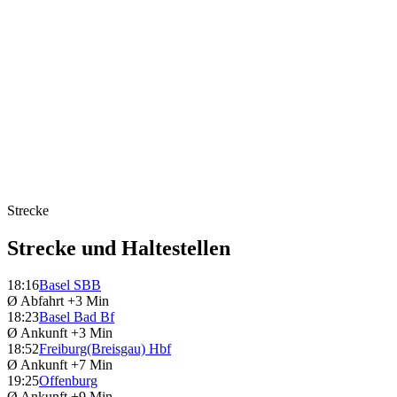
Strecke
Strecke und Haltestellen
18:16
Basel SBB
Ø Abfahrt
+3 Min
18:23
Basel Bad Bf
Ø Ankunft
+3 Min
18:52
Freiburg(Breisgau) Hbf
Ø Ankunft
+7 Min
19:25
Offenburg
Ø Ankunft
+9 Min