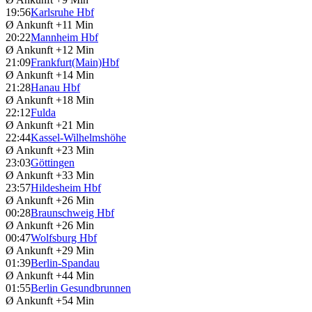
19:56
Karlsruhe Hbf
Ø Ankunft
+11 Min
20:22
Mannheim Hbf
Ø Ankunft
+12 Min
21:09
Frankfurt(Main)Hbf
Ø Ankunft
+14 Min
21:28
Hanau Hbf
Ø Ankunft
+18 Min
22:12
Fulda
Ø Ankunft
+21 Min
22:44
Kassel-Wilhelmshöhe
Ø Ankunft
+23 Min
23:03
Göttingen
Ø Ankunft
+33 Min
23:57
Hildesheim Hbf
Ø Ankunft
+26 Min
00:28
Braunschweig Hbf
Ø Ankunft
+26 Min
00:47
Wolfsburg Hbf
Ø Ankunft
+29 Min
01:39
Berlin-Spandau
Ø Ankunft
+44 Min
01:55
Berlin Gesundbrunnen
Ø Ankunft
+54 Min