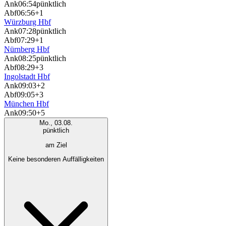
Ank
06:54
pünktlich
Abf
06:56
+1
Würzburg Hbf
Ank
07:28
pünktlich
Abf
07:29
+1
Nürnberg Hbf
Ank
08:25
pünktlich
Abf
08:29
+3
Ingolstadt Hbf
Ank
09:03
+2
Abf
09:05
+3
München Hbf
Ank
09:50
+5
Mo., 03.08.
pünktlich
am Ziel
Keine besonderen Auffälligkeiten