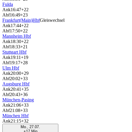
Fulda
Ank
16:47
+22
Abf
16:49
+23
Frankfurt(Main)Hbf
Gleiswechsel
Ank
17:44
+22
Abf
17:50
+22
Mannheim Hbf
Ank
18:30
+22
Abf
18:33
+21
Stuttgart Hbf
Ank
19:11
+19
Abf
19:17
+28
Ulm Hbf
Ank
20:00
+29
Abf
20:02
+33
Augsburg Hbf
Ank
20:41
+35
Abf
20:43
+36
München-Pasing
Ank
21:06
+33
Abf
21:08
+33
München Hbf
Ank
21:15
+32
Mo., 27.07.
+17 Min