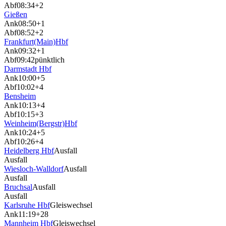
Abf
08:34
+2
Gießen
Ank
08:50
+1
Abf
08:52
+2
Frankfurt(Main)Hbf
Ank
09:32
+1
Abf
09:42
pünktlich
Darmstadt Hbf
Ank
10:00
+5
Abf
10:02
+4
Bensheim
Ank
10:13
+4
Abf
10:15
+3
Weinheim(Bergstr)Hbf
Ank
10:24
+5
Abf
10:26
+4
Heidelberg Hbf
Ausfall
Ausfall
Wiesloch-Walldorf
Ausfall
Ausfall
Bruchsal
Ausfall
Ausfall
Karlsruhe Hbf
Gleiswechsel
Ank
11:19
+28
Mannheim Hbf
Gleiswechsel