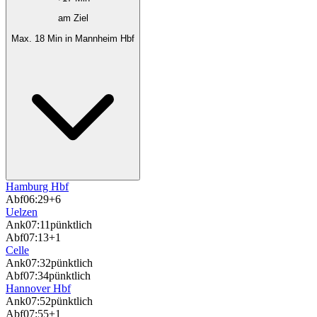
am Ziel
Max. 18 Min in Mannheim Hbf
Hamburg Hbf
Abf
06:29
+6
Uelzen
Ank
07:11
pünktlich
Abf
07:13
+1
Celle
Ank
07:32
pünktlich
Abf
07:34
pünktlich
Hannover Hbf
Ank
07:52
pünktlich
Abf
07:55
+1