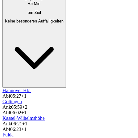
+5 Min
am Ziel
Keine besonderen Auffälligkeiten
Hannover Hbf
Abf
05:27
+1
Göttingen
Ank
05:59
+2
Abf
06:02
+1
Kassel-Wilhelmshöhe
Ank
06:21
+1
Abf
06:23
+1
Fulda