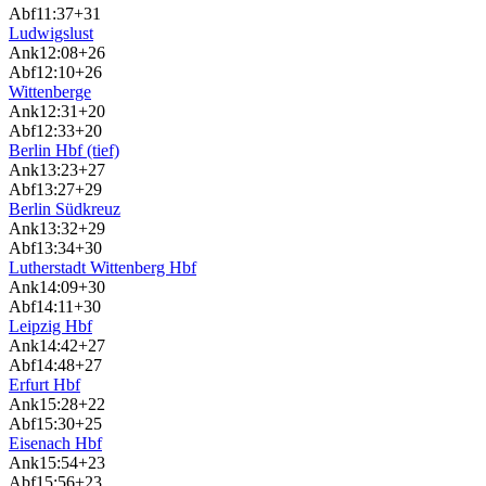
Abf
11:37
+31
Ludwigslust
Ank
12:08
+26
Abf
12:10
+26
Wittenberge
Ank
12:31
+20
Abf
12:33
+20
Berlin Hbf (tief)
Ank
13:23
+27
Abf
13:27
+29
Berlin Südkreuz
Ank
13:32
+29
Abf
13:34
+30
Lutherstadt Wittenberg Hbf
Ank
14:09
+30
Abf
14:11
+30
Leipzig Hbf
Ank
14:42
+27
Abf
14:48
+27
Erfurt Hbf
Ank
15:28
+22
Abf
15:30
+25
Eisenach Hbf
Ank
15:54
+23
Abf
15:56
+23