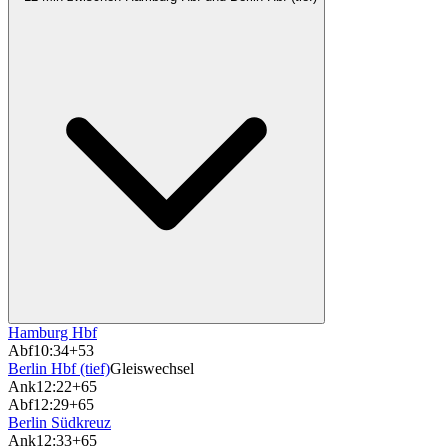
Hamburg Hbf
Abf
10:34
+53
Berlin Hbf (tief)
Gleiswechsel
Ank
12:22
+65
Abf
12:29
+65
Berlin Südkreuz
Ank
12:33
+65