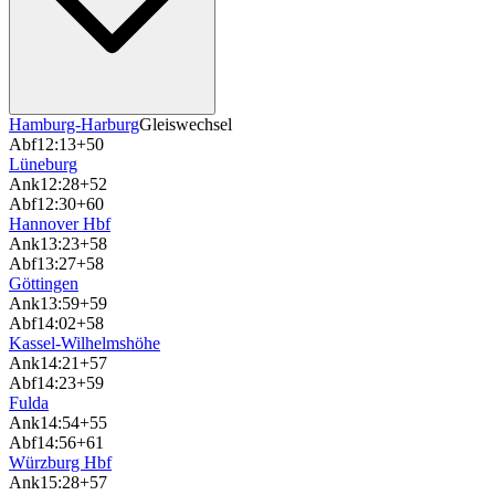
Hamburg-Harburg
Gleiswechsel
Abf
12:13
+50
Lüneburg
Ank
12:28
+52
Abf
12:30
+60
Hannover Hbf
Ank
13:23
+58
Abf
13:27
+58
Göttingen
Ank
13:59
+59
Abf
14:02
+58
Kassel-Wilhelmshöhe
Ank
14:21
+57
Abf
14:23
+59
Fulda
Ank
14:54
+55
Abf
14:56
+61
Würzburg Hbf
Ank
15:28
+57