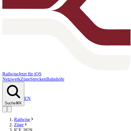
Railwise
Jetzt für iOS
Netzwerk
Züge
Strecken
Bahnhöfe
EN
Suche
⌘K
Railwise
Züge
ICE 2829