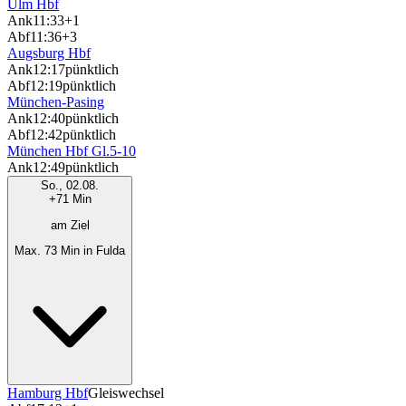
Ulm Hbf
Ank
11:33
+1
Abf
11:36
+3
Augsburg Hbf
Ank
12:17
pünktlich
Abf
12:19
pünktlich
München-Pasing
Ank
12:40
pünktlich
Abf
12:42
pünktlich
München Hbf Gl.5-10
Ank
12:49
pünktlich
So., 02.08.
+71 Min
am Ziel
Max. 73 Min in Fulda
Hamburg Hbf
Gleiswechsel