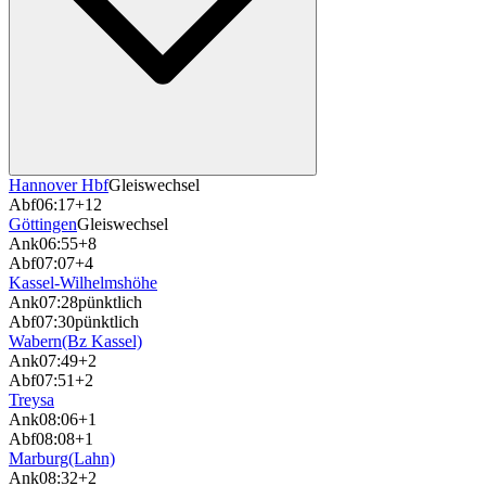
Hannover Hbf
Gleiswechsel
Abf
06:17
+12
Göttingen
Gleiswechsel
Ank
06:55
+8
Abf
07:07
+4
Kassel-Wilhelmshöhe
Ank
07:28
pünktlich
Abf
07:30
pünktlich
Wabern(Bz Kassel)
Ank
07:49
+2
Abf
07:51
+2
Treysa
Ank
08:06
+1
Abf
08:08
+1
Marburg(Lahn)
Ank
08:32
+2