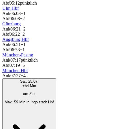
Abf
05:12
pünktlich
Ulm Hbf
Ank
06:03
+1
Abf
06:08
+2
Günzburg
Ank
06:21
+2
Abf
06:22
+2
Augsburg Hbf
Ank
06:51
+1
Abf
06:53
+1
München-Pasing
Ank
07:17
pünktlich
Abf
07:19
+5
München Hbf
Ank
07:27
+4
Sa., 25.07.
+54 Min
am Ziel
Max. 59 Min in Ingolstadt Hbf