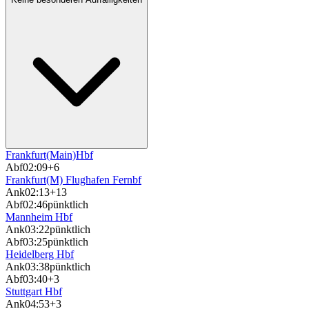
Frankfurt(Main)Hbf
Abf
02:09
+6
Frankfurt(M) Flughafen Fernbf
Ank
02:13
+13
Abf
02:46
pünktlich
Mannheim Hbf
Ank
03:22
pünktlich
Abf
03:25
pünktlich
Heidelberg Hbf
Ank
03:38
pünktlich
Abf
03:40
+3
Stuttgart Hbf
Ank
04:53
+3