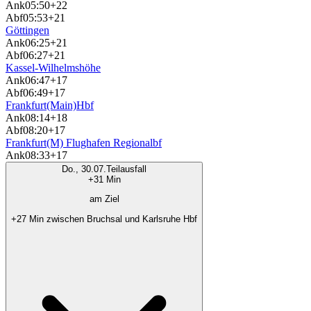
Ank
05:50
+22
Abf
05:53
+21
Göttingen
Ank
06:25
+21
Abf
06:27
+21
Kassel-Wilhelmshöhe
Ank
06:47
+17
Abf
06:49
+17
Frankfurt(Main)Hbf
Ank
08:14
+18
Abf
08:20
+17
Frankfurt(M) Flughafen Regionalbf
Ank
08:33
+17
Do., 30.07.
Teilausfall
+31 Min
am Ziel
+27 Min zwischen Bruchsal und Karlsruhe Hbf