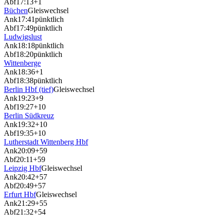
Abf
17:13
+1
Büchen
Gleiswechsel
Ank
17:41
pünktlich
Abf
17:49
pünktlich
Ludwigslust
Ank
18:18
pünktlich
Abf
18:20
pünktlich
Wittenberge
Ank
18:36
+1
Abf
18:38
pünktlich
Berlin Hbf (tief)
Gleiswechsel
Ank
19:23
+9
Abf
19:27
+10
Berlin Südkreuz
Ank
19:32
+10
Abf
19:35
+10
Lutherstadt Wittenberg Hbf
Ank
20:09
+59
Abf
20:11
+59
Leipzig Hbf
Gleiswechsel
Ank
20:42
+57
Abf
20:49
+57
Erfurt Hbf
Gleiswechsel
Ank
21:29
+55
Abf
21:32
+54