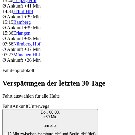
13:46
Leipzig Hbf
Ø Ankunft
+41 Min
14:33
Erfurt Hbf
Ø Ankunft
+39 Min
15:15
Bamberg
Ø Ankunft
+39 Min
15:36
Erlangen
Ø Ankunft
+38 Min
07:56
Nürnberg Hbf
Ø Ankunft
+37 Min
07:27
München Hbf
Ø Ankunft
+26 Min
Fahrtenprotokoll
Verspätungen der letzten 30 Tage
Fahrt auswählen für alle Halte
Fahrt
Ankunft
Unterwegs
Do., 06.08.
+69 Min
am Ziel
+12 Min zwischen Hamburg Hbf und Berlin Hbf (tief)