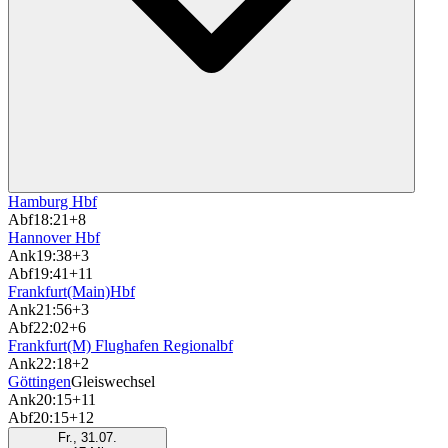
Hamburg Hbf
Abf
18:21
+8
Hannover Hbf
Ank
19:38
+3
Abf
19:41
+11
Frankfurt(Main)Hbf
Ank
21:56
+3
Abf
22:02
+6
Frankfurt(M) Flughafen Regionalbf
Ank
22:18
+2
Göttingen
Gleiswechsel
Ank
20:15
+11
Abf
20:15
+12
Fr., 31.07.