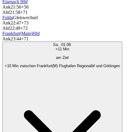
Eisenach Hbf
Ank
21:56
+56
Abf
21:58
+71
Fulda
Gleiswechsel
Ank
22:47
+73
Abf
22:49
+72
Frankfurt(Main)Hbf
Ank
23:44
+71
Sa., 01.08.
+11 Min
am Ziel
+10 Min zwischen Frankfurt(M) Flughafen Regionalbf und Göttingen