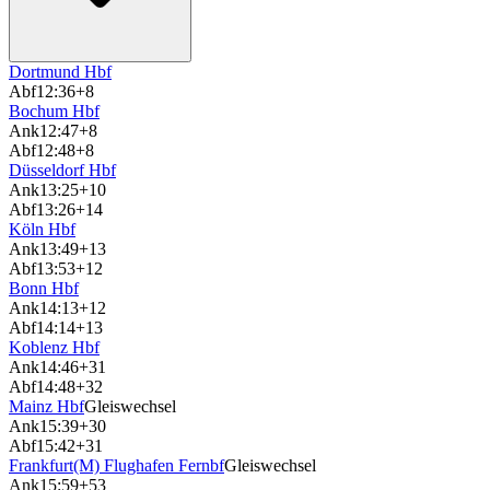
Dortmund Hbf
Abf
12:36
+8
Bochum Hbf
Ank
12:47
+8
Abf
12:48
+8
Düsseldorf Hbf
Ank
13:25
+10
Abf
13:26
+14
Köln Hbf
Ank
13:49
+13
Abf
13:53
+12
Bonn Hbf
Ank
14:13
+12
Abf
14:14
+13
Koblenz Hbf
Ank
14:46
+31
Abf
14:48
+32
Mainz Hbf
Gleiswechsel
Ank
15:39
+30
Abf
15:42
+31
Frankfurt(M) Flughafen Fernbf
Gleiswechsel
Ank
15:59
+53