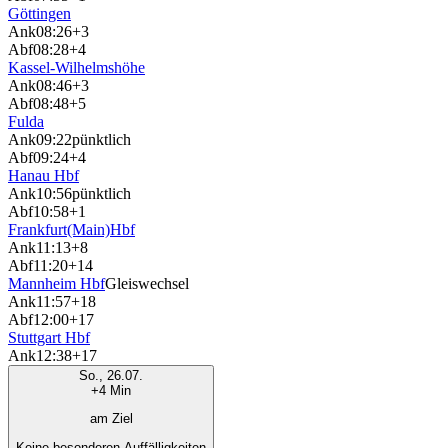
Göttingen
Ank
08:26
+3
Abf
08:28
+4
Kassel-Wilhelmshöhe
Ank
08:46
+3
Abf
08:48
+5
Fulda
Ank
09:22
pünktlich
Abf
09:24
+4
Hanau Hbf
Ank
10:56
pünktlich
Abf
10:58
+1
Frankfurt(Main)Hbf
Ank
11:13
+8
Abf
11:20
+14
Mannheim Hbf
Gleiswechsel
Ank
11:57
+18
Abf
12:00
+17
Stuttgart Hbf
Ank
12:38
+17
So., 26.07.
+4 Min
am Ziel
Keine besonderen Auffälligkeiten