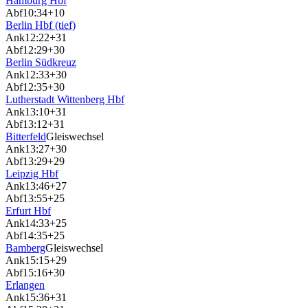
Hamburg Hbf
Abf
10:34
+10
Berlin Hbf (tief)
Ank
12:22
+31
Abf
12:29
+30
Berlin Südkreuz
Ank
12:33
+30
Abf
12:35
+30
Lutherstadt Wittenberg Hbf
Ank
13:10
+31
Abf
13:12
+31
Bitterfeld
Gleiswechsel
Ank
13:27
+30
Abf
13:29
+29
Leipzig Hbf
Ank
13:46
+27
Abf
13:55
+25
Erfurt Hbf
Ank
14:33
+25
Abf
14:35
+25
Bamberg
Gleiswechsel
Ank
15:15
+29
Abf
15:16
+30
Erlangen
Ank
15:36
+31