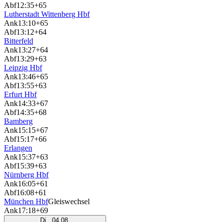
Abf
12:35
+65
Lutherstadt Wittenberg Hbf
Ank
13:10
+65
Abf
13:12
+64
Bitterfeld
Ank
13:27
+64
Abf
13:29
+63
Leipzig Hbf
Ank
13:46
+65
Abf
13:55
+63
Erfurt Hbf
Ank
14:33
+67
Abf
14:35
+68
Bamberg
Ank
15:15
+67
Abf
15:17
+66
Erlangen
Ank
15:37
+63
Abf
15:39
+63
Nürnberg Hbf
Ank
16:05
+61
Abf
16:08
+61
München Hbf
Gleiswechsel
Ank
17:18
+69
Di., 04.08.