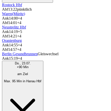
Rostock Hbf
Abf
13:22
pünktlich
Waren(Müritz)
Ank
14:00
+4
Abf
14:01
+4
Neustrelitz Hbf
Ank
14:19
+5
Abf
14:21
+4
Oranienburg
Ank
14:55
+4
Abf
14:57
+4
Berlin Gesundbrunnen
Gleiswechsel
Ank
15:19
+4
Do., 23.07.
+90 Min
am Ziel
Max. 95 Min in Hanau Hbf