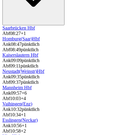
Saarbrücken Hbf
Abf
08:27
+1
Homburg(Saar)Hbf
Ank
08:47
pünktlich
Abf
08:49
pünktlich
Kaiserslautern Hbf
Ank
09:09
pünktlich
Abf
09:11
pünktlich
Neustadt(Weinstr)Hbf
Ank
09:35
pünktlich
Abf
09:37
pünktlich
Mannheim Hbf
Ank
09:57
+6
Abf
10:03
+4
Vaihingen(Enz)
Ank
10:32
pünktlich
Abf
10:34
+1
Esslingen(Neckar)
Ank
10:56
+1
Abf
10:58
+2