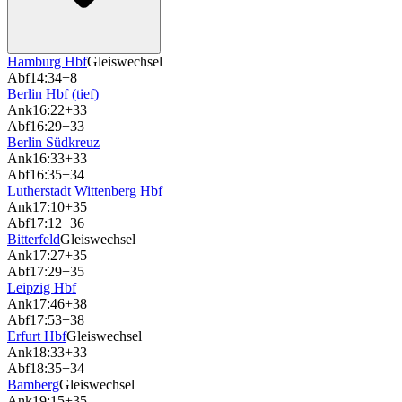
Hamburg Hbf
Gleiswechsel
Abf
14:34
+8
Berlin Hbf (tief)
Ank
16:22
+33
Abf
16:29
+33
Berlin Südkreuz
Ank
16:33
+33
Abf
16:35
+34
Lutherstadt Wittenberg Hbf
Ank
17:10
+35
Abf
17:12
+36
Bitterfeld
Gleiswechsel
Ank
17:27
+35
Abf
17:29
+35
Leipzig Hbf
Ank
17:46
+38
Abf
17:53
+38
Erfurt Hbf
Gleiswechsel
Ank
18:33
+33
Abf
18:35
+34
Bamberg
Gleiswechsel
Ank
19:15
+35