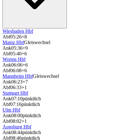
Wiesbaden Hbf
Abf
05:26
+8
Mainz Hbf
Gleiswechsel
Ank
05:36
+9
Abf
05:40
+6
Worms Hbf
Ank
06:06
+6
Abf
06:08
+6
Mannheim Hbf
Gleiswechsel
Ank
06:23
+7
Abf
06:33
+1
Stuttgart Hbf
Ank
07:10
pünktlich
Abf
07:16
pünktlich
Ulm Hbf
Ank
08:00
pünktlich
Abf
08:02
+1
Augsburg Hbf
Ank
08:44
pünktlich
Abf
08:46
pünktlich