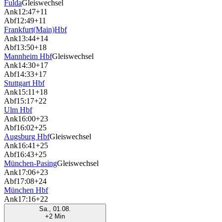
Fulda
Gleiswechsel
Ank
12:47
+11
Abf
12:49
+11
Frankfurt(Main)Hbf
Ank
13:44
+14
Abf
13:50
+18
Mannheim Hbf
Gleiswechsel
Ank
14:30
+17
Abf
14:33
+17
Stuttgart Hbf
Ank
15:11
+18
Abf
15:17
+22
Ulm Hbf
Ank
16:00
+23
Abf
16:02
+25
Augsburg Hbf
Gleiswechsel
Ank
16:41
+25
Abf
16:43
+25
München-Pasing
Gleiswechsel
Ank
17:06
+23
Abf
17:08
+24
München Hbf
Ank
17:16
+22
Sa., 01.08.
+2 Min