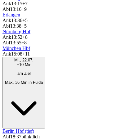
Ank
13:15
+7
Abf
13:16
+9
Erlangen
Ank
13:36
+5
Abf
13:38
+5
Nürnberg Hbf
Ank
13:52
+8
Abf
13:55
+8
München Hbf
Ank
15:08
+11
Mi., 22.07.
+10 Min
am Ziel
Max. 36 Min in Fulda
Berlin Hbf (tief)
Abf
18:37
pünktlich