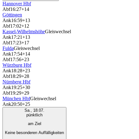
Hannover Hbf
Abf
16:27
+14
Göttingen
Ank
16:59
+13
Abf
17:02
+12
Kassel-Wilhelmshöhe
Gleiswechsel
Ank
17:21
+13
Abf
17:23
+17
Fulda
Gleiswechsel
Ank
17:54
+14
Abf
17:56
+23
Würzburg Hbf
Ank
18:28
+23
Abf
18:29
+28
Nürnberg Hbf
Ank
19:25
+30
Abf
19:29
+29
München Hbf
Gleiswechsel
Ank
20:50
+25
Sa., 18.07.
pünktlich
am Ziel
Keine besonderen Auffälligkeiten