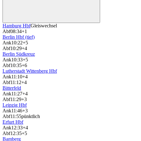
Hamburg Hbf
Gleiswechsel
Abf
08:34
+1
Berlin Hbf (tief)
Ank
10:22
+5
Abf
10:29
+4
Berlin Südkreuz
Ank
10:33
+5
Abf
10:35
+6
Lutherstadt Wittenberg Hbf
Ank
11:10
+4
Abf
11:12
+4
Bitterfeld
Ank
11:27
+4
Abf
11:29
+3
Leipzig Hbf
Ank
11:46
+3
Abf
11:55
pünktlich
Erfurt Hbf
Ank
12:33
+4
Abf
12:35
+5
Bamberg