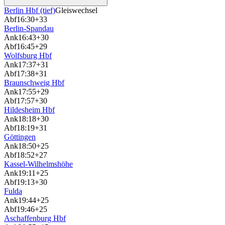
Berlin Hbf (tief)
Gleiswechsel
Abf
16:30
+33
Berlin-Spandau
Ank
16:43
+30
Abf
16:45
+29
Wolfsburg Hbf
Ank
17:37
+31
Abf
17:38
+31
Braunschweig Hbf
Ank
17:55
+29
Abf
17:57
+30
Hildesheim Hbf
Ank
18:18
+30
Abf
18:19
+31
Göttingen
Ank
18:50
+25
Abf
18:52
+27
Kassel-Wilhelmshöhe
Ank
19:11
+25
Abf
19:13
+30
Fulda
Ank
19:44
+25
Abf
19:46
+25
Aschaffenburg Hbf