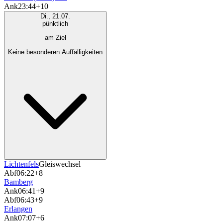
Ank
23:44
+10
Di., 21.07.
pünktlich
am Ziel
Keine besonderen Auffälligkeiten
Lichtenfels
Gleiswechsel
Abf
06:22
+8
Bamberg
Ank
06:41
+9
Abf
06:43
+9
Erlangen
Ank
07:07
+6