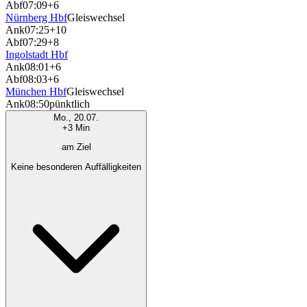
Abf
07:09
+6
Nürnberg Hbf
Gleiswechsel
Ank
07:25
+10
Abf
07:29
+8
Ingolstadt Hbf
Ank
08:01
+6
Abf
08:03
+6
München Hbf
Gleiswechsel
Ank
08:50
pünktlich
Mo., 20.07.
+3 Min
am Ziel
Keine besonderen Auffälligkeiten