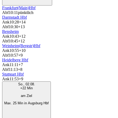
Frankfurt(Main)Hbf
Abf
10:11
pünktlich
Darmstadt Hbf
Ank
10:28
+14
Abf
10:30
+13
Bensheim
Ank
10:43
+12
Abf
10:45
+12
Weinheim(Bergstr)Hbf
Ank
10:55
+10
Abf
10:57
+9
Heidelberg Hbf
Ank
11:11
+7
Abf
11:13
+8
Stuttgart Hbf
Ank
11:53
+9
So., 02.08.
+22 Min
am Ziel
Max. 25 Min in Augsburg Hbf