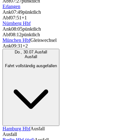
Abf
07:27
pünktlich
Erlangen
Ank
07:49
pünktlich
Abf
07:51
+1
Nürnberg Hbf
Ank
08:05
pünktlich
Abf
08:12
pünktlich
München Hbf
Gleiswechsel
Ank
09:31
+2
Do., 30.07.
Ausfall
Ausfall
Fahrt vollständig ausgefallen
Hamburg Hbf
Ausfall
Ausfall
Berlin Hbf (tief)
Ausfall