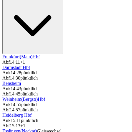
Frankfurt(Main)Hbf
Abf
14:11
+1
Darmstadt Hbf
Ank
14:28
pünktlich
Abf
14:30
pünktlich
Bensheim
Ank
14:43
pünktlich
Abf
14:45
pünktlich
Weinheim(Bergstr)Hbf
Ank
14:55
pünktlich
Abf
14:57
pünktlich
Heidelberg Hbf
Ank
15:11
pünktlich
Abf
15:13
+1
Esslingen(Neckar)
Gleiswechsel