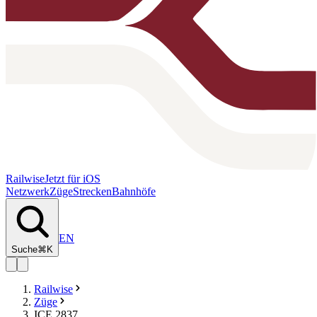
Railwise
Jetzt für iOS
Netzwerk
Züge
Strecken
Bahnhöfe
EN
Suche
⌘K
Railwise
Züge
ICE 2837