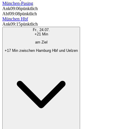
München-Pasing
Ank
09:06
pünktlich
Abf
09:08
pünktlich
München Hbf
Ank
09:15
pünktlich
Fr., 24.07.
+21 Min
am Ziel
+17 Min zwischen Hamburg Hbf und Uelzen