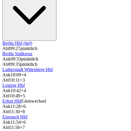
Berlin Hbf (tief)
Abf
09:27
pünktlich
Berlin Südkreuz
Ank
09:33
pünktlich
Abf
09:35
pünktlich
Lutherstadt Wittenberg Hbf
Ank
10:09
+4
Abf
10:11
+3
Leipzig Hbf
Ank
10:42
+4
Abf
10:49
+5
Erfurt Hbf
Gleiswechsel
Ank
11:28
+6
Abf
11:30
+8
Eisenach Hbf
Ank
11:54
+6
Abf
11:56
+7