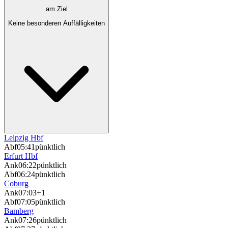
am Ziel
Keine besonderen Auffälligkeiten
Leipzig Hbf
Abf
05:41
pünktlich
Erfurt Hbf
Ank
06:22
pünktlich
Abf
06:24
pünktlich
Coburg
Ank
07:03
+1
Abf
07:05
pünktlich
Bamberg
Ank
07:26
pünktlich