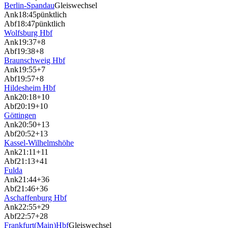
Berlin-Spandau
Gleiswechsel
Ank
18:45
pünktlich
Abf
18:47
pünktlich
Wolfsburg Hbf
Ank
19:37
+8
Abf
19:38
+8
Braunschweig Hbf
Ank
19:55
+7
Abf
19:57
+8
Hildesheim Hbf
Ank
20:18
+10
Abf
20:19
+10
Göttingen
Ank
20:50
+13
Abf
20:52
+13
Kassel-Wilhelmshöhe
Ank
21:11
+11
Abf
21:13
+41
Fulda
Ank
21:44
+36
Abf
21:46
+36
Aschaffenburg Hbf
Ank
22:55
+29
Abf
22:57
+28
Frankfurt(Main)Hbf
Gleiswechsel