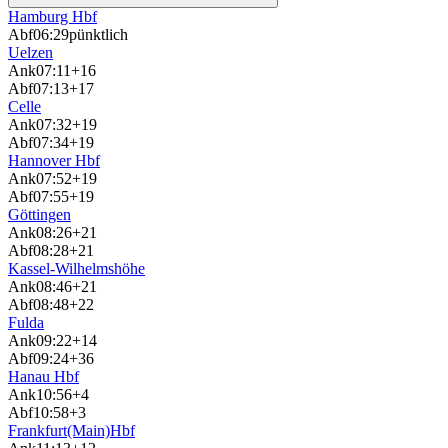
Hamburg Hbf
Abf
06:29
pünktlich
Uelzen
Ank
07:11
+16
Abf
07:13
+17
Celle
Ank
07:32
+19
Abf
07:34
+19
Hannover Hbf
Ank
07:52
+19
Abf
07:55
+19
Göttingen
Ank
08:26
+21
Abf
08:28
+21
Kassel-Wilhelmshöhe
Ank
08:46
+21
Abf
08:48
+22
Fulda
Ank
09:22
+14
Abf
09:24
+36
Hanau Hbf
Ank
10:56
+4
Abf
10:58
+3
Frankfurt(Main)Hbf