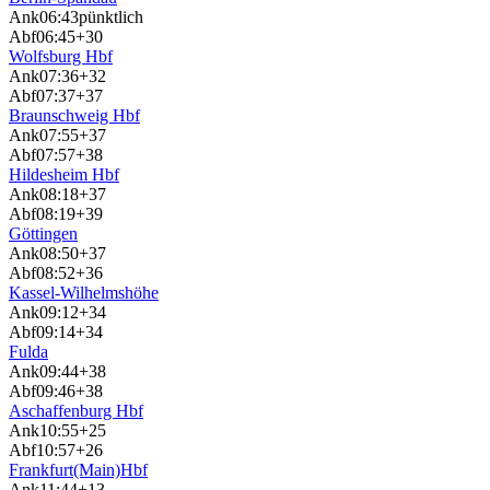
Ank
06:43
pünktlich
Abf
06:45
+30
Wolfsburg Hbf
Ank
07:36
+32
Abf
07:37
+37
Braunschweig Hbf
Ank
07:55
+37
Abf
07:57
+38
Hildesheim Hbf
Ank
08:18
+37
Abf
08:19
+39
Göttingen
Ank
08:50
+37
Abf
08:52
+36
Kassel-Wilhelmshöhe
Ank
09:12
+34
Abf
09:14
+34
Fulda
Ank
09:44
+38
Abf
09:46
+38
Aschaffenburg Hbf
Ank
10:55
+25
Abf
10:57
+26
Frankfurt(Main)Hbf
Ank
11:44
+13