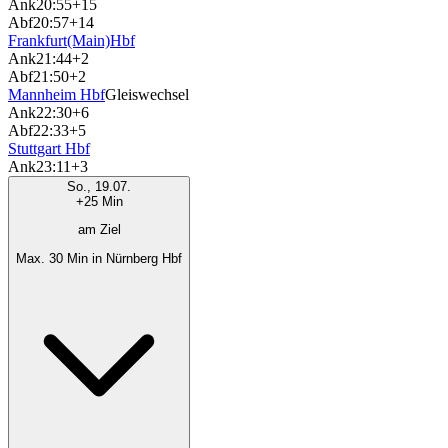
Ank
20:55
+15
Abf
20:57
+14
Frankfurt(Main)Hbf
Ank
21:44
+2
Abf
21:50
+2
Mannheim Hbf
Gleiswechsel
Ank
22:30
+6
Abf
22:33
+5
Stuttgart Hbf
Ank
23:11
+3
So., 19.07.
+25 Min
am Ziel
Max. 30 Min in Nürnberg Hbf