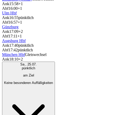
Ank
15:58
+1
Abf
16:00
+1
Ulm Hbf
Ank
16:55
pünktlich
Abf
16:57
+1
Günzburg
Ank
17:09
+2
Abf
17:11
+1
Augsburg Hbf
Ank
17:40
pünktlich
Abf
17:42
pünktlich
München Hbf
Gleiswechsel
Ank
18:10
+2
Sa., 25.07.
pünktlich
am Ziel
Keine besonderen Auffälligkeiten