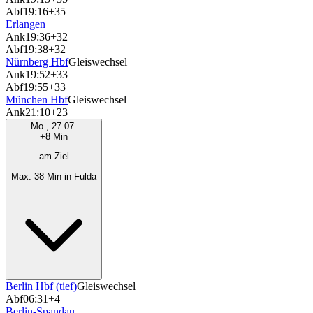
Abf
19:16
+35
Erlangen
Ank
19:36
+32
Abf
19:38
+32
Nürnberg Hbf
Gleiswechsel
Ank
19:52
+33
Abf
19:55
+33
München Hbf
Gleiswechsel
Ank
21:10
+23
Mo., 27.07.
+8 Min
am Ziel
Max. 38 Min in Fulda
Berlin Hbf (tief)
Gleiswechsel
Abf
06:31
+4
Berlin-Spandau