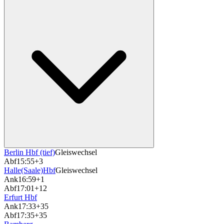
Berlin Hbf (tief)
Gleiswechsel
Abf
15:55
+3
Halle(Saale)Hbf
Gleiswechsel
Ank
16:59
+1
Abf
17:01
+12
Erfurt Hbf
Ank
17:33
+35
Abf
17:35
+35