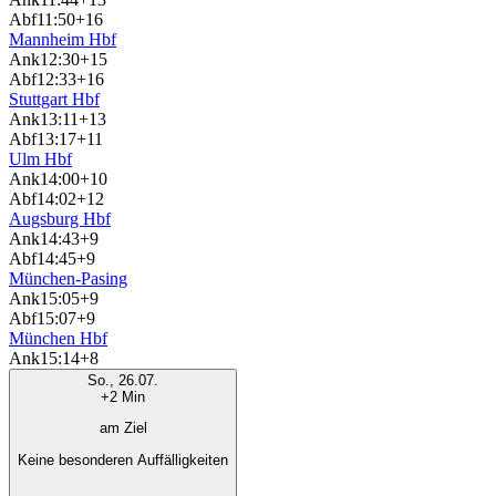
Abf
11:50
+16
Mannheim Hbf
Ank
12:30
+15
Abf
12:33
+16
Stuttgart Hbf
Ank
13:11
+13
Abf
13:17
+11
Ulm Hbf
Ank
14:00
+10
Abf
14:02
+12
Augsburg Hbf
Ank
14:43
+9
Abf
14:45
+9
München-Pasing
Ank
15:05
+9
Abf
15:07
+9
München Hbf
Ank
15:14
+8
So., 26.07.
+2 Min
am Ziel
Keine besonderen Auffälligkeiten