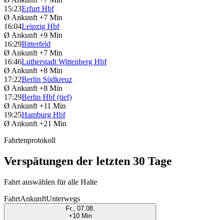
15:23
Erfurt Hbf
Ø Ankunft
+7 Min
16:04
Leipzig Hbf
Ø Ankunft
+9 Min
16:29
Bitterfeld
Ø Ankunft
+7 Min
16:46
Lutherstadt Wittenberg Hbf
Ø Ankunft
+8 Min
17:22
Berlin Südkreuz
Ø Ankunft
+8 Min
17:29
Berlin Hbf (tief)
Ø Ankunft
+11 Min
19:25
Hamburg Hbf
Ø Ankunft
+21 Min
Fahrtenprotokoll
Verspätungen der letzten 30 Tage
Fahrt auswählen für alle Halte
Fahrt
Ankunft
Unterwegs
Fr., 07.08.
+10 Min