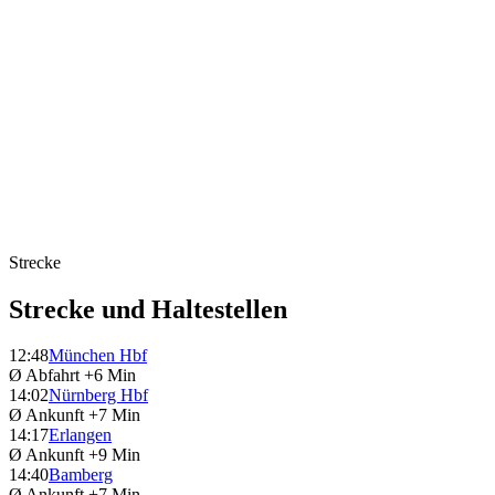
Strecke
Strecke und Haltestellen
12:48
München Hbf
Ø Abfahrt
+6 Min
14:02
Nürnberg Hbf
Ø Ankunft
+7 Min
14:17
Erlangen
Ø Ankunft
+9 Min
14:40
Bamberg
Ø Ankunft
+7 Min