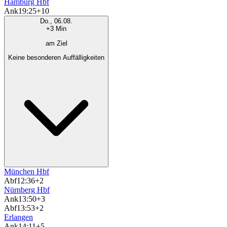
Hamburg Hbf
Ank
19:25
+10
Do., 06.08.
+3 Min
am Ziel
Keine besonderen Auffälligkeiten
München Hbf
Abf
12:36
+2
Nürnberg Hbf
Ank
13:50
+3
Abf
13:53
+2
Erlangen
Ank
14:11
+5