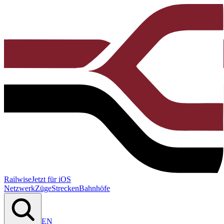
Railwise
Jetzt für iOS
Netzwerk
Züge
Strecken
Bahnhöfe
EN