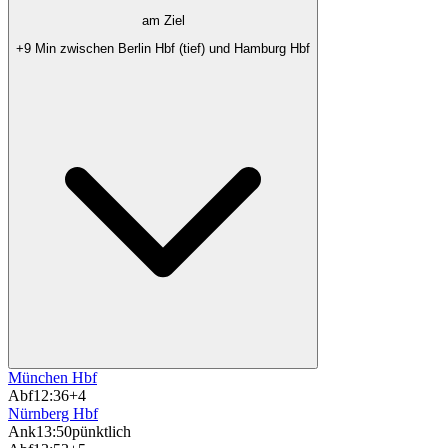
am Ziel
+9 Min zwischen Berlin Hbf (tief) und Hamburg Hbf
München Hbf
Abf
12:36
+4
Nürnberg Hbf
Ank
13:50
pünktlich