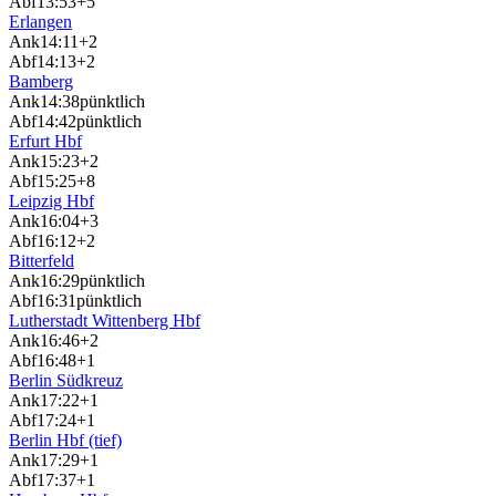
Abf
13:53
+5
Erlangen
Ank
14:11
+2
Abf
14:13
+2
Bamberg
Ank
14:38
pünktlich
Abf
14:42
pünktlich
Erfurt Hbf
Ank
15:23
+2
Abf
15:25
+8
Leipzig Hbf
Ank
16:04
+3
Abf
16:12
+2
Bitterfeld
Ank
16:29
pünktlich
Abf
16:31
pünktlich
Lutherstadt Wittenberg Hbf
Ank
16:46
+2
Abf
16:48
+1
Berlin Südkreuz
Ank
17:22
+1
Abf
17:24
+1
Berlin Hbf (tief)
Ank
17:29
+1
Abf
17:37
+1