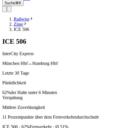
Suche
⌘K
Railwise
Züge
ICE 506
ICE
506
InterCity Express
München Hbf
→
Hamburg Hbf
Letzte 30 Tage
Pünktlichkeit
62%
der Halte unter 6 Minuten
Verspätung
Mittlere Zuverlässigkeit
11
Prozentpunkte
über
dem Fernverkehrsdurchschnitt
ICE
506
·
62
%
Fernverkehr · Ø
51
%