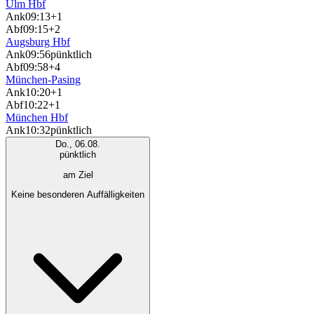
Ulm Hbf
Ank
09:13
+1
Abf
09:15
+2
Augsburg Hbf
Ank
09:56
pünktlich
Abf
09:58
+4
München-Pasing
Ank
10:20
+1
Abf
10:22
+1
München Hbf
Ank
10:32
pünktlich
Do., 06.08.
pünktlich
am Ziel
Keine besonderen Auffälligkeiten