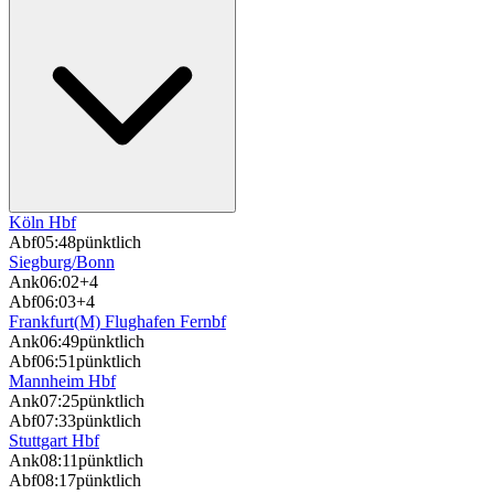
Köln Hbf
Abf
05:48
pünktlich
Siegburg/Bonn
Ank
06:02
+4
Abf
06:03
+4
Frankfurt(M) Flughafen Fernbf
Ank
06:49
pünktlich
Abf
06:51
pünktlich
Mannheim Hbf
Ank
07:25
pünktlich
Abf
07:33
pünktlich
Stuttgart Hbf
Ank
08:11
pünktlich
Abf
08:17
pünktlich