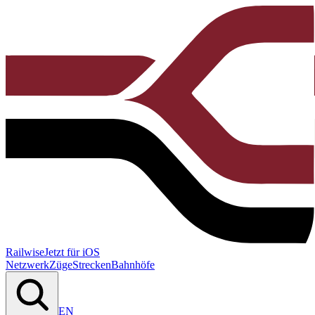
Railwise
Jetzt für iOS
Netzwerk
Züge
Strecken
Bahnhöfe
EN