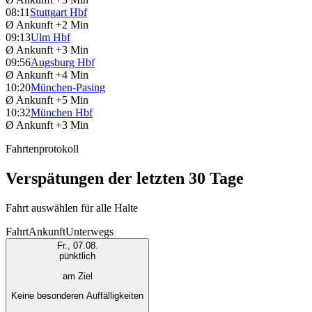
08:11
Stuttgart Hbf
Ø Ankunft
+2 Min
09:13
Ulm Hbf
Ø Ankunft
+3 Min
09:56
Augsburg Hbf
Ø Ankunft
+4 Min
10:20
München-Pasing
Ø Ankunft
+5 Min
10:32
München Hbf
Ø Ankunft
+3 Min
Fahrtenprotokoll
Verspätungen der letzten 30 Tage
Fahrt auswählen für alle Halte
Fahrt
Ankunft
Unterwegs
Fr., 07.08.
pünktlich
am Ziel
Keine besonderen Auffälligkeiten