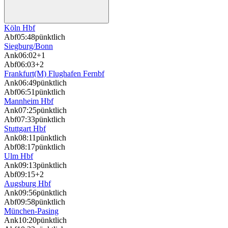
Köln Hbf
Abf
05:48
pünktlich
Siegburg/Bonn
Ank
06:02
+1
Abf
06:03
+2
Frankfurt(M) Flughafen Fernbf
Ank
06:49
pünktlich
Abf
06:51
pünktlich
Mannheim Hbf
Ank
07:25
pünktlich
Abf
07:33
pünktlich
Stuttgart Hbf
Ank
08:11
pünktlich
Abf
08:17
pünktlich
Ulm Hbf
Ank
09:13
pünktlich
Abf
09:15
+2
Augsburg Hbf
Ank
09:56
pünktlich
Abf
09:58
pünktlich
München-Pasing
Ank
10:20
pünktlich