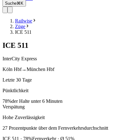
Suche
⌘K
Railwise
Züge
ICE 511
ICE
511
InterCity Express
Köln Hbf
→
München Hbf
Letzte 30 Tage
Pünktlichkeit
78%
der Halte unter 6 Minuten
Verspätung
Hohe Zuverlässigkeit
27
Prozentpunkte
über
dem Fernverkehrsdurchschnitt
ICE
511
·
78
%
Fernverkehr · Ø
51
%