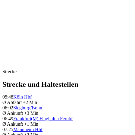
Strecke
Strecke und Haltestellen
05:48
Köln Hbf
Ø Abfahrt
+2 Min
06:02
Siegburg/Bonn
Ø Ankunft
+3 Min
06:49
Frankfurt(M) Flughafen Fernbf
Ø Ankunft
+1 Min
07:25
Mannheim Hbf
Ø Ankunft
+3 Min