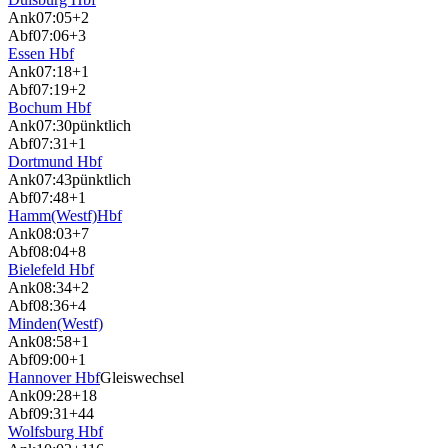
Ank
07:05
+2
Abf
07:06
+3
Essen Hbf
Ank
07:18
+1
Abf
07:19
+2
Bochum Hbf
Ank
07:30
pünktlich
Abf
07:31
+1
Dortmund Hbf
Ank
07:43
pünktlich
Abf
07:48
+1
Hamm(Westf)Hbf
Ank
08:03
+7
Abf
08:04
+8
Bielefeld Hbf
Ank
08:34
+2
Abf
08:36
+4
Minden(Westf)
Ank
08:58
+1
Abf
09:00
+1
Hannover Hbf
Gleiswechsel
Ank
09:28
+18
Abf
09:31
+44
Wolfsburg Hbf