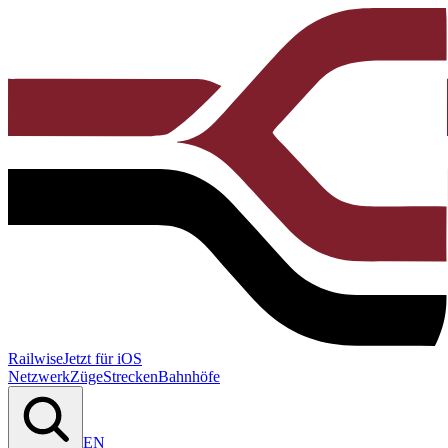
Railwise
Jetzt für iOS
Netzwerk
Züge
Strecken
Bahnhöfe
EN