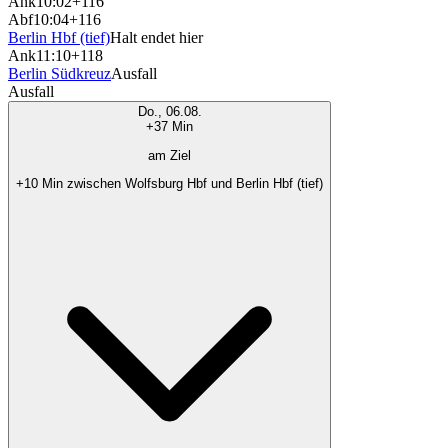
Ank
10:02
+116
Abf
10:04
+116
Berlin Hbf (tief)
Halt endet hier
Ank
11:10
+118
Berlin Südkreuz
Ausfall
Ausfall
Do., 06.08.
+37 Min
am Ziel
+10 Min zwischen Wolfsburg Hbf und Berlin Hbf (tief)