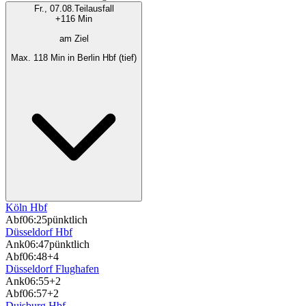
Fr., 07.08.
Teilausfall
+116 Min
am Ziel
Max. 118 Min in Berlin Hbf (tief)
Köln Hbf
Abf
06:25
pünktlich
Düsseldorf Hbf
Ank
06:47
pünktlich
Abf
06:48
+4
Düsseldorf Flughafen
Ank
06:55
+2
Abf
06:57
+2
Duisburg Hbf