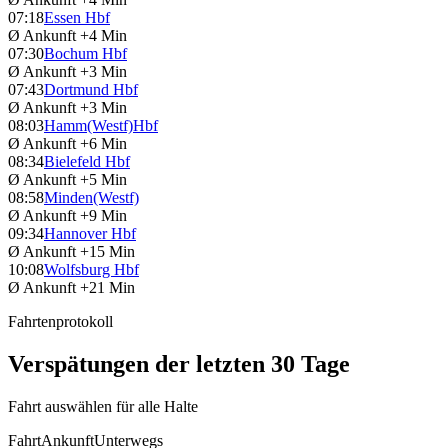
07:18
Essen Hbf
Ø Ankunft
+4 Min
07:30
Bochum Hbf
Ø Ankunft
+3 Min
07:43
Dortmund Hbf
Ø Ankunft
+3 Min
08:03
Hamm(Westf)Hbf
Ø Ankunft
+6 Min
08:34
Bielefeld Hbf
Ø Ankunft
+5 Min
08:58
Minden(Westf)
Ø Ankunft
+9 Min
09:34
Hannover Hbf
Ø Ankunft
+15 Min
10:08
Wolfsburg Hbf
Ø Ankunft
+21 Min
Fahrtenprotokoll
Verspätungen der letzten 30 Tage
Fahrt auswählen für alle Halte
Fahrt
Ankunft
Unterwegs