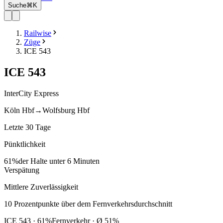
Suche
⌘K
Railwise
Züge
ICE 543
ICE
543
InterCity Express
Köln Hbf
→
Wolfsburg Hbf
Letzte 30 Tage
Pünktlichkeit
61%
der Halte unter 6 Minuten
Verspätung
Mittlere Zuverlässigkeit
10
Prozentpunkte
über
dem Fernverkehrsdurchschnitt
ICE
543
·
61
%
Fernverkehr · Ø
51
%