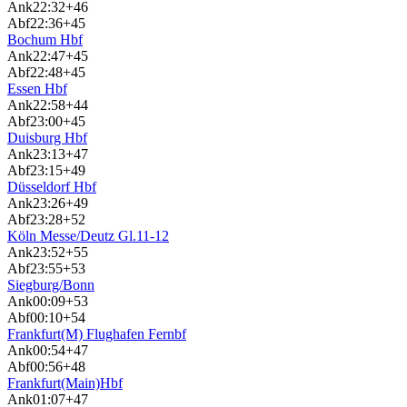
Ank
22:32
+46
Abf
22:36
+45
Bochum Hbf
Ank
22:47
+45
Abf
22:48
+45
Essen Hbf
Ank
22:58
+44
Abf
23:00
+45
Duisburg Hbf
Ank
23:13
+47
Abf
23:15
+49
Düsseldorf Hbf
Ank
23:26
+49
Abf
23:28
+52
Köln Messe/Deutz Gl.11-12
Ank
23:52
+55
Abf
23:55
+53
Siegburg/Bonn
Ank
00:09
+53
Abf
00:10
+54
Frankfurt(M) Flughafen Fernbf
Ank
00:54
+47
Abf
00:56
+48
Frankfurt(Main)Hbf
Ank
01:07
+47