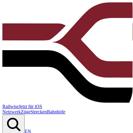
Railwise
Jetzt für iOS
Netzwerk
Züge
Strecken
Bahnhöfe
EN