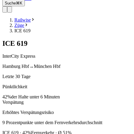
Suche
⌘K
Railwise
Züge
ICE 619
ICE
619
InterCity Express
Hamburg Hbf
→
München Hbf
Letzte 30 Tage
Pünktlichkeit
42%
der Halte unter 6 Minuten
Verspätung
Erhöhtes Verspätungsrisiko
9
Prozentpunkte
unter
dem Fernverkehrsdurchschnitt
ICE
619
·
42
%
Fernverkehr · Ø
51
%