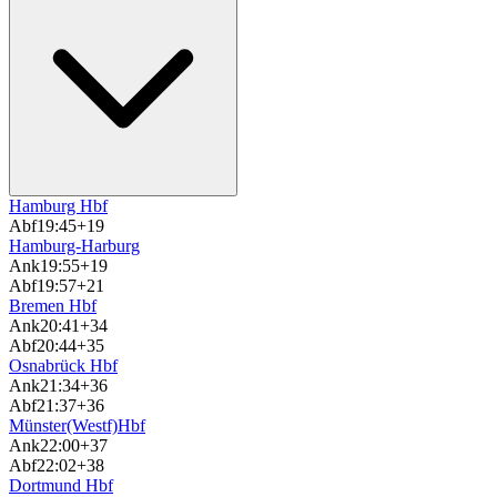
Hamburg Hbf
Abf
19:45
+19
Hamburg-Harburg
Ank
19:55
+19
Abf
19:57
+21
Bremen Hbf
Ank
20:41
+34
Abf
20:44
+35
Osnabrück Hbf
Ank
21:34
+36
Abf
21:37
+36
Münster(Westf)Hbf
Ank
22:00
+37
Abf
22:02
+38
Dortmund Hbf