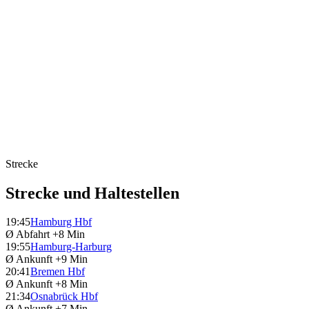
Strecke
Strecke und Haltestellen
19:45
Hamburg Hbf
Ø Abfahrt
+8 Min
19:55
Hamburg-Harburg
Ø Ankunft
+9 Min
20:41
Bremen Hbf
Ø Ankunft
+8 Min
21:34
Osnabrück Hbf
Ø Ankunft
+7 Min