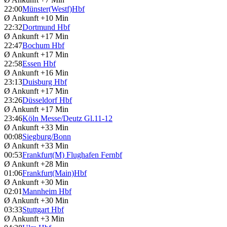
22:00
Münster(Westf)Hbf
Ø Ankunft
+10 Min
22:32
Dortmund Hbf
Ø Ankunft
+17 Min
22:47
Bochum Hbf
Ø Ankunft
+17 Min
22:58
Essen Hbf
Ø Ankunft
+16 Min
23:13
Duisburg Hbf
Ø Ankunft
+17 Min
23:26
Düsseldorf Hbf
Ø Ankunft
+17 Min
23:46
Köln Messe/Deutz Gl.11-12
Ø Ankunft
+33 Min
00:08
Siegburg/Bonn
Ø Ankunft
+33 Min
00:53
Frankfurt(M) Flughafen Fernbf
Ø Ankunft
+28 Min
01:06
Frankfurt(Main)Hbf
Ø Ankunft
+30 Min
02:01
Mannheim Hbf
Ø Ankunft
+30 Min
03:33
Stuttgart Hbf
Ø Ankunft
+3 Min