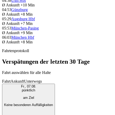
04:38
Ulm Hbf
Ø Ankunft
+10 Min
04:53
Günzburg
Ø Ankunft
+8 Min
05:29
Augsburg Hbf
Ø Ankunft
+7 Min
05:53
München-Pasing
Ø Ankunft
+9 Min
06:03
München Hbf
Ø Ankunft
+8 Min
Fahrtenprotokoll
Verspätungen der letzten 30 Tage
Fahrt auswählen für alle Halte
Fahrt
Ankunft
Unterwegs
Fr., 07.08.
pünktlich
am Ziel
Keine besonderen Auffälligkeiten