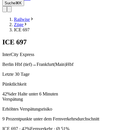
Suche
⌘K
Railwise
Züge
ICE 697
ICE
697
InterCity Express
Berlin Hbf (tief)
→
Frankfurt(Main)Hbf
Letzte 30 Tage
Pünktlichkeit
42%
der Halte unter 6 Minuten
Verspätung
Erhöhtes Verspätungsrisiko
9
Prozentpunkte
unter
dem Fernverkehrsdurchschnitt
ICE
697
·
42
%
Fernverkehr · Ø
51
%