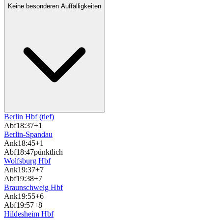
Keine besonderen Auffälligkeiten
Berlin Hbf (tief)
Abf
18:37
+1
Berlin-Spandau
Ank
18:45
+1
Abf
18:47
pünktlich
Wolfsburg Hbf
Ank
19:37
+7
Abf
19:38
+7
Braunschweig Hbf
Ank
19:55
+6
Abf
19:57
+8
Hildesheim Hbf