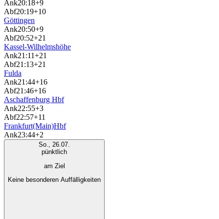
Ank
20:18
+9
Abf
20:19
+10
Göttingen
Ank
20:50
+9
Abf
20:52
+21
Kassel-Wilhelmshöhe
Ank
21:11
+21
Abf
21:13
+21
Fulda
Ank
21:44
+16
Abf
21:46
+16
Aschaffenburg Hbf
Ank
22:55
+3
Abf
22:57
+11
Frankfurt(Main)Hbf
Ank
23:44
+2
So., 26.07.
pünktlich
am Ziel
Keine besonderen Auffälligkeiten