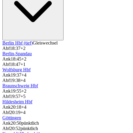
Berlin Hbf (tief)
Gleiswechsel
Abf
18:37
+2
Berlin-Spandau
Ank
18:45
+2
Abf
18:47
+1
Wolfsburg Hbf
Ank
19:37
+4
Abf
19:38
+4
Braunschweig Hbf
Ank
19:55
+2
Abf
19:57
+5
Hildesheim Hbf
Ank
20:18
+4
Abf
20:19
+4
Göttingen
Ank
20:50
pünktlich
Abf
20:52
pünktlich