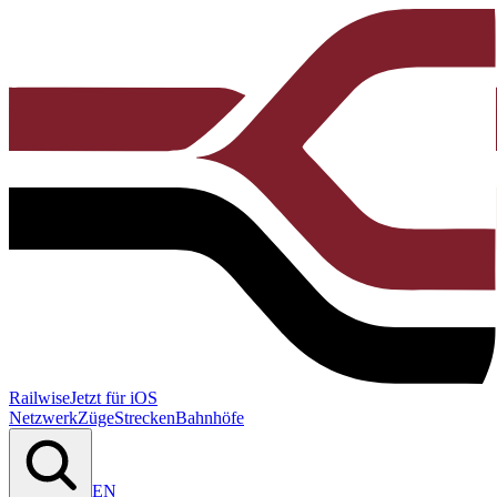
Railwise
Jetzt für iOS
Netzwerk
Züge
Strecken
Bahnhöfe
EN