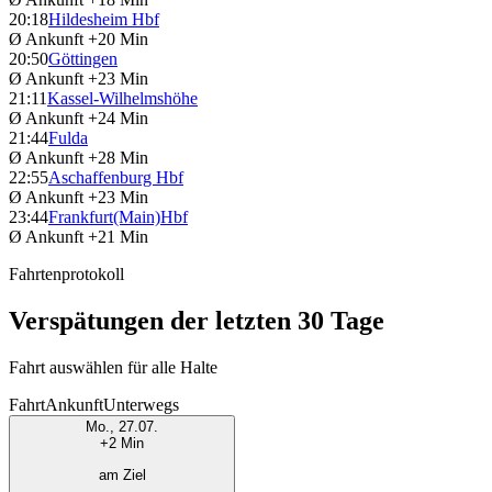
20:18
Hildesheim Hbf
Ø Ankunft
+20 Min
20:50
Göttingen
Ø Ankunft
+23 Min
21:11
Kassel-Wilhelmshöhe
Ø Ankunft
+24 Min
21:44
Fulda
Ø Ankunft
+28 Min
22:55
Aschaffenburg Hbf
Ø Ankunft
+23 Min
23:44
Frankfurt(Main)Hbf
Ø Ankunft
+21 Min
Fahrtenprotokoll
Verspätungen der letzten 30 Tage
Fahrt auswählen für alle Halte
Fahrt
Ankunft
Unterwegs
Mo., 27.07.
+2 Min
am Ziel