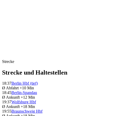
Strecke
Strecke und Haltestellen
18:37
Berlin Hbf (tief)
Ø Abfahrt
+10 Min
18:45
Berlin-Spandau
Ø Ankunft
+12 Min
19:37
Wolfsburg Hbf
Ø Ankunft
+18 Min
19:55
Braunschweig Hbf
Ø Ankunft
+18 Min