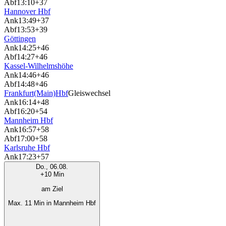
Abf
13:10
+37
Hannover Hbf
Ank
13:49
+37
Abf
13:53
+39
Göttingen
Ank
14:25
+46
Abf
14:27
+46
Kassel-Wilhelmshöhe
Ank
14:46
+46
Abf
14:48
+46
Frankfurt(Main)Hbf
Gleiswechsel
Ank
16:14
+48
Abf
16:20
+54
Mannheim Hbf
Ank
16:57
+58
Abf
17:00
+58
Karlsruhe Hbf
Ank
17:23
+57
Do., 06.08.
+10 Min
am Ziel
Max. 11 Min in Mannheim Hbf