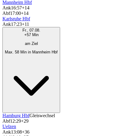
Mannheim Hbf
Ank
16:57
+14
Abf
17:00
+14
Karlsruhe Hbf
Ank
17:23
+11
Fr., 07.08.
+57 Min
am Ziel
Max. 58 Min in Mannheim Hbf
Hamburg Hbf
Gleiswechsel
Abf
12:29
+29
Uelzen
Ank
13:08
+36