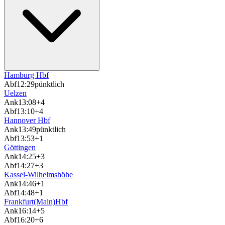
Hamburg Hbf
Abf
12:29
pünktlich
Uelzen
Ank
13:08
+4
Abf
13:10
+4
Hannover Hbf
Ank
13:49
pünktlich
Abf
13:53
+1
Göttingen
Ank
14:25
+3
Abf
14:27
+3
Kassel-Wilhelmshöhe
Ank
14:46
+1
Abf
14:48
+1
Frankfurt(Main)Hbf
Ank
16:14
+5
Abf
16:20
+6