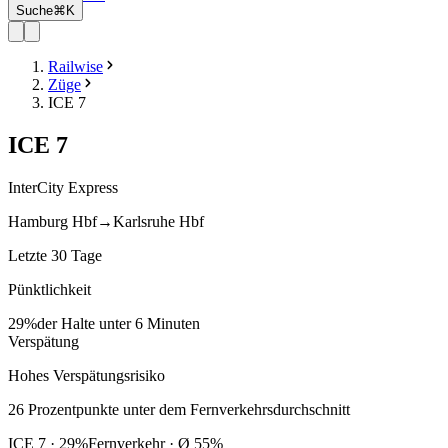
Suche
⌘K
Railwise
Züge
ICE 7
ICE
7
InterCity Express
Hamburg Hbf
→
Karlsruhe Hbf
Letzte 30 Tage
Pünktlichkeit
29%
der Halte unter 6 Minuten
Verspätung
Hohes Verspätungsrisiko
26
Prozentpunkte
unter
dem Fernverkehrsdurchschnitt
ICE
7
·
29
%
Fernverkehr · Ø
55
%