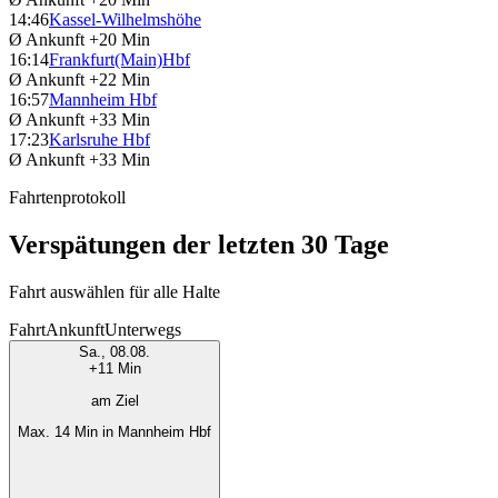
14:46
Kassel-Wilhelmshöhe
Ø Ankunft
+20 Min
16:14
Frankfurt(Main)Hbf
Ø Ankunft
+22 Min
16:57
Mannheim Hbf
Ø Ankunft
+33 Min
17:23
Karlsruhe Hbf
Ø Ankunft
+33 Min
Fahrtenprotokoll
Verspätungen der letzten 30 Tage
Fahrt auswählen für alle Halte
Fahrt
Ankunft
Unterwegs
Sa., 08.08.
+11 Min
am Ziel
Max. 14 Min in Mannheim Hbf