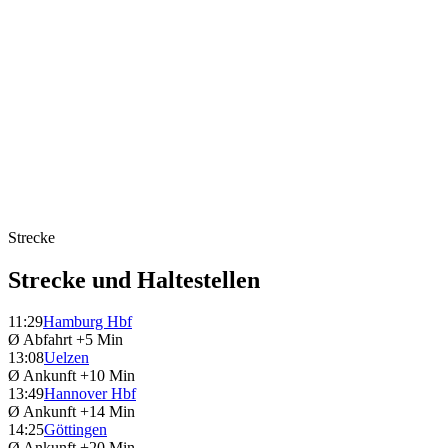
Strecke
Strecke und Haltestellen
11:29
Hamburg Hbf
Ø Abfahrt
+5 Min
13:08
Uelzen
Ø Ankunft
+10 Min
13:49
Hannover Hbf
Ø Ankunft
+14 Min
14:25
Göttingen
Ø Ankunft
+20 Min