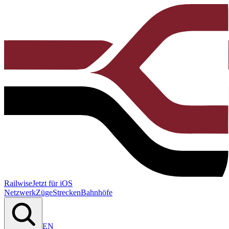
Railwise
Jetzt für iOS
Netzwerk
Züge
Strecken
Bahnhöfe
EN