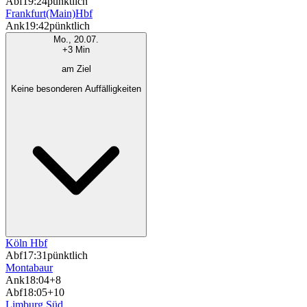
Abf
19:24
pünktlich
Frankfurt(Main)Hbf
Ank
19:42
pünktlich
Mo., 20.07.
+3 Min
am Ziel
Keine besonderen Auffälligkeiten
Köln Hbf
Abf
17:31
pünktlich
Montabaur
Ank
18:04
+8
Abf
18:05
+10
Limburg Süd