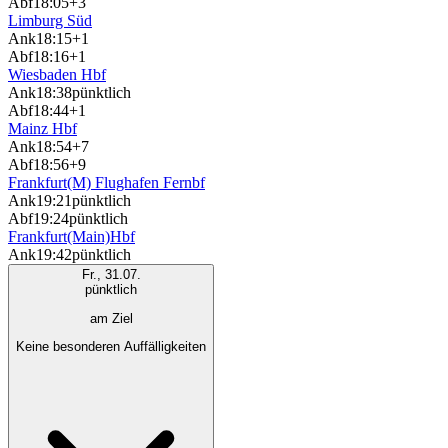
Abf
18:05
+3
Limburg Süd
Ank
18:15
+1
Abf
18:16
+1
Wiesbaden Hbf
Ank
18:38
pünktlich
Abf
18:44
+1
Mainz Hbf
Ank
18:54
+7
Abf
18:56
+9
Frankfurt(M) Flughafen Fernbf
Ank
19:21
pünktlich
Abf
19:24
pünktlich
Frankfurt(Main)Hbf
Ank
19:42
pünktlich
Fr., 31.07.
pünktlich
am Ziel
Keine besonderen Auffälligkeiten