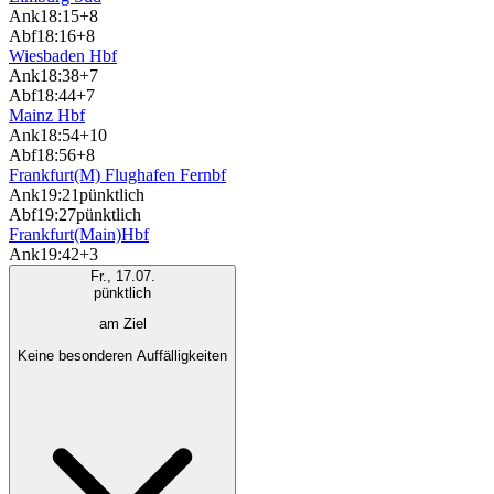
Ank
18:15
+8
Abf
18:16
+8
Wiesbaden Hbf
Ank
18:38
+7
Abf
18:44
+7
Mainz Hbf
Ank
18:54
+10
Abf
18:56
+8
Frankfurt(M) Flughafen Fernbf
Ank
19:21
pünktlich
Abf
19:27
pünktlich
Frankfurt(Main)Hbf
Ank
19:42
+3
Fr., 17.07.
pünktlich
am Ziel
Keine besonderen Auffälligkeiten