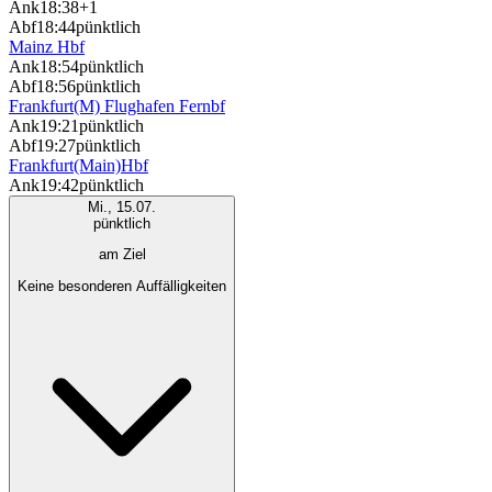
Ank
18:38
+1
Abf
18:44
pünktlich
Mainz Hbf
Ank
18:54
pünktlich
Abf
18:56
pünktlich
Frankfurt(M) Flughafen Fernbf
Ank
19:21
pünktlich
Abf
19:27
pünktlich
Frankfurt(Main)Hbf
Ank
19:42
pünktlich
Mi., 15.07.
pünktlich
am Ziel
Keine besonderen Auffälligkeiten