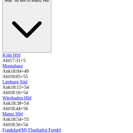
Max. 55 Min in Mainz Hbf
Köln Hbf
Abf
17:31
+5
Montabaur
Ank
18:04
+49
Abf
18:05
+55
Limburg Süd
Ank
18:15
+54
Abf
18:16
+54
Wiesbaden Hbf
Ank
18:38
+54
Abf
18:44
+56
Mainz Hbf
Ank
18:54
+55
Abf
18:56
+54
Frankfurt(M) Flughafen Fernbf