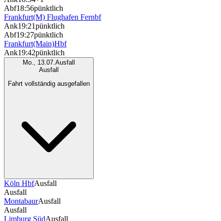
Abf
18:56
pünktlich
Frankfurt(M) Flughafen Fernbf
Ank
19:21
pünktlich
Abf
19:27
pünktlich
Frankfurt(Main)Hbf
Ank
19:42
pünktlich
Mo., 13.07.
Ausfall
Ausfall
Fahrt vollständig ausgefallen
Köln Hbf
Ausfall
Ausfall
Montabaur
Ausfall
Ausfall
Limburg Süd
Ausfall