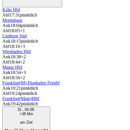
Köln Hbf
Abf
17:31
pünktlich
Montabaur
Ank
18:04
pünktlich
Abf
18:05
+1
Limburg Süd
Ank
18:15
pünktlich
Abf
18:16
+3
Wiesbaden Hbf
Ank
18:38
+2
Abf
18:44
+2
Mainz Hbf
Ank
18:54
+3
Abf
18:56
+2
Frankfurt(M) Flughafen Fernbf
Ank
19:21
pünktlich
Abf
19:24
pünktlich
Frankfurt(Main)Hbf
Ank
19:42
pünktlich
Di., 04.08.
+38 Min
am Ziel