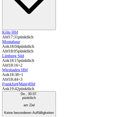
Köln Hbf
Abf
17:31
pünktlich
Montabaur
Ank
18:04
pünktlich
Abf
18:05
pünktlich
Limburg Süd
Ank
18:15
pünktlich
Abf
18:16
+2
Wiesbaden Hbf
Ank
18:38
+1
Abf
18:44
+3
Frankfurt(Main)Hbf
Ank
19:42
pünktlich
Do., 30.07.
pünktlich
am Ziel
Keine besonderen Auffälligkeiten