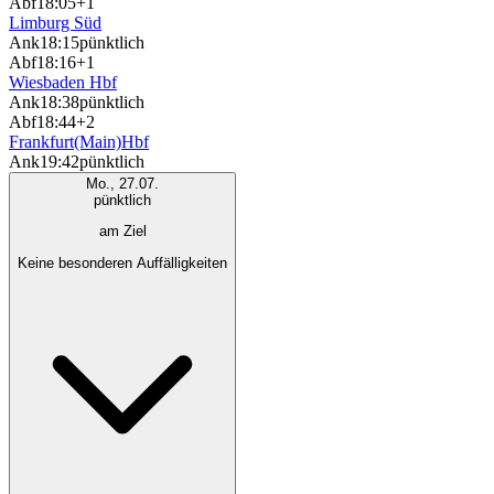
Abf
18:05
+1
Limburg Süd
Ank
18:15
pünktlich
Abf
18:16
+1
Wiesbaden Hbf
Ank
18:38
pünktlich
Abf
18:44
+2
Frankfurt(Main)Hbf
Ank
19:42
pünktlich
Mo., 27.07.
pünktlich
am Ziel
Keine besonderen Auffälligkeiten