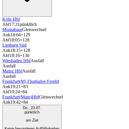
Köln Hbf
Abf
17:31
pünktlich
Montabaur
Gleiswechsel
Ank
18:04
+129
Abf
18:05
+128
Limburg Süd
Ank
18:15
+128
Abf
18:16
+130
Wiesbaden Hbf
Ausfall
Ausfall
Mainz Hbf
Ausfall
Ausfall
Frankfurt(M) Flughafen Fernbf
Ank
19:21
+83
Abf
19:24
+84
Frankfurt(Main)Hbf
Gleiswechsel
Ank
19:42
+84
Do., 23.07.
pünktlich
am Ziel
Keine besonderen Auffälligkeiten