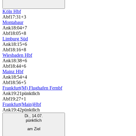
Köln Hbf
Abf
17:31
+3
Montabaur
Ank
18:04
+7
Abf
18:05
+8
Limburg Süd
Ank
18:15
+6
Abf
18:16
+8
Wiesbaden Hbf
Ank
18:38
+6
Abf
18:44
+6
Mainz Hbf
Ank
18:54
+4
Abf
18:56
+5
Frankfurt(M) Flughafen Fernbf
Ank
19:21
pünktlich
Abf
19:27
+1
Frankfurt(Main)Hbf
Ank
19:42
pünktlich
Di., 14.07.
pünktlich
am Ziel