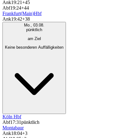
Ank
19:21
+45
Abf
19:24
+44
Frankfurt(Main)Hbf
Ank
19:42
+38
Mo., 03.08.
pünktlich
am Ziel
Keine besonderen Auffälligkeiten
Köln Hbf
Abf
17:31
pünktlich
Montabaur
Ank
18:04
+3