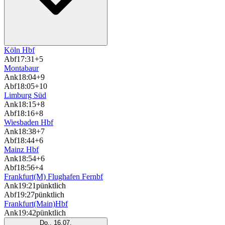
Köln Hbf
Abf
17:31
+5
Montabaur
Ank
18:04
+9
Abf
18:05
+10
Limburg Süd
Ank
18:15
+8
Abf
18:16
+8
Wiesbaden Hbf
Ank
18:38
+7
Abf
18:44
+6
Mainz Hbf
Ank
18:54
+6
Abf
18:56
+4
Frankfurt(M) Flughafen Fernbf
Ank
19:21
pünktlich
Abf
19:27
pünktlich
Frankfurt(Main)Hbf
Ank
19:42
pünktlich
Do., 16.07.