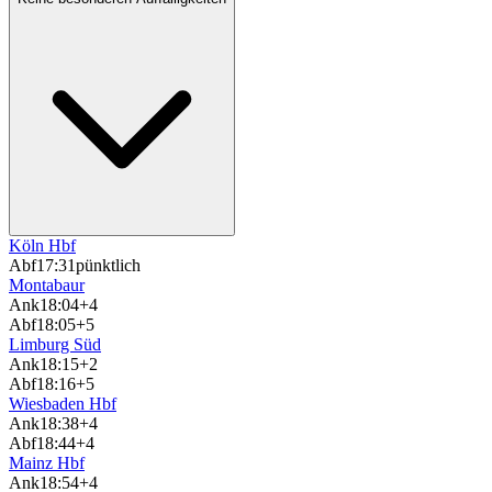
Köln Hbf
Abf
17:31
pünktlich
Montabaur
Ank
18:04
+4
Abf
18:05
+5
Limburg Süd
Ank
18:15
+2
Abf
18:16
+5
Wiesbaden Hbf
Ank
18:38
+4
Abf
18:44
+4
Mainz Hbf
Ank
18:54
+4