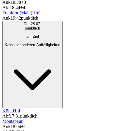
Ank
18:38
+3
Abf
18:44
+4
Frankfurt(Main)Hbf
Ank
19:42
pünktlich
Di., 28.07.
pünktlich
am Ziel
Keine besonderen Auffälligkeiten
Köln Hbf
Abf
17:31
pünktlich
Montabaur
Ank
18:04
+1