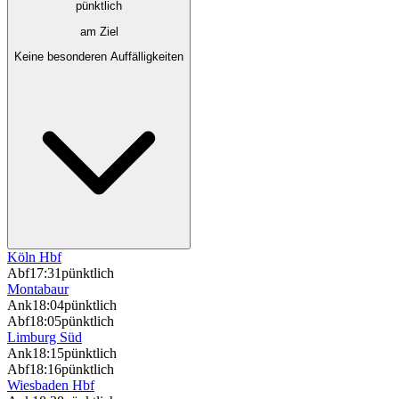
pünktlich
am Ziel
Keine besonderen Auffälligkeiten
Köln Hbf
Abf
17:31
pünktlich
Montabaur
Ank
18:04
pünktlich
Abf
18:05
pünktlich
Limburg Süd
Ank
18:15
pünktlich
Abf
18:16
pünktlich
Wiesbaden Hbf