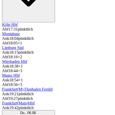
Köln Hbf
Abf
17:31
pünktlich
Montabaur
Ank
18:04
pünktlich
Abf
18:05
+1
Limburg Süd
Ank
18:15
pünktlich
Abf
18:16
+2
Wiesbaden Hbf
Ank
18:38
+1
Abf
18:44
+3
Mainz Hbf
Ank
18:54
+1
Abf
18:56
+3
Frankfurt(M) Flughafen Fernbf
Ank
19:21
pünktlich
Abf
19:27
pünktlich
Frankfurt(Main)Hbf
Ank
19:42
pünktlich
Do., 06.08.