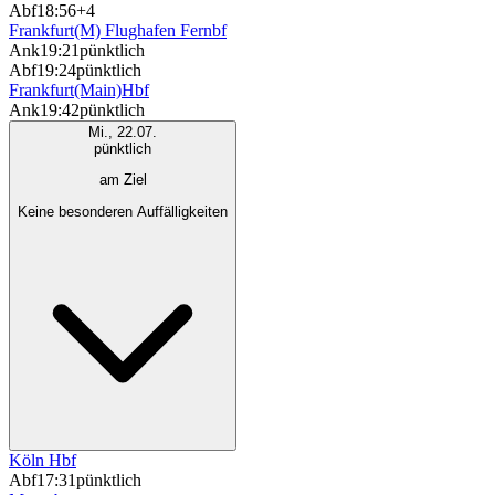
Abf
18:56
+4
Frankfurt(M) Flughafen Fernbf
Ank
19:21
pünktlich
Abf
19:24
pünktlich
Frankfurt(Main)Hbf
Ank
19:42
pünktlich
Mi., 22.07.
pünktlich
am Ziel
Keine besonderen Auffälligkeiten
Köln Hbf
Abf
17:31
pünktlich