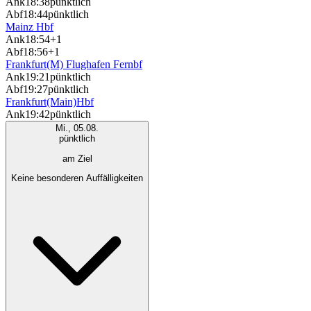
Ank
18:38
pünktlich
Abf
18:44
pünktlich
Mainz Hbf
Ank
18:54
+1
Abf
18:56
+1
Frankfurt(M) Flughafen Fernbf
Ank
19:21
pünktlich
Abf
19:27
pünktlich
Frankfurt(Main)Hbf
Ank
19:42
pünktlich
Mi., 05.08.
pünktlich
am Ziel
Keine besonderen Auffälligkeiten