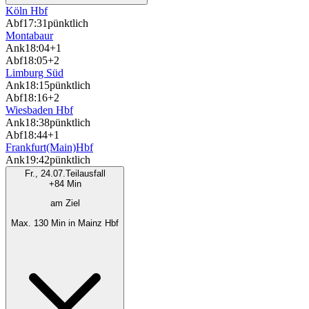
Köln Hbf
Abf
17:31
pünktlich
Montabaur
Ank
18:04
+1
Abf
18:05
+2
Limburg Süd
Ank
18:15
pünktlich
Abf
18:16
+2
Wiesbaden Hbf
Ank
18:38
pünktlich
Abf
18:44
+1
Frankfurt(Main)Hbf
Ank
19:42
pünktlich
Fr., 24.07.
Teilausfall
+84 Min
am Ziel
Max. 130 Min in Mainz Hbf