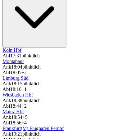
Köln Hbf
Abf
17:31
pünktlich
Montabaur
Ank
18:04
pünktlich
Abf
18:05
+2
Limburg Süd
Ank
18:15
pünktlich
Abf
18:16
+1
Wiesbaden Hbf
Ank
18:38
pünktlich
Abf
18:44
+2
Mainz Hbf
Ank
18:54
+5
Abf
18:56
+4
Frankfurt(M) Flughafen Fernbf
Ank
19:21
pünktlich