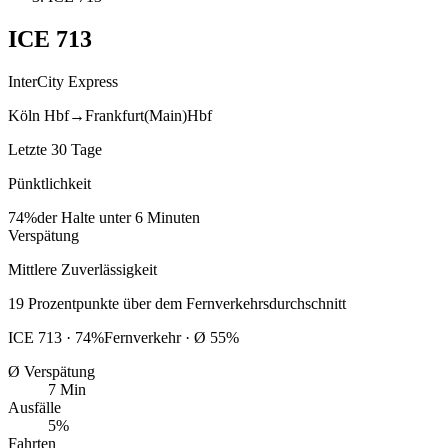
ICE
713
InterCity Express
Köln Hbf
→
Frankfurt(Main)Hbf
Letzte 30 Tage
Pünktlichkeit
74%
der Halte unter 6 Minuten
Verspätung
Mittlere Zuverlässigkeit
19
Prozentpunkte
über
dem Fernverkehrsdurchschnitt
ICE
713
·
74
%
Fernverkehr · Ø
55
%
Ø Verspätung
7 Min
Ausfälle
5%
Fahrten