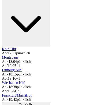
Köln Hbf
Abf
17:31
pünktlich
Montabaur
Ank
18:04
pünktlich
Abf
18:05
+1
Limburg Süd
Ank
18:15
pünktlich
Abf
18:16
+1
Wiesbaden Hbf
Ank
18:38
pünktlich
Abf
18:44
+5
Frankfurt(Main)Hbf
Ank
19:42
pünktlich
Mi., 29.07.