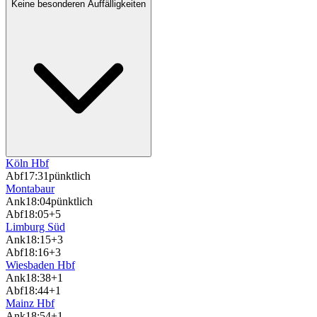
Keine besonderen Auffälligkeiten
Köln Hbf
Abf
17:31
pünktlich
Montabaur
Ank
18:04
pünktlich
Abf
18:05
+5
Limburg Süd
Ank
18:15
+3
Abf
18:16
+3
Wiesbaden Hbf
Ank
18:38
+1
Abf
18:44
+1
Mainz Hbf
Ank
18:54
+1