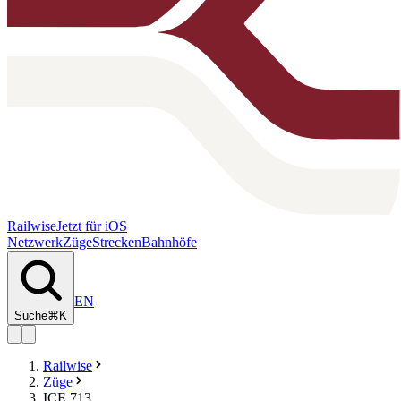
Railwise
Jetzt für iOS
Netzwerk
Züge
Strecken
Bahnhöfe
EN
Suche
⌘K
Railwise
Züge
ICE 713