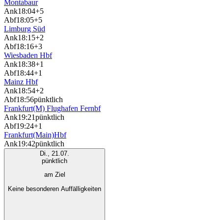
Montabaur
Ank
18:04
+5
Abf
18:05
+5
Limburg Süd
Ank
18:15
+2
Abf
18:16
+3
Wiesbaden Hbf
Ank
18:38
+1
Abf
18:44
+1
Mainz Hbf
Ank
18:54
+2
Abf
18:56
pünktlich
Frankfurt(M) Flughafen Fernbf
Ank
19:21
pünktlich
Abf
19:24
+1
Frankfurt(Main)Hbf
Ank
19:42
pünktlich
Di., 21.07.
pünktlich
am Ziel
Keine besonderen Auffälligkeiten