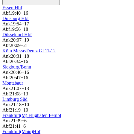
Essen Hbf
Abf
19:40
+16
Duisburg Hbf
Ank
19:54
+17
Abf
19:56
+18
Düsseldorf Hbf
Ank
20:07
+19
Abf
20:09
+21
Köln Messe/Deutz Gl.11-12
Ank
20:31
+18
Abf
20:34
+16
Siegburg/Bonn
Ank
20:46
+16
Abf
20:47
+16
Montabaur
Ank
21:07
+13
Abf
21:08
+13
Limburg Süd
Ank
21:18
+10
Abf
21:19
+10
Frankfurt(M) Flughafen Fernbf
Ank
21:39
+6
Abf
21:41
+6
Frankfurt(Main)Hbf