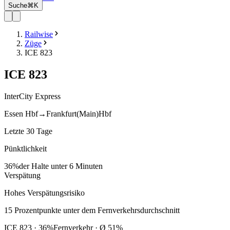
Suche
⌘K
Railwise
Züge
ICE 823
ICE
823
InterCity Express
Essen Hbf
→
Frankfurt(Main)Hbf
Letzte 30 Tage
Pünktlichkeit
36%
der Halte unter 6 Minuten
Verspätung
Hohes Verspätungsrisiko
15
Prozentpunkte
unter
dem Fernverkehrsdurchschnitt
ICE
823
·
36
%
Fernverkehr · Ø
51
%