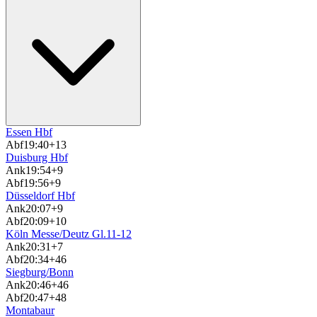
Essen Hbf
Abf
19:40
+13
Duisburg Hbf
Ank
19:54
+9
Abf
19:56
+9
Düsseldorf Hbf
Ank
20:07
+9
Abf
20:09
+10
Köln Messe/Deutz Gl.11-12
Ank
20:31
+7
Abf
20:34
+46
Siegburg/Bonn
Ank
20:46
+46
Abf
20:47
+48
Montabaur