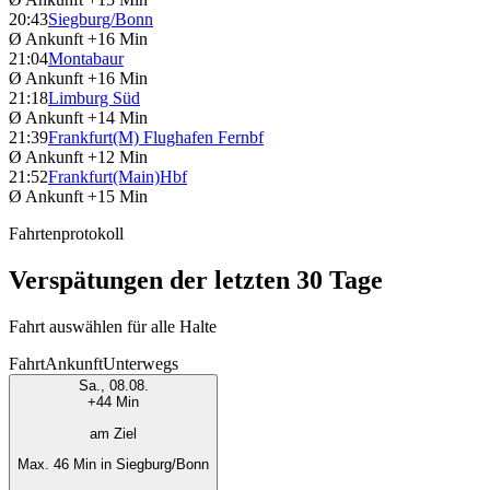
20:43
Siegburg/Bonn
Ø Ankunft
+16 Min
21:04
Montabaur
Ø Ankunft
+16 Min
21:18
Limburg Süd
Ø Ankunft
+14 Min
21:39
Frankfurt(M) Flughafen Fernbf
Ø Ankunft
+12 Min
21:52
Frankfurt(Main)Hbf
Ø Ankunft
+15 Min
Fahrtenprotokoll
Verspätungen der letzten 30 Tage
Fahrt auswählen für alle Halte
Fahrt
Ankunft
Unterwegs
Sa., 08.08.
+44 Min
am Ziel
Max. 46 Min in Siegburg/Bonn