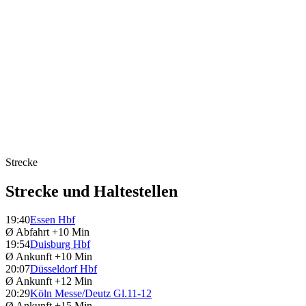
Strecke
Strecke und Haltestellen
19:40
Essen Hbf
Ø Abfahrt
+10 Min
19:54
Duisburg Hbf
Ø Ankunft
+10 Min
20:07
Düsseldorf Hbf
Ø Ankunft
+12 Min
20:29
Köln Messe/Deutz Gl.11-12
Ø Ankunft
+15 Min