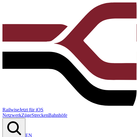
Railwise
Jetzt für iOS
Netzwerk
Züge
Strecken
Bahnhöfe
EN