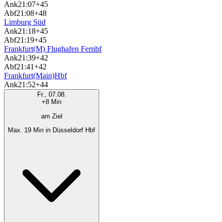
Ank
21:07
+45
Abf
21:08
+48
Limburg Süd
Ank
21:18
+45
Abf
21:19
+45
Frankfurt(M) Flughafen Fernbf
Ank
21:39
+42
Abf
21:41
+42
Frankfurt(Main)Hbf
Ank
21:52
+44
Fr., 07.08.
+8 Min
am Ziel
Max. 19 Min in Düsseldorf Hbf