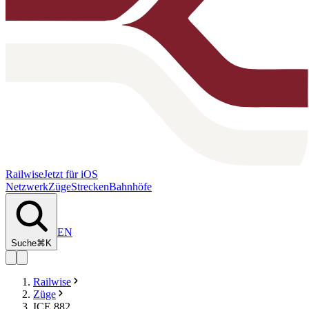
Railwise
Jetzt für iOS
Netzwerk
Züge
Strecken
Bahnhöfe
EN
Suche
⌘K
Railwise
Züge
ICE 882