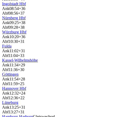
Ingolstadt Hbf
Ank
08:54
+36
Abf
08:56
+37
Nürnberg Hbf
Ank
09:25
+38
Abf
09:28
+38
Würzburg Hbf
Ank
10:20
+36
Abf
10:30
+31
Fulda
Ank
11:02
+31
Abf
11:04
+33
Kassel-Wilhelmshöhe
Ank
11:34
+29
Abf
11:36
+30
Göttingen
Ank
11:54
+28
Abf
11:59
+25
Hannover Hbf
Ank
12:32
+24
Abf
12:36
+22
Lüneburg
Ank
13:25
+31
Abf
13:27
+31
Hamburg-Harburg
Gleiswechsel