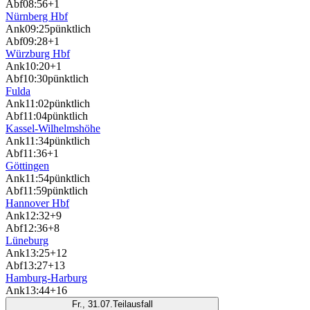
Abf
08:56
+1
Nürnberg Hbf
Ank
09:25
pünktlich
Abf
09:28
+1
Würzburg Hbf
Ank
10:20
+1
Abf
10:30
pünktlich
Fulda
Ank
11:02
pünktlich
Abf
11:04
pünktlich
Kassel-Wilhelmshöhe
Ank
11:34
pünktlich
Abf
11:36
+1
Göttingen
Ank
11:54
pünktlich
Abf
11:59
pünktlich
Hannover Hbf
Ank
12:32
+9
Abf
12:36
+8
Lüneburg
Ank
13:25
+12
Abf
13:27
+13
Hamburg-Harburg
Ank
13:44
+16
Fr., 31.07.
Teilausfall