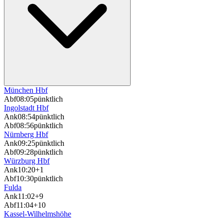
München Hbf
Abf
08:05
pünktlich
Ingolstadt Hbf
Ank
08:54
pünktlich
Abf
08:56
pünktlich
Nürnberg Hbf
Ank
09:25
pünktlich
Abf
09:28
pünktlich
Würzburg Hbf
Ank
10:20
+1
Abf
10:30
pünktlich
Fulda
Ank
11:02
+9
Abf
11:04
+10
Kassel-Wilhelmshöhe