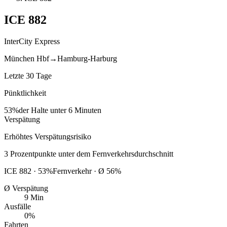
ICE
882
InterCity Express
München Hbf
→
Hamburg-Harburg
Letzte 30 Tage
Pünktlichkeit
53%
der Halte unter 6 Minuten
Verspätung
Erhöhtes Verspätungsrisiko
3
Prozentpunkte
unter
dem Fernverkehrsdurchschnitt
ICE
882
·
53
%
Fernverkehr · Ø
56
%
Ø Verspätung
9 Min
Ausfälle
0%
Fahrten