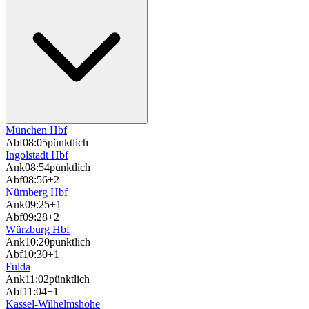
München Hbf
Abf
08:05
pünktlich
Ingolstadt Hbf
Ank
08:54
pünktlich
Abf
08:56
+2
Nürnberg Hbf
Ank
09:25
+1
Abf
09:28
+2
Würzburg Hbf
Ank
10:20
pünktlich
Abf
10:30
+1
Fulda
Ank
11:02
pünktlich
Abf
11:04
+1
Kassel-Wilhelmshöhe