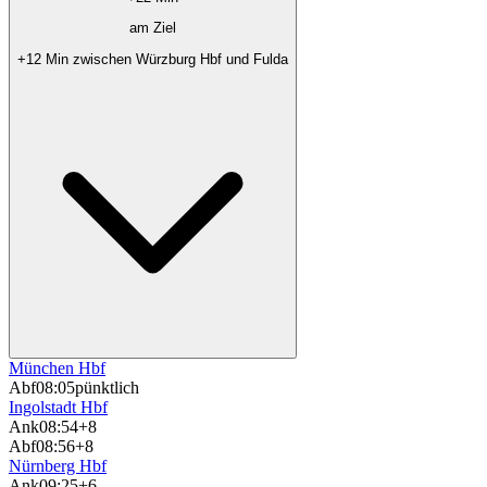
am Ziel
+12 Min zwischen Würzburg Hbf und Fulda
München Hbf
Abf
08:05
pünktlich
Ingolstadt Hbf
Ank
08:54
+8
Abf
08:56
+8
Nürnberg Hbf
Ank
09:25
+6