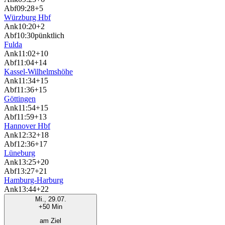
Abf
09:28
+5
Würzburg Hbf
Ank
10:20
+2
Abf
10:30
pünktlich
Fulda
Ank
11:02
+10
Abf
11:04
+14
Kassel-Wilhelmshöhe
Ank
11:34
+15
Abf
11:36
+15
Göttingen
Ank
11:54
+15
Abf
11:59
+13
Hannover Hbf
Ank
12:32
+18
Abf
12:36
+17
Lüneburg
Ank
13:25
+20
Abf
13:27
+21
Hamburg-Harburg
Ank
13:44
+22
Mi., 29.07.
+50 Min
am Ziel