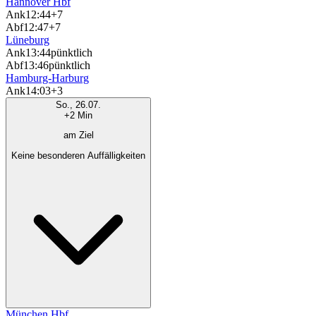
Hannover Hbf
Ank
12:44
+7
Abf
12:47
+7
Lüneburg
Ank
13:44
pünktlich
Abf
13:46
pünktlich
Hamburg-Harburg
Ank
14:03
+3
So., 26.07.
+2 Min
am Ziel
Keine besonderen Auffälligkeiten
München Hbf