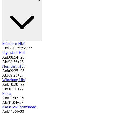
München Hbf
Abf
08:05
pünktlich
Ingolstadt Hbf
Ank
08:54
+25
Abf
08:56
+25
Nürnberg Hbf
Ank
09:25
+25
Abf
09:28
+27
Würzburg Hbf
Ank
10:20
+22
Abf
10:30
+22
Fulda
Ank
11:02
+19
Abf
11:04
+28
Kassel-Wilhelmshöhe
Ank
11:34
+23