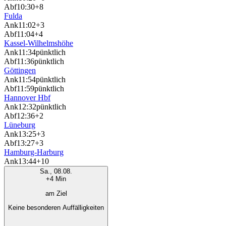
Abf
10:30
+8
Fulda
Ank
11:02
+3
Abf
11:04
+4
Kassel-Wilhelmshöhe
Ank
11:34
pünktlich
Abf
11:36
pünktlich
Göttingen
Ank
11:54
pünktlich
Abf
11:59
pünktlich
Hannover Hbf
Ank
12:32
pünktlich
Abf
12:36
+2
Lüneburg
Ank
13:25
+3
Abf
13:27
+3
Hamburg-Harburg
Ank
13:44
+10
Sa., 08.08.
+4 Min
am Ziel
Keine besonderen Auffälligkeiten