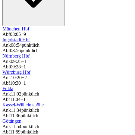
München Hbf
Abf
08:05
+9
Ingolstadt Hbf
Ank
08:54
pünktlich
Abf
08:56
pünktlich
Nürnberg Hbf
Ank
09:25
+1
Abf
09:28
+1
Würzburg Hbf
Ank
10:20
+2
Abf
10:30
+1
Fulda
Ank
11:02
pünktlich
Abf
11:04
+1
Kassel-Wilhelmshöhe
Ank
11:34
pünktlich
Abf
11:36
pünktlich
Göttingen
Ank
11:54
pünktlich
Abf
11:59
pünktlich