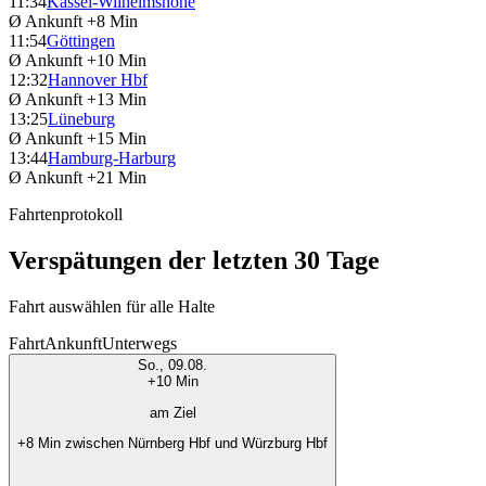
11:34
Kassel-Wilhelmshöhe
Ø Ankunft
+8 Min
11:54
Göttingen
Ø Ankunft
+10 Min
12:32
Hannover Hbf
Ø Ankunft
+13 Min
13:25
Lüneburg
Ø Ankunft
+15 Min
13:44
Hamburg-Harburg
Ø Ankunft
+21 Min
Fahrtenprotokoll
Verspätungen der letzten 30 Tage
Fahrt auswählen für alle Halte
Fahrt
Ankunft
Unterwegs
So., 09.08.
+10 Min
am Ziel
+8 Min zwischen Nürnberg Hbf und Würzburg Hbf