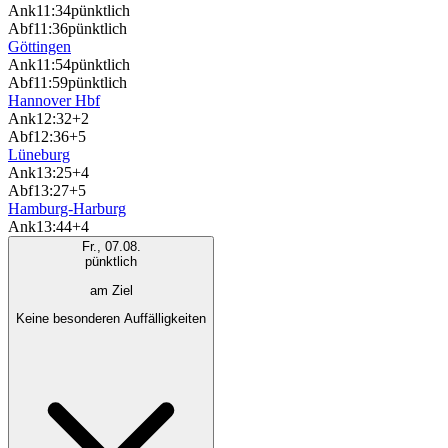
Ank
11:34
pünktlich
Abf
11:36
pünktlich
Göttingen
Ank
11:54
pünktlich
Abf
11:59
pünktlich
Hannover Hbf
Ank
12:32
+2
Abf
12:36
+5
Lüneburg
Ank
13:25
+4
Abf
13:27
+5
Hamburg-Harburg
Ank
13:44
+4
Fr., 07.08.
pünktlich
am Ziel
Keine besonderen Auffälligkeiten