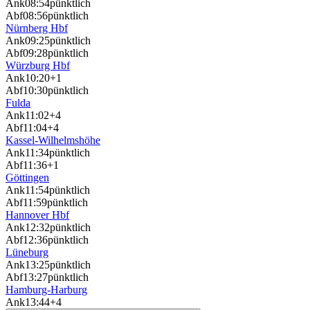
Ank
08:54
pünktlich
Abf
08:56
pünktlich
Nürnberg Hbf
Ank
09:25
pünktlich
Abf
09:28
pünktlich
Würzburg Hbf
Ank
10:20
+1
Abf
10:30
pünktlich
Fulda
Ank
11:02
+4
Abf
11:04
+4
Kassel-Wilhelmshöhe
Ank
11:34
pünktlich
Abf
11:36
+1
Göttingen
Ank
11:54
pünktlich
Abf
11:59
pünktlich
Hannover Hbf
Ank
12:32
pünktlich
Abf
12:36
pünktlich
Lüneburg
Ank
13:25
pünktlich
Abf
13:27
pünktlich
Hamburg-Harburg
Ank
13:44
+4