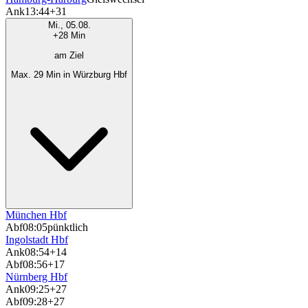
Ank
13:44
+31
Mi., 05.08.
+28 Min
am Ziel
Max. 29 Min in Würzburg Hbf
München Hbf
Abf
08:05
pünktlich
Ingolstadt Hbf
Ank
08:54
+14
Abf
08:56
+17
Nürnberg Hbf
Ank
09:25
+27
Abf
09:28
+27