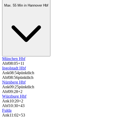
Max. 55 Min in Hannover Hbf
München Hbf
Abf
08:05
+11
Ingolstadt Hbf
Ank
08:54
pünktlich
Abf
08:56
pünktlich
Nürnberg Hbf
Ank
09:25
pünktlich
Abf
09:28
+2
Würzburg Hbf
Ank
10:20
+2
Abf
10:30
+43
Fulda
Ank
11:02
+53