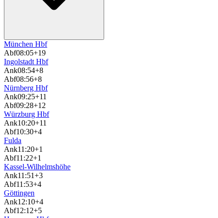
München Hbf
Abf
08:05
+19
Ingolstadt Hbf
Ank
08:54
+8
Abf
08:56
+8
Nürnberg Hbf
Ank
09:25
+11
Abf
09:28
+12
Würzburg Hbf
Ank
10:20
+11
Abf
10:30
+4
Fulda
Ank
11:20
+1
Abf
11:22
+1
Kassel-Wilhelmshöhe
Ank
11:51
+3
Abf
11:53
+4
Göttingen
Ank
12:10
+4
Abf
12:12
+5