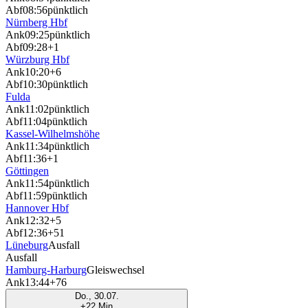
Abf
08:56
pünktlich
Nürnberg Hbf
Ank
09:25
pünktlich
Abf
09:28
+1
Würzburg Hbf
Ank
10:20
+6
Abf
10:30
pünktlich
Fulda
Ank
11:02
pünktlich
Abf
11:04
pünktlich
Kassel-Wilhelmshöhe
Ank
11:34
pünktlich
Abf
11:36
+1
Göttingen
Ank
11:54
pünktlich
Abf
11:59
pünktlich
Hannover Hbf
Ank
12:32
+5
Abf
12:36
+51
Lüneburg
Ausfall
Ausfall
Hamburg-Harburg
Gleiswechsel
Ank
13:44
+76
Do., 30.07.
+22 Min