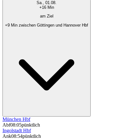
Sa., 01.08.
+16 Min
am Ziel
+9 Min zwischen Göttingen und Hannover Hbf
München Hbf
Abf
08:05
pünktlich
Ingolstadt Hbf
Ank
08:54
pünktlich