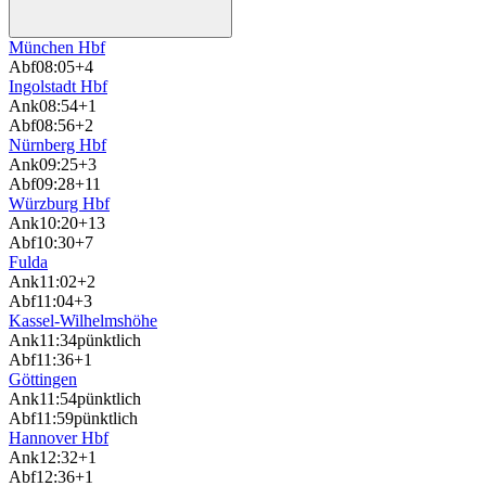
München Hbf
Abf
08:05
+4
Ingolstadt Hbf
Ank
08:54
+1
Abf
08:56
+2
Nürnberg Hbf
Ank
09:25
+3
Abf
09:28
+11
Würzburg Hbf
Ank
10:20
+13
Abf
10:30
+7
Fulda
Ank
11:02
+2
Abf
11:04
+3
Kassel-Wilhelmshöhe
Ank
11:34
pünktlich
Abf
11:36
+1
Göttingen
Ank
11:54
pünktlich
Abf
11:59
pünktlich
Hannover Hbf
Ank
12:32
+1
Abf
12:36
+1