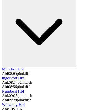
München Hbf
Abf
08:05
pünktlich
Ingolstadt Hbf
Ank
08:54
pünktlich
Abf
08:56
pünktlich
Nürnberg Hbf
Ank
09:25
pünktlich
Abf
09:28
pünktlich
Würzburg Hbf
Ank
10:20
+6