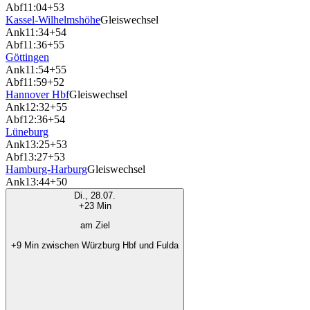
Abf
11:04
+53
Kassel-Wilhelmshöhe
Gleiswechsel
Ank
11:34
+54
Abf
11:36
+55
Göttingen
Ank
11:54
+55
Abf
11:59
+52
Hannover Hbf
Gleiswechsel
Ank
12:32
+55
Abf
12:36
+54
Lüneburg
Ank
13:25
+53
Abf
13:27
+53
Hamburg-Harburg
Gleiswechsel
Ank
13:44
+50
Di., 28.07.
+23 Min
am Ziel
+9 Min zwischen Würzburg Hbf und Fulda