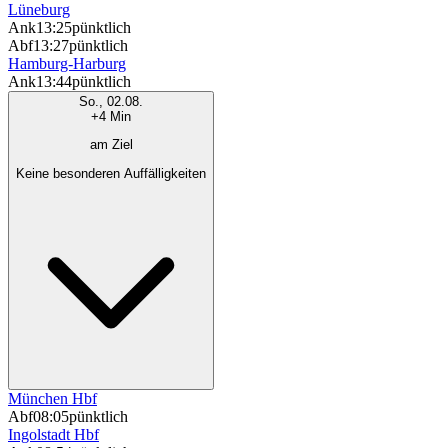
Lüneburg
Ank
13:25
pünktlich
Abf
13:27
pünktlich
Hamburg-Harburg
Ank
13:44
pünktlich
So., 02.08.
+4 Min
am Ziel
Keine besonderen Auffälligkeiten
München Hbf
Abf
08:05
pünktlich
Ingolstadt Hbf