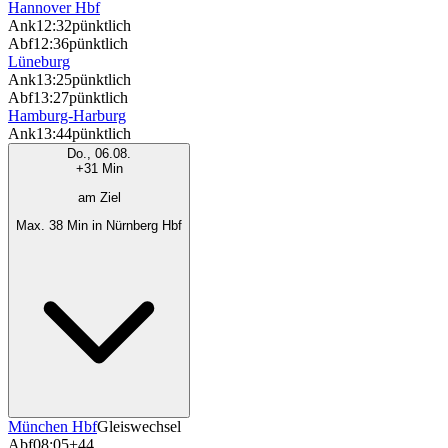
Hannover Hbf
Ank
12:32
pünktlich
Abf
12:36
pünktlich
Lüneburg
Ank
13:25
pünktlich
Abf
13:27
pünktlich
Hamburg-Harburg
Ank
13:44
pünktlich
Do., 06.08.
+31 Min
am Ziel
Max. 38 Min in Nürnberg Hbf
München Hbf
Gleiswechsel
Abf
08:05
+44