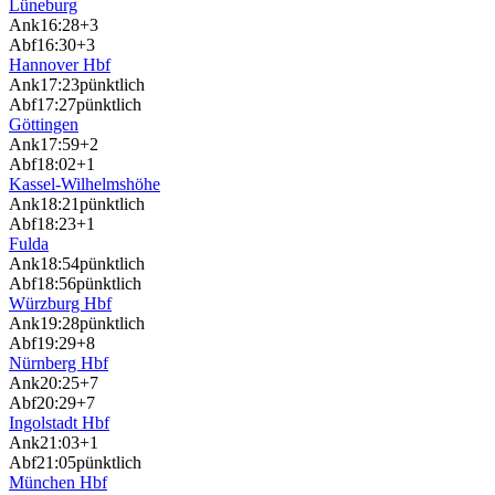
Lüneburg
Ank
16:28
+3
Abf
16:30
+3
Hannover Hbf
Ank
17:23
pünktlich
Abf
17:27
pünktlich
Göttingen
Ank
17:59
+2
Abf
18:02
+1
Kassel-Wilhelmshöhe
Ank
18:21
pünktlich
Abf
18:23
+1
Fulda
Ank
18:54
pünktlich
Abf
18:56
pünktlich
Würzburg Hbf
Ank
19:28
pünktlich
Abf
19:29
+8
Nürnberg Hbf
Ank
20:25
+7
Abf
20:29
+7
Ingolstadt Hbf
Ank
21:03
+1
Abf
21:05
pünktlich
München Hbf