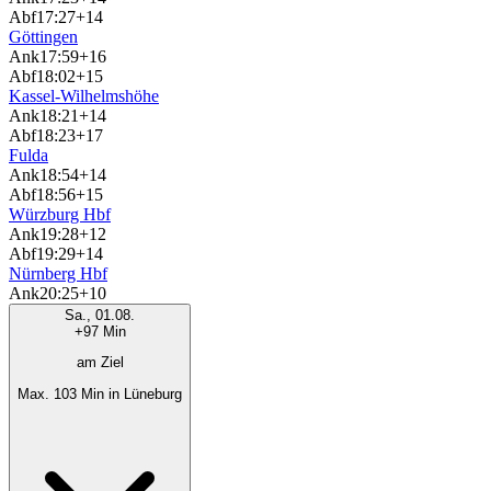
Abf
17:27
+14
Göttingen
Ank
17:59
+16
Abf
18:02
+15
Kassel-Wilhelmshöhe
Ank
18:21
+14
Abf
18:23
+17
Fulda
Ank
18:54
+14
Abf
18:56
+15
Würzburg Hbf
Ank
19:28
+12
Abf
19:29
+14
Nürnberg Hbf
Ank
20:25
+10
Sa., 01.08.
+97 Min
am Ziel
Max. 103 Min in Lüneburg