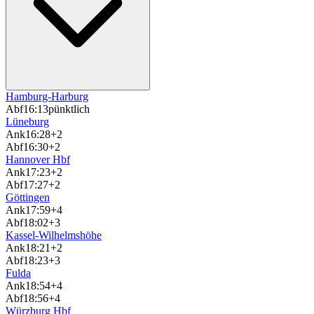
Hamburg-Harburg
Abf
16:13
pünktlich
Lüneburg
Ank
16:28
+2
Abf
16:30
+2
Hannover Hbf
Ank
17:23
+2
Abf
17:27
+2
Göttingen
Ank
17:59
+4
Abf
18:02
+3
Kassel-Wilhelmshöhe
Ank
18:21
+2
Abf
18:23
+3
Fulda
Ank
18:54
+4
Abf
18:56
+4
Würzburg Hbf