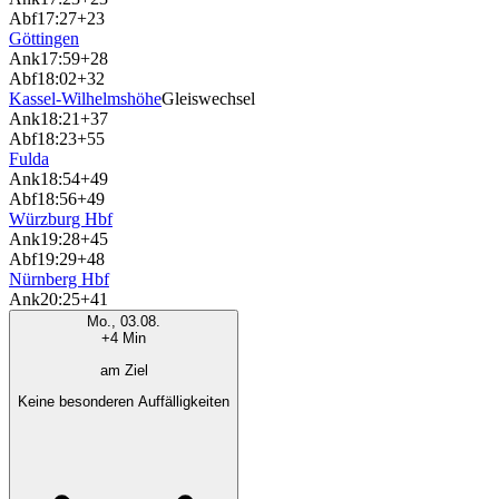
Abf
17:27
+23
Göttingen
Ank
17:59
+28
Abf
18:02
+32
Kassel-Wilhelmshöhe
Gleiswechsel
Ank
18:21
+37
Abf
18:23
+55
Fulda
Ank
18:54
+49
Abf
18:56
+49
Würzburg Hbf
Ank
19:28
+45
Abf
19:29
+48
Nürnberg Hbf
Ank
20:25
+41
Mo., 03.08.
+4 Min
am Ziel
Keine besonderen Auffälligkeiten