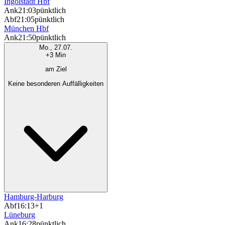
Ingolstadt Hbf
Ank
21:03
pünktlich
Abf
21:05
pünktlich
München Hbf
Ank
21:50
pünktlich
Mo., 27.07.
+3 Min
am Ziel
Keine besonderen Auffälligkeiten
Hamburg-Harburg
Abf
16:13
+1
Lüneburg
Ank
16:28
pünktlich