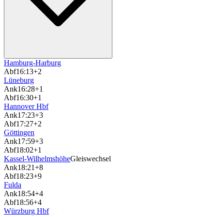
Hamburg-Harburg
Abf
16:13
+2
Lüneburg
Ank
16:28
+1
Abf
16:30
+1
Hannover Hbf
Ank
17:23
+3
Abf
17:27
+2
Göttingen
Ank
17:59
+3
Abf
18:02
+1
Kassel-Wilhelmshöhe
Gleiswechsel
Ank
18:21
+8
Abf
18:23
+9
Fulda
Ank
18:54
+4
Abf
18:56
+4
Würzburg Hbf