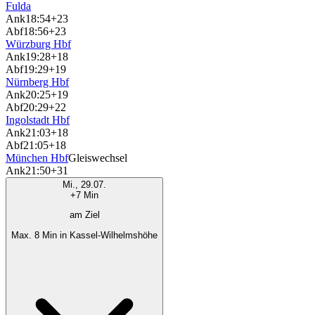
Fulda
Ank
18:54
+23
Abf
18:56
+23
Würzburg Hbf
Ank
19:28
+18
Abf
19:29
+19
Nürnberg Hbf
Ank
20:25
+19
Abf
20:29
+22
Ingolstadt Hbf
Ank
21:03
+18
Abf
21:05
+18
München Hbf
Gleiswechsel
Ank
21:50
+31
Mi., 29.07.
+7 Min
am Ziel
Max. 8 Min in Kassel-Wilhelmshöhe