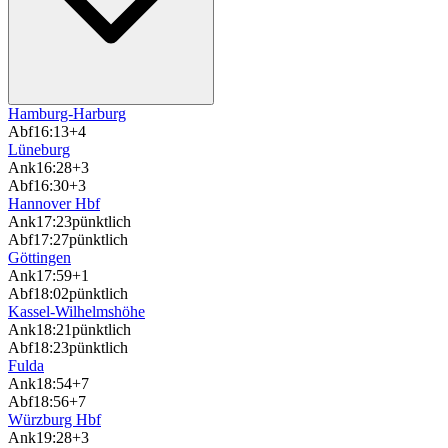
Hamburg-Harburg
Abf
16:13
+4
Lüneburg
Ank
16:28
+3
Abf
16:30
+3
Hannover Hbf
Ank
17:23
pünktlich
Abf
17:27
pünktlich
Göttingen
Ank
17:59
+1
Abf
18:02
pünktlich
Kassel-Wilhelmshöhe
Ank
18:21
pünktlich
Abf
18:23
pünktlich
Fulda
Ank
18:54
+7
Abf
18:56
+7
Würzburg Hbf
Ank
19:28
+3