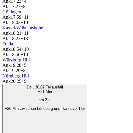
Ank
17:23
+4
Abf
17:27
+8
Göttingen
Ank
17:59
+11
Abf
18:02
+10
Kassel-Wilhelmshöhe
Ank
18:21
+11
Abf
18:23
+13
Fulda
Ank
18:54
+10
Abf
18:56
+10
Würzburg Hbf
Ank
19:28
+5
Abf
19:29
+8
Nürnberg Hbf
Ank
20:25
+5
Do., 30.07.
Teilausfall
+31 Min
am Ziel
+26 Min zwischen Lüneburg und Hannover Hbf