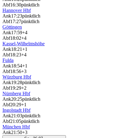
Abf
16:30
pünktlich
Hannover Hbf
Ank
17:23
pünktlich
Abf
17:27
pünktlich
Göttingen
Ank
17:59
+4
Abf
18:02
+4
Kassel-Wilhelmshöhe
Ank
18:21
+1
Abf
18:23
+4
Fulda
Ank
18:54
+1
Abf
18:56
+3
Würzburg Hbf
Ank
19:28
pünktlich
Abf
19:29
+2
Nürnberg Hbf
Ank
20:25
pünktlich
Abf
20:29
+1
Ingolstadt Hbf
Ank
21:03
pünktlich
Abf
21:05
pünktlich
München Hbf
Ank
21:50
+3