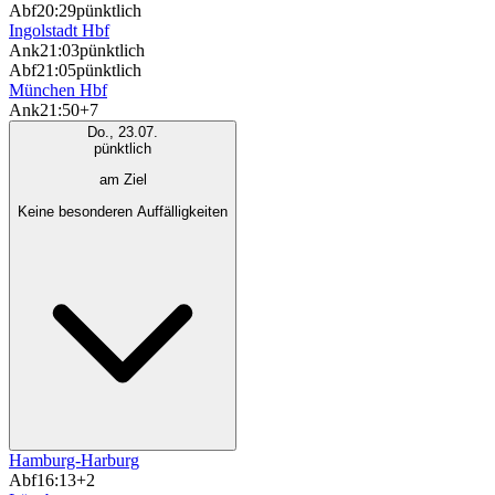
Abf
20:29
pünktlich
Ingolstadt Hbf
Ank
21:03
pünktlich
Abf
21:05
pünktlich
München Hbf
Ank
21:50
+7
Do., 23.07.
pünktlich
am Ziel
Keine besonderen Auffälligkeiten
Hamburg-Harburg
Abf
16:13
+2