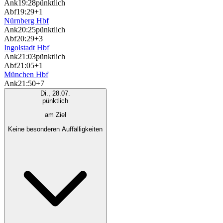
Ank
19:28
pünktlich
Abf
19:29
+1
Nürnberg Hbf
Ank
20:25
pünktlich
Abf
20:29
+3
Ingolstadt Hbf
Ank
21:03
pünktlich
Abf
21:05
+1
München Hbf
Ank
21:50
+7
Di., 28.07.
pünktlich
am Ziel
Keine besonderen Auffälligkeiten