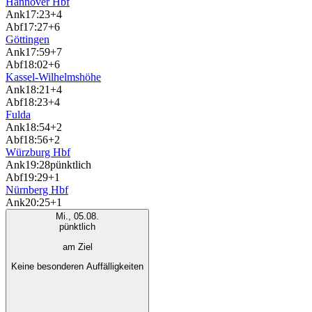
Hannover Hbf
Ank
17:23
+4
Abf
17:27
+6
Göttingen
Ank
17:59
+7
Abf
18:02
+6
Kassel-Wilhelmshöhe
Ank
18:21
+4
Abf
18:23
+4
Fulda
Ank
18:54
+2
Abf
18:56
+2
Würzburg Hbf
Ank
19:28
pünktlich
Abf
19:29
+1
Nürnberg Hbf
Ank
20:25
+1
Mi., 05.08.
pünktlich
am Ziel
Keine besonderen Auffälligkeiten