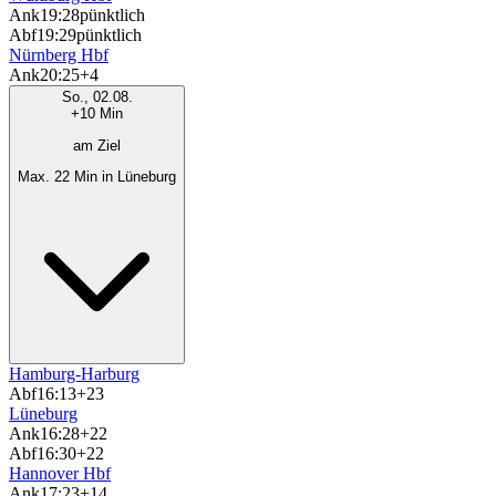
Ank
19:28
pünktlich
Abf
19:29
pünktlich
Nürnberg Hbf
Ank
20:25
+4
So., 02.08.
+10 Min
am Ziel
Max. 22 Min in Lüneburg
Hamburg-Harburg
Abf
16:13
+23
Lüneburg
Ank
16:28
+22
Abf
16:30
+22
Hannover Hbf
Ank
17:23
+14