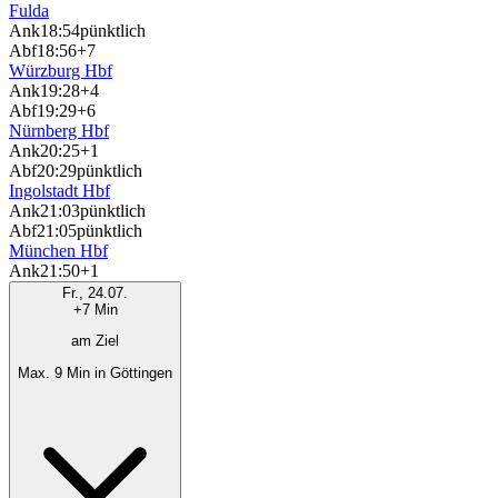
Fulda
Ank
18:54
pünktlich
Abf
18:56
+7
Würzburg Hbf
Ank
19:28
+4
Abf
19:29
+6
Nürnberg Hbf
Ank
20:25
+1
Abf
20:29
pünktlich
Ingolstadt Hbf
Ank
21:03
pünktlich
Abf
21:05
pünktlich
München Hbf
Ank
21:50
+1
Fr., 24.07.
+7 Min
am Ziel
Max. 9 Min in Göttingen