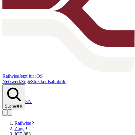
Railwise
Jetzt für iOS
Netzwerk
Züge
Strecken
Bahnhöfe
EN
Suche
⌘K
Railwise
Züge
ICE 883