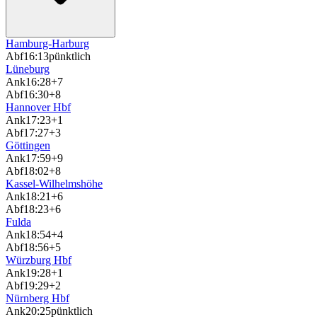
Hamburg-Harburg
Abf
16:13
pünktlich
Lüneburg
Ank
16:28
+7
Abf
16:30
+8
Hannover Hbf
Ank
17:23
+1
Abf
17:27
+3
Göttingen
Ank
17:59
+9
Abf
18:02
+8
Kassel-Wilhelmshöhe
Ank
18:21
+6
Abf
18:23
+6
Fulda
Ank
18:54
+4
Abf
18:56
+5
Würzburg Hbf
Ank
19:28
+1
Abf
19:29
+2
Nürnberg Hbf
Ank
20:25
pünktlich