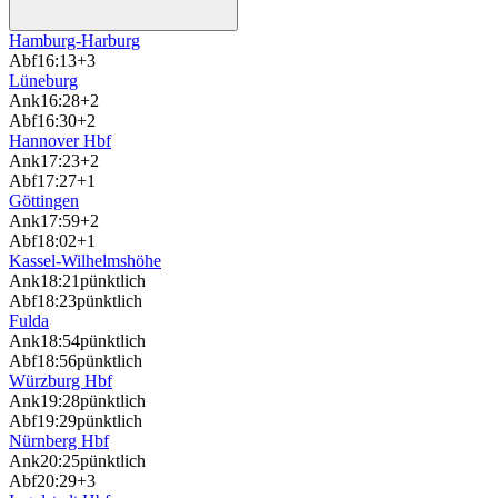
Hamburg-Harburg
Abf
16:13
+3
Lüneburg
Ank
16:28
+2
Abf
16:30
+2
Hannover Hbf
Ank
17:23
+2
Abf
17:27
+1
Göttingen
Ank
17:59
+2
Abf
18:02
+1
Kassel-Wilhelmshöhe
Ank
18:21
pünktlich
Abf
18:23
pünktlich
Fulda
Ank
18:54
pünktlich
Abf
18:56
pünktlich
Würzburg Hbf
Ank
19:28
pünktlich
Abf
19:29
pünktlich
Nürnberg Hbf
Ank
20:25
pünktlich
Abf
20:29
+3