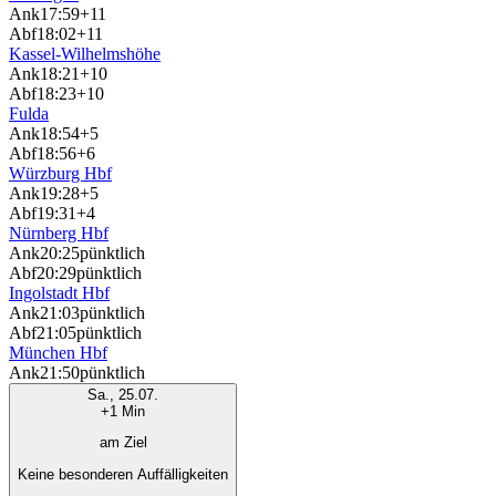
Ank
17:59
+11
Abf
18:02
+11
Kassel-Wilhelmshöhe
Ank
18:21
+10
Abf
18:23
+10
Fulda
Ank
18:54
+5
Abf
18:56
+6
Würzburg Hbf
Ank
19:28
+5
Abf
19:31
+4
Nürnberg Hbf
Ank
20:25
pünktlich
Abf
20:29
pünktlich
Ingolstadt Hbf
Ank
21:03
pünktlich
Abf
21:05
pünktlich
München Hbf
Ank
21:50
pünktlich
Sa., 25.07.
+1 Min
am Ziel
Keine besonderen Auffälligkeiten