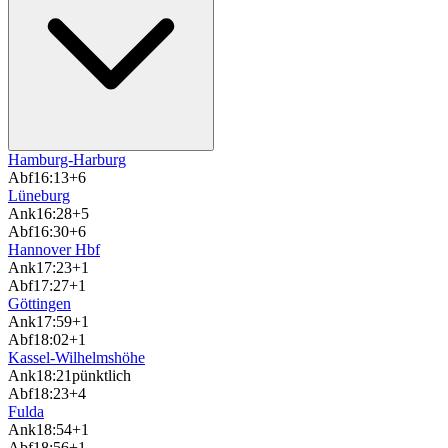
Hamburg-Harburg
Abf
16:13
+6
Lüneburg
Ank
16:28
+5
Abf
16:30
+6
Hannover Hbf
Ank
17:23
+1
Abf
17:27
+1
Göttingen
Ank
17:59
+1
Abf
18:02
+1
Kassel-Wilhelmshöhe
Ank
18:21
pünktlich
Abf
18:23
+4
Fulda
Ank
18:54
+1
Abf
18:56
+1