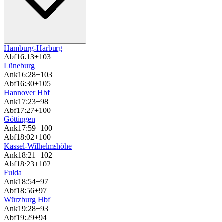
Hamburg-Harburg
Abf
16:13
+103
Lüneburg
Ank
16:28
+103
Abf
16:30
+105
Hannover Hbf
Ank
17:23
+98
Abf
17:27
+100
Göttingen
Ank
17:59
+100
Abf
18:02
+100
Kassel-Wilhelmshöhe
Ank
18:21
+102
Abf
18:23
+102
Fulda
Ank
18:54
+97
Abf
18:56
+97
Würzburg Hbf
Ank
19:28
+93
Abf
19:29
+94