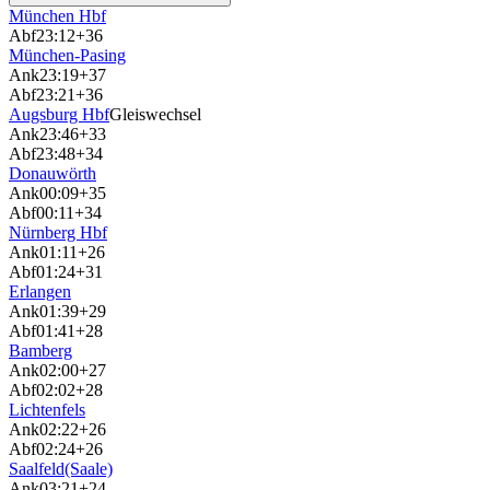
München Hbf
Abf
23:12
+36
München-Pasing
Ank
23:19
+37
Abf
23:21
+36
Augsburg Hbf
Gleiswechsel
Ank
23:46
+33
Abf
23:48
+34
Donauwörth
Ank
00:09
+35
Abf
00:11
+34
Nürnberg Hbf
Ank
01:11
+26
Abf
01:24
+31
Erlangen
Ank
01:39
+29
Abf
01:41
+28
Bamberg
Ank
02:00
+27
Abf
02:02
+28
Lichtenfels
Ank
02:22
+26
Abf
02:24
+26
Saalfeld(Saale)
Ank
03:21
+24