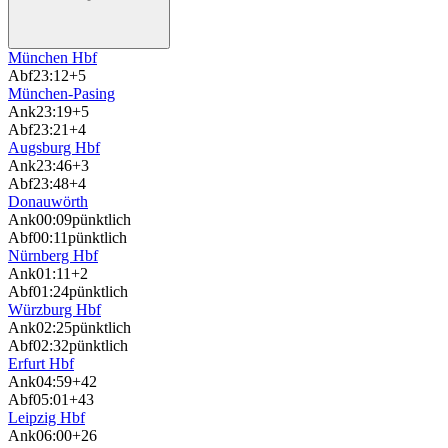
München Hbf
Abf
23:12
+5
München-Pasing
Ank
23:19
+5
Abf
23:21
+4
Augsburg Hbf
Ank
23:46
+3
Abf
23:48
+4
Donauwörth
Ank
00:09
pünktlich
Abf
00:11
pünktlich
Nürnberg Hbf
Ank
01:11
+2
Abf
01:24
pünktlich
Würzburg Hbf
Ank
02:25
pünktlich
Abf
02:32
pünktlich
Erfurt Hbf
Ank
04:59
+42
Abf
05:01
+43
Leipzig Hbf
Ank
06:00
+26