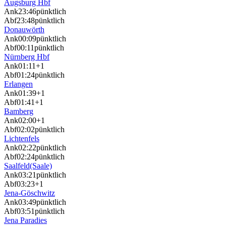
Augsburg Hbf
Ank
23:46
pünktlich
Abf
23:48
pünktlich
Donauwörth
Ank
00:09
pünktlich
Abf
00:11
pünktlich
Nürnberg Hbf
Ank
01:11
+1
Abf
01:24
pünktlich
Erlangen
Ank
01:39
+1
Abf
01:41
+1
Bamberg
Ank
02:00
+1
Abf
02:02
pünktlich
Lichtenfels
Ank
02:22
pünktlich
Abf
02:24
pünktlich
Saalfeld(Saale)
Ank
03:21
pünktlich
Abf
03:23
+1
Jena-Göschwitz
Ank
03:49
pünktlich
Abf
03:51
pünktlich
Jena Paradies