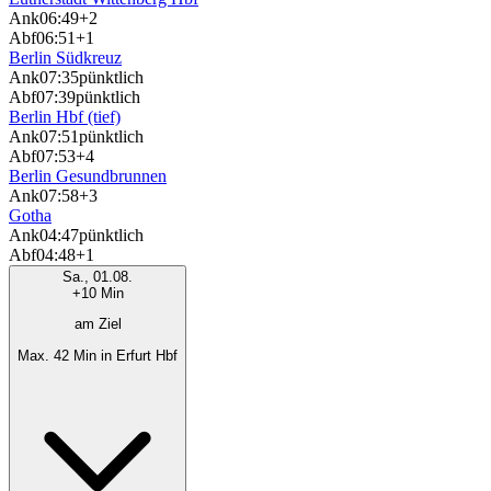
Ank
06:49
+2
Abf
06:51
+1
Berlin Südkreuz
Ank
07:35
pünktlich
Abf
07:39
pünktlich
Berlin Hbf (tief)
Ank
07:51
pünktlich
Abf
07:53
+4
Berlin Gesundbrunnen
Ank
07:58
+3
Gotha
Ank
04:47
pünktlich
Abf
04:48
+1
Sa., 01.08.
+10 Min
am Ziel
Max. 42 Min in Erfurt Hbf