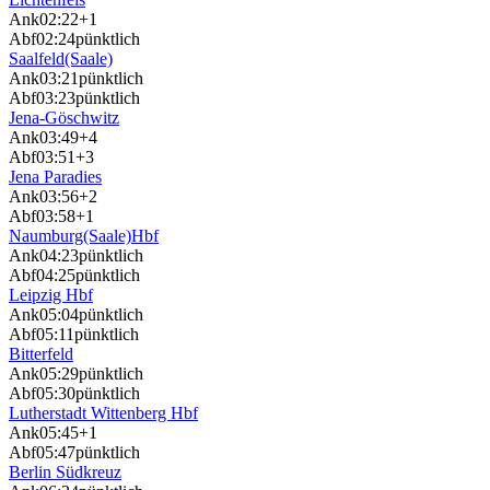
Ank
02:22
+1
Abf
02:24
pünktlich
Saalfeld(Saale)
Ank
03:21
pünktlich
Abf
03:23
pünktlich
Jena-Göschwitz
Ank
03:49
+4
Abf
03:51
+3
Jena Paradies
Ank
03:56
+2
Abf
03:58
+1
Naumburg(Saale)Hbf
Ank
04:23
pünktlich
Abf
04:25
pünktlich
Leipzig Hbf
Ank
05:04
pünktlich
Abf
05:11
pünktlich
Bitterfeld
Ank
05:29
pünktlich
Abf
05:30
pünktlich
Lutherstadt Wittenberg Hbf
Ank
05:45
+1
Abf
05:47
pünktlich
Berlin Südkreuz