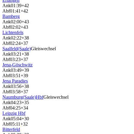
Erlangen
Ank
01:39
+42
Abf
01:41
+42
Bamberg
Ank
02:00
+43
Abf
02:02
+43
Lichtenfels
Ank
02:22
+38
Abf
02:24
+37
Saalfeld(Saale)
Gleiswechsel
Ank
03:21
+38
Abf
03:23
+37
Jena-Göschwitz
Ank
03:49
+39
Abf
03:51
+39
Jena Paradies
Ank
03:56
+38
Abf
03:58
+37
Naumburg(Saale)Hbf
Gleiswechsel
Ank
04:23
+35
Abf
04:25
+34
Leipzig Hbf
Ank
05:04
+30
Abf
05:11
+32
Bitterfeld