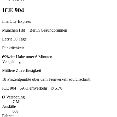
ICE
904
InterCity Express
München Hbf
→
Berlin Gesundbrunnen
Letzte 30 Tage
Pünktlichkeit
69%
der Halte unter 6 Minuten
Verspätung
Mittlere Zuverlässigkeit
18
Prozentpunkte
über
dem Fernverkehrsdurchschnitt
ICE
904
·
69
%
Fernverkehr · Ø
51
%
Ø Verspätung
7 Min
Ausfälle
0%
Fahrten