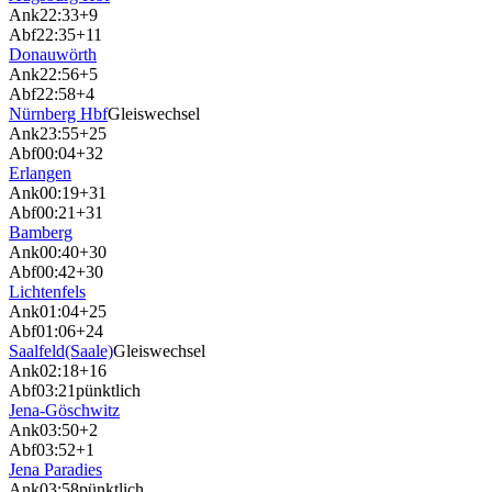
Ank
22:33
+9
Abf
22:35
+11
Donauwörth
Ank
22:56
+5
Abf
22:58
+4
Nürnberg Hbf
Gleiswechsel
Ank
23:55
+25
Abf
00:04
+32
Erlangen
Ank
00:19
+31
Abf
00:21
+31
Bamberg
Ank
00:40
+30
Abf
00:42
+30
Lichtenfels
Ank
01:04
+25
Abf
01:06
+24
Saalfeld(Saale)
Gleiswechsel
Ank
02:18
+16
Abf
03:21
pünktlich
Jena-Göschwitz
Ank
03:50
+2
Abf
03:52
+1
Jena Paradies
Ank
03:58
pünktlich