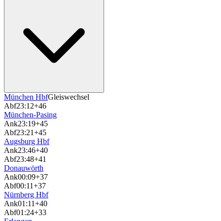
München Hbf
Gleiswechsel
Abf
23:12
+46
München-Pasing
Ank
23:19
+45
Abf
23:21
+45
Augsburg Hbf
Ank
23:46
+40
Abf
23:48
+41
Donauwörth
Ank
00:09
+37
Abf
00:11
+37
Nürnberg Hbf
Ank
01:11
+40
Abf
01:24
+33