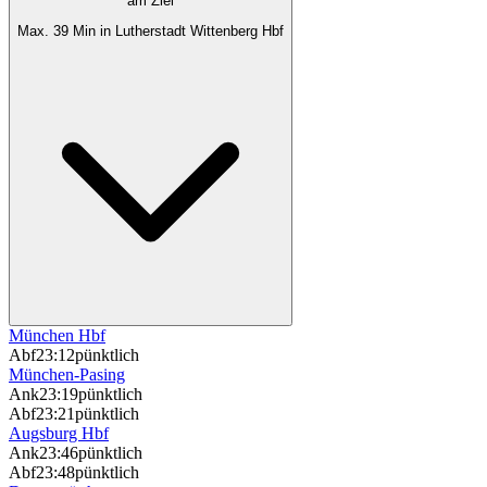
am Ziel
Max. 39 Min in Lutherstadt Wittenberg Hbf
München Hbf
Abf
23:12
pünktlich
München-Pasing
Ank
23:19
pünktlich
Abf
23:21
pünktlich
Augsburg Hbf
Ank
23:46
pünktlich
Abf
23:48
pünktlich