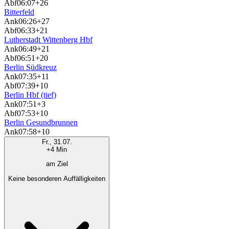
Abf
06:07
+26
Bitterfeld
Ank
06:26
+27
Abf
06:33
+21
Lutherstadt Wittenberg Hbf
Ank
06:49
+21
Abf
06:51
+20
Berlin Südkreuz
Ank
07:35
+11
Abf
07:39
+10
Berlin Hbf (tief)
Ank
07:51
+3
Abf
07:53
+10
Berlin Gesundbrunnen
Ank
07:58
+10
Fr., 31.07.
+4 Min
am Ziel
Keine besonderen Auffälligkeiten