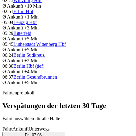
02:25
Würzburg Hbf
Ø Ankunft
+10 Min
02:51
Erfurt Hbf
Ø Ankunft
+1 Min
05:04
Leipzig Hbf
Ø Ankunft
+3 Min
05:29
Bitterfeld
Ø Ankunft
+5 Min
05:45
Lutherstadt Wittenberg Hbf
Ø Ankunft
+5 Min
06:24
Berlin Südkreuz
Ø Ankunft
+2 Min
06:30
Berlin Hbf (tief)
Ø Ankunft
+4 Min
06:37
Berlin Gesundbrunnen
Ø Ankunft
+5 Min
Fahrtenprotokoll
Verspätungen der letzten 30 Tage
Fahrt auswählen für alle Halte
Fahrt
Ankunft
Unterwegs
Fr., 07.08.