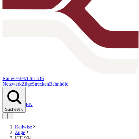
Railwise
Jetzt für iOS
Netzwerk
Züge
Strecken
Bahnhöfe
EN
Suche
⌘K
Railwise
Züge
ICE 904