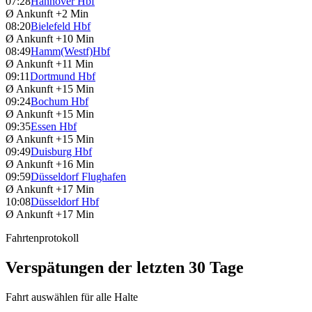
07:28
Hannover Hbf
Ø Ankunft
+2 Min
08:20
Bielefeld Hbf
Ø Ankunft
+10 Min
08:49
Hamm(Westf)Hbf
Ø Ankunft
+11 Min
09:11
Dortmund Hbf
Ø Ankunft
+15 Min
09:24
Bochum Hbf
Ø Ankunft
+15 Min
09:35
Essen Hbf
Ø Ankunft
+15 Min
09:49
Duisburg Hbf
Ø Ankunft
+16 Min
09:59
Düsseldorf Flughafen
Ø Ankunft
+17 Min
10:08
Düsseldorf Hbf
Ø Ankunft
+17 Min
Fahrtenprotokoll
Verspätungen der letzten 30 Tage
Fahrt auswählen für alle Halte