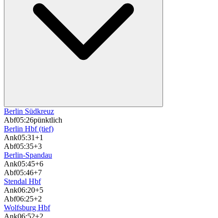
Berlin Südkreuz
Abf
05:26
pünktlich
Berlin Hbf (tief)
Ank
05:31
+1
Abf
05:35
+3
Berlin-Spandau
Ank
05:45
+6
Abf
05:46
+7
Stendal Hbf
Ank
06:20
+5
Abf
06:25
+2
Wolfsburg Hbf
Ank
06:52
+2