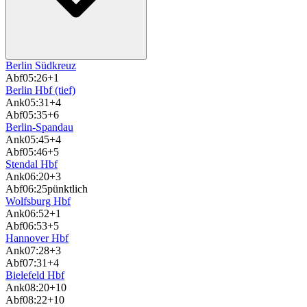
Berlin Südkreuz
Abf
05:26
+1
Berlin Hbf (tief)
Ank
05:31
+4
Abf
05:35
+6
Berlin-Spandau
Ank
05:45
+4
Abf
05:46
+5
Stendal Hbf
Ank
06:20
+3
Abf
06:25
pünktlich
Wolfsburg Hbf
Ank
06:52
+1
Abf
06:53
+5
Hannover Hbf
Ank
07:28
+3
Abf
07:31
+4
Bielefeld Hbf
Ank
08:20
+10
Abf
08:22
+10