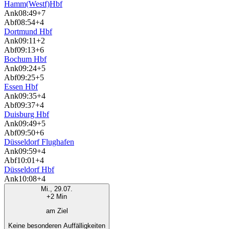
Hamm(Westf)Hbf
Ank
08:49
+7
Abf
08:54
+4
Dortmund Hbf
Ank
09:11
+2
Abf
09:13
+6
Bochum Hbf
Ank
09:24
+5
Abf
09:25
+5
Essen Hbf
Ank
09:35
+4
Abf
09:37
+4
Duisburg Hbf
Ank
09:49
+5
Abf
09:50
+6
Düsseldorf Flughafen
Ank
09:59
+4
Abf
10:01
+4
Düsseldorf Hbf
Ank
10:08
+4
Mi., 29.07.
+2 Min
am Ziel
Keine besonderen Auffälligkeiten