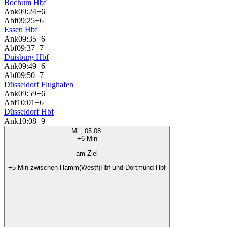
Bochum Hbf
Ank
09:24
+6
Abf
09:25
+6
Essen Hbf
Ank
09:35
+6
Abf
09:37
+7
Duisburg Hbf
Ank
09:49
+6
Abf
09:50
+7
Düsseldorf Flughafen
Ank
09:59
+6
Abf
10:01
+6
Düsseldorf Hbf
Ank
10:08
+9
Mi., 05.08.
+6 Min
am Ziel
+5 Min zwischen Hamm(Westf)Hbf und Dortmund Hbf