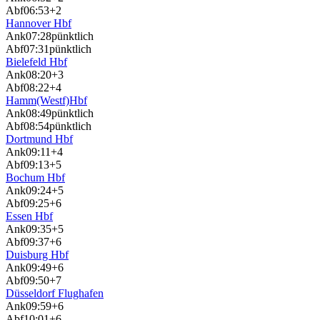
Abf
06:53
+2
Hannover Hbf
Ank
07:28
pünktlich
Abf
07:31
pünktlich
Bielefeld Hbf
Ank
08:20
+3
Abf
08:22
+4
Hamm(Westf)Hbf
Ank
08:49
pünktlich
Abf
08:54
pünktlich
Dortmund Hbf
Ank
09:11
+4
Abf
09:13
+5
Bochum Hbf
Ank
09:24
+5
Abf
09:25
+6
Essen Hbf
Ank
09:35
+5
Abf
09:37
+6
Duisburg Hbf
Ank
09:49
+6
Abf
09:50
+7
Düsseldorf Flughafen
Ank
09:59
+6
Abf
10:01
+6