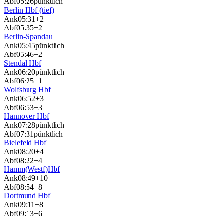
Abf
05:26
pünktlich
Berlin Hbf (tief)
Ank
05:31
+2
Abf
05:35
+2
Berlin-Spandau
Ank
05:45
pünktlich
Abf
05:46
+2
Stendal Hbf
Ank
06:20
pünktlich
Abf
06:25
+1
Wolfsburg Hbf
Ank
06:52
+3
Abf
06:53
+3
Hannover Hbf
Ank
07:28
pünktlich
Abf
07:31
pünktlich
Bielefeld Hbf
Ank
08:20
+4
Abf
08:22
+4
Hamm(Westf)Hbf
Ank
08:49
+10
Abf
08:54
+8
Dortmund Hbf
Ank
09:11
+8
Abf
09:13
+6