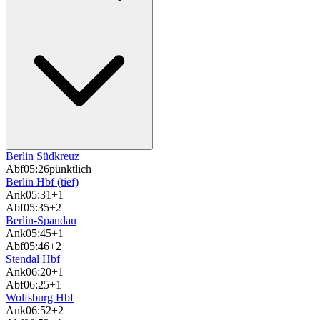
Berlin Südkreuz
Abf
05:26
pünktlich
Berlin Hbf (tief)
Ank
05:31
+1
Abf
05:35
+2
Berlin-Spandau
Ank
05:45
+1
Abf
05:46
+2
Stendal Hbf
Ank
06:20
+1
Abf
06:25
+1
Wolfsburg Hbf
Ank
06:52
+2