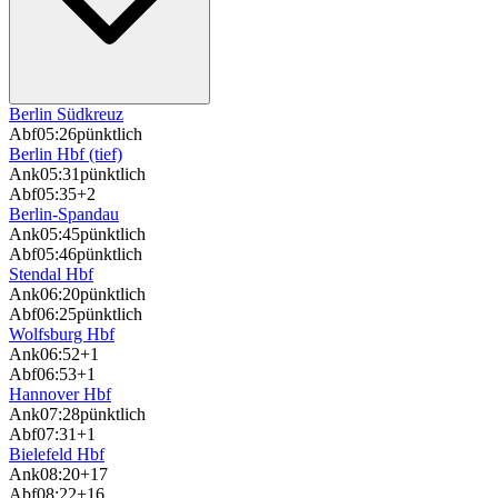
Berlin Südkreuz
Abf
05:26
pünktlich
Berlin Hbf (tief)
Ank
05:31
pünktlich
Abf
05:35
+2
Berlin-Spandau
Ank
05:45
pünktlich
Abf
05:46
pünktlich
Stendal Hbf
Ank
06:20
pünktlich
Abf
06:25
pünktlich
Wolfsburg Hbf
Ank
06:52
+1
Abf
06:53
+1
Hannover Hbf
Ank
07:28
pünktlich
Abf
07:31
+1
Bielefeld Hbf
Ank
08:20
+17
Abf
08:22
+16