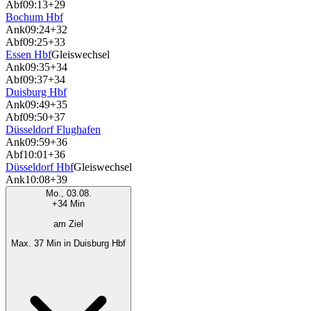
Abf
09:13
+29
Bochum Hbf
Ank
09:24
+32
Abf
09:25
+33
Essen Hbf
Gleiswechsel
Ank
09:35
+34
Abf
09:37
+34
Duisburg Hbf
Ank
09:49
+35
Abf
09:50
+37
Düsseldorf Flughafen
Ank
09:59
+36
Abf
10:01
+36
Düsseldorf Hbf
Gleiswechsel
Ank
10:08
+39
Mo., 03.08.
+34 Min
am Ziel
Max. 37 Min in Duisburg Hbf