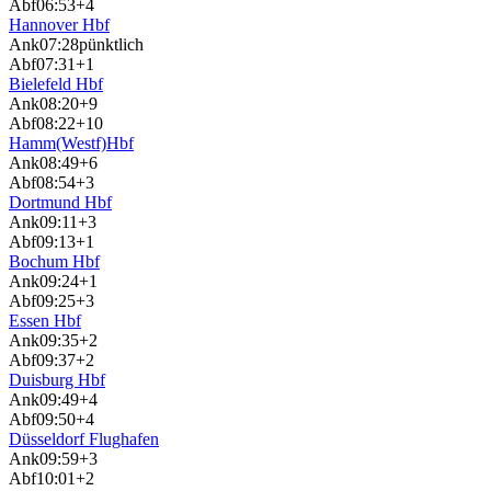
Abf
06:53
+4
Hannover Hbf
Ank
07:28
pünktlich
Abf
07:31
+1
Bielefeld Hbf
Ank
08:20
+9
Abf
08:22
+10
Hamm(Westf)Hbf
Ank
08:49
+6
Abf
08:54
+3
Dortmund Hbf
Ank
09:11
+3
Abf
09:13
+1
Bochum Hbf
Ank
09:24
+1
Abf
09:25
+3
Essen Hbf
Ank
09:35
+2
Abf
09:37
+2
Duisburg Hbf
Ank
09:49
+4
Abf
09:50
+4
Düsseldorf Flughafen
Ank
09:59
+3
Abf
10:01
+2