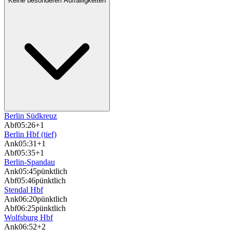
Keine besonderen Auffälligkeiten
Berlin Südkreuz
Abf
05:26
+1
Berlin Hbf (tief)
Ank
05:31
+1
Abf
05:35
+1
Berlin-Spandau
Ank
05:45
pünktlich
Abf
05:46
pünktlich
Stendal Hbf
Ank
06:20
pünktlich
Abf
06:25
pünktlich
Wolfsburg Hbf
Ank
06:52
+2