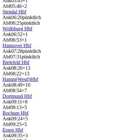
Ank
05:45
+1
Abf
05:46
+2
Stendal Hbf
Ank
06:20
pünktlich
Abf
06:25
pünktlich
Wolfsburg Hbf
Ank
06:52
+1
Abf
06:53
+1
Hannover Hbf
Ank
07:28
pünktlich
Abf
07:31
pünktlich
Bielefeld Hbf
Ank
08:20
+13
Abf
08:22
+13
Hamm(Westf)Hbf
Ank
08:49
+10
Abf
08:54
+7
Dortmund Hbf
Ank
09:11
+8
Abf
09:13
+5
Bochum Hbf
Ank
09:24
+5
Abf
09:25
+5
Essen Hbf
Ank
09:35
+3