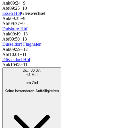
Ank
09:24
+9
Abf
09:25
+10
Essen Hbf
Gleiswechsel
Ank
09:35
+9
Abf
09:37
+9
Duisburg Hbf
Ank
09:49
+13
Abf
09:50
+13
Düsseldorf Flughafen
Ank
09:59
+12
Abf
10:01
+11
Düsseldorf Hbf
Ank
10:08
+11
Do., 30.07.
+4 Min
am Ziel
Keine besonderen Auffälligkeiten