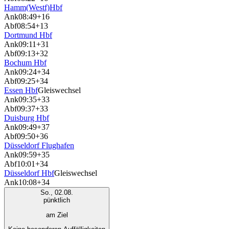
Hamm(Westf)Hbf
Ank
08:49
+16
Abf
08:54
+13
Dortmund Hbf
Ank
09:11
+31
Abf
09:13
+32
Bochum Hbf
Ank
09:24
+34
Abf
09:25
+34
Essen Hbf
Gleiswechsel
Ank
09:35
+33
Abf
09:37
+33
Duisburg Hbf
Ank
09:49
+37
Abf
09:50
+36
Düsseldorf Flughafen
Ank
09:59
+35
Abf
10:01
+34
Düsseldorf Hbf
Gleiswechsel
Ank
10:08
+34
So., 02.08.
pünktlich
am Ziel