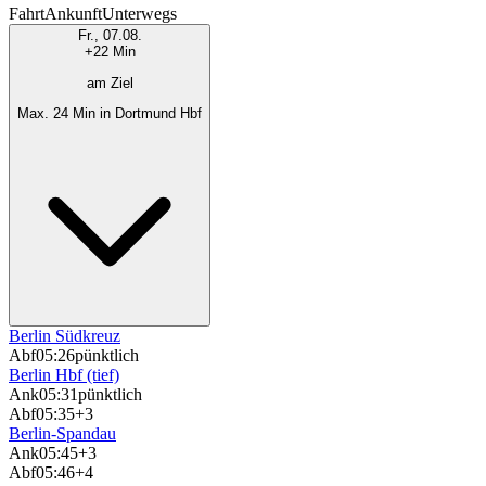
Fahrt
Ankunft
Unterwegs
Fr., 07.08.
+22 Min
am Ziel
Max. 24 Min in Dortmund Hbf
Berlin Südkreuz
Abf
05:26
pünktlich
Berlin Hbf (tief)
Ank
05:31
pünktlich
Abf
05:35
+3
Berlin-Spandau
Ank
05:45
+3
Abf
05:46
+4