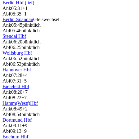
Berlin Hbf (tief)
Ank
05:31
+1
Abf
05:35
+1
Berlin-Spandau
Gleiswechsel
Ank
05:45
pünktlich
Abf
05:46
pünktlich
Stendal Hbf
Ank
06:20
pünktlich
Abf
06:25
pünktlich
Wolfsburg Hbf
Ank
06:52
pünktlich
Abf
06:53
pünktlich
Hannover Hbf
Ank
07:28
+4
Abf
07:31
+5
Bielefeld Hbf
Ank
08:20
+7
Abf
08:22
+7
Hamm(Westf)Hbf
Ank
08:49
+2
Abf
08:54
pünktlich
Dortmund Hbf
Ank
09:11
+9
Abf
09:13
+9
Bochum Hbf