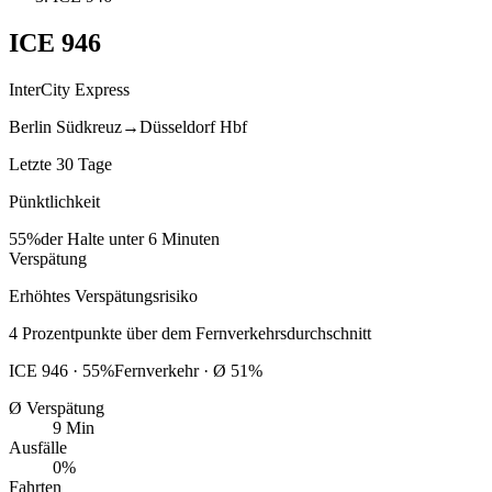
ICE
946
InterCity Express
Berlin Südkreuz
→
Düsseldorf Hbf
Letzte 30 Tage
Pünktlichkeit
55%
der Halte unter 6 Minuten
Verspätung
Erhöhtes Verspätungsrisiko
4
Prozentpunkte
über
dem Fernverkehrsdurchschnitt
ICE
946
·
55
%
Fernverkehr · Ø
51
%
Ø Verspätung
9 Min
Ausfälle
0%
Fahrten