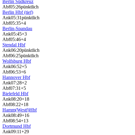
Berlin Südkreuz
Abf
05:26
pünktlich
Berlin Hbf (tief)
Ank
05:31
pünktlich
Abf
05:35
+4
Berlin-Spandau
Ank
05:45
+3
Abf
05:46
+4
Stendal Hbf
Ank
06:20
pünktlich
Abf
06:25
pünktlich
Wolfsburg Hbf
Ank
06:52
+5
Abf
06:53
+6
Hannover Hbf
Ank
07:28
+2
Abf
07:31
+5
Bielefeld Hbf
Ank
08:20
+18
Abf
08:22
+18
Hamm(Westf)Hbf
Ank
08:49
+16
Abf
08:54
+13
Dortmund Hbf
Ank
09:11
+29