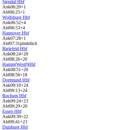
Stendal Hbf
Ank
06:20
+1
Abf
06:25
+1
Wolfsburg Hbf
Ank
06:52
+4
Abf
06:53
+4
Hannover Hbf
Ank
07:28
+1
Abf
07:31
pünktlich
Bielefeld Hbf
Ank
08:24
+20
Abf
08:26
+20
Hamm(Westf)Hbf
Ank
08:51
+20
Abf
08:56
+18
Dortmund Hbf
Ank
09:10
+24
Abf
09:13
+24
Bochum Hbf
Ank
09:24
+23
Abf
09:29
+20
Essen Hbf
Ank
09:39
+22
Abf
09:41
+23
Duisburg Hbf