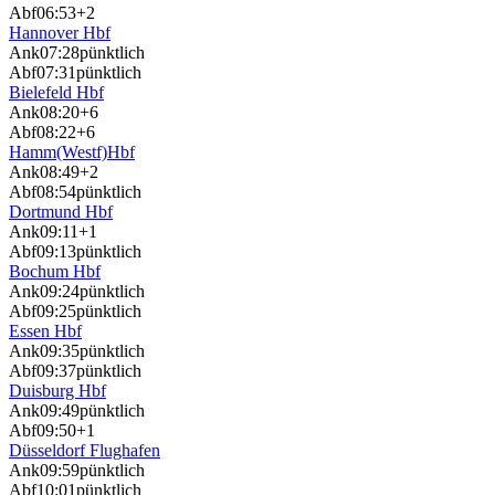
Abf
06:53
+2
Hannover Hbf
Ank
07:28
pünktlich
Abf
07:31
pünktlich
Bielefeld Hbf
Ank
08:20
+6
Abf
08:22
+6
Hamm(Westf)Hbf
Ank
08:49
+2
Abf
08:54
pünktlich
Dortmund Hbf
Ank
09:11
+1
Abf
09:13
pünktlich
Bochum Hbf
Ank
09:24
pünktlich
Abf
09:25
pünktlich
Essen Hbf
Ank
09:35
pünktlich
Abf
09:37
pünktlich
Duisburg Hbf
Ank
09:49
pünktlich
Abf
09:50
+1
Düsseldorf Flughafen
Ank
09:59
pünktlich
Abf
10:01
pünktlich