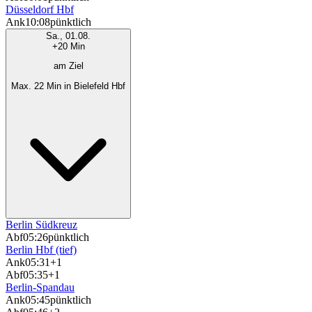
Düsseldorf Hbf
Ank
10:08
pünktlich
Sa., 01.08.
+20 Min
am Ziel
Max. 22 Min in Bielefeld Hbf
Berlin Südkreuz
Abf
05:26
pünktlich
Berlin Hbf (tief)
Ank
05:31
+1
Abf
05:35
+1
Berlin-Spandau
Ank
05:45
pünktlich