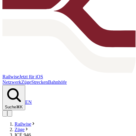
Railwise
Jetzt für iOS
Netzwerk
Züge
Strecken
Bahnhöfe
EN
Suche
⌘K
Railwise
Züge
ICE 946